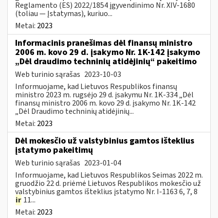
Reglamento (ES) 2022/1854 įgyvendinimo Nr. XIV-1680
(toliau — Įstatymas), kuriuo...
Metai:
2023
Informacinis pranešimas dėl finansų ministro
2006 m. kovo 29 d. įsakymo Nr. 1K-142 įsakymo
„Dėl draudimo techninių atidėjinių“ pakeitimo
Web turinio sąrašas
2023-10-03
Informuojame, kad Lietuvos Respublikos finansų
ministro 2023 m. rugsėjo 29 d. įsakymu Nr. 1K-334 „Dėl
finansų ministro 2006 m. kovo 29 d. įsakymo Nr. 1K-142
„Dėl Draudimo techninių atidėjinių...
Metai:
2023
Dėl mokesčio už valstybinius gamtos išteklius
įstatymo pakeitimų
Web turinio sąrašas
2023-01-04
Informuojame, kad Lietuvos Respublikos Seimas 2022 m.
gruodžio 22 d. priėmė Lietuvos Respublikos mokesčio už
valstybinius gamtos išteklius įstatymo Nr. I-1163 6, 7, 8
ir
11...
Metai:
2023