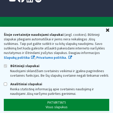
Valstybinė mokesčių inspekcija prie Lietuvos
U
Respublikos finansų ministerijos
Šioje svetainėje naudojami slapukai
(angl. cookies). Būtinieji
slapukai įdiegiami automatiškai ir jiems nėra reikalingas Jūsų
Biudžetinė įstaiga. Juridinio asmens kodas — 188659752,
sutikimas. Taip pat galite sutikti ir su kitų slapukų naudojimu. Savo
adresas: Vasario 16-osios g. 14, 01107 Vilnius, Lietuva, el.paštas:
sutikimą bet kada galėsite atšaukti pakeisdami interneto naršyklės
vmi@vmi.lt
, E. pristatymo dėžutės adresas 188659752
nustatymus ir ištrindami įrašytus slapukus. Daugiau informacijos
Duomenys apie Valstybinę mokesčių inspekciją prie Lietuvos
Slapukų politika
;
Privatumo politika.
Respublikos finansų ministerijos kaupiami ir saugomi Juridinių
asmenų registre
Būtinieji slapukai
Naudojami sklandžiam svetainės veikimui ir įgalina pagrindines
svetainės funkcijas. Be šių slapukų svetainė negali tinkamai veikti.
Analitiniai slapukai
Renka statistinę informaciją apie svetainės naudojimą ir
naudojami Jūsų naršymo patirties gerinimui.
PATVIRTINTI
Visus slapukus