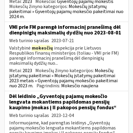
Metai:
2023
Mokesčiai:
Gyventojų pajamų mokestis
Mokesčių žinyno kategorijos:
Mokesčių įstatymų
pakeitimai » Gyventojų pajamų mokesčio pakeitimai nuo
2024 m.
VMI prie FM parengė informacinį pranešimą dėl
dienpinigių maksimalių dydžių nuo 2023-08-01
Web turinio sąrašas
2023-07-21
Valstybinė
mokesčių
inspekcija prie Lietuvos
Respublikos finansų ministerijos (toliau - VMI prie FM)
parengė informacinį pranešimą dėl dienpinigių
maksimalių dydžių nuo...
Metai:
2023
Mokesčių žinyno kategorijos:
Mokesčių
įstatymų pakeitimai » Mokesčių įstatymų pakeitimai
2023 metais » Gyventojų pajamų mokesčio pakeitimai
nuo 2023 m.
Pagrindinis:
Mokesčio naujiena
Dėl leidinio „Gyventojų pajamų mokesčio
lengvata mokantiems papildomas pensijų
kaupimo įmokas į II pakopos pensijų fondus“
Web turinio sąrašas
2023-12-04
Informuojame, kad parengtas leidinys „Gyventojų
pajamų mokesčio lengvata mokantiems papildomas
pensijų kaupimo įmokas į II pakopos pensijų fondus“