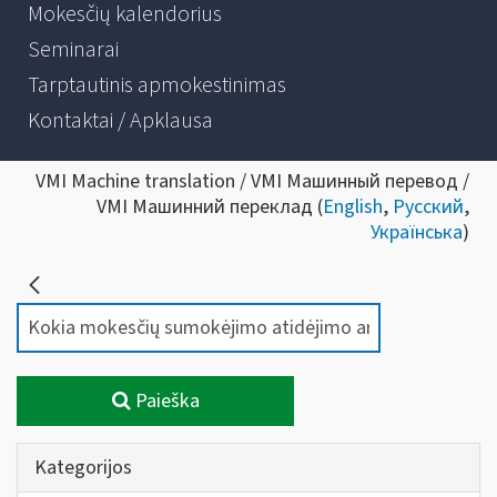
Mokesčių kalendorius
Seminarai
Tarptautinis apmokestinimas
Kontaktai / Apklausa
VMI Machine translation / VMI Машинный перевод /
VMI Машинний переклад (
English
,
Русский
,
Українська
)
Paieška
Kategorijos