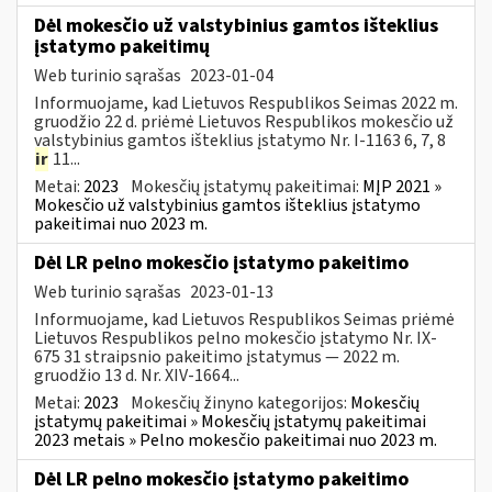
Dėl mokesčio už valstybinius gamtos išteklius
įstatymo pakeitimų
Web turinio sąrašas
2023-01-04
Informuojame, kad Lietuvos Respublikos Seimas 2022 m.
gruodžio 22 d. priėmė Lietuvos Respublikos mokesčio už
valstybinius gamtos išteklius įstatymo Nr. I-1163 6, 7, 8
ir
11...
Metai:
2023
Mokesčių įstatymų pakeitimai:
MĮP 2021 »
Mokesčio už valstybinius gamtos išteklius įstatymo
pakeitimai nuo 2023 m.
Dėl LR pelno mokesčio įstatymo pakeitimo
Web turinio sąrašas
2023-01-13
Informuojame, kad Lietuvos Respublikos Seimas priėmė
Lietuvos Respublikos pelno mokesčio įstatymo Nr. IX-
675 31 straipsnio pakeitimo įstatymus — 2022 m.
gruodžio 13 d. Nr. XIV-1664...
Metai:
2023
Mokesčių žinyno kategorijos:
Mokesčių
įstatymų pakeitimai » Mokesčių įstatymų pakeitimai
2023 metais » Pelno mokesčio pakeitimai nuo 2023 m.
Dėl LR pelno mokesčio įstatymo pakeitimo