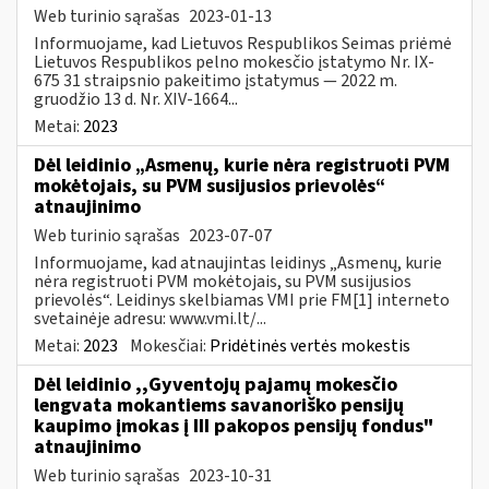
Web turinio sąrašas
2023-01-13
Informuojame, kad Lietuvos Respublikos Seimas priėmė
Lietuvos Respublikos pelno mokesčio įstatymo Nr. IX-
675 31 straipsnio pakeitimo įstatymus — 2022 m.
gruodžio 13 d. Nr. XIV-1664...
Metai:
2023
Dėl leidinio „Asmenų, kurie nėra registruoti PVM
mokėtojais, su PVM susijusios prievolės“
atnaujinimo
Web turinio sąrašas
2023-07-07
Informuojame, kad atnaujintas leidinys „Asmenų, kurie
nėra registruoti PVM mokėtojais, su PVM susijusios
prievolės“. Leidinys skelbiamas VMI prie FM[1] interneto
svetainėje adresu: www.vmi.lt/...
Metai:
2023
Mokesčiai:
Pridėtinės vertės mokestis
Dėl leidinio ,,Gyventojų pajamų mokesčio
lengvata mokantiems savanoriško pensijų
kaupimo įmokas į III pakopos pensijų fondus"
atnaujinimo
Web turinio sąrašas
2023-10-31