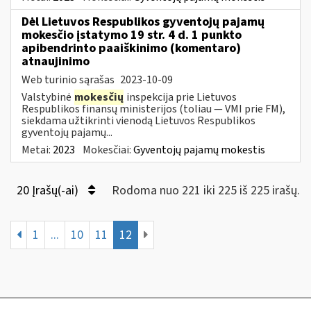
Dėl Lietuvos Respublikos gyventojų pajamų
mokesčio įstatymo 19 str. 4 d. 1 punkto
apibendrinto paaiškinimo (komentaro)
atnaujinimo
Web turinio sąrašas
2023-10-09
Valstybinė
mokesčių
inspekcija prie Lietuvos
Respublikos finansų ministerijos (toliau — VMI prie FM),
siekdama užtikrinti vienodą Lietuvos Respublikos
gyventojų pajamų...
Metai:
2023
Mokesčiai:
Gyventojų pajamų mokestis
20 Įrašų(-ai)
Rodoma nuo 221 iki 225 iš 225 irašų.
1
...
10
11
12