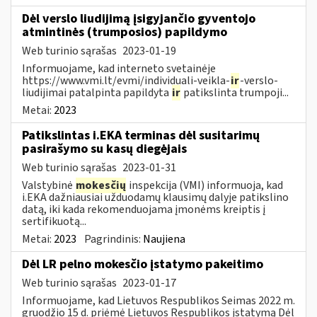
Dėl verslo liudijimą įsigyjančio gyventojo
atmintinės (trumposios) papildymo
Web turinio sąrašas
2023-01-19
Informuojame, kad interneto svetainėje
https://www.vmi.lt/evmi/individuali-veikla-
ir
-verslo-
liudijimai patalpinta papildyta
ir
patikslinta trumpoji...
Metai:
2023
Patikslintas i.EKA terminas dėl susitarimų
pasirašymo su kasų diegėjais
Web turinio sąrašas
2023-01-31
Valstybinė
mokesčių
inspekcija (VMI) informuoja, kad
i.EKA dažniausiai užduodamų klausimų dalyje patikslino
datą, iki kada rekomenduojama įmonėms kreiptis į
sertifikuotą...
Metai:
2023
Pagrindinis:
Naujiena
Dėl LR pelno mokesčio įstatymo pakeitimo
Web turinio sąrašas
2023-01-17
Informuojame, kad Lietuvos Respublikos Seimas 2022 m.
gruodžio 15 d. priėmė Lietuvos Respublikos įstatymą Dėl