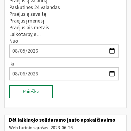
Praėjusią valandą
Paskutines 24 valandas
Praėjusią savaitę
Praėjusį mėnesį
Praėjusiais metais
Laikotarpyje…
Nuo
Iki
Paieška
Dėl laikinojo solidarumo įnašo apskaičiavimo
Web turinio sąrašas
2023-06-26