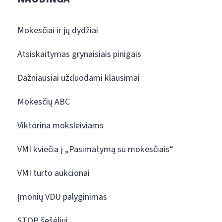
Mokesčiai ir jų dydžiai
Atsiskaitymas grynaisiais pinigais
Dažniausiai užduodami klausimai
Mokesčių ABC
Viktorina moksleiviams
VMI kviečia į „Pasimatymą su mokesčiais“
VMI turto aukcionai
Įmonių VDU palyginimas
STOP šešėliui