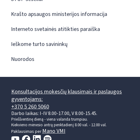
Krašto apsaugos ministerijos informacija
Interneto svetainės atitikties paraiška
Ieškome turto savininkų
Nuorodos
Konsultacijos mokesčių klausimais ir paslaugos
gyventojams:
+370 5 260 5060
Darbo laikas: I-IV 8.00-17.00, V 8.00-15.45.
Prieššventinę dieną - viena valanda trumpiau.
Kiekvieno mėnesio antrą penktadienį 8.00 val. - 12.00 val.
Mano VMI
Paklausimas per