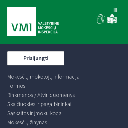
Prisijungti
Mokesčių mokėtojų informacija
Formos
Rinkmenos / Atviri duomenys
Skaičiuoklės ir pagalbininkai
Sąskaitos ir įmokų kodai
Mokesčių žinynas