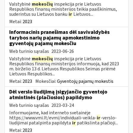
Valstybinė
mokesčių
inspekcija prie Lietuvos
Respublikos finansų ministerijos teikia paaiškinimus,
suderintus su Lietuvos banku
ir
Lietuvos...
Metai:
2023
Informacinis pranešimas dėl savivaldybės
tarybos narių pajamų apmokestinimo
gyventojų pajamų mokesčiu
Web turinio sąrašas
2023-06-26
Valstybinė
mokesčių
inspekcija prie Lietuvos
Respublikos finansų ministerijos informuoja, kad 2023
m. birželio 13 d. Lietuvos Respublikos Seimas priėmė
Lietuvos Respublikos...
Metai:
2023
Mokesčiai:
Gyventojų pajamų mokestis
Dėl verslo liudijimą įsigyjančio gyventojo
atmintinės (plačiosios) papildymo
Web turinio sąrašas
2023-03-24
Informuojame, kad interneto svetainėje
https://www.vmi.lt/evmi/individuali-veikla-
ir
-verslo-
liudijimai patalpinta papildyta
ir
patikslinta plačioji...
Metai:
2023