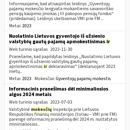
Informuojame, kad atnaujintas leidinys „Gyventojų
pajamų mokesčio lengvata mokantiems savanoriško
pensijų kaupimo įmokas į III pakopos pensijų fondus“
(pridedamas). Leidinys skelbiamas VMI prie FM ...
Metai:
2023
Nuolatinio Lietuvos gyventojo iš užsienio
valstybių gautų pajamų apmokestinimas
ir
Web turinio sąrašas
2023-11-30
Pranešame, kad papildytas leidinys „Nuolatinio Lietuvos
gvyentojo iš užsienio valstybių gautų pajamų
apmokestinimas
ir
deklaravimas“ (deklaruojant 2023
metų...
Metai:
2023
Mokesčiai:
Gyventojų pajamų mokestis
Informacinis pranešimas dėl minimaliosios
algos 2024 metais
Web turinio sąrašas
2023-07-03
Valstybinė
mokesčių
inspekcija prie Lietuvos
Respublikos finansų ministerijos (toliau – VMI prie FM)
parengė informacinį pranešimą dėl 2024 m. nustatytos
minimaliosios...