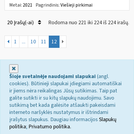
Metai:
2021
Pagrindinis:
Viešieji pirkimai
20 Įrašų(-ai)
Rodoma nuo 221 iki 224 iš 224 irašų.
1
...
10
11
12
Uždaryti
Šioje svetainėje naudojami slapukai
(angl.
cookies). Būtinieji slapukai įdiegiami automatiškai
ir jiems nėra reikalingas Jūsų sutikimas. Taip pat
galite sutikti ir su kitų slapukų naudojimu. Savo
sutikimą bet kada galėsite atšaukti pakeisdami
interneto naršyklės nustatymus ir ištrindami
įrašytus slapukus. Daugiau informacijos
Slapukų
politika
;
Privatumo politika.