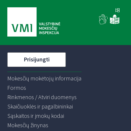
Prisijungti
Mokesčių mokėtojų informacija
Formos
Rinkmenos / Atviri duomenys
Skaičiuoklės ir pagalbininkai
Sąskaitos ir įmokų kodai
Mokesčių žinynas