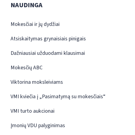
NAUDINGA
Mokesčiai ir jų dydžiai
Atsiskaitymas grynaisiais pinigais
Dažniausiai užduodami klausimai
Mokesčių ABC
Viktorina moksleiviams
VMI kviečia į „Pasimatymą su mokesčiais“
VMI turto aukcionai
Įmonių VDU palyginimas