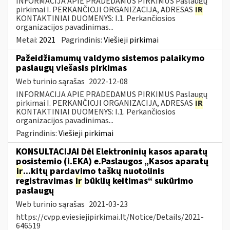
INFORMACIJA APIE PRADEDAMUS PIRKIMUS Paslaugų
pirkimai I. PERKANČIOJI ORGANIZACIJA, ADRESAS
IR
KONTAKTINIAI DUOMENYS: I.1. Perkančiosios
organizacijos pavadinimas...
Metai:
2021
Pagrindinis:
Viešieji pirkimai
Pažeidžiamumų valdymo sistemos palaikymo
paslaugų viešasis pirkimas
Web turinio sąrašas
2022-12-08
INFORMACIJA APIE PRADEDAMUS PIRKIMUS Paslaugų
pirkimai I. PERKANČIOJI ORGANIZACIJA, ADRESAS
IR
KONTAKTINIAI DUOMENYS: I.1. Perkančiosios
organizacijos pavadinimas...
Pagrindinis:
Viešieji pirkimai
KONSULTACIJAI Dėl Elektroninių kasos aparatų
posistemio (i.EKA) e.Paslaugos „Kasos aparatų
ir
...kitų pardavimo taškų nuotolinis
registravimas
ir
būklių keitimas“ sukūrimo
paslaugų
Web turinio sąrašas
2021-03-23
https://cvpp.eviesiejipirkimai.lt/Notice/Details/2021-
646519