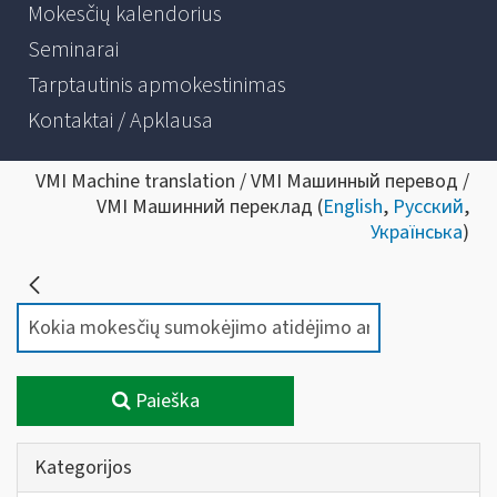
Mokesčių kalendorius
Seminarai
Tarptautinis apmokestinimas
Kontaktai / Apklausa
VMI Machine translation / VMI Машинный перевод /
VMI Машинний переклад (
English
,
Русский
,
Українська
)
Paieška
Kategorijos