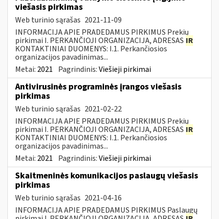
viešasis pirkimas
Web turinio sąrašas
2021-11-09
INFORMACIJA APIE PRADEDAMUS PIRKIMUS Prekių
pirkimai I. PERKANČIOJI ORGANIZACIJA, ADRESAS
IR
KONTAKTINIAI DUOMENYS: I.1. Perkančiosios
organizacijos pavadinimas...
Metai:
2021
Pagrindinis:
Viešieji pirkimai
Antivirusinės programinės įrangos viešasis
pirkimas
Web turinio sąrašas
2021-02-22
INFORMACIJA APIE PRADEDAMUS PIRKIMUS Prekių
pirkimai I. PERKANČIOJI ORGANIZACIJA, ADRESAS
IR
KONTAKTINIAI DUOMENYS: I.1. Perkančiosios
organizacijos pavadinimas...
Metai:
2021
Pagrindinis:
Viešieji pirkimai
Skaitmeninės komunikacijos paslaugų viešasis
pirkimas
Web turinio sąrašas
2021-04-16
INFORMACIJA APIE PRADEDAMUS PIRKIMUS Paslaugų
pirkimai I. PERKANČIOJI ORGANIZACIJA, ADRESAS
IR