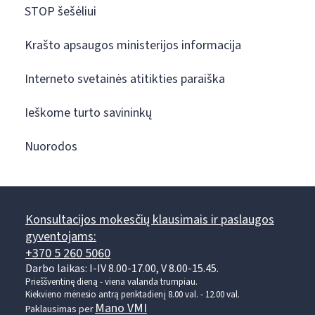
STOP šešėliui
Krašto apsaugos ministerijos informacija
Interneto svetainės atitikties paraiška
Ieškome turto savininkų
Nuorodos
Konsultacijos mokesčių klausimais ir paslaugos
gyventojams:
+370 5 260 5060
Darbo laikas: I-IV 8.00-17.00, V 8.00-15.45.
Prieššventinę dieną - viena valanda trumpiau.
Kiekvieno mėnesio antrą penktadienį 8.00 val. - 12.00 val.
Mano VMI
Paklausimas per