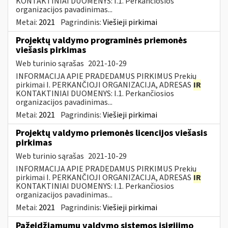
KONTAKTINIAI DUOMENYS: I.1. Perkančiosios
organizacijos pavadinimas...
Metai:
2021
Pagrindinis:
Viešieji pirkimai
Projektų valdymo programinės priemonės
viešasis pirkimas
Web turinio sąrašas
2021-10-29
INFORMACIJA APIE PRADEDAMUS PIRKIMUS Prekių
pirkimai I. PERKANČIOJI ORGANIZACIJA, ADRESAS
IR
KONTAKTINIAI DUOMENYS: I.1. Perkančiosios
organizacijos pavadinimas...
Metai:
2021
Pagrindinis:
Viešieji pirkimai
Projektų valdymo priemonės licencijos viešasis
pirkimas
Web turinio sąrašas
2021-10-29
INFORMACIJA APIE PRADEDAMUS PIRKIMUS Prekių
pirkimai I. PERKANČIOJI ORGANIZACIJA, ADRESAS
IR
KONTAKTINIAI DUOMENYS: I.1. Perkančiosios
organizacijos pavadinimas...
Metai:
2021
Pagrindinis:
Viešieji pirkimai
Pažeidžiamumų valdymo sistemos įsigijimo