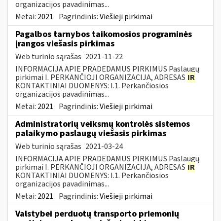
organizacijos pavadinimas...
Metai:
2021
Pagrindinis:
Viešieji pirkimai
Pagalbos tarnybos taikomosios programinės
įrangos viešasis pirkimas
Web turinio sąrašas
2021-11-22
INFORMACIJA APIE PRADEDAMUS PIRKIMUS Paslaugų
pirkimai I. PERKANČIOJI ORGANIZACIJA, ADRESAS
IR
KONTAKTINIAI DUOMENYS: I.1. Perkančiosios
organizacijos pavadinimas...
Metai:
2021
Pagrindinis:
Viešieji pirkimai
Administratorių veiksmų kontrolės sistemos
palaikymo paslaugų viešasis pirkimas
Web turinio sąrašas
2021-03-24
INFORMACIJA APIE PRADEDAMUS PIRKIMUS Paslaugų
pirkimai I. PERKANČIOJI ORGANIZACIJA, ADRESAS
IR
KONTAKTINIAI DUOMENYS: I.1. Perkančiosios
organizacijos pavadinimas...
Metai:
2021
Pagrindinis:
Viešieji pirkimai
Valstybei perduotų transporto priemonių