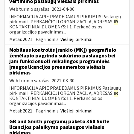
vertinimo paslaugų viešasis pirkimas
Web turinio sąrašas
2021-04-06
INFORMACIJA APIE PRADEDAMUS PIRKIMUS Paslaugų
pirkimai I. PERKANČIOJI ORGANIZACIJA, ADRESAS
IR
KONTAKTINIAI DUOMENYS: I.1. Perkančiosios
organizacijos pavadinimas...
Metai:
2021
Pagrindinis:
Viešieji pirkimai
Mobilaus kontrolės įrankio (MKĮ) geografinio
žemėlapio pagrindu sukūrimo paslaugos bei
jam funkcionuoti reikalingos programinės
įrangos licencijos prenumeratos viešasis
pirkimas
Web turinio sąrašas
2021-08-30
INFORMACIJA APIE PRADEDAMUS PIRKIMUS Paslaugų
pirkimai I. PERKANČIOJI ORGANIZACIJA, ADRESAS
IR
KONTAKTINIAI DUOMENYS: I.1. Perkančiosios
organizacijos pavadinimas...
Metai:
2021
Pagrindinis:
Viešieji pirkimai
GB and Smith programų paketo 360 Suite
licencijos palaikymo paslaugos viešasis
pirkimas