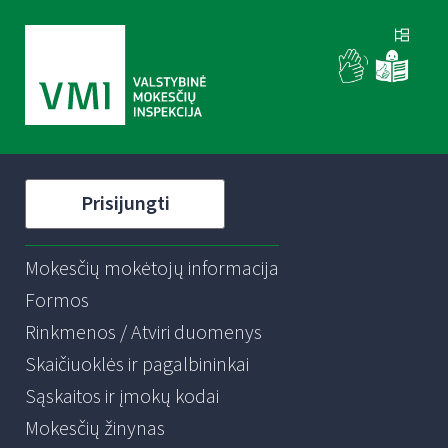
Prisijungti
Mokesčių mokėtojų informacija
Formos
Rinkmenos / Atviri duomenys
Skaičiuoklės ir pagalbininkai
Sąskaitos ir įmokų kodai
Mokesčių žinynas