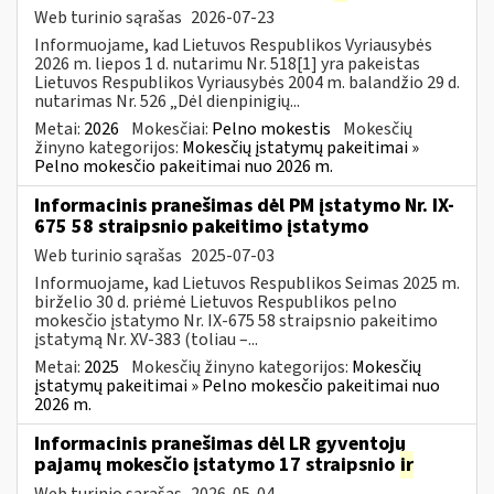
Web turinio sąrašas
2026-07-23
Informuojame, kad Lietuvos Respublikos Vyriausybės
2026 m. liepos 1 d. nutarimu Nr. 518[1] yra pakeistas
Lietuvos Respublikos Vyriausybės 2004 m. balandžio 29 d.
nutarimas Nr. 526 „Dėl dienpinigių...
Metai:
2026
Mokesčiai:
Pelno mokestis
Mokesčių
žinyno kategorijos:
Mokesčių įstatymų pakeitimai »
Pelno mokesčio pakeitimai nuo 2026 m.
Informacinis pranešimas dėl PM įstatymo Nr. IX-
675 58 straipsnio pakeitimo įstatymo
Web turinio sąrašas
2025-07-03
Informuojame, kad Lietuvos Respublikos Seimas 2025 m.
birželio 30 d. priėmė Lietuvos Respublikos pelno
mokesčio įstatymo Nr. IX-675 58 straipsnio pakeitimo
įstatymą Nr. XV-383 (toliau –...
Metai:
2025
Mokesčių žinyno kategorijos:
Mokesčių
įstatymų pakeitimai » Pelno mokesčio pakeitimai nuo
2026 m.
Informacinis pranešimas dėl LR gyventojų
pajamų mokesčio įstatymo 17 straipsnio
ir
Web turinio sąrašas
2026-05-04