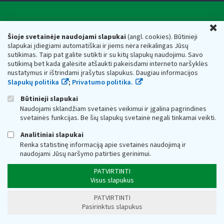
Valstybinė mokesčių inspekcija prie Lietuvos
U
Respublikos finansų ministerijos
Šioje svetainėje naudojami slapukai
(angl. cookies). Būtinieji
slapukai įdiegiami automatiškai ir jiems nėra reikalingas Jūsų
Biudžetinė įstaiga. Juridinio asmens kodas — 188659752,
sutikimas. Taip pat galite sutikti ir su kitų slapukų naudojimu. Savo
adresas: Vasario 16-osios g. 14, 01107 Vilnius, Lietuva, el.paštas:
sutikimą bet kada galėsite atšaukti pakeisdami interneto naršyklės
vmi@vmi.lt
, E. pristatymo dėžutės adresas 188659752
nustatymus ir ištrindami įrašytus slapukus. Daugiau informacijos
Duomenys apie Valstybinę mokesčių inspekciją prie Lietuvos
Slapukų politika
;
Privatumo politika.
Respublikos finansų ministerijos kaupiami ir saugomi Juridinių
asmenų registre
Būtinieji slapukai
Naudojami sklandžiam svetainės veikimui ir įgalina pagrindines
svetainės funkcijas. Be šių slapukų svetainė negali tinkamai veikti.
Analitiniai slapukai
Renka statistinę informaciją apie svetainės naudojimą ir
naudojami Jūsų naršymo patirties gerinimui.
PATVIRTINTI
Visus slapukus
PATVIRTINTI
Pasirinktus slapukus