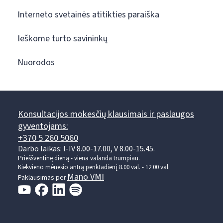
Interneto svetainės atitikties paraiška
Ieškome turto savininkų
Nuorodos
Konsultacijos mokesčių klausimais ir paslaugos
gyventojams:
+370 5 260 5060
Darbo laikas: I-IV 8.00-17.00, V 8.00-15.45.
Prieššventinę dieną - viena valanda trumpiau.
Kiekvieno mėnesio antrą penktadienį 8.00 val. - 12.00 val.
Mano VMI
Paklausimas per