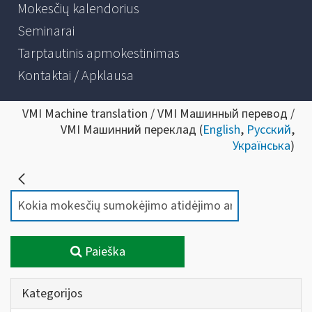
Mokesčių kalendorius
Seminarai
Tarptautinis apmokestinimas
Kontaktai / Apklausa
VMI Machine translation / VMI Машинный перевод /
VMI Машинний переклад (
English
,
Русский
,
Українська
)
Paieška
Kategorijos