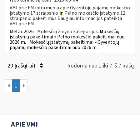
VMI prie FM informuoja apie Gyventojų pajamų mokesčio
įstatymo 17 straipsnio
ir
Pelno mokesčio įstatymo 12
straipsnio pakeitimus Daugiau informacijos pateikta
VMI prie FM...
Metai:
2026
Mokesčių žinyno kategorijos:
Mokesčių
įstatymų pakeitimai » Pelno mokesčio pakeitimai nuo
2026 m.
Mokesčių įstatymų pakeitimai » Gyventojų
pajamų mokesčio pakeitimai nuo 2026 m.
20 Įrašų(-ai)
Rodoma nuo 1 iki 7 iš 7 irašų.
1
APIE VMI