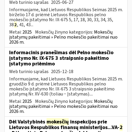
Web turinio sąrašas
2025-06-27
Informuojame, kad Lietuvos Respublikos Seimas 2025 m.
birželio 17 d. priėmė Lietuvos Respublikos pelno
mokesčio įstatymo Nr. IX-675 5, 17, 18, 30, 33, 34, 35,
38
2
, 41, 43...
Metai:
2025
Mokesčių žinyno kategorijos:
Mokesčių
įstatymų pakeitimai » Pelno mokesčio pakeitimai nuo
2026 m.
Informacinis pranešimas dėl Pelno mokesčio
įstatymo Nr. IX-675 3 straipsnio pakeitimo
įstatymo priėmimo
Web turinio sąrašas
2025-12-18
Informuojame, kad Lietuvos Respublikos Seimas 2025 m.
gruodžio 9 d. priėmė Lietuvos Respublikos pelno
mokesčio įstatymo Nr. IX-675 3 straipsnio pakeitimo
įstatymą Nr. XV-630 (toliau − Įstatymas)....
Metai:
2025
Mokesčių žinyno kategorijos:
Mokesčių
įstatymų pakeitimai » Pelno mokesčio pakeitimai nuo
2026 m.
Dėl Valstybinės
mokesčių
inspekcijos prie
Lietuvos Respublikos finansų ministerijos...VA-
2