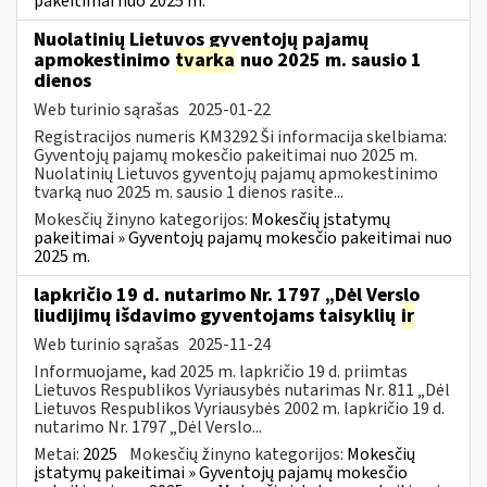
pakeitimai nuo 2025 m.
Nuolatinių Lietuvos gyventojų pajamų
apmokestinimo
tvarka
nuo 2025 m. sausio 1
dienos
Web turinio sąrašas
2025-01-22
Registracijos numeris KM3292 Ši informacija skelbiama:
Gyventojų pajamų mokesčio pakeitimai nuo 2025 m.
Nuolatinių Lietuvos gyventojų pajamų apmokestinimo
tvarką nuo 2025 m. sausio 1 dienos rasite...
Mokesčių žinyno kategorijos:
Mokesčių įstatymų
pakeitimai » Gyventojų pajamų mokesčio pakeitimai nuo
2025 m.
lapkričio 19 d. nutarimo Nr. 1797 „Dėl Verslo
liudijimų išdavimo gyventojams taisyklių
ir
Web turinio sąrašas
2025-11-24
Informuojame, kad 2025 m. lapkričio 19 d. priimtas
Lietuvos Respublikos Vyriausybės nutarimas Nr. 811 „Dėl
Lietuvos Respublikos Vyriausybės 2002 m. lapkričio 19 d.
nutarimo Nr. 1797 „Dėl Verslo...
Metai:
2025
Mokesčių žinyno kategorijos:
Mokesčių
įstatymų pakeitimai » Gyventojų pajamų mokesčio