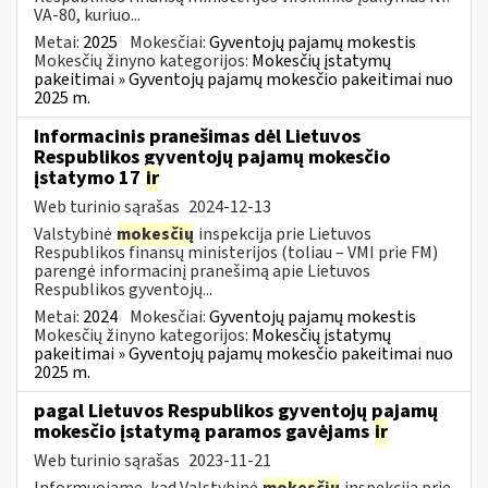
VA-80, kuriuo...
Metai:
2025
Mokesčiai:
Gyventojų pajamų mokestis
Mokesčių žinyno kategorijos:
Mokesčių įstatymų
pakeitimai » Gyventojų pajamų mokesčio pakeitimai nuo
2025 m.
Informacinis pranešimas dėl Lietuvos
Respublikos gyventojų pajamų mokesčio
įstatymo 17
ir
Web turinio sąrašas
2024-12-13
Valstybinė
mokesčių
inspekcija prie Lietuvos
Respublikos finansų ministerijos (toliau – VMI prie FM)
parengė informacinį pranešimą apie Lietuvos
Respublikos gyventojų...
Metai:
2024
Mokesčiai:
Gyventojų pajamų mokestis
Mokesčių žinyno kategorijos:
Mokesčių įstatymų
pakeitimai » Gyventojų pajamų mokesčio pakeitimai nuo
2025 m.
pagal Lietuvos Respublikos gyventojų pajamų
mokesčio įstatymą paramos gavėjams
ir
Web turinio sąrašas
2023-11-21
Informuojame, kad Valstybinė
mokesčių
inspekcija prie