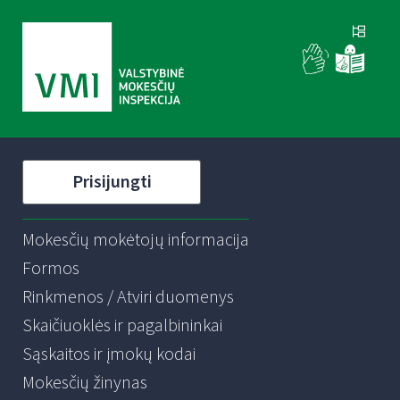
Prisijungti
Mokesčių mokėtojų informacija
Formos
Rinkmenos / Atviri duomenys
Skaičiuoklės ir pagalbininkai
Sąskaitos ir įmokų kodai
Mokesčių žinynas