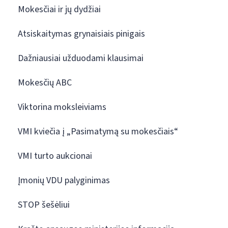
Mokesčiai ir jų dydžiai
Atsiskaitymas grynaisiais pinigais
Dažniausiai užduodami klausimai
Mokesčių ABC
Viktorina moksleiviams
VMI kviečia į „Pasimatymą su mokesčiais“
VMI turto aukcionai
Įmonių VDU palyginimas
STOP šešėliui