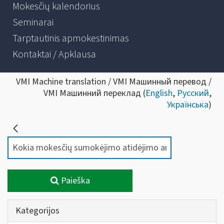
Mokesčių kalendorius
Seminarai
Tarptautinis apmokestinimas
Kontaktai / Apklausa
VMI Machine translation / VMI Машинный перевод /
VMI Машинний переклад (
English
,
Русский
,
Українська
)
Paieška
Kategorijos