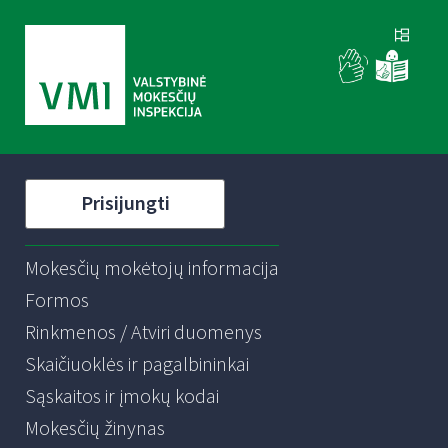
Prisijungti
Mokesčių mokėtojų informacija
Formos
Rinkmenos / Atviri duomenys
Skaičiuoklės ir pagalbininkai
Sąskaitos ir įmokų kodai
Mokesčių žinynas