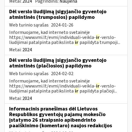
Metai:
2024
Pagrindinis:
Naujiena
Dėl verslo liudijimą įsigyjančio gyventojo
atmintinės (trumposios) papildymo
Web turinio sąrašas
2024-01-26
Informuojame, kad interneto svetainėje
https://www.vmi.lt/evmi/individuali-veikla-
ir
-verslo-
liudijimai patalpinta patikslinta
ir
papildyta trumpoji...
Metai:
2024
Dėl verslo liudijimą įsigyjančio gyventojo
atmintinės (plačiosios) papildymo
Web turinio sąrašas
2024-02-02
Informuojame, kad interneto svetainėje
https://www.vmi.lt/evmi/individuali-veikla-
ir
-verslo-
liudijimai patalpinta patikslinta
ir
papildyta plačioji...
Metai:
2024
Informacinis pranešimas dėl Lietuvos
Respublikos gyventojų pajamų mokesčio
įstatymo 26 straipsnio apibendrinto
paaiškinimo (komentaro) naujos redakcijos