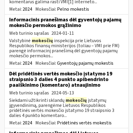
komentarus galima rasti VMI[1] interneto...
Metai:
2024
Mokesčiai:
Pelno mokestis
Informacinis pranešimas dėl gyventojų pajamų
mokesčio permokos grąžinimo
Web turinio sąrašas
2024-01-11
Valstybinė
mokesčių
inspekcija prie Lietuvos
Respublikos finansų ministerijos (toliau – VMI prie FM)
parengė informacinį pranešimą dėl gyventojų pajamų
mokesčio permokos...
Metai:
2024
Mokesčiai:
Gyventojų pajamų mokestis
Dėl pridėtinės vertės mokesčio įstatymo 19
straipsnio 3 dalies 4 punkto apibendrinto
paaiškinimo (komentaro) atnaujinimo
Web turinio sąrašas
2024-05-13
Siekdami užtikrinti sklandų
mokesčių
įstatymų
įgyvendinimą, parengėme Lietuvos Respublikos
pridėtinės vertės mokesčio įstatymo 19 straipsnio 3
dalies 4 punkto komentaro...
Metai:
2024
Mokesčiai:
Pridėtinės vertės mokestis