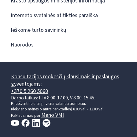
Krašto apsaugos ministerijos informacija
Interneto svetainės atitikties paraiška
Ieškome turto savininkų
Nuorodos
Konsultacijos mokesčių klausimais ir paslaugos
gyventojams:
+370 5 260 5060
Darbo laikas: I-IV 8.00-17.00, V 8.00-15.45.
Prieššventinę dieną - viena valanda trumpiau.
Kiekvieno mėnesio antrą penktadienį 8.00 val. - 12.00 val.
Mano VMI
Paklausimas per