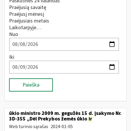
Paskutines 24 valandas
Praėjusią savaitę
Praėjusį mėnesį
Praėjusiais metais
Laikotarpyje…
Nuo
Iki
Paieška
ūkio ministro 2009 m. gegužės 15 d. įsakymo Nr.
3D-355 „Dėl Prekybos žemės ūkio
ir
Web turinio sąrašas
2024-01-05