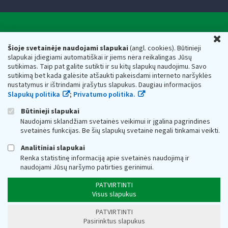
Valstybinė mokesčių inspekcija prie Lietuvos
U
Respublikos finansų ministerijos
Šioje svetainėje naudojami slapukai
(angl. cookies). Būtinieji
slapukai įdiegiami automatiškai ir jiems nėra reikalingas Jūsų
Biudžetinė įstaiga. Juridinio asmens kodas — 188659752,
sutikimas. Taip pat galite sutikti ir su kitų slapukų naudojimu. Savo
adresas: Vasario 16-osios g. 14, 01107 Vilnius, Lietuva, el.paštas:
sutikimą bet kada galėsite atšaukti pakeisdami interneto naršyklės
vmi@vmi.lt
, E. pristatymo dėžutės adresas 188659752
nustatymus ir ištrindami įrašytus slapukus. Daugiau informacijos
Duomenys apie Valstybinę mokesčių inspekciją prie Lietuvos
Slapukų politika
;
Privatumo politika.
Respublikos finansų ministerijos kaupiami ir saugomi Juridinių
asmenų registre
Būtinieji slapukai
Naudojami sklandžiam svetainės veikimui ir įgalina pagrindines
svetainės funkcijas. Be šių slapukų svetainė negali tinkamai veikti.
Analitiniai slapukai
Renka statistinę informaciją apie svetainės naudojimą ir
naudojami Jūsų naršymo patirties gerinimui.
PATVIRTINTI
Visus slapukus
PATVIRTINTI
Pasirinktus slapukus