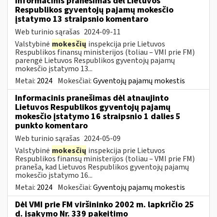
Informacinis pranešimas dėl Lietuvos
Respublikos gyventojų pajamų mokesčio
įstatymo 13 straipsnio komentaro
Web turinio sąrašas
2024-09-11
Valstybinė
mokesčių
inspekcija prie Lietuvos
Respublikos finansų ministerijos (toliau – VMI prie FM)
parengė Lietuvos Respublikos gyventojų pajamų
mokesčio įstatymo 13...
Metai:
2024
Mokesčiai:
Gyventojų pajamų mokestis
Informacinis pranešimas dėl atnaujinto
Lietuvos Respublikos gyventojų pajamų
mokesčio įstatymo 16 straipsnio 1 dalies 5
punkto komentaro
Web turinio sąrašas
2024-05-09
Valstybinė
mokesčių
inspekcija prie Lietuvos
Respublikos finansų ministerijos (toliau – VMI prie FM)
praneša, kad Lietuvos Respublikos gyventojų pajamų
mokesčio įstatymo 16...
Metai:
2024
Mokesčiai:
Gyventojų pajamų mokestis
Dėl VMI prie FM viršininko 2002 m. lapkričio 25
d. įsakymo Nr. 339 pakeitimo