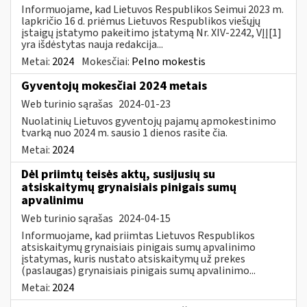
Informuojame, kad Lietuvos Respublikos Seimui 2023 m.
lapkričio 16 d. priėmus Lietuvos Respublikos viešųjų
įstaigų įstatymo pakeitimo įstatymą Nr. XIV-2242, VĮĮ[1]
yra išdėstytas nauja redakcija...
Metai:
2024
Mokesčiai:
Pelno mokestis
Gyventojų mokesčiai 2024 metais
Web turinio sąrašas
2024-01-23
Nuolatinių Lietuvos gyventojų pajamų apmokestinimo
tvarką nuo 2024 m. sausio 1 dienos rasite čia.
Metai:
2024
Dėl priimtų teisės aktų, susijusių su
atsiskaitymų grynaisiais pinigais sumų
apvalinimu
Web turinio sąrašas
2024-04-15
Informuojame, kad priimtas Lietuvos Respublikos
atsiskaitymų grynaisiais pinigais sumų apvalinimo
įstatymas, kuris nustato atsiskaitymų už prekes
(paslaugas) grynaisiais pinigais sumų apvalinimo...
Metai:
2024