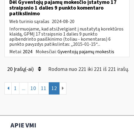
Dėl Gyventojų pajamų mokesčio įstatymo 17
straipsnio 1 dalies 9 punkto komentaro
patikslinimo
Web turinio sąrašas
2024-08-20
Informuojame, kad atsižvelgiant į nustatytą korektūros
klaidą, GPMĮ 17 straipsnio 1 dalies 9 punkto
apibendrinto paaiškinimo (toliau - komentaras) 6
punkto pavyzdys patikslintas: „2015-01-15“...
Metai:
2024
Mokesčiai:
Gyventojų pajamų mokestis
20 Įrašų(-ai)
Rodoma nuo 221 iki 221 iš 221 irašų.
1
...
10
11
12
APIE VMI