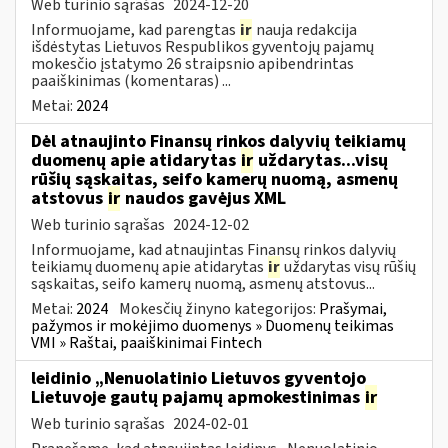
Web turinio sąrašas
2024-12-20
Informuojame, kad parengtas
ir
nauja redakcija
išdėstytas Lietuvos Respublikos gyventojų pajamų
mokesčio įstatymo 26 straipsnio apibendrintas
paaiškinimas (komentaras) ...
Metai:
2024
Dėl atnaujinto Finansų rinkos dalyvių teikiamų
duomenų apie atidarytas
ir
uždarytas...visų
rūšių sąskaitas, seifo kamerų nuomą, asmenų
atstovus
ir
naudos gavėjus XML
Web turinio sąrašas
2024-12-02
Informuojame, kad atnaujintas Finansų rinkos dalyvių
teikiamų duomenų apie atidarytas
ir
uždarytas visų rūšių
sąskaitas, seifo kamerų nuomą, asmenų atstovus...
Metai:
2024
Mokesčių žinyno kategorijos:
Prašymai,
pažymos ir mokėjimo duomenys » Duomenų teikimas
VMI » Raštai, paaiškinimai Fintech
leidinio „Nenuolatinio Lietuvos gyventojo
Lietuvoje gautų pajamų apmokestinimas
ir
Web turinio sąrašas
2024-02-01