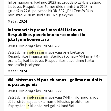
Informuojame, kad nuo 2023 m. gruodžio 23 d. įsigaliojo
Lietuvos Respublikos žemės ūkio ministro 2023 m.
gruodžio 22 d. įsakymas Nr.3D-892 „Dėl Žemės ūkio
ministro 2020 m. birželio 16 d. įsakymo...
Metai:
2024
Informacinis pranešimas dėl Lietuvos
Respublikos paveldimo turto mokesčio
įstatymo komentaro
Web turinio sąrašas
2024-02-20
Valstybinė
mokesčių
inspekcija prie Lietuvos
Respublikos finansų ministerijos (toliau – VMI prie FM)
praneša, kad Lietuvos Respublikos paveldimo turto
mokesčio įstatymo...
Metai:
2024
VMI sistemos vėl pasiekiamos - galima naudotis
e. paslaugomis
Web turinio sąrašas
2024-03-22
Valstybinė
mokesčių
inspekcija (VMI) informuoja, jog
dėl e. sistemų pasiekiamumo kilusios problemos
išspręstos
ir
klientai vėl gali sklandžiai...