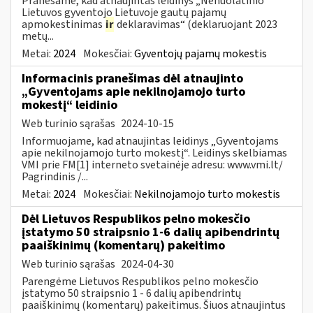
Pranešame, kad atnaujintas leidinys „Nenuolatinio
Lietuvos gyventojo Lietuvoje gautų pajamų
apmokestinimas
ir
deklaravimas“ (deklaruojant 2023
metų...
Metai:
2024
Mokesčiai:
Gyventojų pajamų mokestis
Informacinis pranešimas dėl atnaujinto
„Gyventojams apie nekilnojamojo turto
mokestį“ leidinio
Web turinio sąrašas
2024-10-15
Informuojame, kad atnaujintas leidinys „Gyventojams
apie nekilnojamojo turto mokestį“. Leidinys skelbiamas
VMI prie FM[1] interneto svetainėje adresu: www.vmi.lt/
Pagrindinis /...
Metai:
2024
Mokesčiai:
Nekilnojamojo turto mokestis
Dėl Lietuvos Respublikos pelno mokesčio
įstatymo 50 straipsnio 1-6 dalių apibendrintų
paaiškinimų (komentarų) pakeitimo
Web turinio sąrašas
2024-04-30
Parengėme Lietuvos Respublikos pelno mokesčio
įstatymo 50 straipsnio 1 - 6 dalių apibendrintų
paaiškinimų (komentarų) pakeitimus. Šiuos atnaujintus