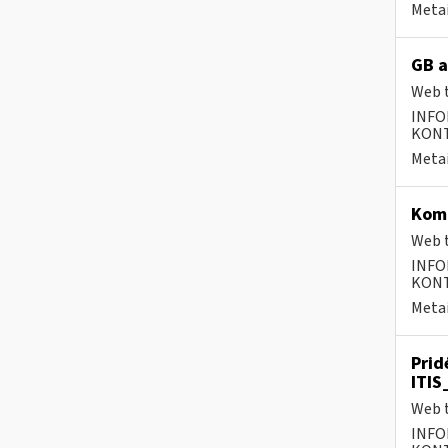
Metai
GB a
Web t
INFO
KONTA
Metai
Komp
Web t
INFO
KONTA
Metai
Prid
ITIS
Web t
INFO