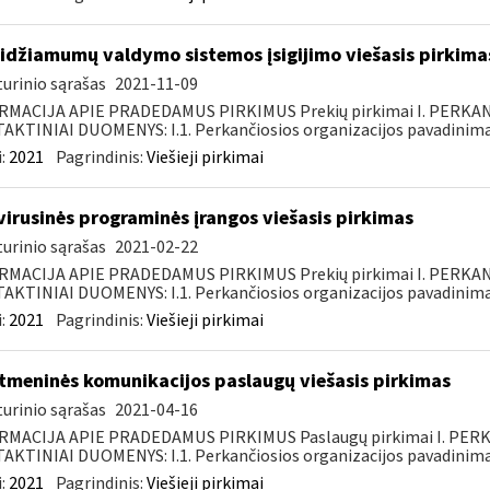
idžiamumų valdymo sistemos įsigijimo viešasis pirkima
urinio sąrašas
2021-11-09
RMACIJA APIE PRADEDAMUS PIRKIMUS Prekių pirkimai I. PERKA
KTINIAI DUOMENYS: I.1. Perkančiosios organizacijos pavadinimas
:
2021
Pagrindinis:
Viešieji pirkimai
virusinės programinės įrangos viešasis pirkimas
urinio sąrašas
2021-02-22
RMACIJA APIE PRADEDAMUS PIRKIMUS Prekių pirkimai I. PERKA
KTINIAI DUOMENYS: I.1. Perkančiosios organizacijos pavadinimas
:
2021
Pagrindinis:
Viešieji pirkimai
tmeninės komunikacijos paslaugų viešasis pirkimas
urinio sąrašas
2021-04-16
RMACIJA APIE PRADEDAMUS PIRKIMUS Paslaugų pirkimai I. PER
KTINIAI DUOMENYS: I.1. Perkančiosios organizacijos pavadinimas
:
2021
Pagrindinis:
Viešieji pirkimai