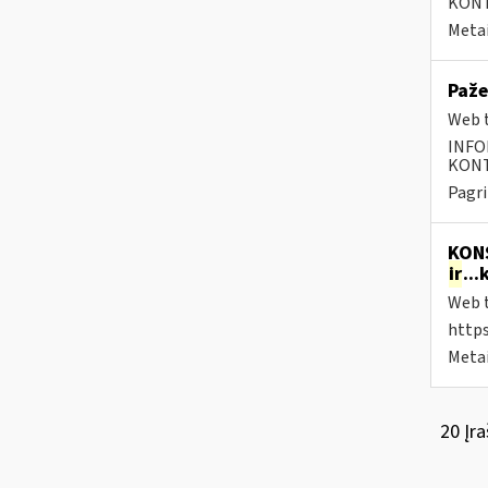
KONTA
Metai
Paže
Web t
INFO
KONTA
Pagri
KONS
ir
..
Web t
https
Metai
20 Įra