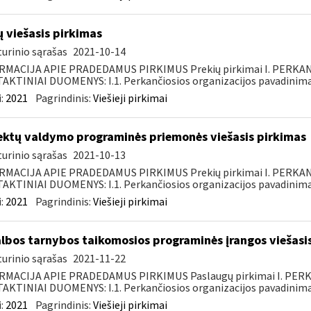
ų viešasis pirkimas
urinio sąrašas
2021-10-14
RMACIJA APIE PRADEDAMUS PIRKIMUS Prekių pirkimai I. PERKA
KTINIAI DUOMENYS: I.1. Perkančiosios organizacijos pavadinimas
:
2021
Pagrindinis:
Viešieji pirkimai
ektų valdymo programinės priemonės viešasis pirkimas
urinio sąrašas
2021-10-13
RMACIJA APIE PRADEDAMUS PIRKIMUS Prekių pirkimai I. PERKA
KTINIAI DUOMENYS: I.1. Perkančiosios organizacijos pavadinimas
:
2021
Pagrindinis:
Viešieji pirkimai
lbos tarnybos taikomosios programinės įrangos viešasi
urinio sąrašas
2021-11-22
RMACIJA APIE PRADEDAMUS PIRKIMUS Paslaugų pirkimai I. PER
KTINIAI DUOMENYS: I.1. Perkančiosios organizacijos pavadinimas
:
2021
Pagrindinis:
Viešieji pirkimai