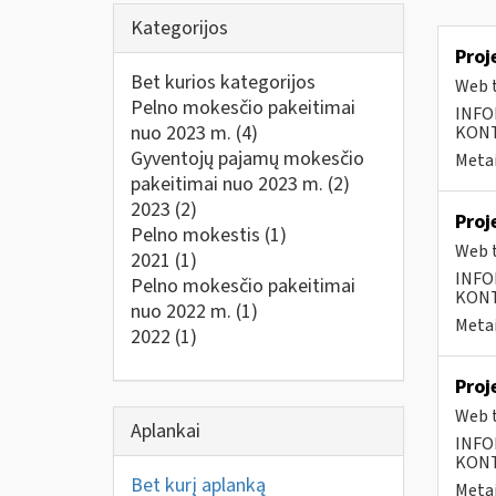
Kategorijos
Proj
Bet kurios kategorijos
Web t
Pelno mokesčio pakeitimai
INFO
nuo 2023 m.
(4)
KONTA
Gyventojų pajamų mokesčio
Metai
pakeitimai nuo 2023 m.
(2)
2023
(2)
Proj
Pelno mokestis
(1)
Web t
2021
(1)
INFO
Pelno mokesčio pakeitimai
KONTA
nuo 2022 m.
(1)
Metai
2022
(1)
Proj
Web t
Aplankai
INFO
KONTA
Bet kurį aplanką
Metai