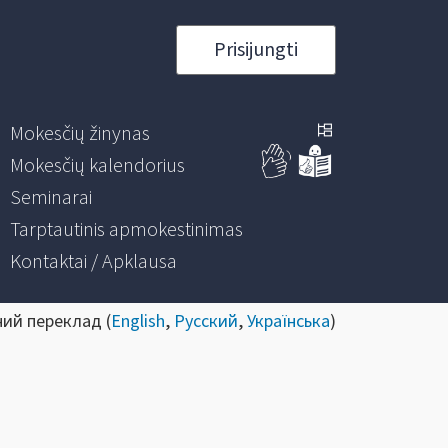
Prisijungti
Mokesčių žinynas
Mokesčių kalendorius
Seminarai
Tarptautinis apmokestinimas
Kontaktai / Apklausa
ний переклад (
English
,
Русский
,
Українська
)