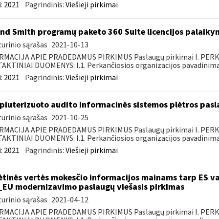
:
2021
Pagrindinis:
Viešieji pirkimai
nd Smith programų paketo 360 Suite licencijos palaiky
urinio sąrašas
2021-10-13
RMACIJA APIE PRADEDAMUS PIRKIMUS Paslaugų pirkimai I. PER
KTINIAI DUOMENYS: I.1. Perkančiosios organizacijos pavadinimas
:
2021
Pagrindinis:
Viešieji pirkimai
iuterizuoto audito informacinės sistemos plėtros pasl
urinio sąrašas
2021-10-25
RMACIJA APIE PRADEDAMUS PIRKIMUS Paslaugų pirkimai I. PER
KTINIAI DUOMENYS: I.1. Perkančiosios organizacijos pavadinimas
:
2021
Pagrindinis:
Viešieji pirkimai
ėtinės vertės mokesčio informacijos mainams tarp ES va
_EU modernizavimo paslaugų viešasis pirkimas
urinio sąrašas
2021-04-12
RMACIJA APIE PRADEDAMUS PIRKIMUS Paslaugų pirkimai I. PER