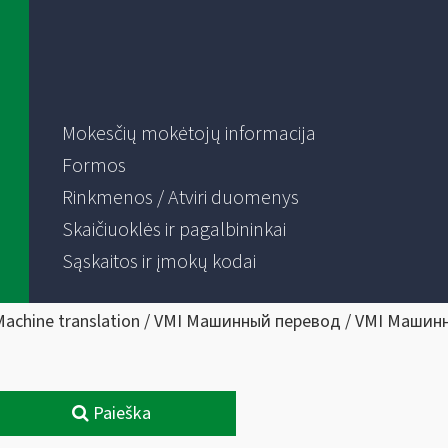
Mokesčių mokėtojų informacija
Formos
Rinkmenos / Atviri duomenys
Skaičiuoklės ir pagalbininkai
Sąskaitos ir įmokų kodai
Machine translation / VMI Машинный перевод / VMI Машин
Paieška