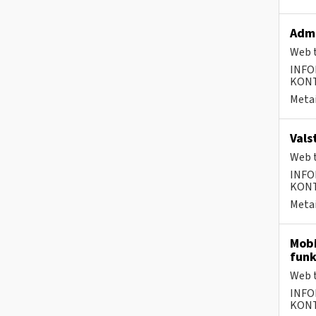
Admi
Web t
INFO
KONTA
Metai
Vals
Web t
INFO
KONTA
Metai
Mobi
funk
Web t
INFO
KONTA