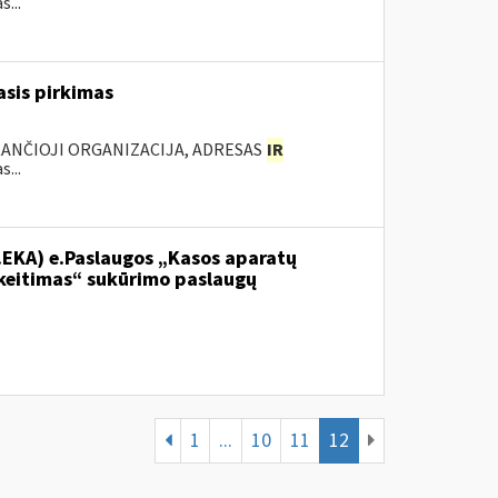
...
sis pirkimas
KANČIOJI ORGANIZACIJA, ADRESAS
IR
...
.EKA) e.Paslaugos „Kasos aparatų
keitimas“ sukūrimo paslaugų
1
...
10
11
12