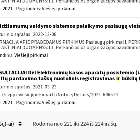
KTINIAI DUOMENYS: I.1. Perkančiosios organizacijos pavadinimas
:
2021
Pagrindinis:
Viešieji pirkimai
idžiamumų valdymo sistemos palaikymo paslaugų vieša
urinio sąrašas
2022-12-08
RMACIJA APIE PRADEDAMUS PIRKIMUS Paslaugų pirkimai I. PER
KTINIAI DUOMENYS: I.1. Perkančiosios organizacijos pavadinimas
ndinis:
Viešieji pirkimai
ULTACIJAI Dėl Elektroninių kasos aparatų posistemio (i
.kitų pardavimo taškų nuotolinis registravimas
ir
būklių 
urinio sąrašas
2021-03-23
://cvpp.eviesiejipirkimai.lt/Notice/Details/2021-646519
:
2021
Pagrindinis:
Viešieji pirkimai
šų(-ai)
Rodoma nuo 221 iki 224 iš 224 irašų.