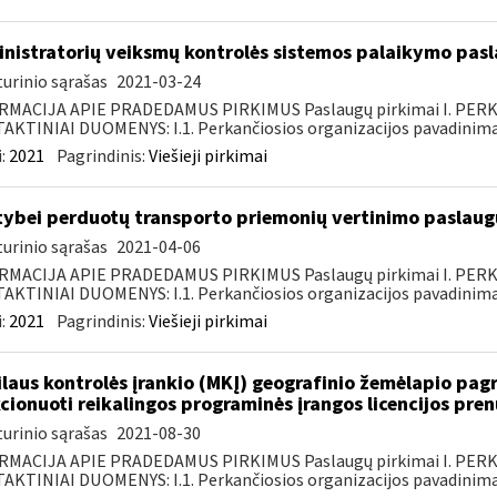
nistratorių veiksmų kontrolės sistemos palaikymo pasl
urinio sąrašas
2021-03-24
RMACIJA APIE PRADEDAMUS PIRKIMUS Paslaugų pirkimai I. PER
KTINIAI DUOMENYS: I.1. Perkančiosios organizacijos pavadinimas
:
2021
Pagrindinis:
Viešieji pirkimai
tybei perduotų transporto priemonių vertinimo paslaugų
urinio sąrašas
2021-04-06
RMACIJA APIE PRADEDAMUS PIRKIMUS Paslaugų pirkimai I. PER
KTINIAI DUOMENYS: I.1. Perkančiosios organizacijos pavadinimas
:
2021
Pagrindinis:
Viešieji pirkimai
laus kontrolės įrankio (MKĮ) geografinio žemėlapio pag
cionuoti reikalingos programinės įrangos licencijos pre
urinio sąrašas
2021-08-30
RMACIJA APIE PRADEDAMUS PIRKIMUS Paslaugų pirkimai I. PER
KTINIAI DUOMENYS: I.1. Perkančiosios organizacijos pavadinimas