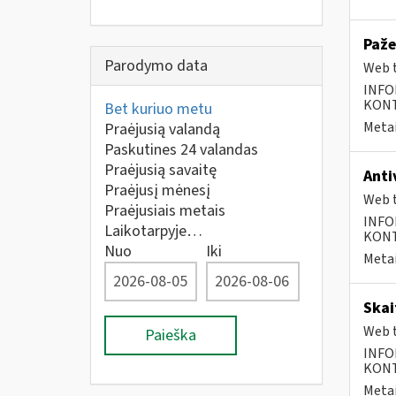
Paže
Parodymo data
Web t
INFO
KONTA
Bet kuriuo metu
Metai
Praėjusią valandą
Paskutines 24 valandas
Praėjusią savaitę
Anti
Praėjusį mėnesį
Web t
Praėjusiais metais
INFO
Laikotarpyje…
KONTA
Nuo
Iki
Metai
Skai
Web t
Paieška
INFO
KONTA
Metai