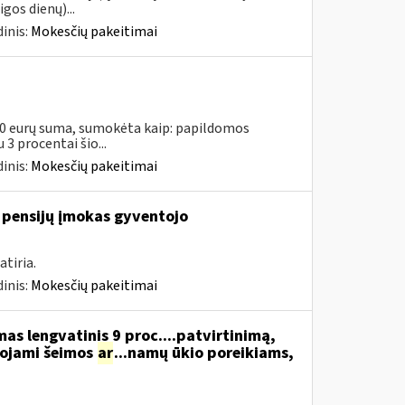
gos dienų)...
inis:
Mokesčių pakeitimai
00 eurų suma, sumokėta kaip: papildomos
3 procentai šio...
inis:
Mokesčių pakeitimai
 pensijų įmokas gyventojo
tiria.
inis:
Mokesčių pakeitimai
s lengvatinis 9 proc....patvirtinimą,
dojami šeimos
ar
...namų ūkio poreikiams,