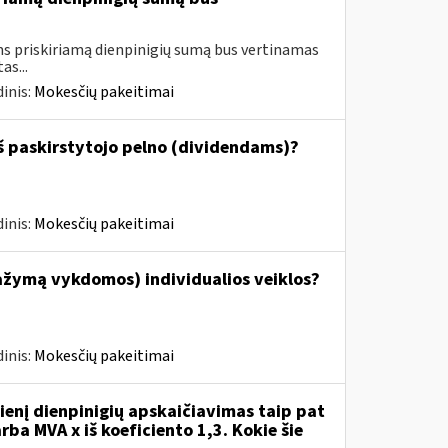
 priskiriamą dienpinigių sumą bus vertinamas
as...
inis:
Mokesčių pakeitimai
š paskirstytojo pelno (dividendams)?
inis:
Mokesčių pakeitimai
ažymą vykdomos) individualios veiklos?
inis:
Mokesčių pakeitimai
enį dienpinigių apskaičiavimas taip pat
rba MVA x iš koeficiento 1,3. Kokie šie