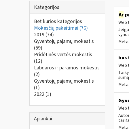
Kategorijos
Ar
pr
Bet kurios kategorijos
Web t
Mokesčių pakeitimai
(76)
Jeigu
2019
(74)
vyno 
Gyventojų pajamų mokestis
Metai
(59)
Pridėtinės vertės mokestis
bus 
(12)
Web t
Labdaros ir paramos mokestis
Taiky
(2)
sumą,
Gyventojų pajamų mokestis
Metai
(1)
2022
(1)
Gyve
Web t
Auto
Aplankai
tarif
Metai