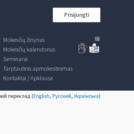
Prisijungti
Mokesčių žinynas
Mokesčių kalendorius
Seminarai
Tarptautinis apmokestinimas
Kontaktai / Apklausa
ний переклад (
English
,
Русский
,
Українська
)