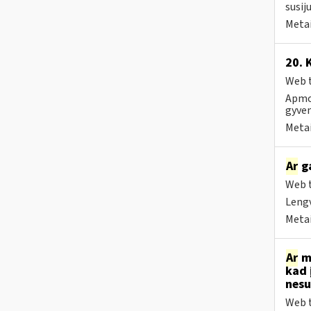
susij
Metai
20. 
Web t
Apmok
gyven
Metai
Ar
ga
Web t
Lengv
Metai
Ar
me
kad 
nesu
Web t