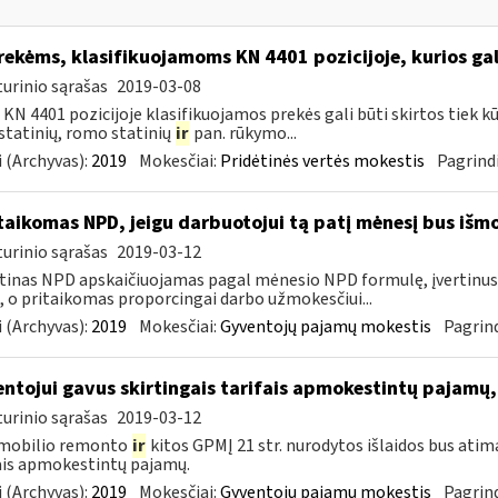
ekėms, klasifikuojamoms KN 4401 pozicijoje, kurios gali
urinio sąrašas
2019-03-08
 KN 4401 pozicijoje klasifikuojamos prekės gali būti skirtos tiek 
statinių, romo statinių
ir
pan. rūkymo...
 (Archyvas):
2019
Mokesčiai:
Pridėtinės vertės mokestis
Pagrindi
taikomas NPD, jeigu darbuotojui tą patį mėnesį bus iš
urinio sąrašas
2019-03-12
tinas NPD apskaičiuojamas pagal mėnesio NPD formulę, įvertinu
 o pritaikomas proporcingai darbo užmokesčiui...
 (Archyvas):
2019
Mokesčiai:
Gyventojų pajamų mokestis
Pagrind
ntojui gavus skirtingais tarifais apmokestintų pajamų,
urinio sąrašas
2019-03-12
mobilio remonto
ir
kitos GPMĮ 21 str. nurodytos išlaidos bus atim
ais apmokestintų pajamų.
 (Archyvas):
2019
Mokesčiai:
Gyventojų pajamų mokestis
Pagrind