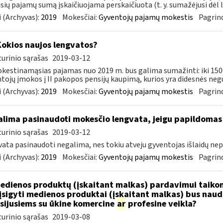
usių pajamų sumą įskaičiuojama perskaičiuota (t. y. sumažėjusi dėl li
 (Archyvas):
2019
Mokesčiai:
Gyventojų pajamų mokestis
Pagrind
Kokios naujos lengvatos?
urinio sąrašas
2019-03-12
estinamąsias pajamas nuo 2019 m. bus galima sumažinti: iki 15
tojų įmokos į II pakopos pensijų kaupimą, kurios yra didesnės negu 
 (Archyvas):
2019
Mokesčiai:
Gyventojų pajamų mokestis
Pagrind
lima pasinaudoti mokesčio lengvata, jeigu papildomas
urinio sąrašas
2019-03-12
ata pasinaudoti negalima, nes tokiu atveju gyventojas išlaidų nepa
 (Archyvas):
2019
Mokesčiai:
Gyventojų pajamų mokestis
Pagrind
dienos produktų (įskaitant malkas) pardavimui taikoma
įsigyti medienos produktai (įskaitant malkas) bus nau
sijusiems su ūkine komercine
ar
profesine veikla?
urinio sąrašas
2019-03-08