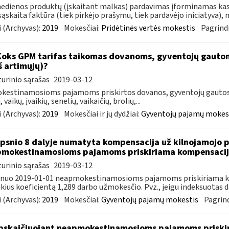
edienos produktų (įskaitant malkas) pardavimas įforminamas kas
ąskaita faktūra (tiek pirkėjo prašymu, tiek pardavėjo iniciatyva), n
 (Archyvas):
2019
Mokesčiai:
Pridėtinės vertės mokestis
Pagrindi
Koks GPM tarifas taikomas dovanoms, gyventojų gautoms
iš artimųjų)?
urinio sąrašas
2019-03-12
estinamosioms pajamoms priskirtos dovanos, gyventojų gautos i
, vaikų, įvaikių, senelių, vaikaičių, brolių,...
 (Archyvas):
2019
Mokesčiai ir jų dydžiai:
Gyventojų pajamų mokes
ipsnio 8 dalyje numatyta kompensacija už kilnojamojo 
mokestinamosioms pajamoms priskiriama kompensacija
urinio sąrašas
2019-03-12
, nuo 2019-01-01 neapmokestinamosioms pajamoms priskiriama k
ikius koeficientą 1,289 darbo užmokesčio. Pvz., jeigu indeksuotas d
 (Archyvas):
2019
Mokesčiai:
Gyventojų pajamų mokestis
Pagrind
skaičiuojant neapmokestinamosioms pajamoms priskir