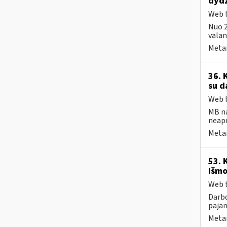
dydž
Web t
Nuo 2
valand
Metai
36. 
su d
Web t
MB na
neap
Metai
53. 
išmo
Web t
Darbd
pajam
Metai