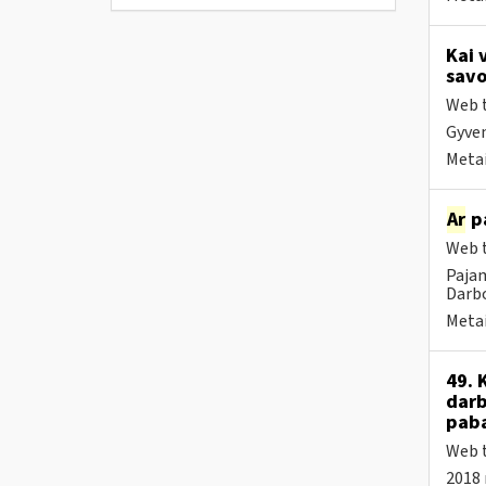
Kai 
savo
Web t
Gyven
Metai
Ar
pa
Web t
Pajam
Darbo
Metai
49. 
darb
paba
Web t
2018 