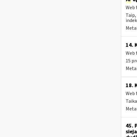
Web t
Taip,
indek
Metai
14. 
Web t
15 pr
Metai
18. 
Web t
Taika
Metai
45. 
siej