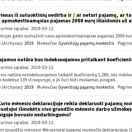
vienas iš sutuoktinių nedirba
ir
/
ar
neturi pajamų,
ar
tas
 apmokestinamąsias pajamas 2000 eurų išlaidomis už 
urinio sąrašas
2019-03-12
tojas galės sumažinti savo apmokestinamąsias pajamas 2000 eur
 (Archyvas):
2019
Mokesčiai:
Gyventojų pajamų mokestis
Pagrind
jamos natūra bus indeksuojamos pritaikant koeficient
urinio sąrašas
2019-03-12
os natūra neindeksuojamos taikant koeficientą 1,289, nes indek
 kodekso 139 straipsnyje, o jis turi būti mokamas pinigais.
 (Archyvas):
2019
Mokesčiai:
Gyventojų pajamų mokestis
Pagrind
Kurio mėnesio deklaracijoje reikia deklaruoti pajamų mo
uotojui išmokėto viso gruodžio mėnesio darbo užmokesč
igoje buvusio nedarbingumo?
urinio sąrašas
2019-03-12
m. gruodžio mėnesio Mėnesinėje pajamų mokesčio deklaracijoje (G