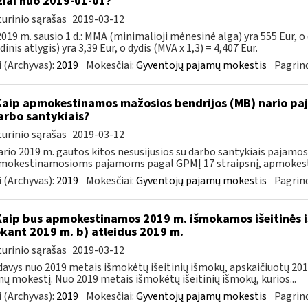
iai nuo 2019-01-01?
urinio sąrašas
2019-03-12
019 m. sausio 1 d.: MMA (minimalioji mėnesinė alga) yra 555 Eur, o
inis atlygis) yra 3,39 Eur, o dydis (MVA x 1,3) = 4,407 Eur.
 (Archyvas):
2019
Mokesčiai:
Gyventojų pajamų mokestis
Pagrind
Kaip apmokestinamos mažosios bendrijos (MB) nario paj
arbo santykiais?
urinio sąrašas
2019-03-12
rio 2019 m. gautos kitos nesusijusios su darbo santykiais pajamo
mokestinamosioms pajamoms pagal GPMĮ 17 straipsnį, apmokesti
 (Archyvas):
2019
Mokesčiai:
Gyventojų pajamų mokestis
Pagrind
Kaip bus apmokestinamos 2019 m. išmokamos išeitinės i
kant 2019 m. b) atleidus 2019 m.
urinio sąrašas
2019-03-12
avys nuo 2019 metais išmokėtų išeitinių išmokų, apskaičiuotų 2018 
ų mokestį. Nuo 2019 metais išmokėtų išeitinių išmokų, kurios...
 (Archyvas):
2019
Mokesčiai:
Gyventojų pajamų mokestis
Pagrind