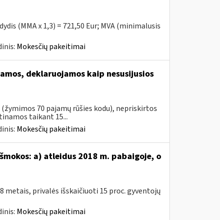
 dydis (MMA x 1,3) = 721,50 Eur; MVA (minimalusis
inis:
Mokesčių pakeitimai
amos, deklaruojamos kaip nesusijusios
s (žymimos 70 pajamų rūšies kodu), nepriskirtos
namos taikant 15...
inis:
Mokesčių pakeitimai
šmokos: a) atleidus 2018 m. pabaigoje, o
metais, privalės išskaičiuoti 15 proc. gyventojų
inis:
Mokesčių pakeitimai