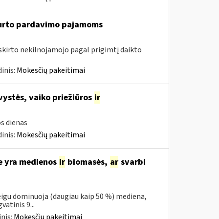
turto pardavimo pajamoms
riskirto nekilnojamojo pagal prigimtį daikto
inis:
Mokesčių pakeitimai
vystės, vaiko priežiūros
ir
s dienas
inis:
Mokesčių pakeitimai
se yra medienos
ir
biomasės,
ar
svarbi
eigu dominuoja (daugiau kaip 50 %) mediena,
atinis 9...
nis:
Mokesčių pakeitimai