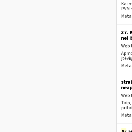
Kai m
PVM s
Metai
37. 
nei 
Web t
Apmok
įtėvių
Metai
stra
neap
Web t
Taip
prita
Metai
Ar
ap