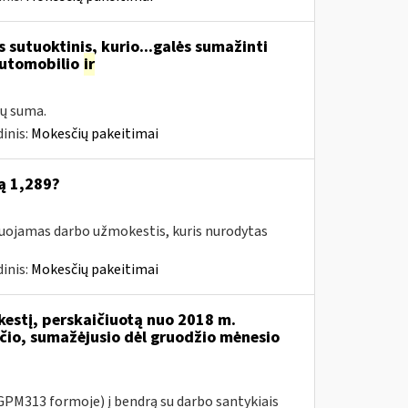
 sutuoktinis, kurio...galės sumažinti
automobilio
ir
ų suma.
inis:
Mokesčių pakeitimai
ą 1,289?
suojamas darbo užmokestis, kuris nurodytas
inis:
Mokesčių pakeitimai
kestį, perskaičiuotą nuo 2018 m.
io, sumažėjusio dėl gruodžio mėnesio
PM313 formoje) į bendrą su darbo santykiais