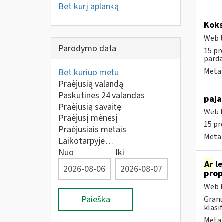
Bet kurį aplanką
Koks
Web t
Parodymo data
15 pr
parda
Metai
Bet kuriuo metu
Praėjusią valandą
Paskutines 24 valandas
paja
Praėjusią savaitę
Web t
Praėjusį mėnesį
15 pr
Praėjusiais metais
Metai
Laikotarpyje…
Nuo
Iki
Ar
le
prop
Web t
Paieška
Granu
klasi
Metai