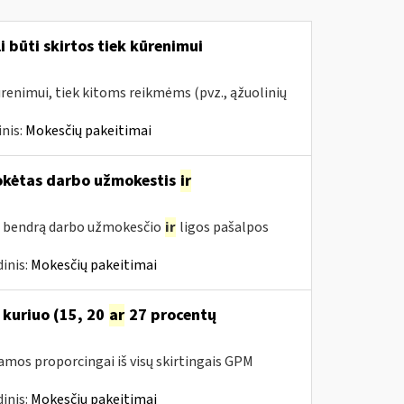
 būti skirtos tiek kūrenimui
kūrenimui, tiek kitoms reikmėms (pvz., ąžuolinių
nis:
Mokesčių pakeitimai
mokėtas darbo užmokestis
ir
s bendrą darbo užmokesčio
ir
ligos pašalpos
inis:
Mokesčių pakeitimai
 kuriuo (15, 20
ar
27 procentų
amos proporcingai iš visų skirtingais GPM
inis:
Mokesčių pakeitimai