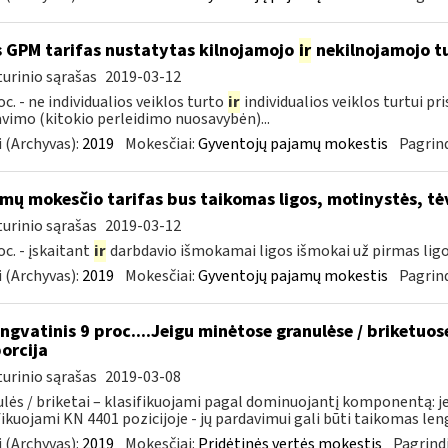
 GPM tarifas nustatytas kilnojamojo
ir
nekilnojamojo 
urinio sąrašas
2019-03-12
oc. - ne individualios veiklos turto
ir
individualios veiklos turtui p
vimo (kitokio perleidimo nuosavybėn)...
 (Archyvas):
2019
Mokesčiai:
Gyventojų pajamų mokestis
Pagrind
mų mokesčio tarifas bus taikomas ligos, motinystės, tė
urinio sąrašas
2019-03-12
oc. - įskaitant
ir
darbdavio išmokamai ligos išmokai už pirmas ligo
 (Archyvas):
2019
Mokesčiai:
Gyventojų pajamų mokestis
Pagrind
ngvatinis 9 proc....Jeigu minėtose granulėse / briketuo
orcija
urinio sąrašas
2019-03-08
lės / briketai – klasifikuojami pagal dominuojantį komponentą: j
fikuojami KN 4401 pozicijoje - jų pardavimui gali būti taikomas lengv
 (Archyvas):
2019
Mokesčiai:
Pridėtinės vertės mokestis
Pagrindi