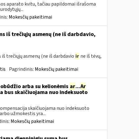
os aparato kvitu, tačiau papildomai išrašoma
urodytųjų...
nis:
Mokesčių pakeitimai
 iš trečiųjų asmenų (ne iš darbdavio,
š trečiųjų asmenų (ne iš darbdavio
ir
ne iš tėvų,
tis
Pagrindinis:
Mokesčių pakeitimai
pobūdžio arba su kelionėmis
ar
...
Ar
 bus skaičiuojama nuo indeksuoto
ompensacija skaičiuojama nuo indeksuoto
arbo užmokestis yra...
inis:
Mokesčių pakeitimai
iamą dienpinigių sumą bus