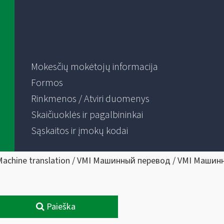
Mokesčių mokėtojų informacija
Formos
Rinkmenos / Atviri duomenys
Skaičiuoklės ir pagalbininkai
Sąskaitos ir įmokų kodai
Machine translation / VMI Машинный перевод / VMI Машин
Paieška