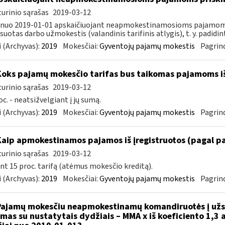
urinio sąrašas
2019-03-12
 nuo 2019-01-01 apskaičiuojant neapmokestinamosioms pajamoms
suotas darbo užmokestis (valandinis tarifinis atlygis), t. y. padidint
 (Archyvas):
2019
Mokesčiai:
Gyventojų pajamų mokestis
Pagrind
Koks pajamų mokesčio tarifas bus taikomas pajamoms i
urinio sąrašas
2019-03-12
oc. - neatsižvelgiant į jų sumą.
 (Archyvas):
2019
Mokesčiai:
Gyventojų pajamų mokestis
Pagrind
Kaip apmokestinamos pajamos iš įregistruotos (pagal p
urinio sąrašas
2019-03-12
nt 15 proc. tarifą (atėmus mokesčio kreditą).
 (Archyvas):
2019
Mokesčiai:
Gyventojų pajamų mokestis
Pagrind
Pajamų mokesčiu neapmokestinamų komandiruotės į užsi
amas su nustatytais dydžiais – MMA x iš koeficiento 1,3 a