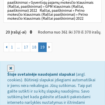
paaiškinimai » Gyventojų pajamų mokesčio klausimais
(Raštai, paaiškinimai) » GPM klausimais (Raštai,
paaiškinimai) 2022
Raštai, paaiškinimai » Pelno
mokesčio klausimais (Raštai paaiškinimai) » Pelno
mokesčio klausimais (Raštai paaiškinimai) 2022
20 Įrašų(-ai)
Rodoma nuo 361 iki 370 iš 370 irašų.
1
...
17
18
19
Uždaryti
Šioje svetainėje naudojami slapukai
(angl.
cookies). Būtinieji slapukai įdiegiami automatiškai
ir jiems nėra reikalingas Jūsų sutikimas. Taip pat
galite sutikti ir su kitų slapukų naudojimu. Savo
sutikimą bet kada galėsite atšaukti pakeisdami
interneto naršyklės nustatymus ir ištrindami