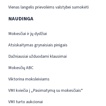
Vienas langelis prievolėms valstybei sumokėti
NAUDINGA
Mokesčiai ir jų dydžiai
Atsiskaitymas grynaisiais pinigais
Dažniausiai užduodami klausimai
Mokesčių ABC
Viktorina moksleiviams
VMI kviečia į „Pasimatymą su mokesčiais“
VMI turto aukcionai