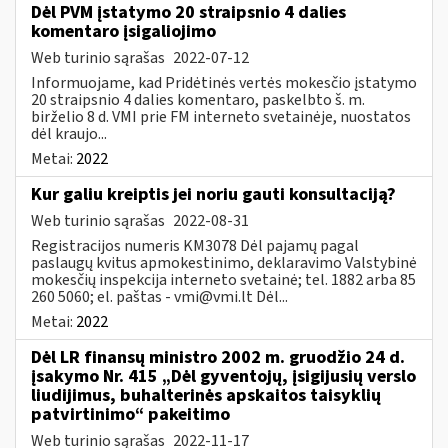
Dėl PVM įstatymo 20 straipsnio 4 dalies
komentaro įsigaliojimo
Web turinio sąrašas
2022-07-12
Informuojame, kad Pridėtinės vertės mokesčio įstatymo
20 straipsnio 4 dalies komentaro, paskelbto š. m.
birželio 8 d. VMI prie FM interneto svetainėje, nuostatos
dėl kraujo...
Metai:
2022
Kur galiu kreiptis jei noriu gauti konsultaciją?
Web turinio sąrašas
2022-08-31
Registracijos numeris KM3078 Dėl pajamų pagal
paslaugų kvitus apmokestinimo, deklaravimo Valstybinė
mokesčių inspekcija interneto svetainė; tel. 1882 arba 85
260 5060; el. paštas -
vmi@vmi.lt
Dėl...
Metai:
2022
Dėl LR finansų ministro 2002 m. gruodžio 24 d.
įsakymo Nr. 415 „Dėl gyventojų, įsigijusių verslo
liudijimus, buhalterinės apskaitos taisyklių
patvirtinimo“ pakeitimo
Web turinio sąrašas
2022-11-17