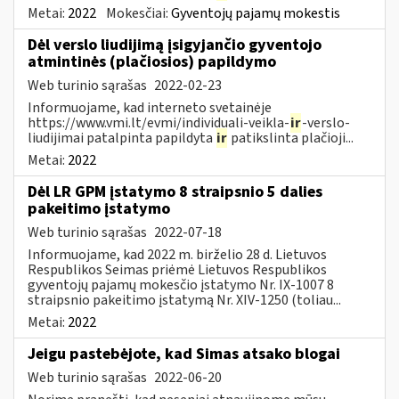
Metai:
2022
Mokesčiai:
Gyventojų pajamų mokestis
Dėl verslo liudijimą įsigyjančio gyventojo
atmintinės (plačiosios) papildymo
Web turinio sąrašas
2022-02-23
Informuojame, kad interneto svetainėje
https://www.vmi.lt/evmi/individuali-veikla-
ir
-verslo-
liudijimai patalpinta papildyta
ir
patikslinta plačioji...
Metai:
2022
Dėl LR GPM įstatymo 8 straipsnio 5 dalies
pakeitimo įstatymo
Web turinio sąrašas
2022-07-18
Informuojame, kad 2022 m. birželio 28 d. Lietuvos
Respublikos Seimas priėmė Lietuvos Respublikos
gyventojų pajamų mokesčio įstatymo Nr. IX-1007 8
straipsnio pakeitimo įstatymą Nr. XIV-1250 (toliau...
Metai:
2022
Jeigu pastebėjote, kad Simas atsako blogai
Web turinio sąrašas
2022-06-20