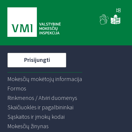
Prisijungti
Mokesčių mokėtojų informacija
Formos
Rinkmenos / Atviri duomenys
Skaičiuoklės ir pagalbininkai
Sąskaitos ir įmokų kodai
Mokesčių žinynas