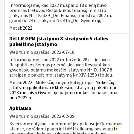
Informuojame, kad 2022 m. spalio 18 dieną buvo
priimtas Lietuvos Respublikos finansų ministro
įsakymas Nr. 1K-339 „Dėl Finansų ministro 2002 m.
gruodžio 24 d. įsakymo Nr. 415 „Dėl Gyventojų,...
Metai:
2022
Dėl LR GPM įstatymo 8 straipsnio 5 dalies
pakeitimo įstatymo
Web turinio sąrašas
2022-07-18
Informuojame, kad 2022 m. birželio 28 d. Lietuvos
Respublikos Seimas priėmė Lietuvos Respublikos
gyventojų pajamų mokesčio įstatymo Nr. IX-1007 8
straipsnio pakeitimo įstatymą Nr. XIV-1250 (toliau...
Metai:
2022
Mokesčių žinyno kategorijos:
Mokesčių
įstatymų pakeitimai » Mokesčių įstatymų pakeitimai
2023 metais » Gyventojų pajamų mokesčio pakeitimai
nuo 2023 m.
Apklausa
Web turinio sąrašas
2022-02-09
Kviečiame dalyvauti anoniminėje apklausoje Gerbiamas
kliente, norėdami pagerinti VMI teikiamų paslaugų
ir
aptarnavimo kokybę, vykdome klientų apklausą.