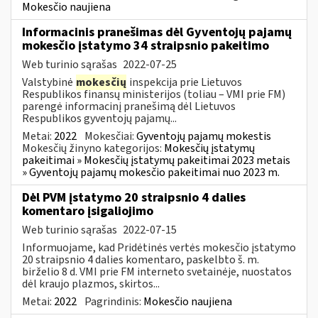
Mokesčio naujiena
Informacinis pranešimas dėl Gyventojų pajamų
mokesčio įstatymo 34 straipsnio pakeitimo
Web turinio sąrašas
2022-07-25
Valstybinė
mokesčių
inspekcija prie Lietuvos
Respublikos finansų ministerijos (toliau – VMI prie FM)
parengė informacinį pranešimą dėl Lietuvos
Respublikos gyventojų pajamų...
Metai:
2022
Mokesčiai:
Gyventojų pajamų mokestis
Mokesčių žinyno kategorijos:
Mokesčių įstatymų
pakeitimai » Mokesčių įstatymų pakeitimai 2023 metais
» Gyventojų pajamų mokesčio pakeitimai nuo 2023 m.
Dėl PVM įstatymo 20 straipsnio 4 dalies
komentaro įsigaliojimo
Web turinio sąrašas
2022-07-15
Informuojame, kad Pridėtinės vertės mokesčio įstatymo
20 straipsnio 4 dalies komentaro, paskelbto š. m.
birželio 8 d. VMI prie FM interneto svetainėje, nuostatos
dėl kraujo plazmos, skirtos...
Metai:
2022
Pagrindinis:
Mokesčio naujiena