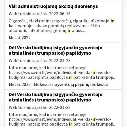
VMI administruojamų akcizų duomenys
Web turinio sąrašas
2022-06-16
Cigarečių, elektroninių cigarečių, cigarilių, rūkomojo
ir
kaitinamojo tabako gaminių realizavimas Etilo
alkoholio, alkoholinių gėrimų
ir
alaus...
Metai:
2022
Dėl Verslo liudijimą įsigyjančio gyventojo
atmintinės (trumposios) papildymo
Web turinio sąrašas
2022-01-28
Informuojame, kad interneto svetainėje
https://www.vmi.lt/evmi/individuali-veikla-
ir
-verslo-
liudijimai patalpinta papildyta
ir
patikslinta trumpoji...
Metai:
2022
Mokesčiai:
Gyventojų pajamų mokestis
Dėl Verslo liudijimą įsigyjančio gyventojo
atmintinės (trumposios) papildymo
Web turinio sąrašas
2022-01-28
Informuojame, kad interneto svetainėje
https://www.vmi.lt/evmi/individuali-veikla-
ir
-verslo-
liudijimai patalpinta papildyta
ir
patikslinta trumpoji...