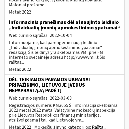
Maloniai prašome...
Metai:
2022
Informacinis pranešimas dėl atnaujinto leidinio
„Individualių įmonių apmokestinimo ypatumai“
Web turinio sąrašas
2022-10-04
Informuojame, kad parengėme naują leidinio
„Individualių įmonių apmokestinimo ypatumai“
redakciją. Šis leidinys yra skelbiamas VMI prie FM
interneto svetainėje adresu http://www.vmi.lt Šis
raštas...
Metai:
2022
DĖL TEIKIAMOS PARAMOS UKRAINAI
PRIPAŽINIMO, LIETUVOJE ĮVEDUS
NEPAPRASTĄJĄ PADĖTĮ
Web turinio sąrašas
2022-03-03
Registracijos numeris KM3055 Ši informacija skelbiama:
2022 metai 2022 metai Valstybinė mokesčių inspekcija
prie Lietuvos Respublikos finansų ministerijos,
atsižvelgdama į tai, kad Lietuvoje yra...
Metai:
2022
Mokesčių žinyno kategorijos:
Raštai,