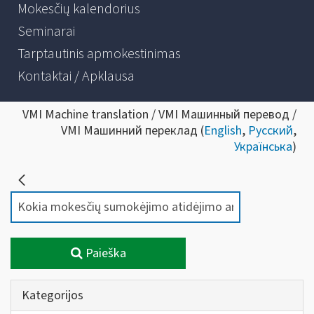
Mokesčių kalendorius
Seminarai
Tarptautinis apmokestinimas
Kontaktai / Apklausa
VMI Machine translation / VMI Машинный перевод /
VMI Машинний переклад (
English
,
Русский
,
Українська
)
Paieška
Kategorijos