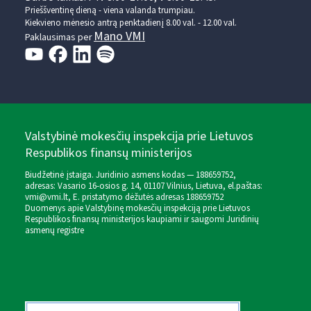
Prieššventinę dieną - viena valanda trumpiau.
Kiekvieno mėnesio antrą penktadienį 8.00 val. - 12.00 val.
Mano VMI
Paklausimas per
Valstybinė mokesčių inspekcija prie Lietuvos
Respublikos finansų ministerijos
Biudžetinė įstaiga. Juridinio asmens kodas — 188659752,
adresas: Vasario 16-osios g. 14, 01107 Vilnius, Lietuva, el.paštas:
vmi@vmi.lt
, E. pristatymo dėžutės adresas 188659752
Duomenys apie Valstybinę mokesčių inspekciją prie Lietuvos
Respublikos finansų ministerijos kaupiami ir saugomi Juridinių
asmenų registre