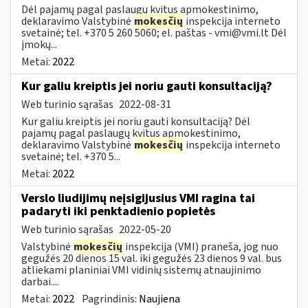
Dėl pajamų pagal paslaugų kvitus apmokestinimo,
deklaravimo Valstybinė
mokesčių
inspekcija interneto
svetainė; tel. +370 5 260 5060; el. paštas -
vmi@vmi.lt
Dėl
įmokų...
Metai:
2022
Kur galiu kreiptis jei noriu gauti konsultaciją?
Web turinio sąrašas
2022-08-31
Kur galiu kreiptis jei noriu gauti konsultaciją? Dėl
pajamų pagal paslaugų kvitus apmokestinimo,
deklaravimo Valstybinė
mokesčių
inspekcija interneto
svetainė; tel. +370 5...
Metai:
2022
Verslo liudijimų neįsigijusius VMI ragina tai
padaryti iki penktadienio popietės
Web turinio sąrašas
2022-05-20
Valstybinė
mokesčių
inspekcija (VMI) praneša, jog nuo
gegužės 20 dienos 15 val. iki gegužės 23 dienos 9 val. bus
atliekami planiniai VMI vidinių sistemų atnaujinimo
darbai....
Metai:
2022
Pagrindinis:
Naujiena