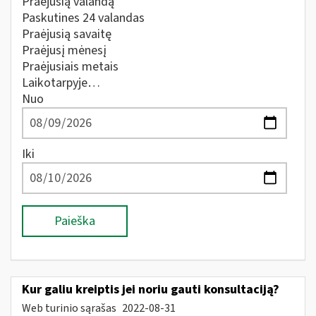
Praėjusią valandą
Paskutines 24 valandas
Praėjusią savaitę
Praėjusį mėnesį
Praėjusiais metais
Laikotarpyje…
Nuo
Iki
Paieška
Kur galiu kreiptis jei noriu gauti konsultaciją?
Web turinio sąrašas
2022-08-31