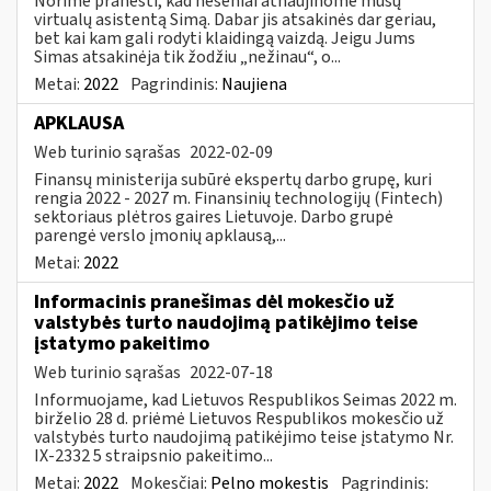
Norime pranešti, kad neseniai atnaujinome mūsų
virtualų asistentą Simą. Dabar jis atsakinės dar geriau,
bet kai kam gali rodyti klaidingą vaizdą. Jeigu Jums
Simas atsakinėja tik žodžiu „nežinau“, o...
Metai:
2022
Pagrindinis:
Naujiena
APKLAUSA
Web turinio sąrašas
2022-02-09
Finansų ministerija subūrė ekspertų darbo grupę, kuri
rengia 2022 - 2027 m. Finansinių technologijų (Fintech)
sektoriaus plėtros gaires Lietuvoje. Darbo grupė
parengė verslo įmonių apklausą,...
Metai:
2022
Informacinis pranešimas dėl mokesčio už
valstybės turto naudojimą patikėjimo teise
įstatymo pakeitimo
Web turinio sąrašas
2022-07-18
Informuojame, kad Lietuvos Respublikos Seimas 2022 m.
birželio 28 d. priėmė Lietuvos Respublikos mokesčio už
valstybės turto naudojimą patikėjimo teise įstatymo Nr.
IX-2332 5 straipsnio pakeitimo...
Metai:
2022
Mokesčiai:
Pelno mokestis
Pagrindinis: