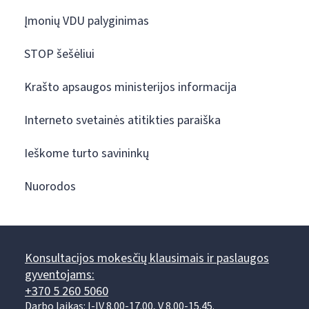
Įmonių VDU palyginimas
STOP šešėliui
Krašto apsaugos ministerijos informacija
Interneto svetainės atitikties paraiška
Ieškome turto savininkų
Nuorodos
Konsultacijos mokesčių klausimais ir paslaugos
gyventojams:
+370 5 260 5060
Darbo laikas: I-IV 8.00-17.00, V 8.00-15.45.