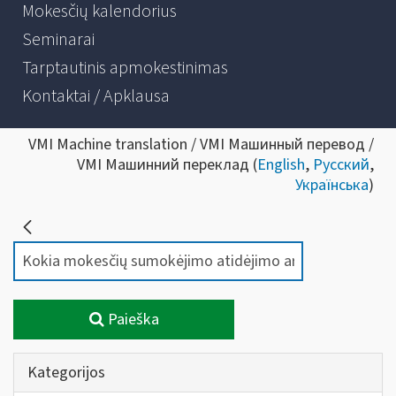
Mokesčių kalendorius
Seminarai
Tarptautinis apmokestinimas
Kontaktai / Apklausa
VMI Machine translation / VMI Машинный перевод /
VMI Машинний переклад (
English
,
Русский
,
Українська
)
Paieška
Kategorijos