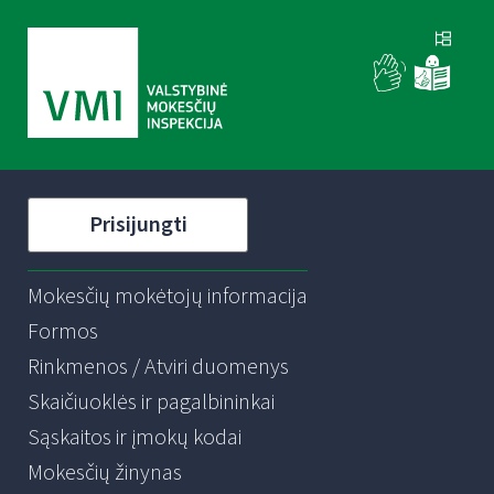
Prisijungti
Mokesčių mokėtojų informacija
Formos
Rinkmenos / Atviri duomenys
Skaičiuoklės ir pagalbininkai
Sąskaitos ir įmokų kodai
Mokesčių žinynas