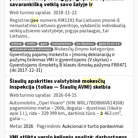
savarankišką veiklą savo šalyje
ir
Web turinio sąrašas
2018-11-22
Registraci
jos
numeris KM1191 Kai Lietuvos įmonė iš
nenuolatinio Lietuvos gyventojo, vykdančio individualią
veiklą užsienio valstybėje, įsigyja paslaugas, tai
Lietuvos...
b klasė
fr0471
gpm
nenuolatinis
ne objektas
gpmį 33 str 2 d
Mokesčių žinyno kategorijos:
individuali veikla užsienyje
Gyventojų pajamų mokestis » Įmonių deklaracijų ir
pažymų teikimas VMI ir gyventojams (V skyrius) »
Gyventojams išmokėtų B klasės išmokų pažyma FR0471
(iki 2017-12-31)
Šiaulių apskrities valstybinė
mokesčių
inspekcija (toliau — Šiaulių AVMI) skelbia
Web turinio sąrašas
2026-04-15
Automobilis „Opel Vivaro“ (VIN: W0LJ7BDB66V614168)
pagaminimo metai – 2006, degalai – dyzelinas (likutis
apie 1 l.), rida – 329 399 km., darbinis tūris –
2
463 cm³,
galia –...
Metai:
2026
Pagrindinis:
Aukcionai ir turto pardavimai
VMI atlikta verslo kelionių analizė: darbostogos