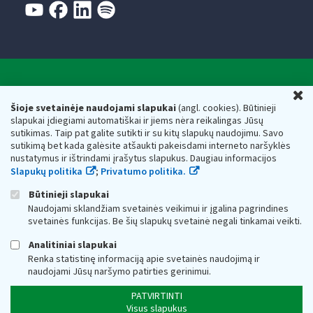
Valstybinė mokesčių inspekcija prie Lietuvos
U
Respublikos finansų ministerijos
Šioje svetainėje naudojami slapukai
(angl. cookies). Būtinieji
slapukai įdiegiami automatiškai ir jiems nėra reikalingas Jūsų
Biudžetinė įstaiga. Juridinio asmens kodas — 188659752,
sutikimas. Taip pat galite sutikti ir su kitų slapukų naudojimu. Savo
adresas: Vasario 16-osios g. 14, 01107 Vilnius, Lietuva, el.paštas:
sutikimą bet kada galėsite atšaukti pakeisdami interneto naršyklės
vmi@vmi.lt
, E. pristatymo dėžutės adresas 188659752
nustatymus ir ištrindami įrašytus slapukus. Daugiau informacijos
Duomenys apie Valstybinę mokesčių inspekciją prie Lietuvos
Slapukų politika
;
Privatumo politika.
Respublikos finansų ministerijos kaupiami ir saugomi Juridinių
asmenų registre
Būtinieji slapukai
Naudojami sklandžiam svetainės veikimui ir įgalina pagrindines
svetainės funkcijas. Be šių slapukų svetainė negali tinkamai veikti.
Analitiniai slapukai
Renka statistinę informaciją apie svetainės naudojimą ir
naudojami Jūsų naršymo patirties gerinimui.
PATVIRTINTI
Visus slapukus