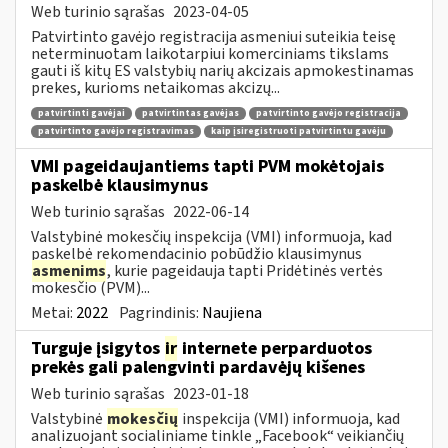
Web turinio sąrašas
2023-04-05
Patvirtinto gavėjo registracija asmeniui suteikia teisę
neterminuotam laikotarpiui komerciniams tikslams
gauti iš kitų ES valstybių narių akcizais apmokestinamas
prekes, kurioms netaikomas akcizų...
patvirtinti gavėjai
patvirtintas gavėjas
patvirtinto gavėjo registracija
patvirtinto gavėjo registravimas
kaip įsiregistruoti patvirtintu gavėju
VMI pageidaujantiems tapti PVM mokėtojais
paskelbė klausimynus
Web turinio sąrašas
2022-06-14
Valstybinė mokesčių inspekcija (VMI) informuoja, kad
paskelbė rekomendacinio pobūdžio klausimynus
asmenims
, kurie pageidauja tapti Pridėtinės vertės
mokesčio (PVM)...
Metai:
2022
Pagrindinis:
Naujiena
Turguje įsigytos
ir
internete perparduotos
prekės gali palengvinti pardavėjų kišenes
Web turinio sąrašas
2023-01-18
Valstybinė
mokesčių
inspekcija (VMI) informuoja, kad
analizuojant socialiniame tinkle „Facebook“ veikiančių