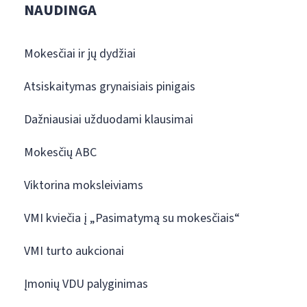
NAUDINGA
Mokesčiai ir jų dydžiai
Atsiskaitymas grynaisiais pinigais
Dažniausiai užduodami klausimai
Mokesčių ABC
Viktorina moksleiviams
VMI kviečia į „Pasimatymą su mokesčiais“
VMI turto aukcionai
Įmonių VDU palyginimas