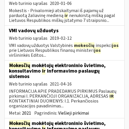
Web turinio sąrašas
2020-01-06
Mokestis - Privalomieji atskaitymai iš pajamų už
parduotą žaliavinę medieną
ir
nenukirstą mišką pagal
Lietuvos Respublikos miškų įstatymo 7 straipsnio...
VMI vadovų užduotys
Web turinio sąrašas
2019-02-12
VMI vadovų užduotys Valstybinės
mokesčių
inspekci
jos
prie Lietuvos Respublikos finansų ministeri
jos
viršininkės Editos...
Mokesčių
mokėtojų elektroninio švietimo,
konsultavimo
ir
informavimo paslaugų
sistemos
Web turinio sąrašas
2021-04-16
INFORMACIJA APIE PRADEDAMUS PIRKIMUS Paslaugų
pirkimai I. PERKANČIOJI ORGANIZACIJA, ADRESAS
IR
KONTAKTINIAI DUOMENYS: I.1. Perkančiosios
organizacijos pavadinimas...
Metai:
2021
Pagrindinis:
Viešieji pirkimai
Mokesčių
mokėtojų elektroninio švietimo,
konsultavimo
ir
informavimo paslaugų