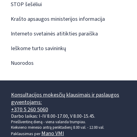
STOP šešėliui
Krašto apsaugos ministerijos informacija
Interneto svetainės atitikties paraiška
Ieškome turto savininkų
Nuorodos
Konsultacijos mokesčių klausimais ir paslaugos
gyventojams:
+370 5 260 5060
Darbo laikas: I-IV 8.00-17.00, V 8.00-15.45.
Prieššventinę dieną - viena valanda trumpiau.
Kiekvieno mėnesio antrą penktadienį 8.00 val. - 12.00 val.
Mano VMI
Paklausimas per