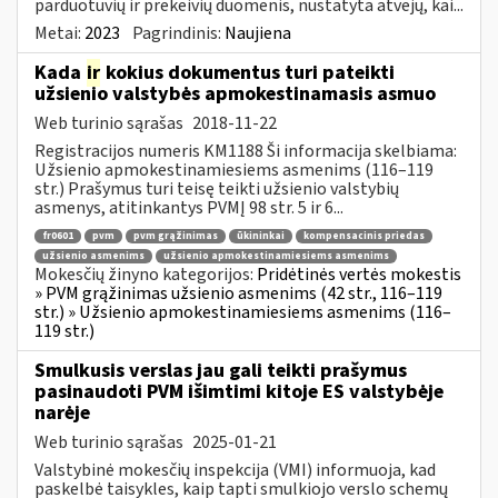
parduotuvių ir prekeivių duomenis, nustatyta atvejų, kai...
Metai:
2023
Pagrindinis:
Naujiena
Kada
ir
kokius dokumentus turi pateikti
užsienio valstybės apmokestinamasis asmuo
Web turinio sąrašas
2018-11-22
Registracijos numeris KM1188 Ši informacija skelbiama:
Užsienio apmokestinamiesiems asmenims (116–119
str.) Prašymus turi teisę teikti užsienio valstybių
asmenys, atitinkantys PVMĮ 98 str. 5 ir 6...
fr0601
pvm
pvm grąžinimas
ūkininkai
kompensacinis priedas
užsienio asmenims
užsienio apmokestinamiesiems asmenims
Mokesčių žinyno kategorijos:
Pridėtinės vertės mokestis
» PVM grąžinimas užsienio asmenims (42 str., 116–119
str.) » Užsienio apmokestinamiesiems asmenims (116–
119 str.)
Smulkusis verslas jau gali teikti prašymus
pasinaudoti PVM išimtimi kitoje ES valstybėje
narėje
Web turinio sąrašas
2025-01-21
Valstybinė mokesčių inspekcija (VMI) informuoja, kad
paskelbė taisykles, kaip tapti smulkiojo verslo schemų