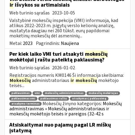
ir
išvykos su artimaisiais
Web turinio sąrašas
2023-10-05
Valstybinė mokesčių inspekcija (VMI) informuoja, kad
atlikus 2022-2023 m. įsigytų verslo kelionių analizę,
nustatyta daugiau nei 260 tūkst. eurų papildomai
mokėtinų mokesčių dėl asmeninių...
Metai:
2023
Pagrindinis:
Naujiena
Per kiek laiko VMI turi atsakyti
mokesčių
mokėtojui į raštu pateiktą paklausimą?
Web turinio sąrašas
2026-01-02
Registracijos numeris KM0146 Ši informacija skelbiama:
Mokesčių
administratoriaus
ir
mokesčių
mokėtojo
teisės...
paklausimas
vmi
mokesčių administravimas
mokesčių mokėtojas
paklausimas vmi
paklausimas raštu
atsakymas į paklausimą
Mokesčių žinyno kategorijos:
Mokesčių
atsakymo terminas
administravimas » Mokesčių administratoriaus ir
mokesčių mokėtojo teisės ir pareigos (32-42 s
Atsiskaitymai nuo pajamų pagal LR miškų
įstatymą