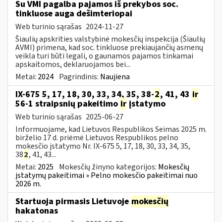
Su VMI pagalba pajamos iš prekybos soc.
tinkluose auga dešimteriopai
Web turinio sąrašas
2024-11-27
Šiaulių apskrities valstybinė mokesčių inspekcija (Šiaulių
AVMI) primena, kad soc. tinkluose prekiaujančių asmenų
veikla turi būti legali, o gaunamos pajamos tinkamai
apskaitomos, deklaruojamos bei...
Metai:
2024
Pagrindinis:
Naujiena
IX-675 5, 17, 18, 30, 33, 34, 35, 38-
2
, 41, 43
ir
56-1 straipsnių pakeitimo
ir
įstatymo
Web turinio sąrašas
2025-06-27
Informuojame, kad Lietuvos Respublikos Seimas 2025 m.
birželio 17 d. priėmė Lietuvos Respublikos pelno
mokesčio įstatymo Nr. IX-675 5, 17, 18, 30, 33, 34, 35,
38
2
, 41, 43...
Metai:
2025
Mokesčių žinyno kategorijos:
Mokesčių
įstatymų pakeitimai » Pelno mokesčio pakeitimai nuo
2026 m.
Startuoja pirmasis Lietuvoje
mokesčių
hakatonas