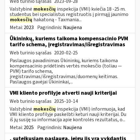
Web turinio sąrašas
2023-09-28
Valstybinė
mokesčių
inspekcija (VMI) kviečia 18 -25 m.
studentus bei specialistus registruotis į pirmąjį jaunimo
mokesčių
hakatoną - Taxmania...
Metai:
2023
Pagrindinis:
Naujiena
Ūkininkų, kuriems taikoma kompensacinio PVM
tarifo schema, įregistravimas/išregistravimas
Web turinio sąrašas
2020-02-25
Paslaugos pavadinimas Ūkininkų, kuriems taikoma
kompensacinio pridėtinės vertės mokesčio (toliau —
PVM) tarifo schema,
įregistravimas/išregistravimas/duomenų keitimas.
Paslaugos gavėjai Ūkininkai,...
VMI kliento profilyje atverti nauji kriterijai
Web turinio sąrašas
2025-10-14
Valstybinė
mokesčių
inspekcija (VMI) informuoja, kad
VMI kliento profilyje paskelbti keturi nauji kriterijai. Du
iš jų susiję su informacija apie kontrolės rezultatus, o...
Metai:
2025
Pagrindinis:
Naujiena
, suteikusiam paslaugą, jeigu jis yra vykdantis