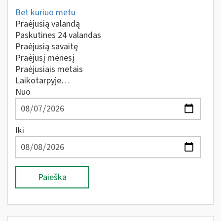
Bet kuriuo metu
Praėjusią valandą
Paskutines 24 valandas
Praėjusią savaitę
Praėjusį mėnesį
Praėjusiais metais
Laikotarpyje…
Nuo
Iki
Paieška