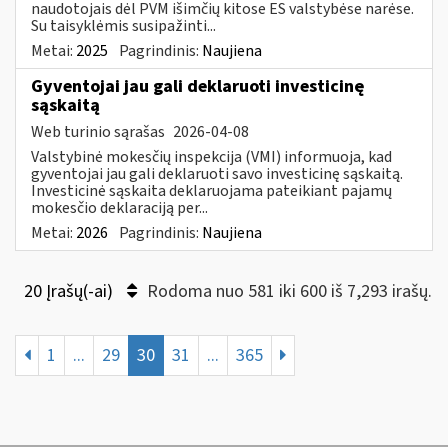
naudotojais dėl PVM išimčių kitose ES valstybėse narėse.
Su taisyklėmis susipažinti...
Metai:
2025
Pagrindinis:
Naujiena
Gyventojai jau gali deklaruoti investicinę
sąskaitą
Web turinio sąrašas
2026-04-08
Valstybinė mokesčių inspekcija (VMI) informuoja, kad
gyventojai jau gali deklaruoti savo investicinę sąskaitą.
Investicinė sąskaita deklaruojama pateikiant pajamų
mokesčio deklaraciją per...
Metai:
2026
Pagrindinis:
Naujiena
20 Įrašų(-ai)
Rodoma nuo 581 iki 600 iš 7,293 irašų.
1
...
29
30
31
...
365