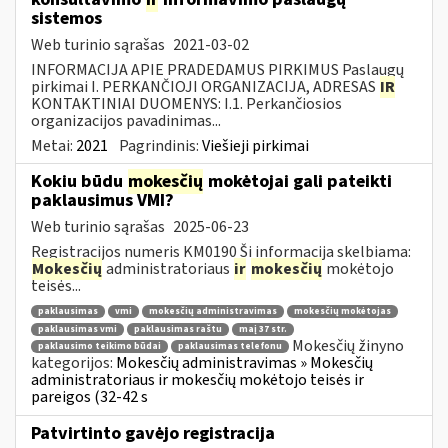
sistemos
Web turinio sąrašas
2021-03-02
INFORMACIJA APIE PRADEDAMUS PIRKIMUS Paslaugų
pirkimai I. PERKANČIOJI ORGANIZACIJA, ADRESAS
IR
KONTAKTINIAI DUOMENYS: I.1. Perkančiosios
organizacijos pavadinimas...
Metai:
2021
Pagrindinis:
Viešieji pirkimai
Kokiu būdu
mokesčių
mokėtojai gali pateikti
paklausimus VMI?
Web turinio sąrašas
2025-06-23
Registracijos numeris KM0190 Ši informacija skelbiama:
Mokesčių
administratoriaus
ir
mokesčių
mokėtojo
teisės...
paklausimas
vmi
mokesčių administravimas
mokesčių mokėtojas
paklausimas vmi
paklausimas raštu
maį 37 str.
Mokesčių žinyno
paklausimo teikimo būdai
paklausimas telefonu
kategorijos:
Mokesčių administravimas » Mokesčių
administratoriaus ir mokesčių mokėtojo teisės ir
pareigos (32-42 s
Patvirtinto gavėjo registracija