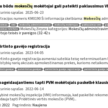
iu būdu
mokesčių
mokėtojai gali pateikti paklausimus V
urinio sąrašas
2025-06-23
tracijos numeris KM0190 Ši informacija skelbiama:
Mokesčių
adm
usimas
vmi
mokesčių administravimas
mokesčių mokėtojas
paklausimas vmi
pa
Mokesčių žinyno kategorijos:
Mokesčių administravim
usimas telefonu
ojo teisės ir pareigos (32-42 s
irtinto gavėjo registracija
urinio sąrašas
2023-04-05
rtinto gavėjo registracija asmeniui suteikia teisę neterminuotam 
lstybių narių akcizais apmokestinamas prekes, kurioms netaikomas
tinti gavėjai
patvirtintas gavėjas
patvirtinto gavėjo registracija
patvirtinto gavėjo r
pageidaujantiems tapti PVM mokėtojais paskelbė klaus
urinio sąrašas
2022-06-14
ybinė mokesčių inspekcija (VMI) informuoja, kad paskelbė rekom
dauja tapti Pridėtinės vertės mokesčio (PVM)...
:
2022
Pagrindinis:
Naujiena