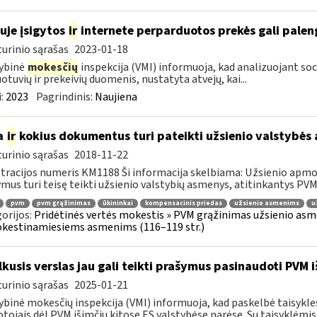
uje įsigytos
ir
internete perparduotos prekės gali palen
urinio sąrašas
2023-01-18
ybinė
mokesčių
inspekcija (VMI) informuoja, kad analizuojant soc
otuvių ir prekeivių duomenis, nustatyta atvejų, kai...
:
2023
Pagrindinis:
Naujiena
a
ir
kokius dokumentus turi pateikti užsienio valstybė
urinio sąrašas
2018-11-22
tracijos numeris KM1188 Ši informacija skelbiama: Užsienio apm
mus turi teisę teikti užsienio valstybių asmenys, atitinkantys PVMĮ 98
pvm
pvm grąžinimas
ūkininkai
kompensacinis priedas
užsienio asmenims
u
orijos:
Pridėtinės vertės mokestis » PVM grąžinimas užsienio asmen
kestinamiesiems asmenims (116–119 str.)
kusis verslas jau gali teikti prašymus pasinaudoti PVM i
urinio sąrašas
2025-01-21
ybinė mokesčių inspekcija (VMI) informuoja, kad paskelbė taisykle
tojais dėl PVM išimčių kitose ES valstybėse narėse. Su taisyklėmis s