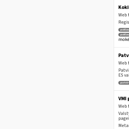
Kok
Web t
Regis
pakla
pakla
mokėt
Patv
Web t
Patvi
ES va
patvir
VMI 
Web t
Valst
pagei
Metai