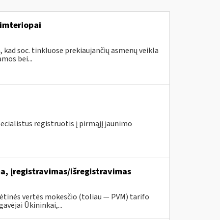
imteriopai
, kad soc. tinkluose prekiaujančių asmenų veikla
mos bei...
ecialistus registruotis į pirmąjį jaunimo
, įregistravimas/išregistravimas
tinės vertės mokesčio (toliau — PVM) tarifo
vėjai Ūkininkai,...