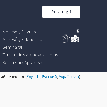
Prisijungti
Mokesčių žinynas
Mokesčių kalendorius
Seminarai
Tarptautinis apmokestinimas
Kontaktai / Apklausa
ний переклад (
English
,
Русский
,
Українська
)