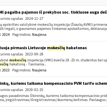
MI pagalba pajamos iš prekybos soc. tinkluose auga deš
urinio sąrašas
2024-11-27
ių apskrities valstybinė mokesčių inspekcija (Šiaulių AVMI) primena
būti legali, o gaunamos pajamos tinkamai apskaitomos, deklaruoja
:
2024
Pagrindinis:
Naujiena
tuoja pirmasis Lietuvoje
mokesčių
hakatonas
urinio sąrašas
2023-09-28
ybinė
mokesčių
inspekcija (VMI) kviečia 18 -25 m. studentus bei sp
sčių
hakatoną - Taxmania...
:
2023
Pagrindinis:
Naujiena
inkų, kuriems taikoma kompensacinio PVM tarifo schema
urinio sąrašas
2020-02-25
ugos pavadinimas Ūkininkų, kuriems taikoma kompensacinio pridė
a, įregistravimas/išregistravimas/duomenų keitimas. Paslaugos ga