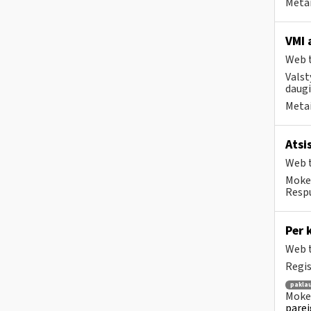
Metai
VMI 
Web t
Valst
daugi
Metai
Atsi
Web t
Mokes
Respu
Per 
Web t
Regis
pakla
Mokes
parei