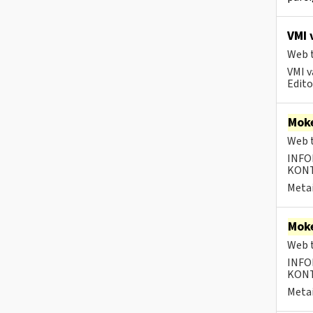
VMI 
Web t
VMI v
Editos
Moke
Web t
INFO
KONTA
Metai
Moke
Web t
INFO
KONTA
Metai