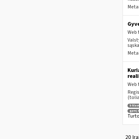
Metai
Gyve
Web t
Valst
sąska
Metai
Kuri
real
Web t
Regis
(toli
b klas
gpmį 3
Turto
20 Įra