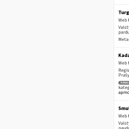
Turg
Web t
Valst
pardu
Metai
Kad
Web t
Regis
Prašy
fr0601
kateg
apmo
Smul
Web t
Valst
naudo