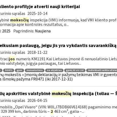
liento profilyje atverti nauji kriterijai
urinio sąrašas
2025-10-14
ybinė
mokesčių
inspekcija (VMI) informuoja, kad VMI kliento profilyj
formacija apie kontrolės rezultatus, o...
:
2025
Pagrindinis:
Naujiena
teikusiam paslaugą, jeigu jis yra vykdantis savarankišką
urinio sąrašas
2018-11-22
traci
jos
numeris KM1191 Kai Lietuvos įmonė iš nenuolatinio Lietuv
nio valstybėje, įsigyja paslaugas, tai Lietuvos...
ė
fr0471
gpm
nenuolatinis
ne objektas
gpmį 33 str 2 d
individuali veikla užsie
ų mokestis » Įmonių deklaracijų ir pažymų teikimas VMI ir gyvent
s išmokų pažyma FR0471 (iki 2017-12-31)
lių apskrities valstybinė
mokesčių
inspekcija (toliau — Š
urinio sąrašas
2026-04-15
obilis „Opel Vivaro“ (VIN: W0LJ7BDB66V614168) pagaminimo metai – 
– 329 399 km., darbinis tūris –
2
463 cm³, galia –...