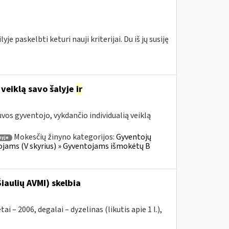
e paskelbti keturi nauji kriterijai. Du iš jų susiję
 veiklą savo šalyje
ir
os gyventojo, vykdančio individualią veiklą
Mokesčių žinyno kategorijos:
Gyventojų
nyje
ojams (V skyrius) » Gyventojams išmokėtų B
iaulių AVMI) skelbia
2006, degalai – dyzelinas (likutis apie 1 l.),