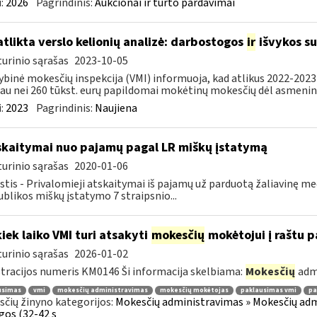
:
2026
Pagrindinis:
Aukcionai ir turto pardavimai
atlikta verslo kelionių analizė: darbostogos
ir
išvykos su
urinio sąrašas
2023-10-05
ybinė mokesčių inspekcija (VMI) informuoja, kad atlikus 2022-2023 
au nei 260 tūkst. eurų papildomai mokėtinų mokesčių dėl asmeninių
:
2023
Pagrindinis:
Naujiena
skaitymai nuo pajamų pagal LR miškų įstatymą
urinio sąrašas
2020-01-06
tis - Privalomieji atskaitymai iš pajamų už parduotą žaliavinę m
blikos miškų įstatymo 7 straipsnio...
kiek laiko VMI turi atsakyti
mokesčių
mokėtojui į raštu 
urinio sąrašas
2026-01-02
tracijos numeris KM0146 Ši informacija skelbiama:
Mokesčių
adm
usimas
vmi
mokesčių administravimas
mokesčių mokėtojas
paklausimas vmi
pa
čių žinyno kategorijos:
Mokesčių administravimas » Mokesčių admi
gos (32-42 s