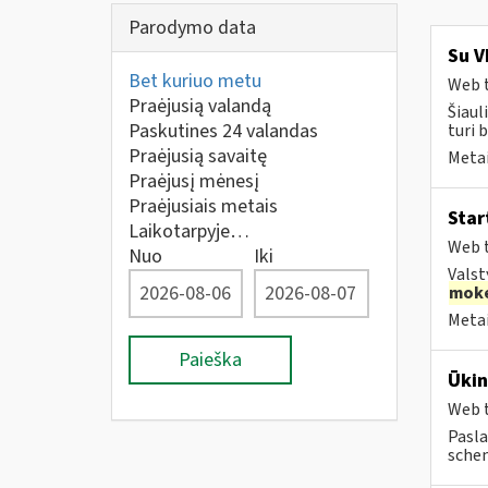
Parodymo data
Su V
Bet kuriuo metu
Web t
Praėjusią valandą
Šiaul
Paskutines 24 valandas
turi 
Praėjusią savaitę
Metai
Praėjusį mėnesį
Praėjusiais metais
Star
Laikotarpyje…
Web t
Nuo
Iki
Valst
moke
Metai
Paieška
Ūkin
Web t
Pasla
schem