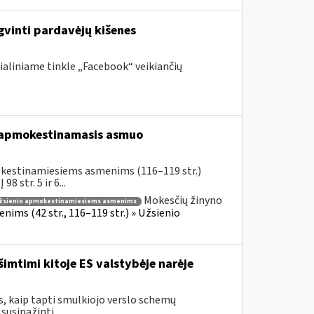
gvinti pardavėjų kišenes
ialiniame tinkle „Facebook“ veikiančių
s apmokestinamasis asmuo
okestinamiesiems asmenims (116–119 str.)
 str. 5 ir 6...
Mokesčių žinyno
žsienio apmokestinamiesiems asmenims
ims (42 str., 116–119 str.) » Užsienio
šimtimi kitoje ES valstybėje narėje
s, kaip tapti smulkiojo verslo schemų
usipažinti...