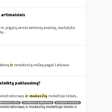
 artimaisiais
m. įsigytų verslo kelionių analizę, nustatyta
...
edieną
ir
nenukirstą mišką pagal Lietuvos
pateiktą paklausimą?
inistratoriaus
ir
mokesčių
mokėtojo teisės...
klausimas raštu
atsakymas į paklausimą
atsakymo terminas
nistratoriaus ir mokesčių mokėtojo teisės ir