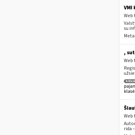
VMI k
Web t
Valst
su in
Metai
, su
Web t
Regis
užsie
b klas
pajam
klasė
Šiau
Web t
Autom
rida 