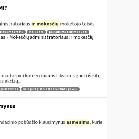
MI?
inistratoriaus
ir
mokesčių
mokėtojo teisės...
klausimas raštu
maį 37 str.
paklausimo teikimo būdai
as » Mokesčių administratoriaus ir mokesčių
laikotarpiui komerciniams tikslams gauti iš kitų
 akcizų...
egistravimas
kaip įsiregistruoti patvirtintu gavėju
imynus
endacinio pobūdžio klausimynus
asmenims
, kurie