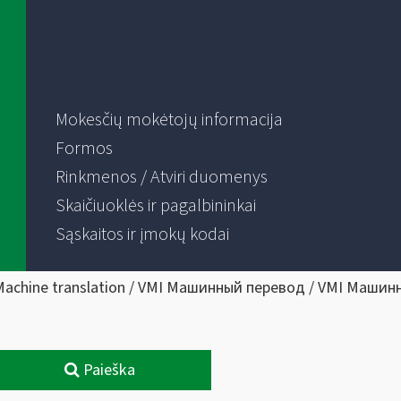
Mokesčių mokėtojų informacija
Formos
Rinkmenos / Atviri duomenys
Skaičiuoklės ir pagalbininkai
Sąskaitos ir įmokų kodai
Machine translation / VMI Машинный перевод / VMI Машин
Paieška