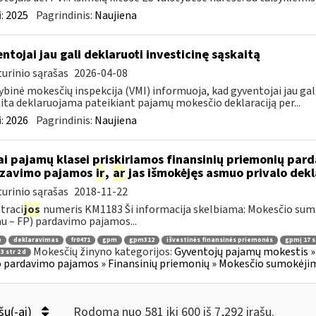
:
2025
Pagrindinis:
Naujiena
ntojai jau gali deklaruoti investicinę sąskaitą
urinio sąrašas
2026-04-08
ybinė mokesčių inspekcija (VMI) informuoja, kad gyventojai jau gali
ita deklaruojama pateikiant pajamų mokesčio deklaraciją per...
:
2026
Pagrindinis:
Naujiena
ai pajamų klasei priskiriamos finansinių priemonių pa
izavimo pajamos
ir
,
ar
jas išmokėjęs asmuo privalo dekl
urinio sąrašas
2018-11-22
traci
jos
numeris KM1183 Ši informacija skelbiama: Mokesčio su
au – FP) pardavimo pajamos...
ė
deklaravimas
fr0471
gpm
gpm312
išvestinės finansinės priemonės
gpmį 17 st
Mokesčių žinyno kategorijos:
Gyventojų pajamų mokestis » 
3 str 2 d
 pardavimo pajamos » Finansinių priemonių » Mokesčio sumokėjim
šų(-ai)
Rodoma nuo 581 iki 600 iš 7,292 irašų.