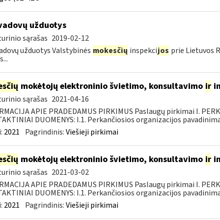
vadovų užduotys
urinio sąrašas
2019-02-12
adovų užduotys Valstybinės
mokesčių
inspekci
jos
prie Lietuvos 
...
sčių
mokėtojų elektroninio švietimo, konsultavimo
ir
i
urinio sąrašas
2021-04-16
RMACIJA APIE PRADEDAMUS PIRKIMUS Paslaugų pirkimai I. PER
KTINIAI DUOMENYS: I.1. Perkančiosios organizacijos pavadinimas
:
2021
Pagrindinis:
Viešieji pirkimai
sčių
mokėtojų elektroninio švietimo, konsultavimo
ir
i
urinio sąrašas
2021-03-02
RMACIJA APIE PRADEDAMUS PIRKIMUS Paslaugų pirkimai I. PER
KTINIAI DUOMENYS: I.1. Perkančiosios organizacijos pavadinimas
:
2021
Pagrindinis:
Viešieji pirkimai