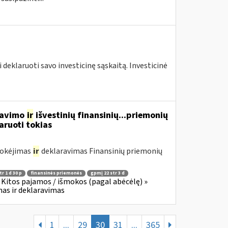
 deklaruoti savo investicinę sąskaitą. Investicinė
rdavimo
ir
išvestinių finansinių...priemonių
aruoti tokias
mokėjimas
ir
deklaravimas Finansinių priemonių
r 1 d 30 p
finansinės priemonės
gpmį 22 str 3 d
Kitos pajamos / išmokos (pagal abėcėlę) »
as ir deklaravimas
1
...
29
30
31
...
365