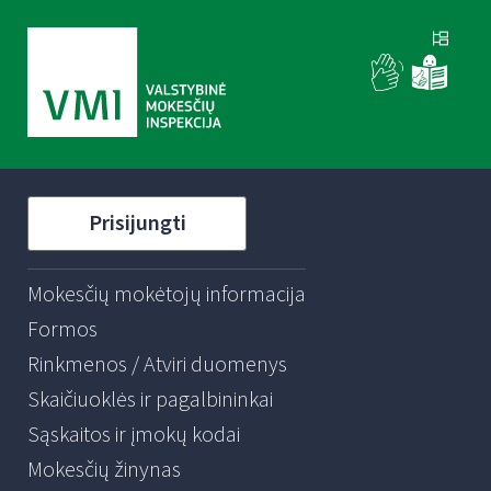
Prisijungti
Mokesčių mokėtojų informacija
Formos
Rinkmenos / Atviri duomenys
Skaičiuoklės ir pagalbininkai
Sąskaitos ir įmokų kodai
Mokesčių žinynas