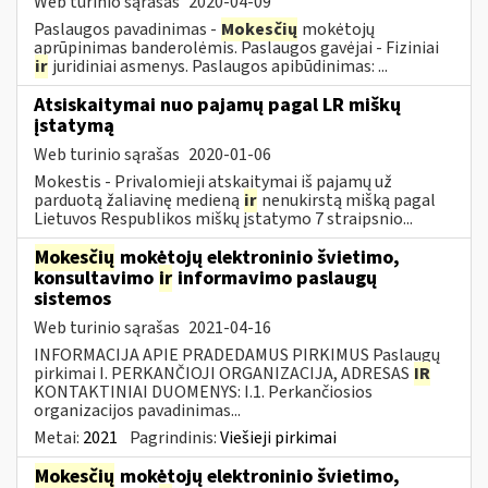
Web turinio sąrašas
2020-04-09
Paslaugos pavadinimas -
Mokesčių
mokėtojų
aprūpinimas banderolėmis. Paslaugos gavėjai - Fiziniai
ir
juridiniai asmenys. Paslaugos apibūdinimas: ...
Atsiskaitymai nuo pajamų pagal LR miškų
įstatymą
Web turinio sąrašas
2020-01-06
Mokestis - Privalomieji atskaitymai iš pajamų už
parduotą žaliavinę medieną
ir
nenukirstą mišką pagal
Lietuvos Respublikos miškų įstatymo 7 straipsnio...
Mokesčių
mokėtojų elektroninio švietimo,
konsultavimo
ir
informavimo paslaugų
sistemos
Web turinio sąrašas
2021-04-16
INFORMACIJA APIE PRADEDAMUS PIRKIMUS Paslaugų
pirkimai I. PERKANČIOJI ORGANIZACIJA, ADRESAS
IR
KONTAKTINIAI DUOMENYS: I.1. Perkančiosios
organizacijos pavadinimas...
Metai:
2021
Pagrindinis:
Viešieji pirkimai
Mokesčių
mokėtojų elektroninio švietimo,