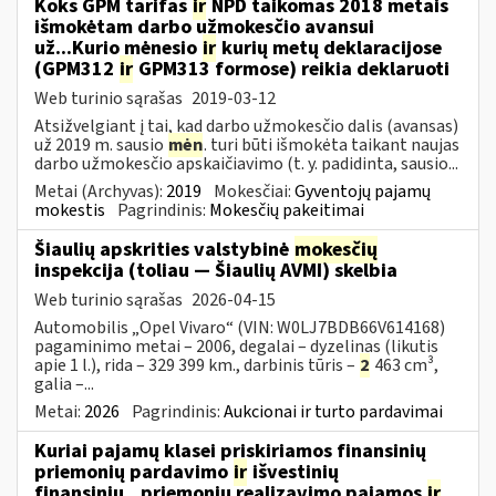
Koks GPM tarifas
ir
NPD taikomas 2018 metais
išmokėtam darbo užmokesčio avansui
už...Kurio mėnesio
ir
kurių metų deklaracijose
(GPM312
ir
GPM313 formose) reikia deklaruoti
Web turinio sąrašas
2019-03-12
Atsižvelgiant į tai, kad darbo užmokesčio dalis (avansas)
už 2019 m. sausio
mėn
. turi būti išmokėta taikant naujas
darbo užmokesčio apskaičiavimo (t. y. padidinta, sausio...
Metai (Archyvas):
2019
Mokesčiai:
Gyventojų pajamų
mokestis
Pagrindinis:
Mokesčių pakeitimai
Šiaulių apskrities valstybinė
mokesčių
inspekcija (toliau — Šiaulių AVMI) skelbia
Web turinio sąrašas
2026-04-15
Automobilis „Opel Vivaro“ (VIN: W0LJ7BDB66V614168)
pagaminimo metai – 2006, degalai – dyzelinas (likutis
apie 1 l.), rida – 329 399 km., darbinis tūris –
2
463 cm³,
galia –...
Metai:
2026
Pagrindinis:
Aukcionai ir turto pardavimai
Kuriai pajamų klasei priskiriamos finansinių
priemonių pardavimo
ir
išvestinių
finansinių...priemonių realizavimo pajamos
ir
,