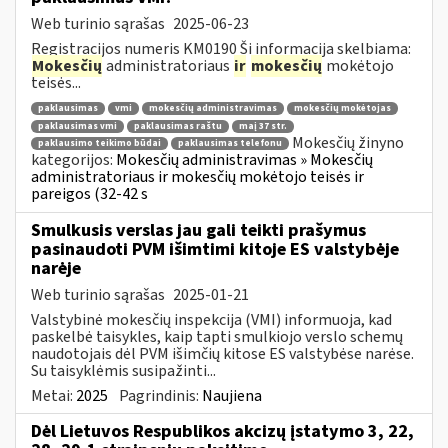
Web turinio sąrašas
2025-06-23
Registracijos numeris KM0190 Ši informacija skelbiama:
Mokesčių
administratoriaus
ir
mokesčių
mokėtojo
teisės...
paklausimas
vmi
mokesčių administravimas
mokesčių mokėtojas
paklausimas vmi
paklausimas raštu
maį 37 str.
Mokesčių žinyno
paklausimo teikimo būdai
paklausimas telefonu
kategorijos:
Mokesčių administravimas » Mokesčių
administratoriaus ir mokesčių mokėtojo teisės ir
pareigos (32-42 s
Smulkusis verslas jau gali teikti prašymus
pasinaudoti PVM išimtimi kitoje ES valstybėje
narėje
Web turinio sąrašas
2025-01-21
Valstybinė mokesčių inspekcija (VMI) informuoja, kad
paskelbė taisykles, kaip tapti smulkiojo verslo schemų
naudotojais dėl PVM išimčių kitose ES valstybėse narėse.
Su taisyklėmis susipažinti...
Metai:
2025
Pagrindinis:
Naujiena
Dėl Lietuvos Respublikos akcizų įstatymo 3, 22,