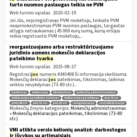
turto nuomos paslaugas teikia ne PVM
Web turinio sąrašas
2020-02-19
Jei Jūs, neįsiregistravęs PVM mokėtoju, teikiate PVM
neapmokestinamas PVM nuomos paslaugas, tai gautas
atlygis netraukiamas į 45 000 eurų sumą, kurią viršijus
reikia registruotis PVM mokėtoju,...
reorganizuojamo arba restruktūrizuojamo
juridinio asmens mokesčio deklaracijos
pateikimo
tvarka
Web turinio sąrašas
2025-08-27
Registraci
jos
numeris KM0408 Ši informacija skelbiama:
Mokesčių deklaraci
jos
pateikimas, tikslinimas, laikinas
veiklos nevykdymas (73-80 str.)...
bankrotas
deklaracija
likvidavimas
mokesčių administravimas
deklaracijos pateikimo terminas
deklaracijos pateikimas
maį 78 str.
pvmį 88 str.
pmį 51 str.
pmį 53 str.
reorganizacija
restruktūrizacija
Mokesčių žinyno kategorijos:
Mokesčių administravimas
» Mokesčių deklaracijos pateikimas, tikslinimas (73-80
str.)
VMI atlikta verslo kelionių analizė: darbostogos
ir
išvykos su artimaisiais