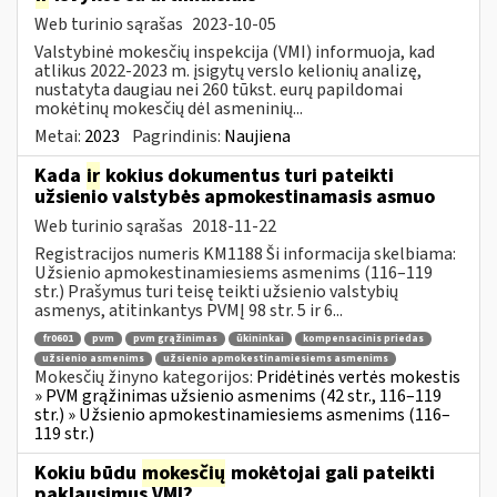
Web turinio sąrašas
2023-10-05
Valstybinė mokesčių inspekcija (VMI) informuoja, kad
atlikus 2022-2023 m. įsigytų verslo kelionių analizę,
nustatyta daugiau nei 260 tūkst. eurų papildomai
mokėtinų mokesčių dėl asmeninių...
Metai:
2023
Pagrindinis:
Naujiena
Kada
ir
kokius dokumentus turi pateikti
užsienio valstybės apmokestinamasis asmuo
Web turinio sąrašas
2018-11-22
Registracijos numeris KM1188 Ši informacija skelbiama:
Užsienio apmokestinamiesiems asmenims (116–119
str.) Prašymus turi teisę teikti užsienio valstybių
asmenys, atitinkantys PVMĮ 98 str. 5 ir 6...
fr0601
pvm
pvm grąžinimas
ūkininkai
kompensacinis priedas
užsienio asmenims
užsienio apmokestinamiesiems asmenims
Mokesčių žinyno kategorijos:
Pridėtinės vertės mokestis
» PVM grąžinimas užsienio asmenims (42 str., 116–119
str.) » Užsienio apmokestinamiesiems asmenims (116–
119 str.)
Kokiu būdu
mokesčių
mokėtojai gali pateikti
paklausimus VMI?