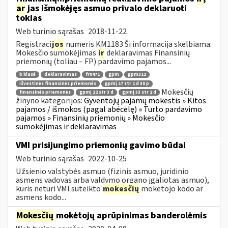
ar
jas išmokėjęs asmuo privalo deklaruoti
tokias
Web turinio sąrašas
2018-11-22
Registraci
jos
numeris KM1183 Ši informacija skelbiama:
Mokesčio sumokėjimas
ir
deklaravimas Finansinių
priemonių (toliau – FP) pardavimo pajamos...
b klasė
deklaravimas
fr0471
gpm
gpm312
išvestinės finansinės priemonės
gpmį 17 str 1 d 30 p
Mokesčių
finansinės priemonės
gpmį 22 str 3 d
gpmį 33 str 2 d
žinyno kategorijos:
Gyventojų pajamų mokestis » Kitos
pajamos / išmokos (pagal abėcėlę) » Turto pardavimo
pajamos » Finansinių priemonių » Mokesčio
sumokėjimas ir deklaravimas
VMI prisijungimo priemonių gavimo būdai
Web turinio sąrašas
2022-10-25
Užsienio valstybės asmuo (fizinis asmuo, juridinio
asmens vadovas arba valdymo organo įgaliotas asmuo),
kuris neturi VMI suteikto
mokesčių
mokėtojo kodo ar
asmens kodo...
Mokesčių
mokėtojų aprūpinimas banderolėmis