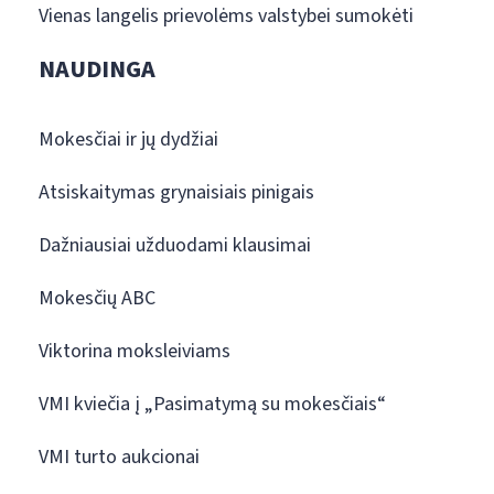
Vienas langelis prievolėms valstybei sumokėti
NAUDINGA
Mokesčiai ir jų dydžiai
Atsiskaitymas grynaisiais pinigais
Dažniausiai užduodami klausimai
Mokesčių ABC
Viktorina moksleiviams
VMI kviečia į „Pasimatymą su mokesčiais“
VMI turto aukcionai