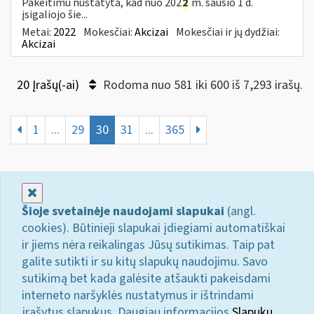
Pakeitimu nustatyta, kad nuo 202
2
m. sausio 1 d.
įsigaliojo šie...
Metai:
2022
Mokesčiai:
Akcizai
Mokesčiai ir jų dydžiai:
Akcizai
20 Įrašų(-ai)
Rodoma nuo 581 iki 600 iš 7,293 irašų.
1
...
29
30
31
...
365
Uždaryti
Šioje svetainėje naudojami slapukai
(angl.
cookies). Būtinieji slapukai įdiegiami automatiškai
ir jiems nėra reikalingas Jūsų sutikimas. Taip pat
galite sutikti ir su kitų slapukų naudojimu. Savo
sutikimą bet kada galėsite atšaukti pakeisdami
interneto naršyklės nustatymus ir ištrindami
įrašytus slapukus. Daugiau informacijos
Slapukų