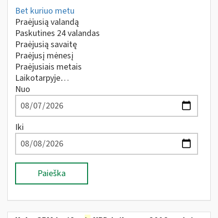
Bet kuriuo metu
Praėjusią valandą
Paskutines 24 valandas
Praėjusią savaitę
Praėjusį mėnesį
Praėjusiais metais
Laikotarpyje…
Nuo
Iki
Paieška