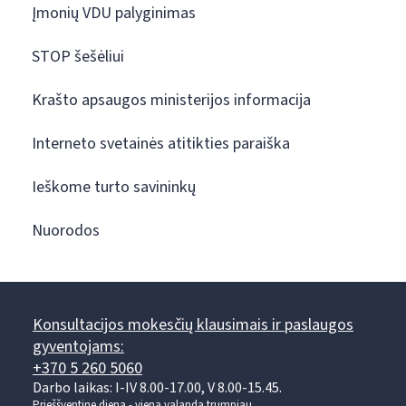
Įmonių VDU palyginimas
STOP šešėliui
Krašto apsaugos ministerijos informacija
Interneto svetainės atitikties paraiška
Ieškome turto savininkų
Nuorodos
Konsultacijos mokesčių klausimais ir paslaugos
gyventojams:
+370 5 260 5060
Darbo laikas: I-IV 8.00-17.00, V 8.00-15.45.
Prieššventinę dieną - viena valanda trumpiau.