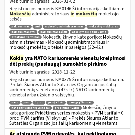
Web turinio sąrašas
2026-01-02
Registracijos numeris KM0146 Ši informacija skelbiama:
Mokesčių
administratoriaus
ir
mokesčių
mokėtojo
teisės...
paklausimas
vmi
mokesčių administravimas
mokesčių mokėtojas
paklausimas vmi
paklausimas raštu
atsakymas į paklausimą
Mokesčių žinyno kategorijos:
Mokesčių
atsakymo terminas
administravimas » Mokesčių administratoriaus ir
mokesčių mokėtojo teisės ir pareigos (32-42 s
Kokia
yra NATO kariuomenės vienetų kreipimosi
dėl prekių (paslaugų) sumokėto pirkimo
Web turinio sąrašas
2018-11-22
Registracijos numeris KM0375 Ši informacija skelbiama:
Prekės Šiaurės Atlanto Sutarties Organizacijos šalių
kariuomenių vienetams (47 str.) NATO kariuomenių
vienetai arba užsienio valstybių...
nato
pvm
0 proc
pvmį 47 str
pvm grąžinimas
Mokesčių žinyno
nato kariuomenių vienetai
grąžinimo tvarka
kategorijos:
Pridėtinės vertės mokestis » PVM tarifai » 0
proc. PVM tarifas (VI skyrius) » Prekės Šiaurės Atlanto
Sutarties Organizacijos šalių kariuomenių vienetams
Ar
atsiranda PVM prievolės, kai nekilnojamo