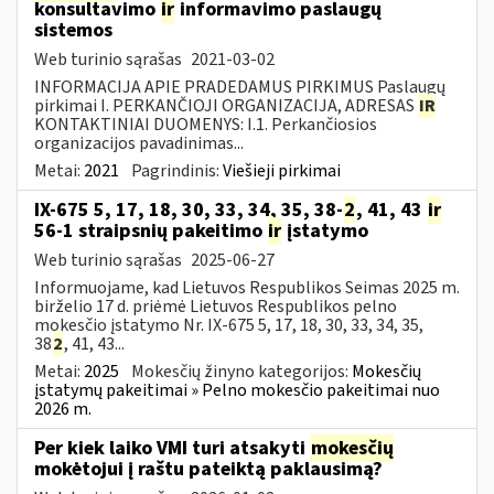
konsultavimo
ir
informavimo paslaugų
sistemos
Web turinio sąrašas
2021-03-02
INFORMACIJA APIE PRADEDAMUS PIRKIMUS Paslaugų
pirkimai I. PERKANČIOJI ORGANIZACIJA, ADRESAS
IR
KONTAKTINIAI DUOMENYS: I.1. Perkančiosios
organizacijos pavadinimas...
Metai:
2021
Pagrindinis:
Viešieji pirkimai
IX-675 5, 17, 18, 30, 33, 34, 35, 38-
2
, 41, 43
ir
56-1 straipsnių pakeitimo
ir
įstatymo
Web turinio sąrašas
2025-06-27
Informuojame, kad Lietuvos Respublikos Seimas 2025 m.
birželio 17 d. priėmė Lietuvos Respublikos pelno
mokesčio įstatymo Nr. IX-675 5, 17, 18, 30, 33, 34, 35,
38
2
, 41, 43...
Metai:
2025
Mokesčių žinyno kategorijos:
Mokesčių
įstatymų pakeitimai » Pelno mokesčio pakeitimai nuo
2026 m.
Per kiek laiko VMI turi atsakyti
mokesčių
mokėtojui į raštu pateiktą paklausimą?