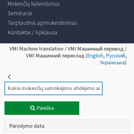
Mokesčių kalendorius
Seminarai
Tarptautinis apmokestinimas
Kontaktai / Apklausa
VMI Machine translation / VMI Машинный перевод /
VMI Машинний переклад (
English
,
Русский
,
Українська
)
Paieška
Parodymo data