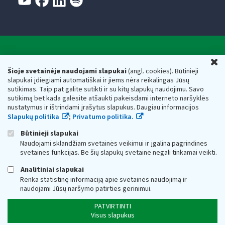
Valstybinė mokesčių inspekcija prie Lietuvos
U
Respublikos finansų ministerijos
Šioje svetainėje naudojami slapukai
(angl. cookies). Būtinieji
slapukai įdiegiami automatiškai ir jiems nėra reikalingas Jūsų
Biudžetinė įstaiga. Juridinio asmens kodas — 188659752,
sutikimas. Taip pat galite sutikti ir su kitų slapukų naudojimu. Savo
adresas: Vasario 16-osios g. 14, 01107 Vilnius, Lietuva, el.paštas:
sutikimą bet kada galėsite atšaukti pakeisdami interneto naršyklės
vmi@vmi.lt
, E. pristatymo dėžutės adresas 188659752
nustatymus ir ištrindami įrašytus slapukus. Daugiau informacijos
Duomenys apie Valstybinę mokesčių inspekciją prie Lietuvos
Slapukų politika
;
Privatumo politika.
Respublikos finansų ministerijos kaupiami ir saugomi Juridinių
asmenų registre
Būtinieji slapukai
Naudojami sklandžiam svetainės veikimui ir įgalina pagrindines
svetainės funkcijas. Be šių slapukų svetainė negali tinkamai veikti.
Analitiniai slapukai
Renka statistinę informaciją apie svetainės naudojimą ir
naudojami Jūsų naršymo patirties gerinimui.
PATVIRTINTI
Visus slapukus