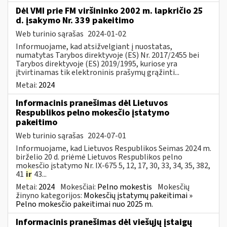
Dėl VMI prie FM viršininko 2002 m. lapkričio 25
d. įsakymo Nr. 339 pakeitimo
Web turinio sąrašas
2024-01-02
Informuojame, kad atsižvelgiant į nuostatas,
numatytas Tarybos direktyvoje (ES) Nr. 2017/2455 bei
Tarybos direktyvoje (ES) 2019/1995, kuriose yra
įtvirtinamas tik elektroninis prašymų grąžinti...
Metai:
2024
Informacinis pranešimas dėl Lietuvos
Respublikos pelno mokesčio įstatymo
pakeitimo
Web turinio sąrašas
2024-07-01
Informuojame, kad Lietuvos Respublikos Seimas 2024 m.
birželio 20 d. priėmė Lietuvos Respublikos pelno
mokesčio įstatymo Nr. IX-675 5, 12, 17, 30, 33, 34, 35, 382,
41
ir
43...
Metai:
2024
Mokesčiai:
Pelno mokestis
Mokesčių
žinyno kategorijos:
Mokesčių įstatymų pakeitimai »
Pelno mokesčio pakeitimai nuo 2025 m.
Informacinis pranešimas dėl viešųjų įstaigų