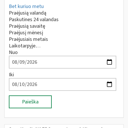
Bet kuriuo metu
Praėjusią valandą
Paskutines 24 valandas
Praėjusią savaitę
Praėjusį mėnesį
Praėjusiais metais
Laikotarpyje…
Nuo
Iki
Paieška