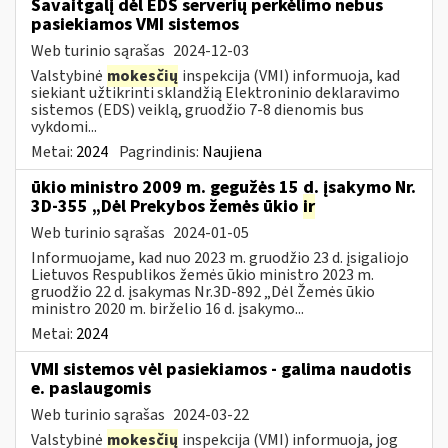
Savaitgalį dėl EDS serverių perkėlimo nebus
pasiekiamos VMI sistemos
Web turinio sąrašas
2024-12-03
Valstybinė
mokesčių
inspekcija (VMI) informuoja, kad
siekiant užtikrinti sklandžią Elektroninio deklaravimo
sistemos (EDS) veiklą, gruodžio 7-8 dienomis bus
vykdomi...
Metai:
2024
Pagrindinis:
Naujiena
ūkio ministro 2009 m. gegužės 15 d. įsakymo Nr.
3D-355 „Dėl Prekybos žemės ūkio
ir
Web turinio sąrašas
2024-01-05
Informuojame, kad nuo 2023 m. gruodžio 23 d. įsigaliojo
Lietuvos Respublikos žemės ūkio ministro 2023 m.
gruodžio 22 d. įsakymas Nr.3D-892 „Dėl Žemės ūkio
ministro 2020 m. birželio 16 d. įsakymo...
Metai:
2024
VMI sistemos vėl pasiekiamos - galima naudotis
e. paslaugomis
Web turinio sąrašas
2024-03-22
Valstybinė
mokesčių
inspekcija (VMI) informuoja, jog