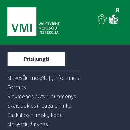
Prisijungti
Mokesčių mokėtojų informacija
Formos
Rinkmenos / Atviri duomenys
Skaičiuoklės ir pagalbininkai
Sąskaitos ir įmokų kodai
Mokesčių žinynas