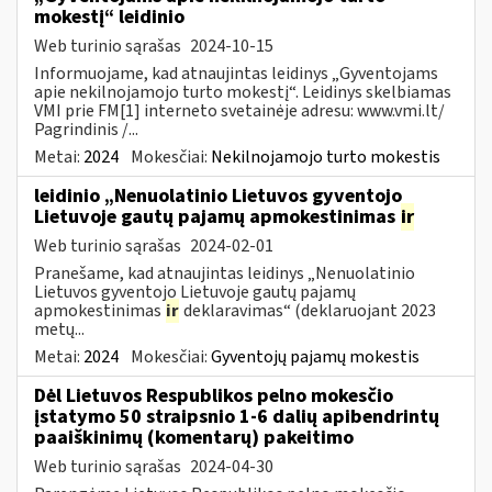
mokestį“ leidinio
Web turinio sąrašas
2024-10-15
Informuojame, kad atnaujintas leidinys „Gyventojams
apie nekilnojamojo turto mokestį“. Leidinys skelbiamas
VMI prie FM[1] interneto svetainėje adresu: www.vmi.lt/
Pagrindinis /...
Metai:
2024
Mokesčiai:
Nekilnojamojo turto mokestis
leidinio „Nenuolatinio Lietuvos gyventojo
Lietuvoje gautų pajamų apmokestinimas
ir
Web turinio sąrašas
2024-02-01
Pranešame, kad atnaujintas leidinys „Nenuolatinio
Lietuvos gyventojo Lietuvoje gautų pajamų
apmokestinimas
ir
deklaravimas“ (deklaruojant 2023
metų...
Metai:
2024
Mokesčiai:
Gyventojų pajamų mokestis
Dėl Lietuvos Respublikos pelno mokesčio
įstatymo 50 straipsnio 1-6 dalių apibendrintų
paaiškinimų (komentarų) pakeitimo
Web turinio sąrašas
2024-04-30