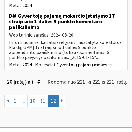
Metai:
2024
Dėl Gyventojų pajamų mokesčio įstatymo 17
straipsnio 1 dalies 9 punkto komentaro
patikslinimo
Web turinio sąrašas
2024-08-20
Informuojame, kad atsižvelgiant į nustatytą korektūros
klaidą, GPMĮ 17 straipsnio 1 dalies 9 punkto
apibendrinto paaiškinimo (toliau - komentaras) 6
punkto pavyzdys patikslintas: „2015-01-15“...
Metai:
2024
Mokesčiai:
Gyventojų pajamų mokestis
20 Įrašų(-ai)
Rodoma nuo 221 iki 221 iš 221 irašų.
1
...
10
11
12