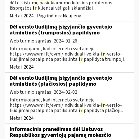
dėl e. sistemų pasiekiamumo kilusios problemos
išspręstos
ir
klientai vėl gali sklandžiai...
Metai:
2024
Pagrindinis:
Naujiena
Dėl verslo liudijimą įsigyjančio gyventojo
atmintinės (trumposios) papildymo
Web turinio sąrašas
2024-01-26
Informuojame, kad interneto svetainėje
https://www.vmi.lt/evmi/individuali-veikla-
ir
-verslo-
liudijimai patalpinta patikslinta
ir
papildyta trumpoji...
Metai:
2024
Dėl verslo liudijimą įsigyjančio gyventojo
atmintinės (plačiosios) papildymo
Web turinio sąrašas
2024-02-02
Informuojame, kad interneto svetainėje
https://www.vmi.lt/evmi/individuali-veikla-
ir
-verslo-
liudijimai patalpinta patikslinta
ir
papildyta plačioji...
Metai:
2024
Informacinis pranešimas dėl Lietuvos
Respublikos gyventojų pajamų mokesčio