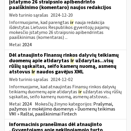
įstatymo 26 straipsnio apibendrinto
paaiškinimo (komentaro) naujos redakcijos
Web turinio sąrašas
2024-12-20
Informuojame, kad parengtas
ir
nauja redakcija
išdėstytas Lietuvos Respublikos gyventojų pajamų
mokesčio įstatymo 26 straipsnio apibendrintas
paaiškinimas (komentaras) ...
Metai:
2024
Dėl atnaujinto Finansų rinkos dalyvių teikiamų
duomenų apie atidarytas
ir
uždarytas...visų
rūšių sąskaitas, seifo kamerų nuomą, asmenų
atstovus
ir
naudos gavėjus XML
Web turinio sąrašas
2024-12-02
Informuojame, kad atnaujintas Finansų rinkos dalyvių
teikiamų duomenų apie atidarytas
ir
uždarytas visų rūšių
sąskaitas, seifo kamerų nuomą, asmenų atstovus...
Metai:
2024
Mokesčių žinyno kategorijos:
Prašymai,
pažymos ir mokėjimo duomenys » Duomenų teikimas
VMI » Raštai, paaiškinimai Fintech
Informacinis pranešimas dėl atnaujinto
„Gyventojams apie nekilnojamojo turto