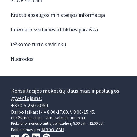
STOP šešėliui
Krašto apsaugos ministerijos informacija
Interneto svetainės atitikties paraiška
Ieškome turto savininkų
Nuorodos
Konsultacijos mokesčių klausimais ir paslaugos
gyventojams:
+370 5 260 5060
Darbo laikas: I-IV 8.00-17.00, V 8.00-15.45.
Prieššventinę dieną - viena valanda trumpiau.
Kiekvieno mėnesio antrą penktadienį 8.00 val. - 12.00 val.
Mano VMI
Paklausimas per