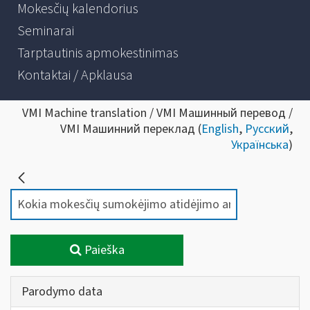
Mokesčių kalendorius
Seminarai
Tarptautinis apmokestinimas
Kontaktai / Apklausa
VMI Machine translation / VMI Машинный перевод /
VMI Машинний переклад (
English
,
Русский
,
Українська
)
Paieška
Parodymo data