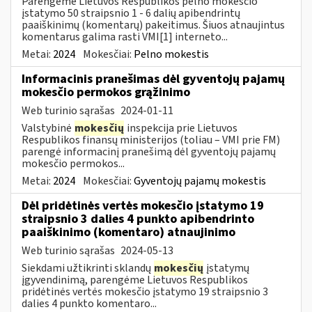
Parengėme Lietuvos Respublikos pelno mokesčio
įstatymo 50 straipsnio 1 - 6 dalių apibendrintų
paaiškinimų (komentarų) pakeitimus. Šiuos atnaujintus
komentarus galima rasti VMI[1] interneto...
Metai:
2024
Mokesčiai:
Pelno mokestis
Informacinis pranešimas dėl gyventojų pajamų
mokesčio permokos grąžinimo
Web turinio sąrašas
2024-01-11
Valstybinė
mokesčių
inspekcija prie Lietuvos
Respublikos finansų ministerijos (toliau – VMI prie FM)
parengė informacinį pranešimą dėl gyventojų pajamų
mokesčio permokos...
Metai:
2024
Mokesčiai:
Gyventojų pajamų mokestis
Dėl pridėtinės vertės mokesčio įstatymo 19
straipsnio 3 dalies 4 punkto apibendrinto
paaiškinimo (komentaro) atnaujinimo
Web turinio sąrašas
2024-05-13
Siekdami užtikrinti sklandų
mokesčių
įstatymų
įgyvendinimą, parengėme Lietuvos Respublikos
pridėtinės vertės mokesčio įstatymo 19 straipsnio 3
dalies 4 punkto komentaro...