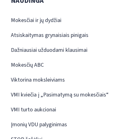
NAUDINGA
Mokesčiai ir jų dydžiai
Atsiskaitymas grynaisiais pinigais
Dažniausiai užduodami klausimai
Mokesčių ABC
Viktorina moksleiviams
VMI kviečia į „Pasimatymą su mokesčiais“
VMI turto aukcionai
Įmonių VDU palyginimas