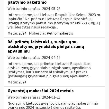
įstatymo pakeitimo
Web turinio sąrašas
2024-05-23
Informuojame, kad Lietuvos Respublikos Seimui 2023 m.
lapkričio 16 d. priėmus Lietuvos Respublikos viešųjų
įstaigų įstatymo pakeitimo įstatymą Nr. XIV-2242, VĮĮ[1]
yra išdėstytas nauja redakcija...
Metai:
2024
Mokesčiai:
Pelno mokestis
Dėl priimtų teisės aktų, susijusių su
atsiskaitymų grynaisiais pinigais sumų
apvalinimu
Web turinio sąrašas
2024-04-15
Informuojame, kad priimtas Lietuvos Respublikos
atsiskaitymų grynaisiais pinigais sumų apvalinimo
įstatymas, kuris nustato atsiskaitymų už prekes
(paslaugas) grynaisiais pinigais sumų apvalinimo...
Metai:
2024
Gyventojų mokesčiai 2024 metais
Web turinio sąrašas
2024-01-23
Nuolatinių Lietuvos gyventojų pajamų apmokestinimo
tvarką nuo 2024 m. sausio 1 dienos rasite čia.