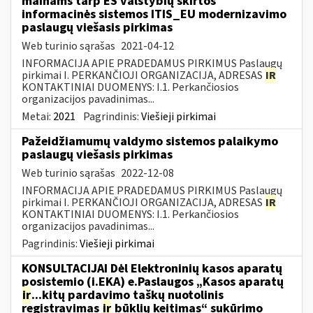
mainams tarp ES valstybių skirtos
informacinės sistemos ITIS_EU modernizavimo
paslaugų viešasis pirkimas
Web turinio sąrašas
2021-04-12
INFORMACIJA APIE PRADEDAMUS PIRKIMUS Paslaugų
pirkimai I. PERKANČIOJI ORGANIZACIJA, ADRESAS
IR
KONTAKTINIAI DUOMENYS: I.1. Perkančiosios
organizacijos pavadinimas...
Metai:
2021
Pagrindinis:
Viešieji pirkimai
Pažeidžiamumų valdymo sistemos palaikymo
paslaugų viešasis pirkimas
Web turinio sąrašas
2022-12-08
INFORMACIJA APIE PRADEDAMUS PIRKIMUS Paslaugų
pirkimai I. PERKANČIOJI ORGANIZACIJA, ADRESAS
IR
KONTAKTINIAI DUOMENYS: I.1. Perkančiosios
organizacijos pavadinimas...
Pagrindinis:
Viešieji pirkimai
KONSULTACIJAI Dėl Elektroninių kasos aparatų
posistemio (i.EKA) e.Paslaugos „Kasos aparatų
ir
...kitų pardavimo taškų nuotolinis
registravimas
ir
būklių keitimas“ sukūrimo