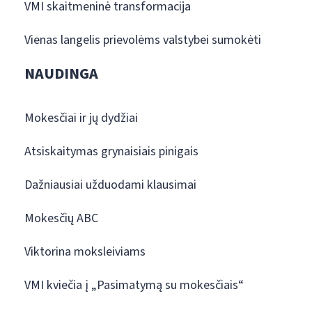
VMI skaitmeninė transformacija
Vienas langelis prievolėms valstybei sumokėti
NAUDINGA
Mokesčiai ir jų dydžiai
Atsiskaitymas grynaisiais pinigais
Dažniausiai užduodami klausimai
Mokesčių ABC
Viktorina moksleiviams
VMI kviečia į „Pasimatymą su mokesčiais“