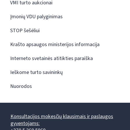
VMI turto aukcionai
Įmonių VDU palyginimas
STOP šešėliui
Krašto apsaugos ministerijos informacija
Interneto svetainės atitikties paraiška
Ieškome turto savininkų
Nuorodos
Konsultacijos mokesčių klausimais ir paslaugos
gyventojams: