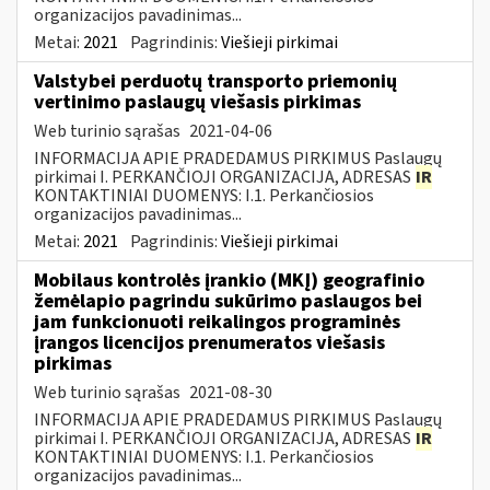
organizacijos pavadinimas...
Metai:
2021
Pagrindinis:
Viešieji pirkimai
Valstybei perduotų transporto priemonių
vertinimo paslaugų viešasis pirkimas
Web turinio sąrašas
2021-04-06
INFORMACIJA APIE PRADEDAMUS PIRKIMUS Paslaugų
pirkimai I. PERKANČIOJI ORGANIZACIJA, ADRESAS
IR
KONTAKTINIAI DUOMENYS: I.1. Perkančiosios
organizacijos pavadinimas...
Metai:
2021
Pagrindinis:
Viešieji pirkimai
Mobilaus kontrolės įrankio (MKĮ) geografinio
žemėlapio pagrindu sukūrimo paslaugos bei
jam funkcionuoti reikalingos programinės
įrangos licencijos prenumeratos viešasis
pirkimas
Web turinio sąrašas
2021-08-30
INFORMACIJA APIE PRADEDAMUS PIRKIMUS Paslaugų
pirkimai I. PERKANČIOJI ORGANIZACIJA, ADRESAS
IR
KONTAKTINIAI DUOMENYS: I.1. Perkančiosios
organizacijos pavadinimas...