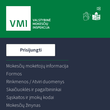
Prisijungti
Mokesčių mokėtojų informacija
Formos
Rinkmenos / Atviri duomenys
Skaičiuoklės ir pagalbininkai
Sąskaitos ir įmokų kodai
Mokesčių žinynas