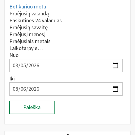
Bet kuriuo metu
Praėjusią valandą
Paskutines 24 valandas
Praėjusią savaitę
Praėjusį mėnesį
Praėjusiais metais
Laikotarpyje…
Nuo
Iki
Paieška