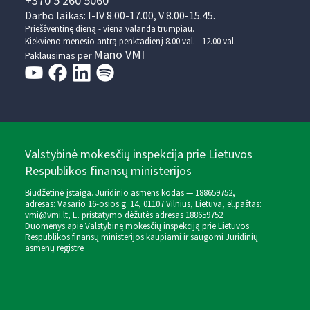
+370 5 260 5060
Darbo laikas: I-IV 8.00-17.00, V 8.00-15.45.
Prieššventinę dieną - viena valanda trumpiau.
Kiekvieno mėnesio antrą penktadienį 8.00 val. - 12.00 val.
Mano VMI
Paklausimas per
Valstybinė mokesčių inspekcija prie Lietuvos
Respublikos finansų ministerijos
Biudžetinė įstaiga. Juridinio asmens kodas — 188659752,
adresas: Vasario 16-osios g. 14, 01107 Vilnius, Lietuva, el.paštas:
vmi@vmi.lt
, E. pristatymo dėžutės adresas 188659752
Duomenys apie Valstybinę mokesčių inspekciją prie Lietuvos
Respublikos finansų ministerijos kaupiami ir saugomi Juridinių
asmenų registre