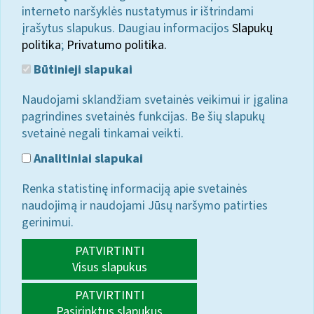
interneto naršyklės nustatymus ir ištrindami
įrašytus slapukus. Daugiau informacijos
Slapukų
politika
;
Privatumo politika.
Būtinieji slapukai
Naudojami sklandžiam svetainės veikimui ir įgalina
pagrindines svetainės funkcijas. Be šių slapukų
svetainė negali tinkamai veikti.
Analitiniai slapukai
Renka statistinę informaciją apie svetainės
naudojimą ir naudojami Jūsų naršymo patirties
gerinimui.
PATVIRTINTI
Visus slapukus
PATVIRTINTI
Pasirinktus slapukus