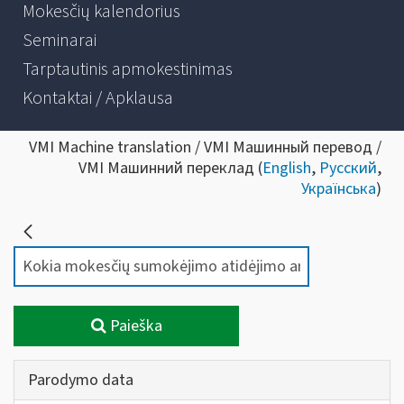
Mokesčių kalendorius
Seminarai
Tarptautinis apmokestinimas
Kontaktai / Apklausa
VMI Machine translation / VMI Машинный перевод /
VMI Машинний переклад (
English
,
Русский
,
Українська
)
Paieška
Parodymo data