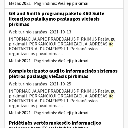
Metai:
2021
Pagrindinis:
Viešieji pirkimai
GB and Smith programų paketo 360 Suite
licencijos palaikymo paslaugos viešasis
pirkimas
Web turinio sąrašas
2021-10-13
INFORMACIJA APIE PRADEDAMUS PIRKIMUS Paslaugų
pirkimai I. PERKANČIOJI ORGANIZACIJA, ADRESAS
IR
KONTAKTINIAI DUOMENYS: I.1. Perkančiosios
organizacijos pavadinimas...
Metai:
2021
Pagrindinis:
Viešieji pirkimai
Kompiuterizuoto audito informacinės sistemos
plėtros paslaugų viešasis pirkimas
Web turinio sąrašas
2021-10-25
INFORMACIJA APIE PRADEDAMUS PIRKIMUS Paslaugų
pirkimai I. PERKANČIOJI ORGANIZACIJA, ADRESAS
IR
KONTAKTINIAI DUOMENYS: I.1. Perkančiosios
organizacijos pavadinimas...
Metai:
2021
Pagrindinis:
Viešieji pirkimai
Pridėtinės vertės mokesčio informacijos