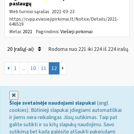
paslaugų
Web turinio sąrašas
2021-03-23
https://cvpp.eviesiejipirkimai.lt/Notice/Details/2021-
646519
Metai:
2021
Pagrindinis:
Viešieji pirkimai
20 Įrašų(-ai)
Rodoma nuo 221 iki 224 iš 224 irašų.
1
...
10
11
12
Uždaryti
Šioje svetainėje naudojami slapukai
(angl.
cookies). Būtinieji slapukai įdiegiami automatiškai
ir jiems nėra reikalingas Jūsų sutikimas. Taip pat
galite sutikti ir su kitų slapukų naudojimu. Savo
sutikimą bet kada galėsite atšaukti pakeisdami