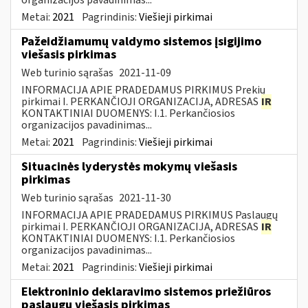
Metai:
2021
Pagrindinis:
Viešieji pirkimai
Pažeidžiamumų valdymo sistemos įsigijimo
viešasis pirkimas
Web turinio sąrašas
2021-11-09
INFORMACIJA APIE PRADEDAMUS PIRKIMUS Prekių
pirkimai I. PERKANČIOJI ORGANIZACIJA, ADRESAS
IR
KONTAKTINIAI DUOMENYS: I.1. Perkančiosios
organizacijos pavadinimas...
Metai:
2021
Pagrindinis:
Viešieji pirkimai
Situacinės lyderystės mokymų viešasis
pirkimas
Web turinio sąrašas
2021-11-30
INFORMACIJA APIE PRADEDAMUS PIRKIMUS Paslaugų
pirkimai I. PERKANČIOJI ORGANIZACIJA, ADRESAS
IR
KONTAKTINIAI DUOMENYS: I.1. Perkančiosios
organizacijos pavadinimas...
Metai:
2021
Pagrindinis:
Viešieji pirkimai
Elektroninio deklaravimo sistemos priežiūros
paslaugų viešasis pirkimas