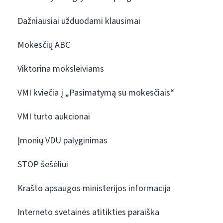
Dažniausiai užduodami klausimai
Mokesčių ABC
Viktorina moksleiviams
VMI kviečia į „Pasimatymą su mokesčiais“
VMI turto aukcionai
Įmonių VDU palyginimas
STOP šešėliui
Krašto apsaugos ministerijos informacija
Interneto svetainės atitikties paraiška