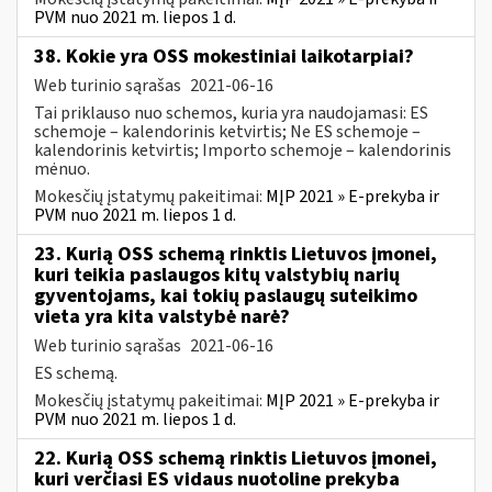
PVM nuo 2021 m. liepos 1 d.
38. Kokie yra OSS mokestiniai laikotarpiai?
Web turinio sąrašas
2021-06-16
Tai priklauso nuo schemos, kuria yra naudojamasi: ES
schemoje – kalendorinis ketvirtis; Ne ES schemoje –
kalendorinis ketvirtis; Importo schemoje – kalendorinis
mėnuo.
Mokesčių įstatymų pakeitimai:
MĮP 2021 » E-prekyba ir
PVM nuo 2021 m. liepos 1 d.
23. Kurią OSS schemą rinktis Lietuvos įmonei,
kuri teikia paslaugos kitų valstybių narių
gyventojams, kai tokių paslaugų suteikimo
vieta yra kita valstybė narė?
Web turinio sąrašas
2021-06-16
ES schemą.
Mokesčių įstatymų pakeitimai:
MĮP 2021 » E-prekyba ir
PVM nuo 2021 m. liepos 1 d.
22. Kurią OSS schemą rinktis Lietuvos įmonei,
kuri verčiasi ES vidaus nuotoline prekyba