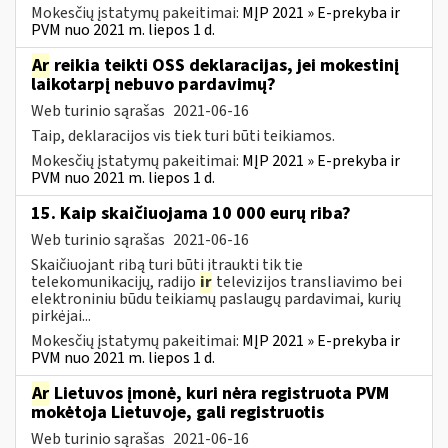
Mokesčių įstatymų pakeitimai:
MĮP 2021 » E-prekyba ir
PVM nuo 2021 m. liepos 1 d.
Ar
reikia teikti OSS deklaracijas, jei mokestinį
laikotarpį nebuvo pardavimų?
Web turinio sąrašas
2021-06-16
Taip, deklaracijos vis tiek turi būti teikiamos.
Mokesčių įstatymų pakeitimai:
MĮP 2021 » E-prekyba ir
PVM nuo 2021 m. liepos 1 d.
15. Kaip skaičiuojama 10 000 eurų riba?
Web turinio sąrašas
2021-06-16
Skaičiuojant ribą turi būti įtraukti tik tie
telekomunikacijų, radijo
ir
televizijos transliavimo bei
elektroniniu būdu teikiamų paslaugų pardavimai, kurių
pirkėjai...
Mokesčių įstatymų pakeitimai:
MĮP 2021 » E-prekyba ir
PVM nuo 2021 m. liepos 1 d.
Ar
Lietuvos įmonė, kuri nėra registruota PVM
mokėtoja Lietuvoje, gali registruotis
Web turinio sąrašas
2021-06-16