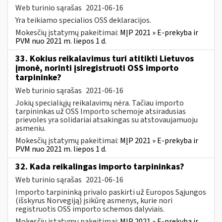
Web turinio sąrašas
2021-06-16
Yra teikiamo specialios OSS deklaracijos.
Mokesčių įstatymų pakeitimai:
MĮP 2021 » E-prekyba ir
PVM nuo 2021 m. liepos 1 d.
33. Kokius reikalavimus turi atitikti Lietuvos
įmonė, norinti įsiregistruoti OSS importo
tarpininke?
Web turinio sąrašas
2021-06-16
Jokių specialiųjų reikalavimų nėra. Tačiau importo
tarpininkas už OSS Importo schemoje atsiradusias
prievoles yra solidariai atsakingas su atstovaujamuoju
asmeniu.
Mokesčių įstatymų pakeitimai:
MĮP 2021 » E-prekyba ir
PVM nuo 2021 m. liepos 1 d.
32. Kada reikalingas importo tarpininkas?
Web turinio sąrašas
2021-06-16
Importo tarpininką privalo paskirti už Europos Sąjungos
(išskyrus Norvegiją) įsikūrę asmenys, kurie nori
registruotis OSS importo schemos dalyviais.
Mokesčių įstatymų pakeitimai:
MĮP 2021 » E-prekyba ir