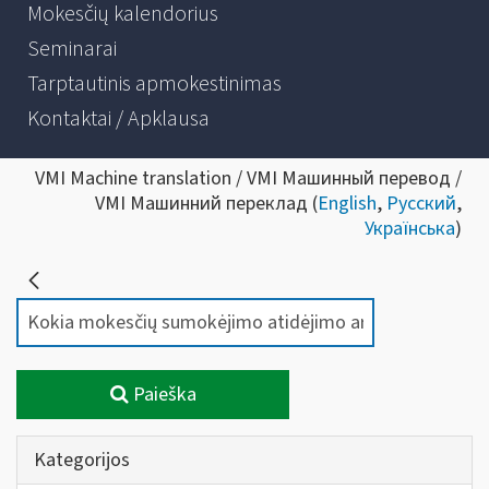
Mokesčių kalendorius
Seminarai
Tarptautinis apmokestinimas
Kontaktai / Apklausa
VMI Machine translation / VMI Машинный перевод /
VMI Машинний переклад (
English
,
Русский
,
Українська
)
Paieška
Kategorijos