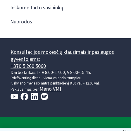
Ieškome turto savininkų
Nuorodos
Konsultacijos mokesčių klausimais ir paslaugos
gyventojams:
+370 5 260 5060
Darbo laikas: I-IV 8.00-17.00, V 8.00-15.45.
Prieššventinę dieną - viena valanda trumpiau.
Kiekvieno mėnesio antrą penktadienį 8.00 val. - 12.00 val.
Mano VMI
Paklausimas per
Valstybinė mokesčių inspekcija prie Lietuvos