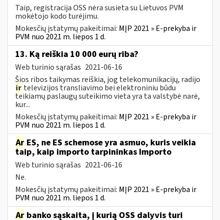
Taip, registracija OSS nėra susieta su Lietuvos PVM
mokėtojo kodo turėjimu.
Mokesčių įstatymų pakeitimai:
MĮP 2021 » E-prekyba ir
PVM nuo 2021 m. liepos 1 d.
13. Ką reiškia 10 000 eurų riba?
Web turinio sąrašas
2021-06-16
Šios ribos taikymas reiškia, jog telekomunikacijų, radijo
ir
televizijos transliavimo bei elektroniniu būdu
teikiamų paslaugų suteikimo vieta yra ta valstybė narė,
kur...
Mokesčių įstatymų pakeitimai:
MĮP 2021 » E-prekyba ir
PVM nuo 2021 m. liepos 1 d.
Ar
ES, ne ES schemose yra asmuo, kuris veikia
taip, kaip importo tarpininkas Importo
Web turinio sąrašas
2021-06-16
Ne.
Mokesčių įstatymų pakeitimai:
MĮP 2021 » E-prekyba ir
PVM nuo 2021 m. liepos 1 d.
Ar
banko sąskaita, į kurią OSS dalyvis turi