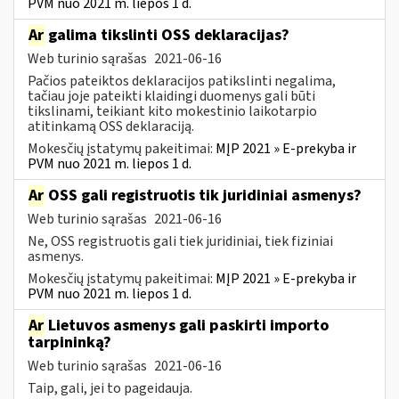
PVM nuo 2021 m. liepos 1 d.
Ar
galima tikslinti OSS deklaracijas?
Web turinio sąrašas
2021-06-16
Pačios pateiktos deklaracijos patikslinti negalima,
tačiau joje pateikti klaidingi duomenys gali būti
tikslinami, teikiant kito mokestinio laikotarpio
atitinkamą OSS deklaraciją.
Mokesčių įstatymų pakeitimai:
MĮP 2021 » E-prekyba ir
PVM nuo 2021 m. liepos 1 d.
Ar
OSS gali registruotis tik juridiniai asmenys?
Web turinio sąrašas
2021-06-16
Ne, OSS registruotis gali tiek juridiniai, tiek fiziniai
asmenys.
Mokesčių įstatymų pakeitimai:
MĮP 2021 » E-prekyba ir
PVM nuo 2021 m. liepos 1 d.
Ar
Lietuvos asmenys gali paskirti importo
tarpininką?
Web turinio sąrašas
2021-06-16
Taip, gali, jei to pageidauja.