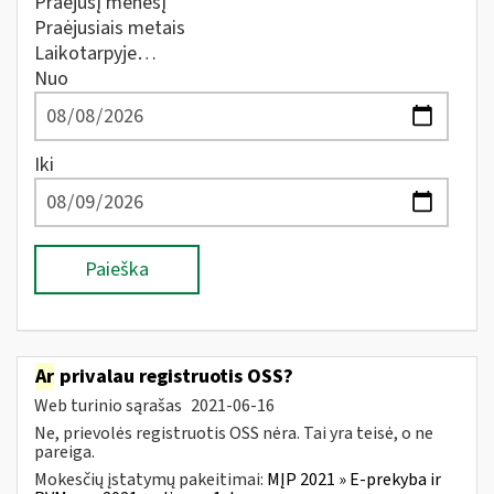
Praėjusį mėnesį
Praėjusiais metais
Laikotarpyje…
Nuo
Iki
Paieška
Ar
privalau registruotis OSS?
Web turinio sąrašas
2021-06-16
Ne, prievolės registruotis OSS nėra. Tai yra teisė, o ne
pareiga.
Mokesčių įstatymų pakeitimai:
MĮP 2021 » E-prekyba ir