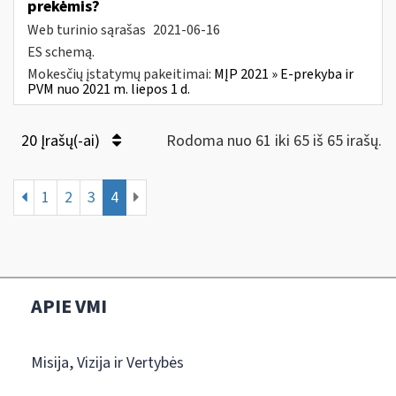
prekėmis?
Web turinio sąrašas
2021-06-16
ES schemą.
Mokesčių įstatymų pakeitimai:
MĮP 2021 » E-prekyba ir
PVM nuo 2021 m. liepos 1 d.
20 Įrašų(-ai)
Rodoma nuo 61 iki 65 iš 65 irašų.
1
2
3
4
APIE VMI
Misija, Vizija ir Vertybės