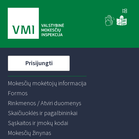
Prisijungti
Mokesčių mokėtojų informacija
Formos
Rinkmenos / Atviri duomenys
Skaičiuoklės ir pagalbininkai
Sąskaitos ir įmokų kodai
Mokesčių žinynas