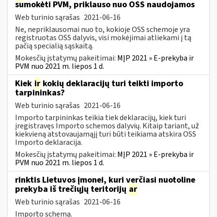
sumokėti PVM, priklauso nuo OSS naudojamos
Web turinio sąrašas
2021-06-16
Ne, nepriklausomai nuo to, kokioje OSS schemoje yra
registruotas OSS dalyvis, visi mokėjimai atliekami į tą
pačią specialią sąskaitą.
Mokesčių įstatymų pakeitimai:
MĮP 2021 » E-prekyba ir
PVM nuo 2021 m. liepos 1 d.
Kiek
ir
kokių deklaracijų turi teikti importo
tarpininkas?
Web turinio sąrašas
2021-06-16
Importo tarpininkas teikia tiek deklaracijų, kiek turi
įregistravęs Importo schemos dalyvių. Kitaip tariant, už
kiekvieną atstovaujamąjį turi būti teikiama atskira OSS
Importo deklaracija.
Mokesčių įstatymų pakeitimai:
MĮP 2021 » E-prekyba ir
PVM nuo 2021 m. liepos 1 d.
rinktis Lietuvos įmonei, kuri verčiasi nuotoline
prekyba iš trečiųjų teritorijų
ar
Web turinio sąrašas
2021-06-16
Importo schemą.