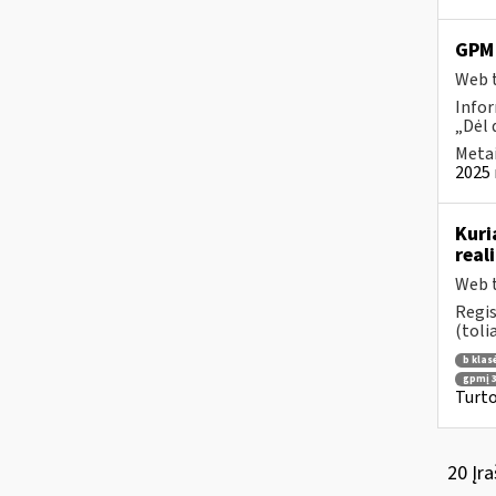
GPM 
Web t
Infor
„Dėl 
Metai
2025 
Kuri
real
Web t
Regis
(toli
b klas
gpmį 3
Turto
20 Įra