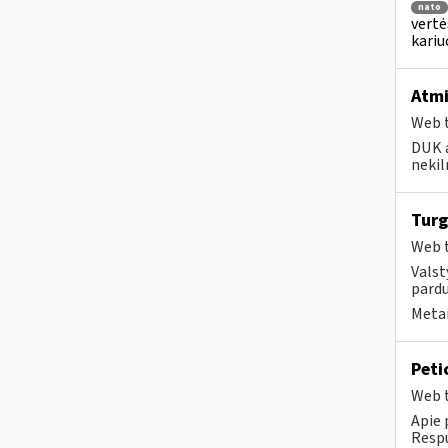
nato
vertė
kari
Atmi
Web t
DUK a
nekil
Turg
Web t
Valst
pardu
Metai
Peti
Web t
Apie 
Respu