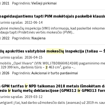
:
2021
Pagrindinis:
Viešieji pirkimai
pageidaujantiems tapti PVM mokėtojais paskelbė klaus
urinio sąrašas
2022-06-14
ybinė mokesčių inspekcija (VMI) informuoja, kad paskelbė rekom
dauja tapti Pridėtinės vertės mokesčio (PVM)...
:
2022
Pagrindinis:
Naujiena
lių apskrities valstybinė
mokesčių
inspekcija (toliau — Š
urinio sąrašas
2026-04-15
obilis „Opel Vivaro“ (VIN: W0LJ7BDB66V614168) pagaminimo metai – 
– 329 399 km., darbinis tūris –
2
463 cm³, galia –...
:
2026
Pagrindinis:
Aukcionai ir turto pardavimai
 GPM tarifas
ir
NPD taikomas 2018 metais išmokėtam da
esio
ir
kurių metų deklaracijose (GPM312
ir
GPM313 formo
urinio sąrašas
2019-03-12
velgiant į tai, kad darbo užmokesčio dalis (avansas) už 2019 m. sa