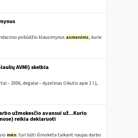
imynus
endacinio pobūdžio klausimynus
asmenims
, kurie
iaulių AVMI) skelbia
2006, degalai – dyzelinas (likutis apie 1 l.),
rbo užmokesčio avansui už...Kurio
se) reikia deklaruoti
usio
mėn
. turi būti išmokėta taikant naujas darbo