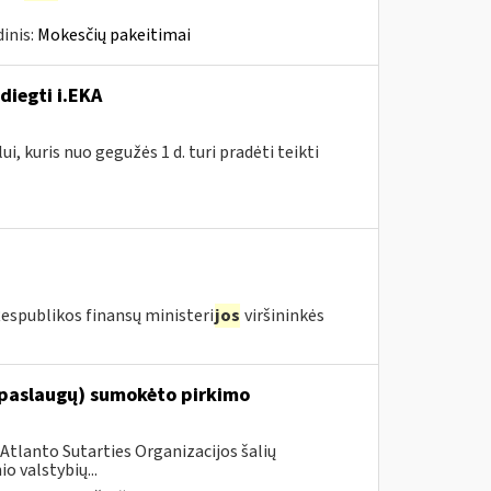
inis:
Mokesčių pakeitimai
diegti i.EKA
, kuris nuo gegužės 1 d. turi pradėti teikti
Respublikos finansų ministeri
jos
viršininkės
(paslaugų) sumokėto pirkimo
Atlanto Sutarties Organizacijos šalių
 valstybių...