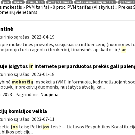
pvm
0 proc
pvmį 47 str
pvm grąžinimas
nato kariuomenių vienetai
grąžinimo 
s mokestis » PVM tarifai » 0 proc. PVM tarifas (VI skyrius) » Prekės
uomenių vienetams
ntinė
urinio sąrašas
2022-04-19
pie mokestines prievoles, susijusias su influencerių (nuomonės f
nojamojo turto agento (brokerio), finansinės apskaitos ir /
ar
...
uje įsigytos
ir
internete perparduotos prekės gali palen
urinio sąrašas
2023-01-18
ybinė
mokesčių
inspekcija (VMI) informuoja, kad analizuojant soc
otuvių ir prekeivių duomenis, nustatyta atvejų, kai...
:
2023
Pagrindinis:
Naujiena
cijų komisijos veikla
urinio sąrašas
2023-07-11
petici
jos
teisę Petici
jos
teisė — Lietuvos Respublikos Konstitucijo
blikos peticijų...