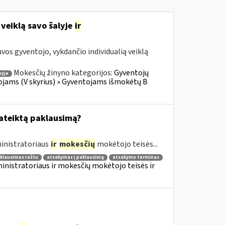
 veiklą savo šalyje
ir
os gyventojo, vykdančio individualią veiklą
Mokesčių žinyno kategorijos:
Gyventojų
nyje
ojams (V skyrius) » Gyventojams išmokėtų B
pateiktą paklausimą?
inistratoriaus
ir
mokesčių
mokėtojo teisės...
klausimas raštu
atsakymas į paklausimą
atsakymo terminas
nistratoriaus ir mokesčių mokėtojo teisės ir