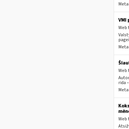
Metai
VMI 
Web t
Valst
pagei
Metai
Šiau
Web t
Autom
rida 
Metai
Koks
mėn
Web t
Atsiž