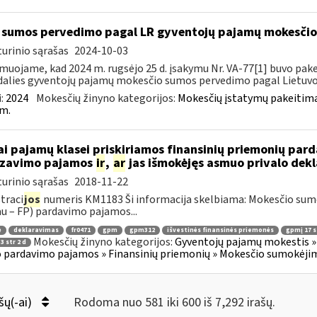
sumos pervedimo pagal LR gyventojų pajamų mokesči
urinio sąrašas
2024-10-03
muojame, kad 2024 m. rugsėjo 25 d. įsakymu Nr. VA-77[1] buvo pakei
dalies gyventojų pajamų mokesčio sumos pervedimo pagal Lietuvos
:
2024
Mokesčių žinyno kategorijos:
Mokesčių įstatymų pakeitima
m.
ai pajamų klasei priskiriamos finansinių priemonių pa
izavimo pajamos
ir
,
ar
jas išmokėjęs asmuo privalo dekl
urinio sąrašas
2018-11-22
traci
jos
numeris KM1183 Ši informacija skelbiama: Mokesčio su
au – FP) pardavimo pajamos...
ė
deklaravimas
fr0471
gpm
gpm312
išvestinės finansinės priemonės
gpmį 17 st
Mokesčių žinyno kategorijos:
Gyventojų pajamų mokestis » 
3 str 2 d
 pardavimo pajamos » Finansinių priemonių » Mokesčio sumokėjim
šų(-ai)
Rodoma nuo 581 iki 600 iš 7,292 irašų.