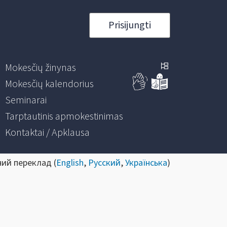
Prisijungti
Mokesčių žinynas
Mokesčių kalendorius
Seminarai
Tarptautinis apmokestinimas
Kontaktai / Apklausa
ний переклад (
English
,
Русский
,
Українська
)