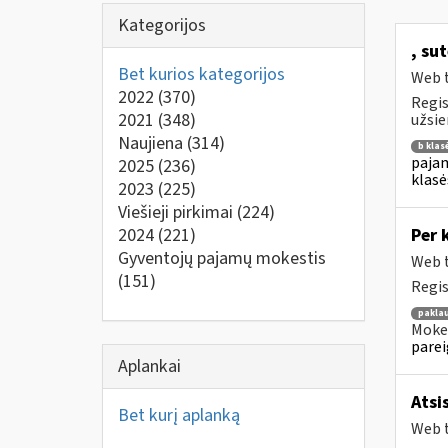
Kategorijos
, su
Bet kurios kategorijos
Web t
2022
(370)
Regis
2021
(348)
užsie
Naujiena
(314)
b klas
pajam
2025
(236)
klasė
2023
(225)
Viešieji pirkimai
(224)
2024
(221)
Per 
Gyventojų pajamų mokestis
Web t
(151)
Regis
pakla
Mokes
parei
Aplankai
Atsi
Bet kurį aplanką
Web t