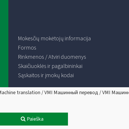
Mokesčių mokėtojų informacija
Formos
Rinkmenos / Atviri duomenys
Skaičiuoklės ir pagalbininkai
Sąskaitos ir įmokų kodai
Machine translation / VMI Машинный перевод / VMI Машин
Paieška