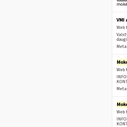
mokėt
VMI 
Web t
Valst
daugi
Metai
Moke
Web t
INFO
KONTA
Metai
Moke
Web t
INFO
KONTA