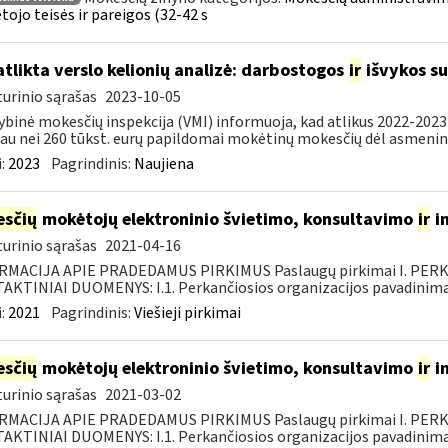
ojo teisės ir pareigos (32-42 s
atlikta verslo kelionių analizė: darbostogos
ir
išvykos su
urinio sąrašas
2023-10-05
ybinė mokesčių inspekcija (VMI) informuoja, kad atlikus 2022-2023 
au nei 260 tūkst. eurų papildomai mokėtinų mokesčių dėl asmeninių
:
2023
Pagrindinis:
Naujiena
sčių
mokėtojų elektroninio švietimo, konsultavimo
ir
i
urinio sąrašas
2021-04-16
RMACIJA APIE PRADEDAMUS PIRKIMUS Paslaugų pirkimai I. PER
KTINIAI DUOMENYS: I.1. Perkančiosios organizacijos pavadinimas
:
2021
Pagrindinis:
Viešieji pirkimai
sčių
mokėtojų elektroninio švietimo, konsultavimo
ir
i
urinio sąrašas
2021-03-02
RMACIJA APIE PRADEDAMUS PIRKIMUS Paslaugų pirkimai I. PER
KTINIAI DUOMENYS: I.1. Perkančiosios organizacijos pavadinimas