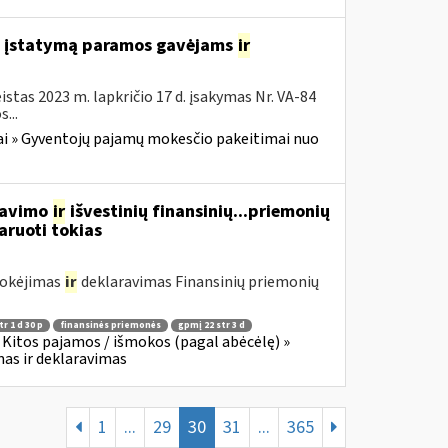
o įstatymą paramos gavėjams
ir
stas 2023 m. lapkričio 17 d. įsakymas Nr. VA-84
...
i » Gyventojų pajamų mokesčio pakeitimai nuo
rdavimo
ir
išvestinių finansinių...priemonių
aruoti tokias
mokėjimas
ir
deklaravimas Finansinių priemonių
r 1 d 30 p
finansinės priemonės
gpmį 22 str 3 d
Kitos pajamos / išmokos (pagal abėcėlę) »
as ir deklaravimas
1
...
29
30
31
...
365