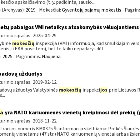
esčio apskaičiavimo (t. y. padidinta, sausio...
 (Archyvas):
2019
Mokesčiai:
Gyventojų pajamų mokestis
Pagrind
metų pabaigos VMI netaikys atsakomybės vėluojantiems 
urinio sąrašas
2025-04-29
ybinė
mokesčių
inspekcija (VMI) informuoja, kad smulkiajam verslui
nis į i.EKA posistemį, bet to laiku nepadarys dėl...
:
2025
Pagrindinis:
Naujiena
vadovų užduotys
urinio sąrašas
2019-02-12
adovų užduotys Valstybinės
mokesčių
inspekci
jos
prie Lietuvos 
...
ia
yra NATO kariuomenės vienetų kreipimosi dėl prekių 
urinio sąrašas
2018-11-22
tracijos numeris KM0375 Ši informacija skelbiama: Prekės Šiaurės 
omenių vienetams (47 str.) NATO kariuomenių vienetai arba užsienio