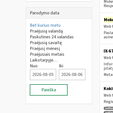
Mokes
Respu
Parodymo data
Moke
Bet kuriuo metu
Web t
Praėjusią valandą
Pasla
Paskutines 24 valandas
asmen
Praėjusią savaitę
Praėjusį mėnesį
IX-6
Praėjusiais metais
Web t
Laikotarpyje…
Infor
Nuo
Iki
įstaty
Metai
Kok
Paieška
Web t
Regis
pakla
pakla