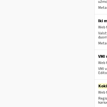
užmok
Metai
Iki 
Web t
Valst
duome
Metai
VMI 
Web t
VMI v
Editos
Kok
Web t
Regis
kariu