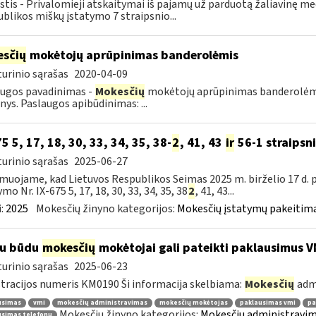
tis - Privalomieji atskaitymai iš pajamų už parduotą žaliavinę m
blikos miškų įstatymo 7 straipsnio...
sčių
mokėtojų aprūpinimas banderolėmis
urinio sąrašas
2020-04-09
ugos pavadinimas -
Mokesčių
mokėtojų aprūpinimas banderolėmis.
ys. Paslaugos apibūdinimas: ...
75 5, 17, 18, 30, 33, 34, 35, 38-
2
, 41, 43
ir
56-1 straipsn
urinio sąrašas
2025-06-27
muojame, kad Lietuvos Respublikos Seimas 2025 m. birželio 17 d.
mo Nr. IX-675 5, 17, 18, 30, 33, 34, 35, 38
2
, 41, 43...
:
2025
Mokesčių žinyno kategorijos:
Mokesčių įstatymų pakeitima
iu būdu
mokesčių
mokėtojai gali pateikti paklausimus V
urinio sąrašas
2025-06-23
tracijos numeris KM0190 Ši informacija skelbiama:
Mokesčių
adm
usimas
vmi
mokesčių administravimas
mokesčių mokėtojas
paklausimas vmi
pa
Mokesčių žinyno kategorijos:
Mokesčių administravim
usimas telefonu