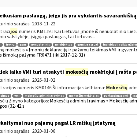
teikusiam paslaugą, jeigu jis yra vykdantis savarankišką
urinio sąrašas
2018-11-22
traci
jos
numeris KM1191 Kai Lietuvos įmonė iš nenuolatinio Lietuv
nio valstybėje, įsigyja paslaugas, tai Lietuvos...
ė
fr0471
gpm
nenuolatinis
ne objektas
gpmį 33 str 2 d
individuali veikla užsie
ų mokestis » Įmonių deklaracijų ir pažymų teikimas VMI ir gyvent
s išmokų pažyma FR0471 (iki 2017-12-31)
kiek laiko VMI turi atsakyti
mokesčių
mokėtojui į raštu 
urinio sąrašas
2026-01-02
tracijos numeris KM0146 Ši informacija skelbiama:
Mokesčių
adm
usimas
vmi
mokesčių administravimas
mokesčių mokėtojas
paklausimas vmi
pa
čių žinyno kategorijos:
Mokesčių administravimas » Mokesčių admi
gos (32-42 s
skaitymai nuo pajamų pagal LR miškų įstatymą
urinio sąrašas
2020-01-06