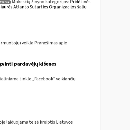
Mokesčių žinyno kategorijos:
Pridėtinės
tvarka
 Šiaurės Atlanto Sutarties Organizacijos šalių
ormuotojų) veikla Pranešimas apie
gvinti pardavėjų kišenes
ialiniame tinkle „Facebook“ veikiančių
je laiduojama teisė kreiptis Lietuvos