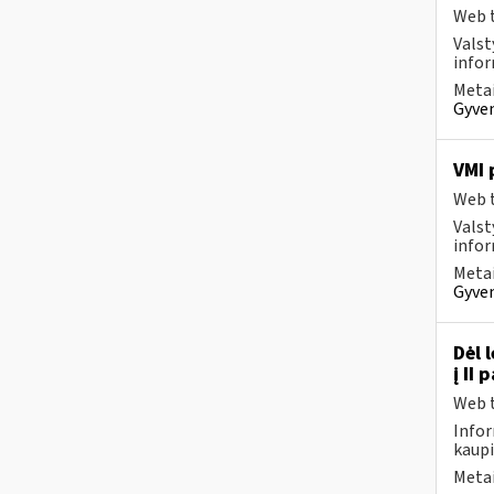
Web t
Valst
infor
Metai
Gyven
VMI 
Web t
Valst
infor
Metai
Gyven
Dėl 
į II
Web t
Infor
kaupi
Metai