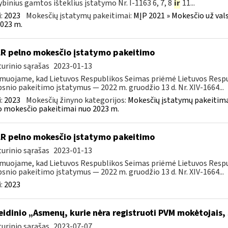
ybinius gamtos išteklius įstatymo Nr. I-1163 6, 7, 8
ir
11...
:
2023
Mokesčių įstatymų pakeitimai:
MĮP 2021 » Mokesčio už val
023 m.
LR pelno mokesčio įstatymo pakeitimo
urinio sąrašas
2023-01-13
muojame, kad Lietuvos Respublikos Seimas priėmė Lietuvos Respu
psnio pakeitimo įstatymus — 2022 m. gruodžio 13 d. Nr. XIV-1664...
:
2023
Mokesčių žinyno kategorijos:
Mokesčių įstatymų pakeitima
 mokesčio pakeitimai nuo 2023 m.
LR pelno mokesčio įstatymo pakeitimo
urinio sąrašas
2023-01-13
muojame, kad Lietuvos Respublikos Seimas priėmė Lietuvos Respu
psnio pakeitimo įstatymus — 2022 m. gruodžio 13 d. Nr. XIV-1664...
:
2023
leidinio „Asmenų, kurie nėra registruoti PVM mokėtojais,
urinio sąrašas
2023-07-07