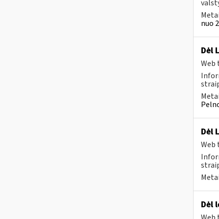
valst
Metai
nuo 2
Dėl 
Web t
Infor
strai
Metai
Pelno
Dėl 
Web t
Infor
strai
Metai
Dėl 
Web t