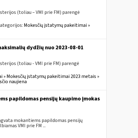
sterijos (toliau – VMI prie FM) parengė
ategorijos:
Mokesčių įstatymų pakeitimai »
 maksimalių dydžių nuo 2023-08-01
terijos (toliau - VMI prie FM) parengė
i » Mokesčių įstatymų pakeitimai 2023 metais »
čio naujiena
iems papildomas pensijų kaupimo įmokas
engvata mokantiems papildomas pensijų
biamas VMI prie FM ...