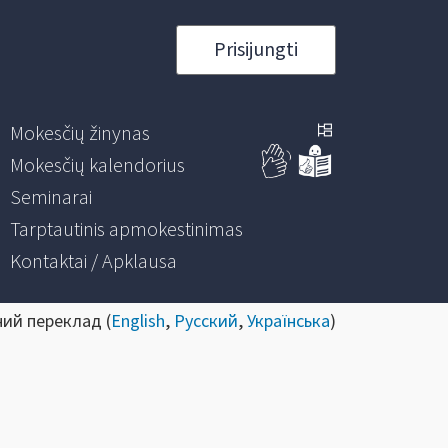
Prisijungti
Mokesčių žinynas
Mokesčių kalendorius
Seminarai
Tarptautinis apmokestinimas
Kontaktai / Apklausa
ний переклад (
English
,
Русский
,
Українська
)