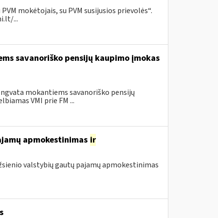
 PVM mokėtojais, su PVM susijusios prievolės“.
lt/...
iems savanoriško pensijų kaupimo įmokas
lengvata mokantiems savanoriško pensijų
lbiamas VMI prie FM ...
 pajamų apmokestinimas
ir
 užsienio valstybių gautų pajamų apmokestinimas
s