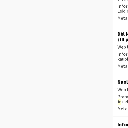
Infor
Leidi
Metai
Dėl 
į II
Web t
Infor
kaupi
Metai
Nuol
Web t
Prane
ir
dek
Metai
Info