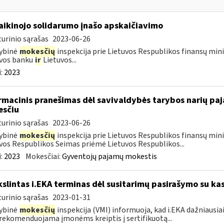
laikinojo solidarumo įnašo apskaičiavimo
urinio sąrašas
2023-06-26
ybinė
mokesčių
inspekcija prie Lietuvos Respublikos finansų minis
uvos banku
ir
Lietuvos...
:
2023
rmacinis pranešimas dėl savivaldybės tarybos narių p
sčiu
urinio sąrašas
2023-06-26
ybinė
mokesčių
inspekcija prie Lietuvos Respublikos finansų minis
vos Respublikos Seimas priėmė Lietuvos Respublikos...
:
2023
Mokesčiai:
Gyventojų pajamų mokestis
kslintas i.EKA terminas dėl susitarimų pasirašymo su kas
urinio sąrašas
2023-01-31
ybinė
mokesčių
inspekcija (VMI) informuoja, kad i.EKA dažniausia
rekomenduojama įmonėms kreiptis į sertifikuotą...