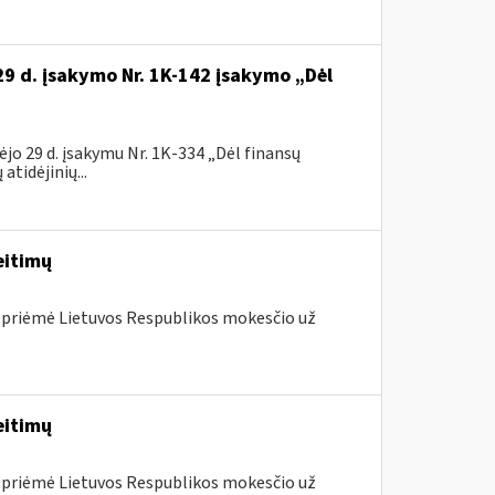
29 d. įsakymo Nr. 1K-142 įsakymo „Dėl
jo 29 d. įsakymu Nr. 1K-334 „Dėl finansų
tidėjinių...
eitimų
 priėmė Lietuvos Respublikos mokesčio už
eitimų
 priėmė Lietuvos Respublikos mokesčio už