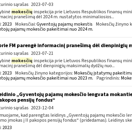
urinio sąrašas
2023-07-03
ybinė
mokesčių
inspekcija prie Lietuvos Respublikos finansų mini
macinį pranešimą dėl 2024 m. nustatytos minimaliosios...
:
2023
Mokesčiai:
Gyventojų pajamų mokestis
Mokesčių žinyno k
tojų pajamų mokesčio pakeitimai nuo 2024 m.
prie FM parengė informacinį pranešimą dėl dienpinigių
urinio sąrašas
2023-07-21
ybinė
mokesčių
inspekcija prie Lietuvos Respublikos finansų minis
macinį pranešimą dėl dienpinigių maksimalių dydžių nuo...
:
2023
Mokesčių žinyno kategorijos:
Mokesčių įstatymų pakeitima
tojų pajamų mokesčio pakeitimai nuo 2023 m.
Pagrindinis:
Mokes
leidinio „Gyventojų pajamų mokesčio lengvata mokant
 pakopos pensijų fondus“
urinio sąrašas
2023-12-04
muojame, kad parengtas leidinys „Gyventojų pajamų mokesčio l
mo įmokas į II pakopos pensijų fondus“ (pridedamas). Leidinys skel
:
2023