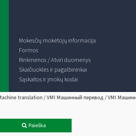
Mokesčių mokėtojų informacija
Formos
Rinkmenos / Atviri duomenys
Skaičiuoklės ir pagalbininkai
Sąskaitos ir įmokų kodai
Machine translation / VMI Машинный перевод / VMI Машин
Paieška