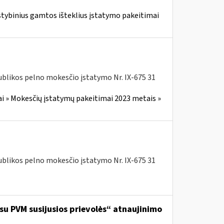
stybinius gamtos išteklius įstatymo pakeitimai
blikos pelno mokesčio įstatymo Nr. IX-675 31
i » Mokesčių įstatymų pakeitimai 2023 metais »
blikos pelno mokesčio įstatymo Nr. IX-675 31
 su PVM susijusios prievolės“ atnaujinimo