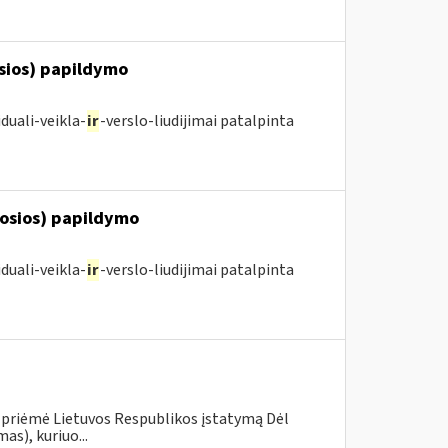
osios) papildymo
duali-veikla-
ir
-verslo-liudijimai patalpinta
posios) papildymo
duali-veikla-
ir
-verslo-liudijimai patalpinta
 priėmė Lietuvos Respublikos įstatymą Dėl
s), kuriuo...