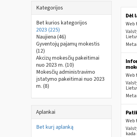
Kategorijos
Dėl 
Bet kurios kategorijos
Web t
2023
(225)
Valst
Naujiena
(46)
Liet
Gyventojų pajamų mokestis
Metai
(12)
Akcizų mokesčių pakeitimai
Info
nuo 2023 m.
(10)
moke
Mokesčių administravimo
Web t
įstatymo pakeitimai nuo 2023
Valst
m.
(8)
Lietu
Metai
Aplankai
Pati
Web t
Bet kurį aplanką
Valst
kada 