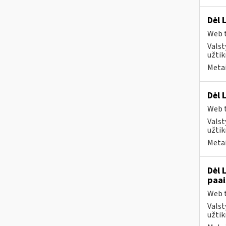
Dėl 
Web t
Valst
užtik
Metai
Dėl 
Web t
Valst
užtik
Metai
Dėl 
paai
Web t
Valst
užtik