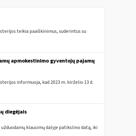
terijos teikia paaiškinimus, suderintus su
ajamų apmokestinimo gyventojų pajamų
terijos informuoja, kad 2023 m. birželio 13 d.
ų diegėjais
i užduodamų klausimų dalyje patikslino datą, iki