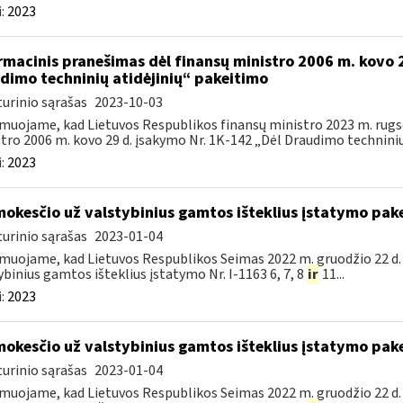
:
2023
rmacinis pranešimas dėl finansų ministro 2006 m. kovo 
dimo techninių atidėjinių“ pakeitimo
urinio sąrašas
2023-10-03
muojame, kad Lietuvos Respublikos finansų ministro 2023 m. rugsė
tro 2006 m. kovo 29 d. įsakymo Nr. 1K-142 „Dėl Draudimo techninių a
:
2023
mokesčio už valstybinius gamtos išteklius įstatymo pak
urinio sąrašas
2023-01-04
muojame, kad Lietuvos Respublikos Seimas 2022 m. gruodžio 22 d.
ybinius gamtos išteklius įstatymo Nr. I-1163 6, 7, 8
ir
11...
:
2023
mokesčio už valstybinius gamtos išteklius įstatymo pak
urinio sąrašas
2023-01-04
muojame, kad Lietuvos Respublikos Seimas 2022 m. gruodžio 22 d.