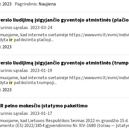
:
2023
Pagrindinis:
Naujiena
verslo liudijimą įsigyjančio gyventojo atmintinės (plači
urinio sąrašas
2023-03-24
muojame, kad interneto svetainėje https://www.vmi.lt/evmi/indivi
ldyta
ir
patikslinta plačioji...
:
2023
verslo liudijimą įsigyjančio gyventojo atmintinės (trum
urinio sąrašas
2023-01-19
muojame, kad interneto svetainėje https://www.vmi.lt/evmi/indivi
ldyta
ir
patikslinta trumpoji...
:
2023
LR pelno mokesčio įstatymo pakeitimo
urinio sąrašas
2023-01-17
muojame, kad Lietuvos Respublikos Seimas 2022 m. gruodžio 15 d.
mento (ES) 2022/1854 įgyvendinimo Nr. XIV-1680 (toliau — Įstatyma