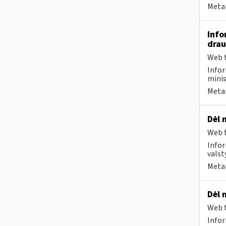
Metai
Info
drau
Web t
Infor
minis
Metai
Dėl 
Web t
Infor
valst
Metai
Dėl 
Web t
Infor