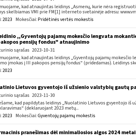
muojame, kad atnaujintas leidinys „Asmenų, kurie nėra registruoti
nys skelbiamas VMI prie FM[1] interneto svetainėje adresu: www.vmi.
:
2023
Mokesčiai:
Pridėtinės vertės mokestis
leidinio ,,Gyventojų pajamų mokesčio lengvata mokant
I pakopos pensijų fondus" atnaujinimo
urinio sąrašas
2023-10-31
muojame, kad atnaujintas leidinys „Gyventojų pajamų mokesčio 
mo įmokas į III pakopos pensijų fondus“ (pridedamas). Leidinys ske
:
2023
atinio Lietuvos gyventojo iš užsienio valstybių gautų
urinio sąrašas
2023-11-30
šame, kad papildytas leidinys „Nuolatinio Lietuvos gvyentojo iš
laravimas“ (deklaruojant 2023 metų...
:
2023
Mokesčiai:
Gyventojų pajamų mokestis
rmacinis pranešimas dėl minimaliosios algos 2024 metai