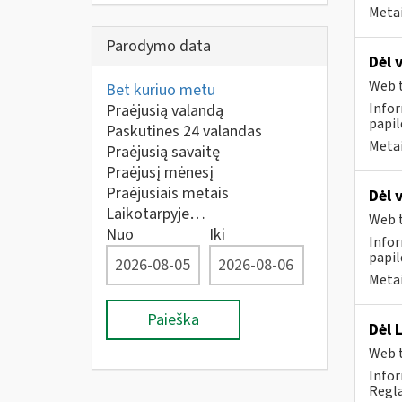
Metai
Parodymo data
Dėl 
Web t
Bet kuriuo metu
Infor
Praėjusią valandą
papi
Paskutines 24 valandas
Metai
Praėjusią savaitę
Praėjusį mėnesį
Praėjusiais metais
Dėl 
Laikotarpyje…
Web t
Nuo
Iki
Infor
papi
Metai
Paieška
Dėl 
Web t
Infor
Regla