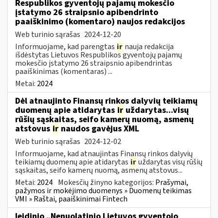
Respublikos gyventojų pajamų mokesčio
įstatymo 26 straipsnio apibendrinto
paaiškinimo (komentaro) naujos redakcijos
Web turinio sąrašas
2024-12-20
Informuojame, kad parengtas
ir
nauja redakcija
išdėstytas Lietuvos Respublikos gyventojų pajamų
mokesčio įstatymo 26 straipsnio apibendrintas
paaiškinimas (komentaras) ...
Metai:
2024
Dėl atnaujinto Finansų rinkos dalyvių teikiamų
duomenų apie atidarytas
ir
uždarytas...visų
rūšių sąskaitas, seifo kamerų nuomą, asmenų
atstovus
ir
naudos gavėjus XML
Web turinio sąrašas
2024-12-02
Informuojame, kad atnaujintas Finansų rinkos dalyvių
teikiamų duomenų apie atidarytas
ir
uždarytas visų rūšių
sąskaitas, seifo kamerų nuomą, asmenų atstovus...
Metai:
2024
Mokesčių žinyno kategorijos:
Prašymai,
pažymos ir mokėjimo duomenys » Duomenų teikimas
VMI » Raštai, paaiškinimai Fintech
leidinio „Nenuolatinio Lietuvos gyventojo