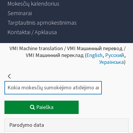
Mokesčių kalendorius
Seminarai
Tarptautinis apmokestinimas
Kontaktai / Apklausa
VMI Machine translation / VMI Машинный перевод /
VMI Машинний переклад (
English
,
Русский
,
Українська
)
Paieška
Parodymo data