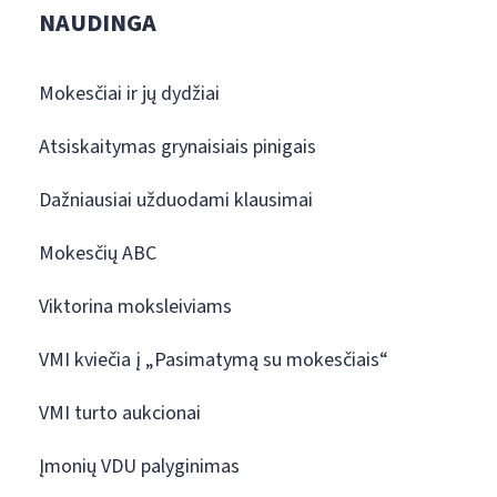
NAUDINGA
Mokesčiai ir jų dydžiai
Atsiskaitymas grynaisiais pinigais
Dažniausiai užduodami klausimai
Mokesčių ABC
Viktorina moksleiviams
VMI kviečia į „Pasimatymą su mokesčiais“
VMI turto aukcionai
Įmonių VDU palyginimas