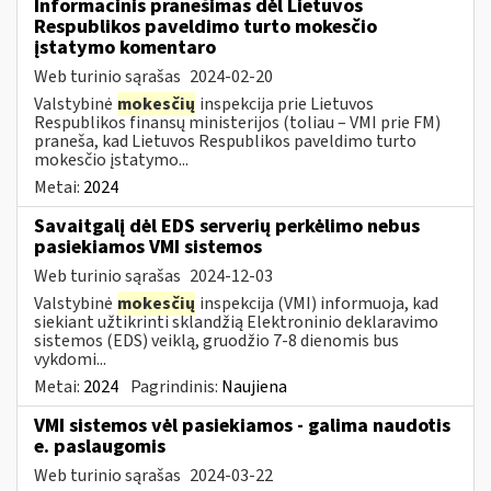
Informacinis pranešimas dėl Lietuvos
Respublikos paveldimo turto mokesčio
įstatymo komentaro
Web turinio sąrašas
2024-02-20
Valstybinė
mokesčių
inspekcija prie Lietuvos
Respublikos finansų ministerijos (toliau – VMI prie FM)
praneša, kad Lietuvos Respublikos paveldimo turto
mokesčio įstatymo...
Metai:
2024
Savaitgalį dėl EDS serverių perkėlimo nebus
pasiekiamos VMI sistemos
Web turinio sąrašas
2024-12-03
Valstybinė
mokesčių
inspekcija (VMI) informuoja, kad
siekiant užtikrinti sklandžią Elektroninio deklaravimo
sistemos (EDS) veiklą, gruodžio 7-8 dienomis bus
vykdomi...
Metai:
2024
Pagrindinis:
Naujiena
VMI sistemos vėl pasiekiamos - galima naudotis
e. paslaugomis
Web turinio sąrašas
2024-03-22