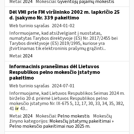
Metai:
2024
Mokesčiai:
Gyventojų pajamų mokestis
Dėl VMI prie FM viršininko 2002 m. lapkričio 25
d. įsakymo Nr. 339 pakeitimo
Web turinio sąrašas
2024-01-02
Informuojame, kad atsižvelgiant į nuostatas,
numatytas Tarybos direktyvoje (ES) Nr. 2017/2455 bei
Tarybos direktyvoje (ES) 2019/1995, kuriose yra
įtvirtinamas tik elektroninis prašymų grąžinti...
Metai:
2024
Informacinis pranešimas dėl Lietuvos
Respublikos pelno mokesčio įstatymo
pakeitimo
Web turinio sąrašas
2024-07-01
Informuojame, kad Lietuvos Respublikos Seimas 2024 m.
birželio 20 d. priėmė Lietuvos Respublikos pelno
mokesčio įstatymo Nr. IX-675 5, 12, 17, 30, 33, 34, 35, 382,
41
ir
43...
Metai:
2024
Mokesčiai:
Pelno mokestis
Mokesčių
žinyno kategorijos:
Mokesčių įstatymų pakeitimai »
Pelno mokesčio pakeitimai nuo 2025 m.