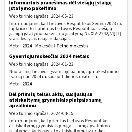
Informacinis pranešimas dėl viešųjų įstaigų
įstatymo pakeitimo
Web turinio sąrašas
2024-05-23
Informuojame, kad Lietuvos Respublikos Seimui 2023 m.
lapkričio 16 d. priėmus Lietuvos Respublikos viešųjų
įstaigų įstatymo pakeitimo įstatymą Nr. XIV-2242, VĮĮ[1]
yra išdėstytas nauja redakcija...
Metai:
2024
Mokesčiai:
Pelno mokestis
Gyventojų mokesčiai 2024 metais
Web turinio sąrašas
2024-01-23
Nuolatinių Lietuvos gyventojų pajamų apmokestinimo
tvarką nuo 2024 m. sausio 1 dienos rasite čia.
Metai:
2024
Dėl priimtų teisės aktų, susijusių su
atsiskaitymų grynaisiais pinigais sumų
apvalinimu
Web turinio sąrašas
2024-04-15
Informuojame, kad priimtas Lietuvos Respublikos
atsiskaitymų grynaisiais pinigais sumų apvalinimo
įstatymas, kuris nustato atsiskaitymų už prekes