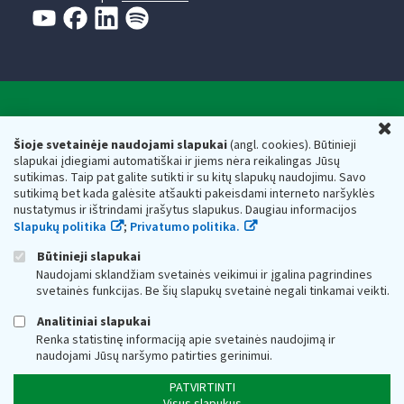
Valstybinė mokesčių inspekcija prie Lietuvos
U
Respublikos finansų ministerijos
Šioje svetainėje naudojami slapukai
(angl. cookies). Būtinieji
slapukai įdiegiami automatiškai ir jiems nėra reikalingas Jūsų
Biudžetinė įstaiga. Juridinio asmens kodas — 188659752,
sutikimas. Taip pat galite sutikti ir su kitų slapukų naudojimu. Savo
adresas: Vasario 16-osios g. 14, 01107 Vilnius, Lietuva, el.paštas:
sutikimą bet kada galėsite atšaukti pakeisdami interneto naršyklės
vmi@vmi.lt
, E. pristatymo dėžutės adresas 188659752
nustatymus ir ištrindami įrašytus slapukus. Daugiau informacijos
Duomenys apie Valstybinę mokesčių inspekciją prie Lietuvos
Slapukų politika
;
Privatumo politika.
Respublikos finansų ministerijos kaupiami ir saugomi Juridinių
asmenų registre
Būtinieji slapukai
Naudojami sklandžiam svetainės veikimui ir įgalina pagrindines
svetainės funkcijas. Be šių slapukų svetainė negali tinkamai veikti.
Analitiniai slapukai
Renka statistinę informaciją apie svetainės naudojimą ir
naudojami Jūsų naršymo patirties gerinimui.
PATVIRTINTI