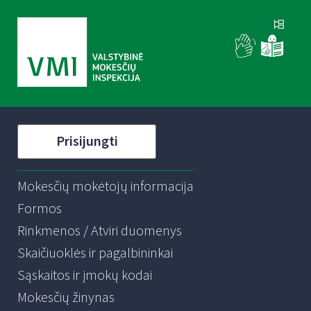
Prisijungti
Mokesčių mokėtojų informacija
Formos
Rinkmenos / Atviri duomenys
Skaičiuoklės ir pagalbininkai
Sąskaitos ir įmokų kodai
Mokesčių žinynas