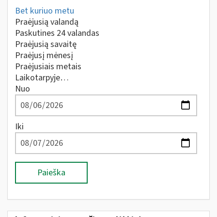
Bet kuriuo metu
Praėjusią valandą
Paskutines 24 valandas
Praėjusią savaitę
Praėjusį mėnesį
Praėjusiais metais
Laikotarpyje…
Nuo
Iki
Paieška