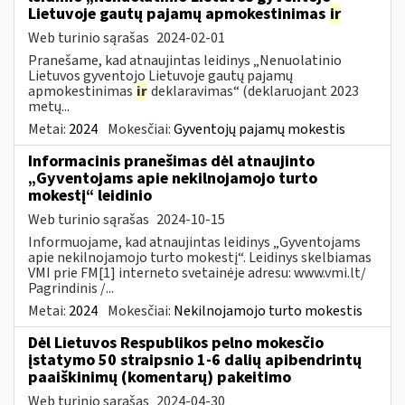
Lietuvoje gautų pajamų apmokestinimas
ir
Web turinio sąrašas
2024-02-01
Pranešame, kad atnaujintas leidinys „Nenuolatinio
Lietuvos gyventojo Lietuvoje gautų pajamų
apmokestinimas
ir
deklaravimas“ (deklaruojant 2023
metų...
Metai:
2024
Mokesčiai:
Gyventojų pajamų mokestis
Informacinis pranešimas dėl atnaujinto
„Gyventojams apie nekilnojamojo turto
mokestį“ leidinio
Web turinio sąrašas
2024-10-15
Informuojame, kad atnaujintas leidinys „Gyventojams
apie nekilnojamojo turto mokestį“. Leidinys skelbiamas
VMI prie FM[1] interneto svetainėje adresu: www.vmi.lt/
Pagrindinis /...
Metai:
2024
Mokesčiai:
Nekilnojamojo turto mokestis
Dėl Lietuvos Respublikos pelno mokesčio
įstatymo 50 straipsnio 1-6 dalių apibendrintų
paaiškinimų (komentarų) pakeitimo
Web turinio sąrašas
2024-04-30