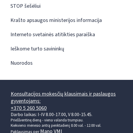
STOP šešėliui
Krašto apsaugos ministerijos informacija
Interneto svetainės atitikties paraiška
Ieškome turto savininkų
Nuorodos
Konsultacijos mokesčių klausimais ir paslaugos
gyventojams:
+370 5 260 5060
Darbo laikas: I-IV 8.00-17.00, V 8.00-15.45.
Prieššventinę dieną - viena valanda trumpiau.
Kiekvieno mėnesio antrą penktadienį 8.00 val. - 12.00 val.
Mano VMI
Paklausimas per