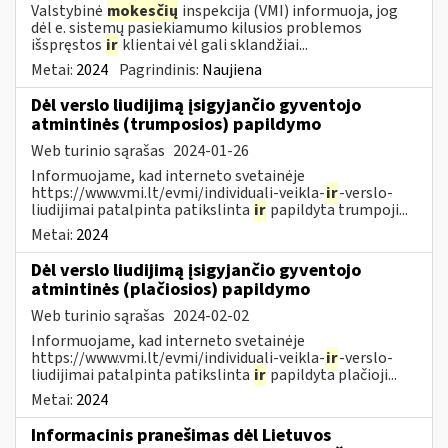
Valstybinė
mokesčių
inspekcija (VMI) informuoja, jog
dėl e. sistemų pasiekiamumo kilusios problemos
išspręstos
ir
klientai vėl gali sklandžiai...
Metai:
2024
Pagrindinis:
Naujiena
Dėl verslo liudijimą įsigyjančio gyventojo
atmintinės (trumposios) papildymo
Web turinio sąrašas
2024-01-26
Informuojame, kad interneto svetainėje
https://www.vmi.lt/evmi/individuali-veikla-
ir
-verslo-
liudijimai patalpinta patikslinta
ir
papildyta trumpoji...
Metai:
2024
Dėl verslo liudijimą įsigyjančio gyventojo
atmintinės (plačiosios) papildymo
Web turinio sąrašas
2024-02-02
Informuojame, kad interneto svetainėje
https://www.vmi.lt/evmi/individuali-veikla-
ir
-verslo-
liudijimai patalpinta patikslinta
ir
papildyta plačioji...
Metai:
2024
Informacinis pranešimas dėl Lietuvos