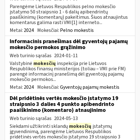
Parengėme Lietuvos Respublikos pelno mokesčio
įstatymo 50 straipsnio 1 - 6 dalių apibendrintų
paaiškinimų (komentarų) pakeitimus. Šiuos atnaujintus
komentarus galima rasti VMI[1] interneto...
Metai:
2024
Mokesčiai:
Pelno mokestis
Informacinis pranešimas dėl gyventojų pajamų
mokesčio permokos grąžinimo
Web turinio sąrašas
2024-01-11
Valstybinė
mokesčių
inspekcija prie Lietuvos
Respublikos finansų ministerijos (toliau – VMI prie FM)
parengė informacinį pranešimą dėl gyventojų pajamų
mokesčio permokos...
Metai:
2024
Mokesčiai:
Gyventojų pajamų mokestis
Dėl pridėtinės vertės mokesčio įstatymo 19
straipsnio 3 dalies 4 punkto apibendrinto
paaiškinimo (komentaro) atnaujinimo
Web turinio sąrašas
2024-05-13
Siekdami užtikrinti sklandų
mokesčių
įstatymų
įgyvendinimą, parengėme Lietuvos Respublikos
pridėtinės vertės mokesčio įstatymo 19 straipsnio 3