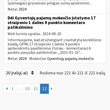
(paslaugas) grynaisiais pinigais sumų apvalinimo...
Metai:
2024
Dėl Gyventojų pajamų mokesčio įstatymo 17
straipsnio 1 dalies 9 punkto komentaro
patikslinimo
Web turinio sąrašas
2024-08-20
Informuojame, kad atsižvelgiant į nustatytą korektūros
klaidą, GPMĮ 17 straipsnio 1 dalies 9 punkto
apibendrinto paaiškinimo (toliau - komentaras) 6
punkto pavyzdys patikslintas: „2015-01-15“...
Metai:
2024
Mokesčiai:
Gyventojų pajamų mokestis
20 Įrašų(-ai)
Rodoma nuo 221 iki 221 iš 221 irašų.
1
...
10
11
12