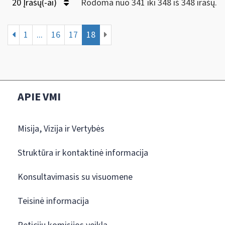
20 Įrašų(-ai)
Rodoma nuo 341 iki 348 iš 348 irašų.
1
...
16
17
18
APIE VMI
Misija, Vizija ir Vertybės
Struktūra ir kontaktinė informacija
Konsultavimasis su visuomene
Teisinė informacija