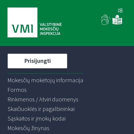
Prisijungti
Mokesčių mokėtojų informacija
Formos
Rinkmenos / Atviri duomenys
Skaičiuoklės ir pagalbininkai
Sąskaitos ir įmokų kodai
Mokesčių žinynas