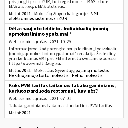
prisijungti prie i. ŽUR, turi registruotis i. MAS ir turėti i.
MAS atstovą. i. MAS atstovas...
Metai:
2021
Mokesčių žinyno kategorijos:
VMI
elektroninės sistemos » i.ZUR
Dėl atnaujinto leidinio „Individualių įmonių
apmokestinimo ypatumai“
Web turinio sąrašas
2021-10-25
Informuojame, kad parengta nauja leidinio „Individualių
įmonių apmokestinimo ypatumai“ redakcija. Šis leidinys
yra skelbiamas VMI prie FM interneto svetainėje adresu
http://www.vmi.lt Daugiau...
Metai:
2021
Mokesčiai:
Gyventojų pajamų mokestis
Nekilnojamojo turto mokestis
Pelno mokestis
Koks PVM tarifas taikomas tabako gaminiams,
kuriuos parduoda restoranai, kavinės?
Web turinio sąrašas
2021-07-01
Tabako gaminiams taikoma standartinis PVM tarifas.
Metai:
2021