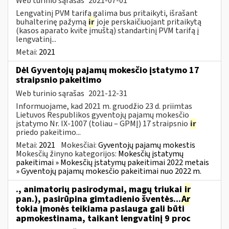
Web turinio sąrašas
2021-07-01
Lengvatinį PVM tarifą galima bus pritaikyti, išrašant
buhalterinę pažymą
ir
joje perskaičiuojant pritaikytą
(kasos aparato kvite įmuštą) standartinį PVM tarifą į
lengvatinį...
Metai:
2021
Dėl Gyventojų pajamų mokesčio įstatymo 17
straipsnio pakeitimo
Web turinio sąrašas
2021-12-31
Informuojame, kad 2021 m. gruodžio 23 d. priimtas
Lietuvos Respublikos gyventojų pajamų mokesčio
įstatymo Nr. IX-1007 (toliau – GPMĮ) 17 straipsnio
ir
priedo pakeitimo...
Metai:
2021
Mokesčiai:
Gyventojų pajamų mokestis
Mokesčių žinyno kategorijos:
Mokesčių įstatymų
pakeitimai » Mokesčių įstatymų pakeitimai 2022 metais
» Gyventojų pajamų mokesčio pakeitimai nuo 2022 m.
., animatorių pasirodymai, magų triukai
ir
pan.), pasirūpina gimtadienio šventės...
Ar
tokia įmonės teikiama paslauga gali būti
apmokestinama, taikant lengvatinį 9 proc