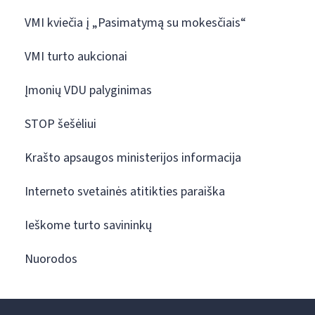
VMI kviečia į „Pasimatymą su mokesčiais“
VMI turto aukcionai
Įmonių VDU palyginimas
STOP šešėliui
Krašto apsaugos ministerijos informacija
Interneto svetainės atitikties paraiška
Ieškome turto savininkų
Nuorodos