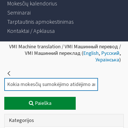
Mokesčių kalendorius
Seminarai
Tarptautinis apmokestinimas
Kontaktai / Apklausa
VMI Machine translation / VMI Машинный перевод /
VMI Машинний переклад (
English
,
Русский
,
Українська
)
Paieška
Kategorijos