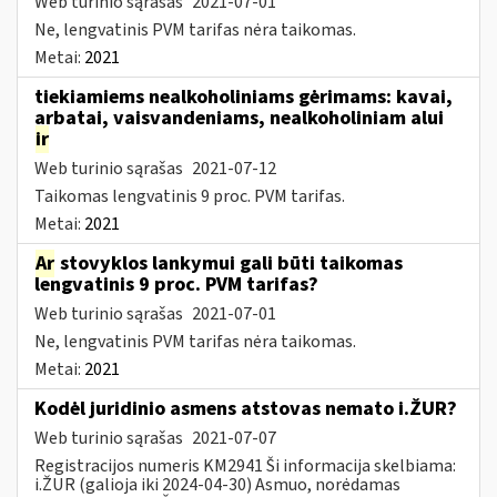
Web turinio sąrašas
2021-07-01
Ne, lengvatinis PVM tarifas nėra taikomas.
Metai:
2021
tiekiamiems nealkoholiniams gėrimams: kavai,
arbatai, vaisvandeniams, nealkoholiniam alui
ir
Web turinio sąrašas
2021-07-12
Taikomas lengvatinis 9 proc. PVM tarifas.
Metai:
2021
Ar
stovyklos lankymui gali būti taikomas
lengvatinis 9 proc. PVM tarifas?
Web turinio sąrašas
2021-07-01
Ne, lengvatinis PVM tarifas nėra taikomas.
Metai:
2021
Kodėl juridinio asmens atstovas nemato i.ŽUR?
Web turinio sąrašas
2021-07-07
Registracijos numeris KM2941 Ši informacija skelbiama:
i.ŽUR (galioja iki 2024-04-30) Asmuo, norėdamas