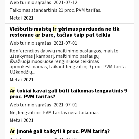
Web turinio sąrašas
2021-07-12
Taikomas standartinis 21 proc. PVM tarifas.
Metai:
2021
Viešbutis maistą
ir
gėrimus parduoda ne tik
restorane
ar
bare, tačiau taip pat teikia
Web turinio sąrašas
2021-07-01
Konferencijos dalyvių maitinimo paslaugos, maisto
užsakymas į kambarį, maitinimo paslaugų
išvažiuojamuosiuose renginiuose teikimas
apmokestinamas, taikant lengvatinį 9 proc. PVM tarifą.
Užkandžių...
Metai:
2021
Ar
tokiai kavai gali būti taikomas lengvatinis 9
proc. PVM tarifas?
Web turinio sąrašas
2021-07-01
Ne, lengvatinis PVM tarifas nėra taikomas.
Metai:
2021
Ar
įmonė gali taikyti 9 proc. PVM tarifą?