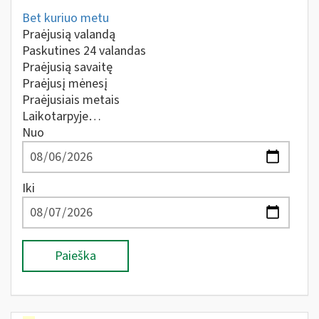
Bet kuriuo metu
Praėjusią valandą
Paskutines 24 valandas
Praėjusią savaitę
Praėjusį mėnesį
Praėjusiais metais
Laikotarpyje…
Nuo
Iki
Paieška