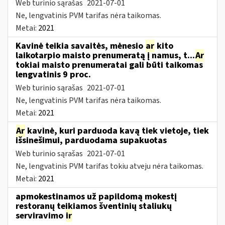
Web turinio sąrašas
2021-07-01
Ne, lengvatinis PVM tarifas nėra taikomas.
Metai:
2021
Kavinė teikia savaitės, mėnesio
ar
kito
laikotarpio maisto prenumeratą į namus, t...
Ar
tokiai maisto prenumeratai gali būti taikomas
lengvatinis 9 proc.
Web turinio sąrašas
2021-07-01
Ne, lengvatinis PVM tarifas nėra taikomas.
Metai:
2021
Ar
kavinė, kuri parduoda kavą tiek vietoje, tiek
išsinešimui, parduodama supakuotas
Web turinio sąrašas
2021-07-01
Ne, lengvatinis PVM tarifas tokiu atveju nėra taikomas.
Metai:
2021
apmokestinamos už papildomą mokestį
restoranų teikiamos šventinių staliukų
serviravimo
ir