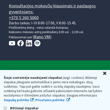
Konsultacijos mokesčių klausimais ir paslaugos
gyventojams:
+370 5 260 5060
Darbo laikas: I-IV 8.00-17.00, V 8.00-15.45.
Prieššventinę dieną - viena valanda trumpiau.
Kiekvieno mėnesio antrą penktadienį 8.00 val. - 12.00 val.
Mano VMI
Paklausimas per
Valstybinė mokesčių inspekcija prie Lietuvos
U
Respublikos finansų ministerijos
Šioje svetainėje naudojami slapukai
(angl. cookies). Būtinieji
slapukai įdiegiami automatiškai ir jiems nėra reikalingas Jūsų
Biudžetinė įstaiga. Juridinio asmens kodas — 188659752,
sutikimas. Taip pat galite sutikti ir su kitų slapukų naudojimu. Savo
adresas: Vasario 16-osios g. 14, 01107 Vilnius, Lietuva, el.paštas:
sutikimą bet kada galėsite atšaukti pakeisdami interneto naršyklės
vmi@vmi.lt
, E. pristatymo dėžutės adresas 188659752
nustatymus ir ištrindami įrašytus slapukus. Daugiau informacijos
Duomenys apie Valstybinę mokesčių inspekciją prie Lietuvos
Slapukų politika
;
Privatumo politika.
Respublikos finansų ministerijos kaupiami ir saugomi Juridinių
asmenų registre
Būtinieji slapukai