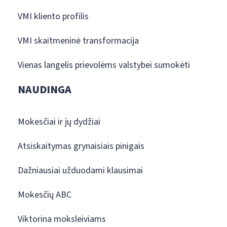
VMI kliento profilis
VMI skaitmeninė transformacija
Vienas langelis prievolėms valstybei sumokėti
NAUDINGA
Mokesčiai ir jų dydžiai
Atsiskaitymas grynaisiais pinigais
Dažniausiai užduodami klausimai
Mokesčių ABC
Viktorina moksleiviams