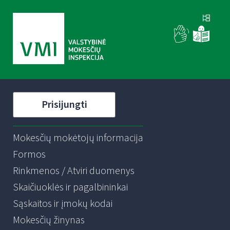
Prisijungti
Mokesčių mokėtojų informacija
Formos
Rinkmenos / Atviri duomenys
Skaičiuoklės ir pagalbininkai
Sąskaitos ir įmokų kodai
Mokesčių žinynas