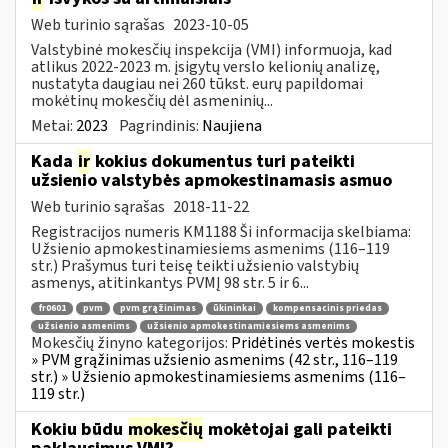
Web turinio sąrašas
2023-10-05
Valstybinė mokesčių inspekcija (VMI) informuoja, kad
atlikus 2022-2023 m. įsigytų verslo kelionių analizę,
nustatyta daugiau nei 260 tūkst. eurų papildomai
mokėtinų mokesčių dėl asmeninių...
Metai:
2023
Pagrindinis:
Naujiena
Kada
ir
kokius dokumentus turi pateikti
užsienio valstybės apmokestinamasis asmuo
Web turinio sąrašas
2018-11-22
Registracijos numeris KM1188 Ši informacija skelbiama:
Užsienio apmokestinamiesiems asmenims (116–119
str.) Prašymus turi teisę teikti užsienio valstybių
asmenys, atitinkantys PVMĮ 98 str. 5 ir 6...
fr0601
pvm
pvm grąžinimas
ūkininkai
kompensacinis priedas
užsienio asmenims
užsienio apmokestinamiesiems asmenims
Mokesčių žinyno kategorijos:
Pridėtinės vertės mokestis
» PVM grąžinimas užsienio asmenims (42 str., 116–119
str.) » Užsienio apmokestinamiesiems asmenims (116–
119 str.)
Kokiu būdu
mokesčių
mokėtojai gali pateikti