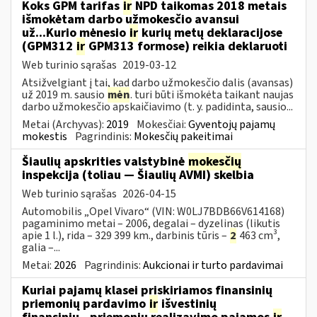
Koks GPM tarifas
ir
NPD taikomas 2018 metais
išmokėtam darbo užmokesčio avansui
už...Kurio mėnesio
ir
kurių metų deklaracijose
(GPM312
ir
GPM313 formose) reikia deklaruoti
Web turinio sąrašas
2019-03-12
Atsižvelgiant į tai, kad darbo užmokesčio dalis (avansas)
už 2019 m. sausio
mėn
. turi būti išmokėta taikant naujas
darbo užmokesčio apskaičiavimo (t. y. padidinta, sausio...
Metai (Archyvas):
2019
Mokesčiai:
Gyventojų pajamų
mokestis
Pagrindinis:
Mokesčių pakeitimai
Šiaulių apskrities valstybinė
mokesčių
inspekcija (toliau — Šiaulių AVMI) skelbia
Web turinio sąrašas
2026-04-15
Automobilis „Opel Vivaro“ (VIN: W0LJ7BDB66V614168)
pagaminimo metai – 2006, degalai – dyzelinas (likutis
apie 1 l.), rida – 329 399 km., darbinis tūris –
2
463 cm³,
galia –...
Metai:
2026
Pagrindinis:
Aukcionai ir turto pardavimai
Kuriai pajamų klasei priskiriamos finansinių
priemonių pardavimo
ir
išvestinių