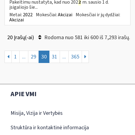
Pakeitimu nustatyta, kad nuo 202
2
m. sausio 1 d.
įsigaliojo šie...
Metai:
2022
Mokesčiai:
Akcizai
Mokesčiai ir jų dydžiai:
Akcizai
20 Įrašų(-ai)
Rodoma nuo 581 iki 600 iš 7,293 irašų.
1
...
29
30
31
...
365
APIE VMI
Misija, Vizija ir Vertybės
Struktūra ir kontaktinė informacija