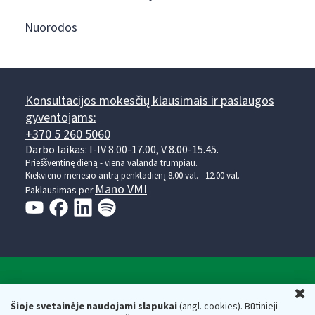
Nuorodos
Konsultacijos mokesčių klausimais ir paslaugos
gyventojams:
+370 5 260 5060
Darbo laikas: I-IV 8.00-17.00, V 8.00-15.45.
Prieššventinę dieną - viena valanda trumpiau.
Kiekvieno mėnesio antrą penktadienį 8.00 val. - 12.00 val.
Mano VMI
Paklausimas per
Valstybinė mokesčių inspekcija prie Lietuvos
U
Respublikos finansų ministerijos
Šioje svetainėje naudojami slapukai
(angl. cookies). Būtinieji