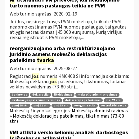
turto nuomos paslaugas teikia ne PVM
Web turinio sąrašas
2020-02-19
Jei Jūs, neįsiregistravęs PVM mokėtoju, teikiate PVM
neapmokestinamas PVM nuomos paslaugas, tai gautas
atlygis netraukiamas į 45 000 eurų sumą, kurią viršijus
reikia registruotis PVM mokėtoju,...
reorganizuojamo arba restruktūrizuojamo
juridinio asmens mokesčio deklaracijos
pateikimo
tvarka
Web turinio sąrašas
2025-08-27
Registraci
jos
numeris KM0408 Ši informacija skelbiama:
Mokesčių deklaraci
jos
pateikimas, tikslinimas, laikinas
veiklos nevykdymas (73-80 str.)...
bankrotas
deklaracija
likvidavimas
mokesčių administravimas
deklaracijos pateikimo terminas
deklaracijos pateikimas
maį 78 str.
pvmį 88 str.
pmį 51 str.
pmį 53 str.
reorganizacija
restruktūrizacija
Mokesčių žinyno kategorijos:
Mokesčių administravimas
» Mokesčių deklaracijos pateikimas, tikslinimas (73-80
str.)
VMI atlikta verslo kelionių analizė: darbostogos
ir
išvykos su artimaisiais