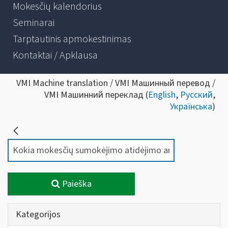
Mokesčių kalendorius
Seminarai
Tarptautinis apmokestinimas
Kontaktai / Apklausa
VMI Machine translation / VMI Машинный перевод /
VMI Машинний переклад (
English
,
Русский
,
Українська
)
Paieška
Kategorijos