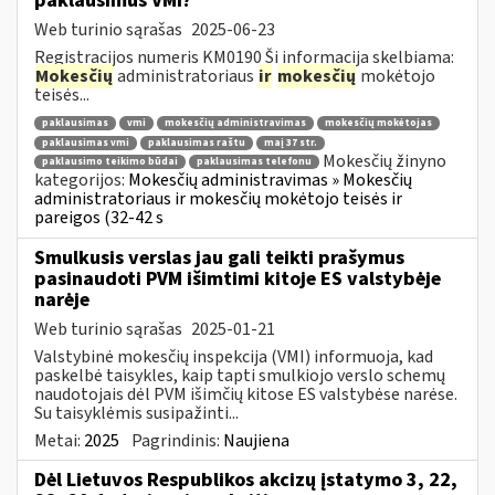
paklausimus VMI?
Web turinio sąrašas
2025-06-23
Registracijos numeris KM0190 Ši informacija skelbiama:
Mokesčių
administratoriaus
ir
mokesčių
mokėtojo
teisės...
paklausimas
vmi
mokesčių administravimas
mokesčių mokėtojas
paklausimas vmi
paklausimas raštu
maį 37 str.
Mokesčių žinyno
paklausimo teikimo būdai
paklausimas telefonu
kategorijos:
Mokesčių administravimas » Mokesčių
administratoriaus ir mokesčių mokėtojo teisės ir
pareigos (32-42 s
Smulkusis verslas jau gali teikti prašymus
pasinaudoti PVM išimtimi kitoje ES valstybėje
narėje
Web turinio sąrašas
2025-01-21
Valstybinė mokesčių inspekcija (VMI) informuoja, kad
paskelbė taisykles, kaip tapti smulkiojo verslo schemų
naudotojais dėl PVM išimčių kitose ES valstybėse narėse.
Su taisyklėmis susipažinti...
Metai:
2025
Pagrindinis:
Naujiena
Dėl Lietuvos Respublikos akcizų įstatymo 3, 22,