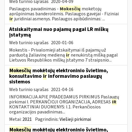
Web turinio sąrašas
2020-04-09
Paslaugos pavadinimas -
Mokesčių
mokėtojų
aprūpinimas banderolėmis. Paslaugos gavėjai - Fiziniai
ir
juridiniai asmenys. Paslaugos apibūdinimas: ...
Atsiskaitymai nuo pajamų pagal LR miškų
įstatymą
Web turinio sąrašas
2020-01-06
Mokestis - Privalomieji atskaitymai iš pajamų už
parduotą žaliavinę medieną
ir
nenukirstą mišką pagal
Lietuvos Respublikos miškų įstatymo 7 straipsnio...
Mokesčių
mokėtojų elektroninio švietimo,
konsultavimo
ir
informavimo paslaugų
sistemos
Web turinio sąrašas
2021-04-16
INFORMACIJA APIE PRADEDAMUS PIRKIMUS Paslaugų
pirkimai I. PERKANČIOJI ORGANIZACIJA, ADRESAS
IR
KONTAKTINIAI DUOMENYS: I.1. Perkančiosios
organizacijos pavadinimas...
Metai:
2021
Pagrindinis:
Viešieji pirkimai
Mokesčių
mokėtojų elektroninio švietimo,