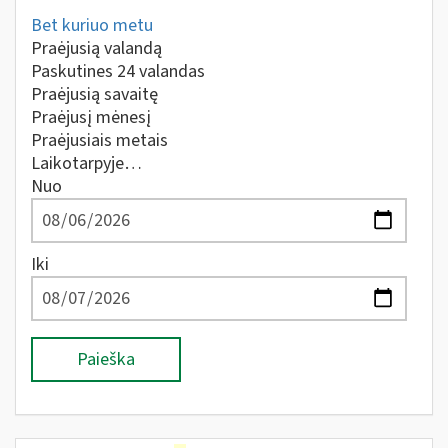
Bet kuriuo metu
Praėjusią valandą
Paskutines 24 valandas
Praėjusią savaitę
Praėjusį mėnesį
Praėjusiais metais
Laikotarpyje…
Nuo
Iki
Paieška