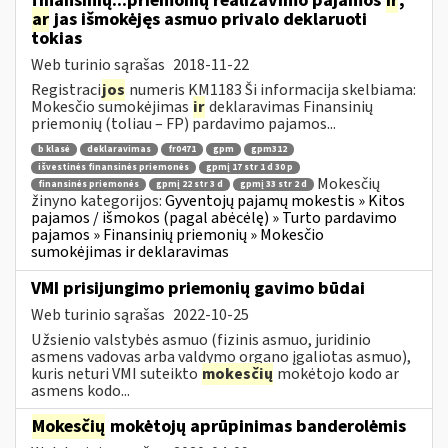
finansinių...priemonių realizavimo pajamos
ir
,
ar
jas išmokėjęs asmuo privalo deklaruoti
tokias
Web turinio sąrašas
2018-11-22
Registraci
jos
numeris KM1183 Ši informacija skelbiama:
Mokesčio sumokėjimas
ir
deklaravimas Finansinių
priemonių (toliau – FP) pardavimo pajamos...
b klasė
deklaravimas
fr0471
gpm
gpm312
išvestinės finansinės priemonės
gpmį 17 str 1 d 30 p
Mokesčių
finansinės priemonės
gpmį 22 str 3 d
gpmį 33 str 2 d
žinyno kategorijos:
Gyventojų pajamų mokestis » Kitos
pajamos / išmokos (pagal abėcėlę) » Turto pardavimo
pajamos » Finansinių priemonių » Mokesčio
sumokėjimas ir deklaravimas
VMI prisijungimo priemonių gavimo būdai
Web turinio sąrašas
2022-10-25
Užsienio valstybės asmuo (fizinis asmuo, juridinio
asmens vadovas arba valdymo organo įgaliotas asmuo),
kuris neturi VMI suteikto
mokesčių
mokėtojo kodo ar
asmens kodo...
Mokesčių
mokėtojų aprūpinimas banderolėmis