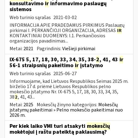
konsultavimo
ir
informavimo paslaugų
sistemos
Web turinio sąrašas
2021-03-02
INFORMACIJA APIE PRADEDAMUS PIRKIMUS Paslaugų
pirkimai I. PERKANČIOJI ORGANIZACIJA, ADRESAS
IR
KONTAKTINIAI DUOMENYS: I.1. Perkančiosios
organizacijos pavadinimas...
Metai:
2021
Pagrindinis:
Viešieji pirkimai
IX-675 5, 17, 18, 30, 33, 34, 35, 38-
2
, 41, 43
ir
56-1 straipsnių pakeitimo
ir
įstatymo
Web turinio sąrašas
2025-06-27
Informuojame, kad Lietuvos Respublikos Seimas 2025 m.
birželio 17 d. priėmė Lietuvos Respublikos pelno
mokesčio įstatymo Nr. IX-675 5, 17, 18, 30, 33, 34, 35,
38
2
, 41, 43...
Metai:
2025
Mokesčių žinyno kategorijos:
Mokesčių
įstatymų pakeitimai » Pelno mokesčio pakeitimai nuo
2026 m.
Per kiek laiko VMI turi atsakyti
mokesčių
mokėtojui į raštu pateiktą paklausimą?