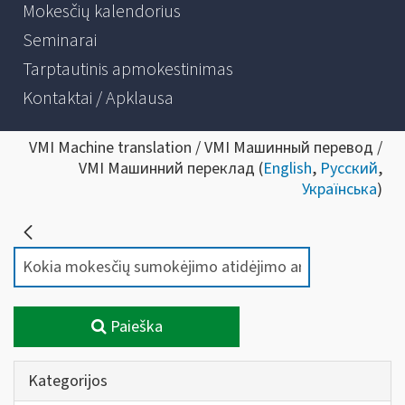
Mokesčių kalendorius
Seminarai
Tarptautinis apmokestinimas
Kontaktai / Apklausa
VMI Machine translation / VMI Машинный перевод /
VMI Машинний переклад (
English
,
Русский
,
Українська
)
Paieška
Kategorijos