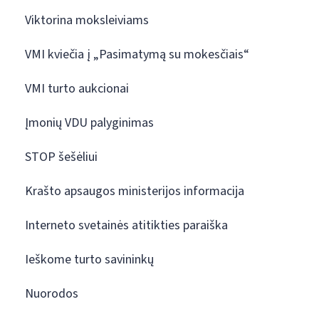
Viktorina moksleiviams
VMI kviečia į „Pasimatymą su mokesčiais“
VMI turto aukcionai
Įmonių VDU palyginimas
STOP šešėliui
Krašto apsaugos ministerijos informacija
Interneto svetainės atitikties paraiška
Ieškome turto savininkų
Nuorodos