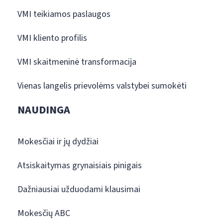
VMI teikiamos paslaugos
VMI kliento profilis
VMI skaitmeninė transformacija
Vienas langelis prievolėms valstybei sumokėti
NAUDINGA
Mokesčiai ir jų dydžiai
Atsiskaitymas grynaisiais pinigais
Dažniausiai užduodami klausimai
Mokesčių ABC