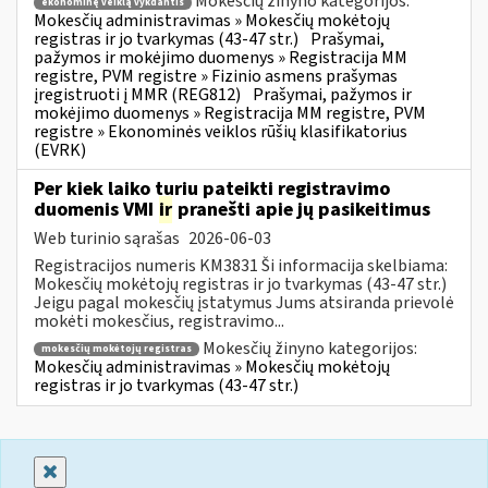
Mokesčių žinyno kategorijos:
ekonominę veiklą vykdantis
Mokesčių administravimas » Mokesčių mokėtojų
registras ir jo tvarkymas (43-47 str.)
Prašymai,
pažymos ir mokėjimo duomenys » Registracija MM
registre, PVM registre » Fizinio asmens prašymas
įregistruoti į MMR (REG812)
Prašymai, pažymos ir
mokėjimo duomenys » Registracija MM registre, PVM
registre » Ekonominės veiklos rūšių klasifikatorius
(EVRK)
Per kiek laiko turiu pateikti registravimo
duomenis VMI
ir
pranešti apie jų pasikeitimus
Web turinio sąrašas
2026-06-03
Registracijos numeris KM3831 Ši informacija skelbiama:
Mokesčių mokėtojų registras ir jo tvarkymas (43-47 str.)
Jeigu pagal mokesčių įstatymus Jums atsiranda prievolė
mokėti mokesčius, registravimo...
Mokesčių žinyno kategorijos:
mokesčių mokėtojų registras
Mokesčių administravimas » Mokesčių mokėtojų
registras ir jo tvarkymas (43-47 str.)
Uždaryti