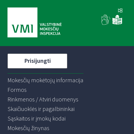
Prisijungti
Mokesčių mokėtojų informacija
Formos
Rinkmenos / Atviri duomenys
Skaičiuoklės ir pagalbininkai
Sąskaitos ir įmokų kodai
Mokesčių žinynas