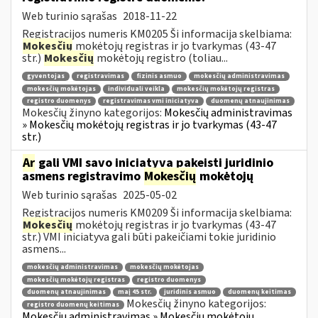
Web turinio sąrašas
2018-11-22
Registracijos numeris KM0205 Ši informacija skelbiama:
Mokesčių
mokėtojų registras ir jo tvarkymas (43-47
str.)
Mokesčių
mokėtojų registro (toliau...
gyventojas
registravimas
fizinis asmuo
mokesčių administravimas
mokesčių mokėtojas
individuali veikla
mokesčių mokėtojų registras
registro duomenys
registravimas vmi iniciatyva
duomenų atnaujinimas
Mokesčių žinyno kategorijos:
Mokesčių administravimas
» Mokesčių mokėtojų registras ir jo tvarkymas (43-47
str.)
Ar
gali VMI savo iniciatyva pakeisti juridinio
asmens registravimo
Mokesčių
mokėtojų
Web turinio sąrašas
2025-05-02
Registracijos numeris KM0209 Ši informacija skelbiama:
Mokesčių
mokėtojų registras ir jo tvarkymas (43-47
str.) VMI iniciatyva gali būti pakeičiami tokie juridinio
asmens...
mokesčių administravimas
mokesčių mokėtojas
mokesčių mokėtojų registras
registro duomenys
duomenų atnaujinimas
maį 45 str.
juridinis asmuo
duomenų keitimas
Mokesčių žinyno kategorijos:
registro duomenų keitimas
Mokesčių administravimas » Mokesčių mokėtojų