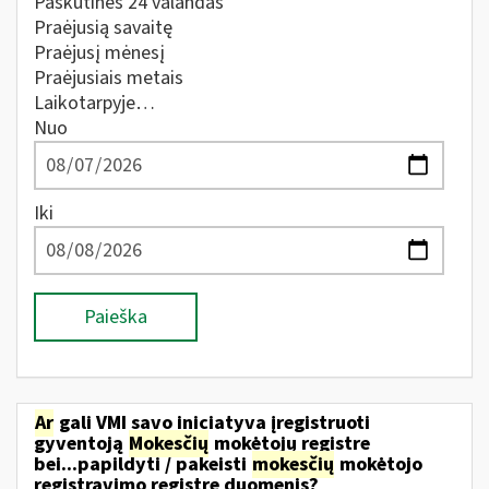
Paskutines 24 valandas
Praėjusią savaitę
Praėjusį mėnesį
Praėjusiais metais
Laikotarpyje…
Nuo
Iki
Paieška
Ar
gali VMI savo iniciatyva įregistruoti
gyventoją
Mokesčių
mokėtojų registre
bei...papildyti / pakeisti
mokesčių
mokėtojo
registravimo registre duomenis?