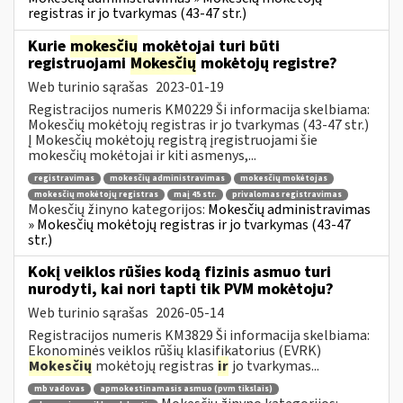
registras ir jo tvarkymas (43-47 str.)
Kurie
mokesčių
mokėtojai turi būti
registruojami
Mokesčių
mokėtojų registre?
Web turinio sąrašas
2023-01-19
Registracijos numeris KM0229 Ši informacija skelbiama:
Mokesčių mokėtojų registras ir jo tvarkymas (43-47 str.)
Į Mokesčių mokėtojų registrą įregistruojami šie
mokesčių mokėtojai ir kiti asmenys,...
registravimas
mokesčių administravimas
mokesčių mokėtojas
mokesčių mokėtojų registras
maį 45 str.
privalomas registravimas
Mokesčių žinyno kategorijos:
Mokesčių administravimas
» Mokesčių mokėtojų registras ir jo tvarkymas (43-47
str.)
Kokį veiklos rūšies kodą fizinis asmuo turi
nurodyti, kai nori tapti tik PVM mokėtoju?
Web turinio sąrašas
2026-05-14
Registracijos numeris KM3829 Ši informacija skelbiama:
Ekonominės veiklos rūšių klasifikatorius (EVRK)
Mokesčių
mokėtojų registras
ir
jo tvarkymas...
mb vadovas
apmokestinamasis asmuo (pvm tikslais)