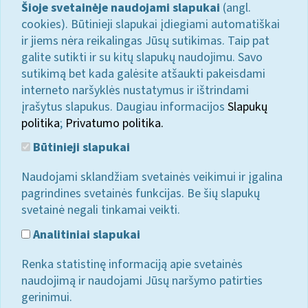
Šioje svetainėje naudojami slapukai
(angl.
cookies). Būtinieji slapukai įdiegiami automatiškai
ir jiems nėra reikalingas Jūsų sutikimas. Taip pat
galite sutikti ir su kitų slapukų naudojimu. Savo
sutikimą bet kada galėsite atšaukti pakeisdami
interneto naršyklės nustatymus ir ištrindami
įrašytus slapukus. Daugiau informacijos
Slapukų
politika
;
Privatumo politika.
Būtinieji slapukai
Naudojami sklandžiam svetainės veikimui ir įgalina
pagrindines svetainės funkcijas. Be šių slapukų
svetainė negali tinkamai veikti.
Analitiniai slapukai
Renka statistinę informaciją apie svetainės
naudojimą ir naudojami Jūsų naršymo patirties
gerinimui.