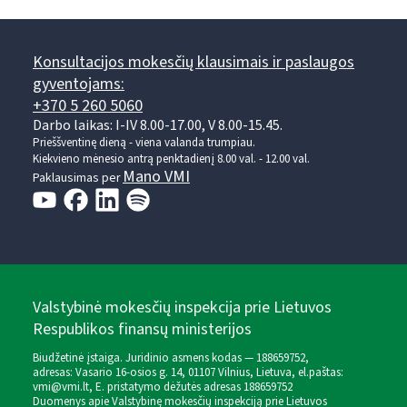
Konsultacijos mokesčių klausimais ir paslaugos
gyventojams:
+370 5 260 5060
Darbo laikas: I-IV 8.00-17.00, V 8.00-15.45.
Prieššventinę dieną - viena valanda trumpiau.
Kiekvieno mėnesio antrą penktadienį 8.00 val. - 12.00 val.
Mano VMI
Paklausimas per
Valstybinė mokesčių inspekcija prie Lietuvos
Respublikos finansų ministerijos
Biudžetinė įstaiga. Juridinio asmens kodas — 188659752,
adresas: Vasario 16-osios g. 14, 01107 Vilnius, Lietuva, el.paštas:
vmi@vmi.lt
, E. pristatymo dėžutės adresas 188659752
Duomenys apie Valstybinę mokesčių inspekciją prie Lietuvos