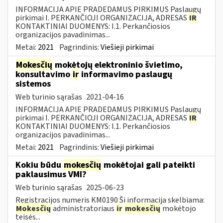
INFORMACIJA APIE PRADEDAMUS PIRKIMUS Paslaugų
pirkimai I. PERKANČIOJI ORGANIZACIJA, ADRESAS
IR
KONTAKTINIAI DUOMENYS: I.1. Perkančiosios
organizacijos pavadinimas...
Metai:
2021
Pagrindinis:
Viešieji pirkimai
Mokesčių
mokėtojų elektroninio švietimo,
konsultavimo
ir
informavimo paslaugų
sistemos
Web turinio sąrašas
2021-04-16
INFORMACIJA APIE PRADEDAMUS PIRKIMUS Paslaugų
pirkimai I. PERKANČIOJI ORGANIZACIJA, ADRESAS
IR
KONTAKTINIAI DUOMENYS: I.1. Perkančiosios
organizacijos pavadinimas...
Metai:
2021
Pagrindinis:
Viešieji pirkimai
Kokiu būdu
mokesčių
mokėtojai gali pateikti
paklausimus VMI?
Web turinio sąrašas
2025-06-23
Registracijos numeris KM0190 Ši informacija skelbiama:
Mokesčių
administratoriaus
ir
mokesčių
mokėtojo
teisės...