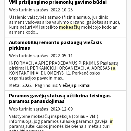
VMI prisijungimo priemonių gavimo būdai
Web turinio sąrašas
2022-10-25
Užsienio valstybės asmuo (fizinis asmuo, juridinio
asmens vadovas arba valdymo organo įgaliotas asmuo),
kuris neturi VMI suteikto
mokesčių
mokėtojo kodo ar
asmens kodo...
Automobilių remonto paslaugų viešasis
pirkimas
Web turinio sąrašas
2022-05-11
INFORMACIJA APIE PRADEDAMUS PIRKIMUS Paslaugų
pirkimai I. PERKANČIOJI ORGANIZACIJA, ADRESAS
IR
KONTAKTINIAI DUOMENYS: I.1. Perkančiosios
organizacijos pavadinimas...
Metai:
2022
Pagrindinis:
Viešieji pirkimai
Paramos gavėjų statusą užtikrina teisingas
paramos panaudojimas
Web turinio sąrašas
2020-12-09
Valstybinė mokesčių inspekcija (toliau – VMI)
informuoja, jog paramos sulaukę paramos gavėjai
ir
paramą suteikusios įmonės kiekvienais metais turi