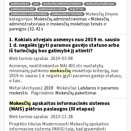
paklausimas
vmi
mokesčių administravimas
mokesčių mokėtojas
paklausimas vmi
paklausimas raštu
maį 37 str.
Mokesčių žinyno
paklausimo teikimo būdai
paklausimas telefonu
kategorijos:
Mokesčių administravimas » Mokesčių
administratoriaus ir mokesčių mokėtojo teisės ir
pareigos (32-42 s
1. Kokiais atvejais asmenys nuo 2019 m. sausio
1 d. negalės įgyti paramos gavėjo statuso arba
iš turinčiųjų bus galimybė jį atimti?
Web turinio sąrašas
2019-03-08
Asmenys, neatitinkantys MAĮ 401 str. nustatytų
minimalių patikimo
mokesčių
mokėtojo kriterijų, nuo
2019 m. sausio 1 d. negalės įgyti paramos gavėjo statuso,
o tais...
Metai (Archyvas):
2019
Mokesčiai:
Labdaros ir paramos
mokestis
Pagrindinis:
Mokesčių pakeitimai
Mokesčių
apskaitos informacinės sistemos
(MAIS) plėtros paslaugos (III etapas)
Web turinio sąrašas
2023-11-28
Projekto tikslas Modernizuoti Mokesčių apskaitos
informacinę sistemą (MAIS) taip, kad įgyvendinti