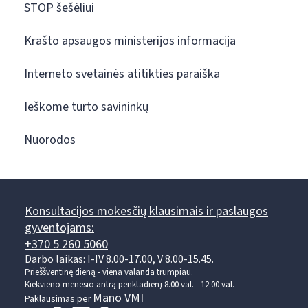
STOP šešėliui
Krašto apsaugos ministerijos informacija
Interneto svetainės atitikties paraiška
Ieškome turto savininkų
Nuorodos
Konsultacijos mokesčių klausimais ir paslaugos
gyventojams:
+370 5 260 5060
Darbo laikas: I-IV 8.00-17.00, V 8.00-15.45.
Prieššventinę dieną - viena valanda trumpiau.
Kiekvieno mėnesio antrą penktadienį 8.00 val. - 12.00 val.
Mano VMI
Paklausimas per