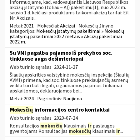
Informuojame, kad, vadovaujantis Lietuvos Respublikos
akcizų įstatymo (toliau − AĮ) pakeitimu[1], nuo 2022 m.
sausio 1 d. keičiasi produktams taikomi akcizų tarifai: Eil.
Nr. Akcizais...
Metai:
2021
Mokesčiai:
Akcizai
Mokesčių žinyno
kategorijos:
Mokesčių įstatymų pakeitimai » Mokesčių
įstatymų pakeitimai 2022 metais » Akcizų pakeitimai
2022 m.
Su VMI pagalba pajamos iš prekybos soc.
tinkluose auga dešimteriopai
Web turinio sąrašas
2024-11-27
Šiaulių apskrities valstybinė mokesčių inspekcija (Šiaulių
AVMI) primena, kad soc. tinkluose prekiaujančių asmenų
veikla turi būti legali, o gaunamos pajamos tinkamai
apskaitomos, deklaruojamos bei...
Metai:
2024
Pagrindinis:
Naujiena
Mokesčių
informacijos centro kontaktai
Web turinio sąrašas
2020-07-24
Konsultacijos
mokesčių
klausimais
ir
paslaugos
gyventojams Konsultacijas
mokesčių
klausimais
ir
...