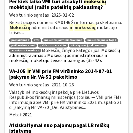
Per kiek laiko VMI turi atsakyti
mokesčių
mokėtojui į raštu pateiktą paklausimą?
Web turinio sąrašas
2026-01-02
Registracijos numeris KM0146 Ši informacija skelbiama:
Mokesčių
administratoriaus
ir
mokesčių
mokėtojo
teisės...
paklausimas
vmi
mokesčių administravimas
mokesčių mokėtojas
paklausimas vmi
paklausimas raštu
atsakymas į paklausimą
Mokesčių žinyno kategorijos:
Mokesčių
atsakymo terminas
administravimas » Mokesčių administratoriaus ir
mokesčių mokėtojo teisės ir pareigos (32-42 s
VA-105
ir
VMI prie FM viršininko 2014-07-01
įsakymo Nr. VA-52 pakeitimo
Web turinio sąrašas
2021-10-26
Valstybinė mokesčių inspekcija prie Lietuvos
Respublikos finansų ministerijos (toliau ― VMI prie FM)
informuoja apie VMI prie FM viršininko 2021 m. spalio 21
d. įsakymą Nr. VA-70 „Dėl Valstybinės...
Metai:
2021
Atsiskaitymai nuo pajamų pagal LR miškų
įstatymą