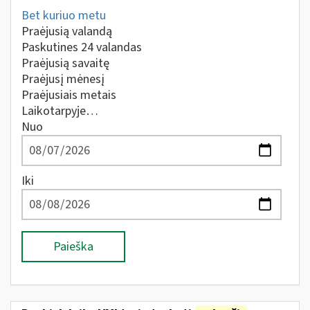
Bet kuriuo metu
Praėjusią valandą
Paskutines 24 valandas
Praėjusią savaitę
Praėjusį mėnesį
Praėjusiais metais
Laikotarpyje…
Nuo
Iki
Paieška