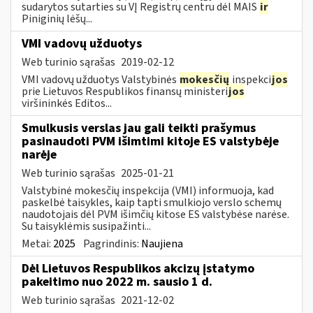
sudarytos sutarties su VĮ Registrų centru dėl MAIS
ir
Piniginių lėšų...
VMI vadovų užduotys
Web turinio sąrašas
2019-02-12
VMI vadovų užduotys Valstybinės
mokesčių
inspekci
jos
prie Lietuvos Respublikos finansų ministeri
jos
viršininkės Editos...
Smulkusis verslas jau gali teikti prašymus
pasinaudoti PVM išimtimi kitoje ES valstybėje
narėje
Web turinio sąrašas
2025-01-21
Valstybinė mokesčių inspekcija (VMI) informuoja, kad
paskelbė taisykles, kaip tapti smulkiojo verslo schemų
naudotojais dėl PVM išimčių kitose ES valstybėse narėse.
Su taisyklėmis susipažinti...
Metai:
2025
Pagrindinis:
Naujiena
Dėl Lietuvos Respublikos akcizų įstatymo
pakeitimo nuo 2022 m. sausio 1 d.
Web turinio sąrašas
2021-12-02