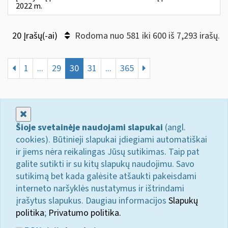
2022 m.
20 Įrašų(-ai)
Rodoma nuo 581 iki 600 iš 7,293 irašų.
1
...
29
30
31
...
365
Uždaryti
Šioje svetainėje naudojami slapukai
(angl.
cookies). Būtinieji slapukai įdiegiami automatiškai
ir jiems nėra reikalingas Jūsų sutikimas. Taip pat
galite sutikti ir su kitų slapukų naudojimu. Savo
sutikimą bet kada galėsite atšaukti pakeisdami
interneto naršyklės nustatymus ir ištrindami
įrašytus slapukus. Daugiau informacijos
Slapukų
politika
;
Privatumo politika.