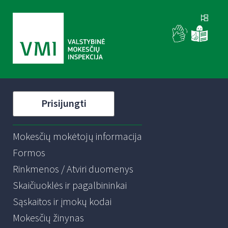
Prisijungti
Mokesčių mokėtojų informacija
Formos
Rinkmenos / Atviri duomenys
Skaičiuoklės ir pagalbininkai
Sąskaitos ir įmokų kodai
Mokesčių žinynas