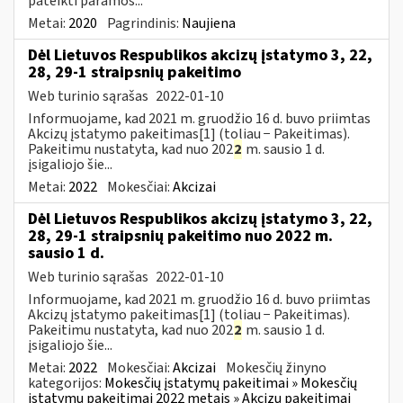
pateikti paramos...
Metai:
2020
Pagrindinis:
Naujiena
Dėl Lietuvos Respublikos akcizų įstatymo 3, 22,
28, 29-1 straipsnių pakeitimo
Web turinio sąrašas
2022-01-10
Informuojame, kad 2021 m. gruodžio 16 d. buvo priimtas
Akcizų įstatymo pakeitimas[1] (toliau − Pakeitimas).
Pakeitimu nustatyta, kad nuo 202
2
m. sausio 1 d.
įsigaliojo šie...
Metai:
2022
Mokesčiai:
Akcizai
Dėl Lietuvos Respublikos akcizų įstatymo 3, 22,
28, 29-1 straipsnių pakeitimo nuo 2022 m.
sausio 1 d.
Web turinio sąrašas
2022-01-10
Informuojame, kad 2021 m. gruodžio 16 d. buvo priimtas
Akcizų įstatymo pakeitimas[1] (toliau − Pakeitimas).
Pakeitimu nustatyta, kad nuo 202
2
m. sausio 1 d.
įsigaliojo šie...
Metai:
2022
Mokesčiai:
Akcizai
Mokesčių žinyno
kategorijos:
Mokesčių įstatymų pakeitimai » Mokesčių
įstatymų pakeitimai 2022 metais » Akcizų pakeitimai