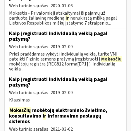
Web turinio sąrašas
2020-01-06
Mokestis - Privalomieji atskaitymai iš pajamų už
parduotą žaliavinę medieną
ir
nenukirstą mišką pagal
Lietuvos Respublikos miškų įstatymo 7 straipsnio...
Kaip įregistruoti individualią veiklą pagal
pažymą?
Web turinio sąrašas
2019-02-09
Prieš pradėdamas vykdyti individualią veiklą, turite VMI
pateikti Fizinio asmens prašymą įregistruoti į
Mokesčių
mokėtojų registrą (REG812 forma[EP1] ). Individualią
veiklą...
Kaip įregistruoti individualią veiklą pagal
pažymą?
Web turinio sąrašas
2019-02-09
Klausimas
Mokesčių
mokėtojų elektroninio švietimo,
konsultavimo
ir
informavimo paslaugų
sistemos
Web turinio sąrašas
2021-03-02