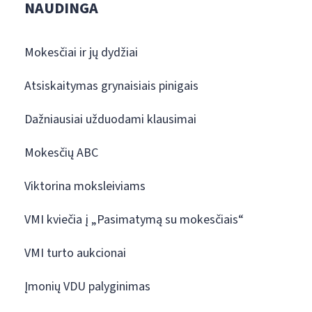
NAUDINGA
Mokesčiai ir jų dydžiai
Atsiskaitymas grynaisiais pinigais
Dažniausiai užduodami klausimai
Mokesčių ABC
Viktorina moksleiviams
VMI kviečia į „Pasimatymą su mokesčiais“
VMI turto aukcionai
Įmonių VDU palyginimas