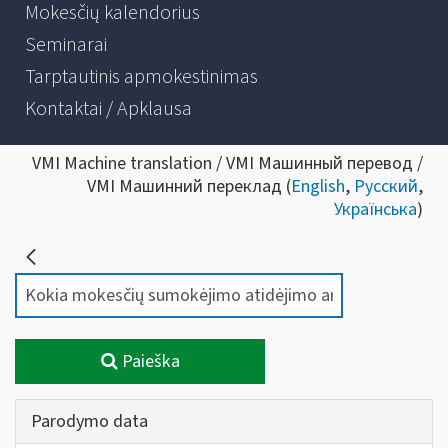
Mokesčių kalendorius
Seminarai
Tarptautinis apmokestinimas
Kontaktai / Apklausa
VMI Machine translation / VMI Машинный перевод /
VMI Машинний переклад (
English
,
Русский
,
Українська
)
Paieška
Parodymo data