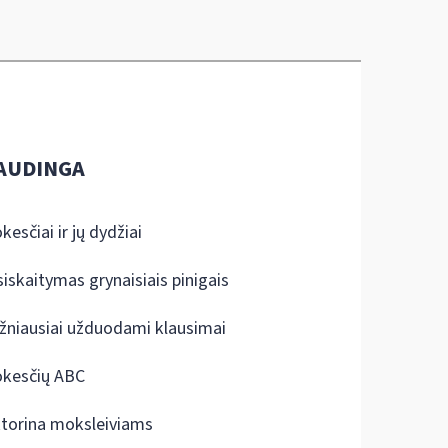
AUDINGA
kesčiai ir jų dydžiai
siskaitymas grynaisiais pinigais
žniausiai užduodami klausimai
kesčių ABC
ktorina moksleiviams