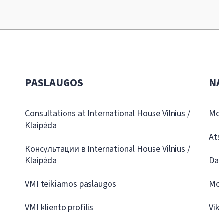
PASLAUGOS
N
Consultations at International House Vilnius /
Mo
Klaipėda
At
Консультации в International House Vilnius /
Klaipėda
Da
VMI teikiamos paslaugos
Mo
VMI kliento profilis
Vi