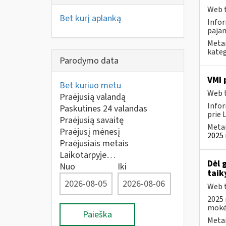
Web t
Bet kurį aplanką
Infor
pajam
Metai
kateg
Parodymo data
VMI 
Bet kuriuo metu
Web t
Praėjusią valandą
Infor
Paskutines 24 valandas
prie 
Praėjusią savaitę
Metai
Praėjusį mėnesį
2025 
Praėjusiais metais
Laikotarpyje…
Dėl 
Nuo
Iki
tai
Web t
2025 
mokėt
Paieška
Metai