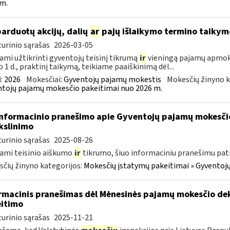
m.
parduotų akcijų, dalių
ar
pajų išlaikymo termino taikym
urinio sąrašas
2026-03-05
ami užtikrinti gyventojų teisinį tikrumą
ir
vieningą pajamų apmokes
o 1 d., praktinį taikymą, teikiame paaiškinimą dėl...
:
2026
Mokesčiai:
Gyventojų pajamų mokestis
Mokesčių žinyno k
tojų pajamų mokesčio pakeitimai nuo 2026 m.
informacinio pranešimo apie Gyventojų pajamų mokesči
kslinimo
urinio sąrašas
2025-08-26
ami teisinio aiškumo
ir
tikrumo, šiuo informaciniu pranešimu pa
čių žinyno kategorijos:
Mokesčių įstatymų pakeitimai » Gyventoj
rmacinis pranešimas dėl Mėnesinės pajamų mokesčio dek
itimo
urinio sąrašas
2025-11-21