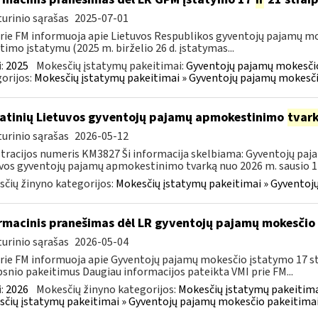
urinio sąrašas
2025-07-01
rie FM informuoja apie Lietuvos Respublikos gyventojų pajamų mo
timo įstatymu (2025 m. birželio 26 d. įstatymas...
:
2025
Mokesčių įstatymų pakeitimai:
Gyventojų pajamų mokesčio
orijos:
Mokesčių įstatymų pakeitimai » Gyventojų pajamų mokesči
atinių Lietuvos gyventojų pajamų apmokestinimo
tvar
urinio sąrašas
2026-05-12
tracijos numeris KM3827 Ši informacija skelbiama: Gyventojų paj
vos gyventojų pajamų apmokestinimo tvarką nuo 2026 m. sausio 1 d
čių žinyno kategorijos:
Mokesčių įstatymų pakeitimai » Gyventoj
rmacinis pranešimas dėl LR gyventojų pajamų mokesčio 
urinio sąrašas
2026-05-04
rie FM informuoja apie Gyventojų pajamų mokesčio įstatymo 17 s
psnio pakeitimus Daugiau informacijos pateikta VMI prie FM...
:
2026
Mokesčių žinyno kategorijos:
Mokesčių įstatymų pakeitima
čių įstatymų pakeitimai » Gyventojų pajamų mokesčio pakeitimai