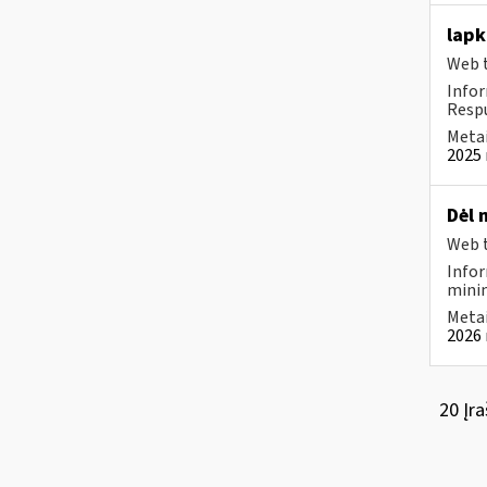
lapk
Web t
Infor
Respu
Metai
2025 
Dėl 
Web t
Infor
minim
Metai
2026 
20 Įra