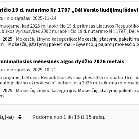
ričio 19 d. nutarimo Nr. 1797 „Dėl Verslo liudijimų išd
urinio sąrašas
2025-11-24
muojame, kad 2025 m. lapkričio 19 d. priimtas Lietuvos Respubliko
blikos Vyriausybės 2002 m. lapkričio 19 d. nutarimo Nr. 1797 „Dėl Ve
:
2025
Mokesčių žinyno kategorijos:
Mokesčių įstatymų pakeitima
m.
Mokesčių įstatymų pakeitimai » Gyventojų pajamų mokesčio p
minimaliosios mėnesinės algos dydžio 2026 metais
urinio sąrašas
2025-10-21
muojame, Lietuvos Respublikos Vyriausybės 2025 m. spalio 16 d. n
aliojo darbo užmokesčio“ patvirtinta 2026 m. taikoma minimalioj
:
2025
Mokesčių žinyno kategorijos:
Mokesčių įstatymų pakeitima
m.
šų(-ai)
Rodoma nuo 1 iki 15 iš 15 irašų.