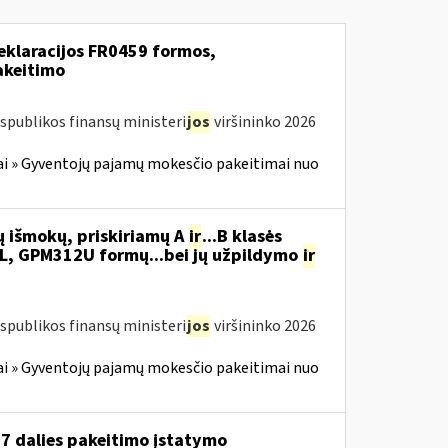
eklaracijos FR0459 formos,
akeitimo
spublikos finansų ministeri
jos
viršininko 2026
i » Gyventojų pajamų mokesčio pakeitimai nuo
ų išmokų, priskiriamų A
ir
...B klasės
, GPM312U formų...bei jų užpildymo
ir
spublikos finansų ministeri
jos
viršininko 2026
i » Gyventojų pajamų mokesčio pakeitimai nuo
 7 dalies pakeitimo įstatymo