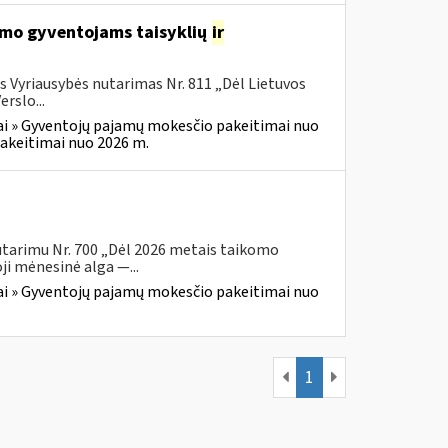
avimo gyventojams taisyklių
ir
s Vyriausybės nutarimas Nr. 811 „Dėl Lietuvos
rslo...
i » Gyventojų pajamų mokesčio pakeitimai nuo
akeitimai nuo 2026 m.
utarimu Nr. 700 „Dėl 2026 metais taikomo
i mėnesinė alga —...
i » Gyventojų pajamų mokesčio pakeitimai nuo
1