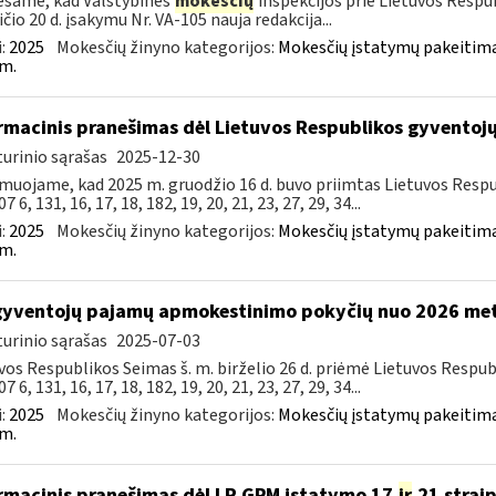
šame, kad Valstybinės
mokesčių
inspekcijos prie Lietuvos Respub
ičio 20 d. įsakymu Nr. VA-105 nauja redakcija...
:
2025
Mokesčių žinyno kategorijos:
Mokesčių įstatymų pakeitima
m.
rmacinis pranešimas dėl Lietuvos Respublikos gyvento
urinio sąrašas
2025-12-30
muojame, kad 2025 m. gruodžio 16 d. buvo priimtas Lietuvos Resp
7 6, 131, 16, 17, 18, 182, 19, 20, 21, 23, 27, 29, 34...
:
2025
Mokesčių žinyno kategorijos:
Mokesčių įstatymų pakeitima
m.
gyventojų pajamų apmokestinimo pokyčių nuo 2026 me
urinio sąrašas
2025-07-03
vos Respublikos Seimas š. m. birželio 26 d. priėmė Lietuvos Resp
7 6, 131, 16, 17, 18, 182, 19, 20, 21, 23, 27, 29, 34...
:
2025
Mokesčių žinyno kategorijos:
Mokesčių įstatymų pakeitima
m.
rmacinis pranešimas dėl LR GPM įstatymo 17
ir
21 strai