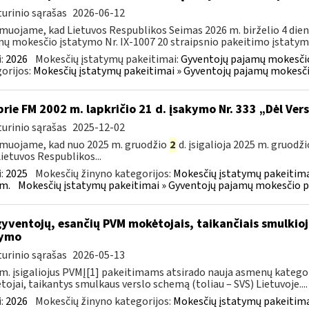
urinio sąrašas
2026-06-12
muojame, kad Lietuvos Respublikos Seimas 2026 m. birželio 4 die
ų mokesčio įstatymo Nr. IX-1007 20 straipsnio pakeitimo įstatymą 
:
2026
Mokesčių įstatymų pakeitimai:
Gyventojų pajamų mokesčio
orijos:
Mokesčių įstatymų pakeitimai » Gyventojų pajamų mokesči
prie FM 2002 m. lapkričio 21 d. įsakymo Nr. 333 „Dėl Ver
urinio sąrašas
2025-12-02
muojame, kad nuo 2025 m. gruodžio
2
d. įsigalioja 2025 m. gruodži
Lietuvos Respublikos...
:
2025
Mokesčių žinyno kategorijos:
Mokesčių įstatymų pakeitima
m.
Mokesčių įstatymų pakeitimai » Gyventojų pajamų mokesčio p
gyventojų, esančių PVM mokėtojais, taikančiais smulki
kymo
urinio sąrašas
2026-05-13
m. įsigaliojus PVMĮ[1] pakeitimams atsirado nauja asmenų kategori
ojai, taikantys smulkaus verslo schemą (toliau – SVS) Lietuvoje....
:
2026
Mokesčių žinyno kategorijos:
Mokesčių įstatymų pakeitima