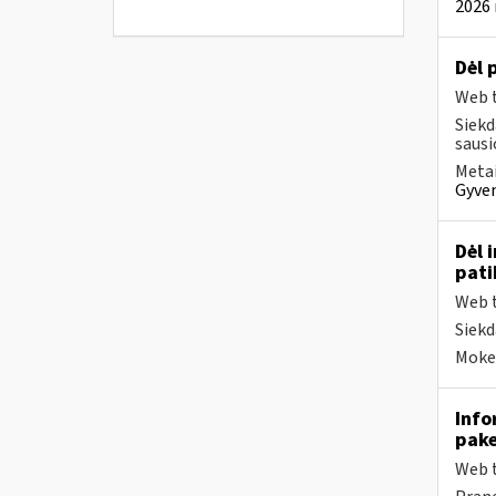
2026 
Dėl 
Web t
Siekd
sausi
Metai
Gyven
Dėl 
pati
Web t
Siekd
Mokes
Info
pake
Web t