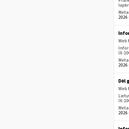
Prane
lapkr
Metai
2026 
Info
Web t
Infor
IX-100
Metai
2026 
Dėl 
Web t
Lietu
IX-100
Metai
2026 
Info