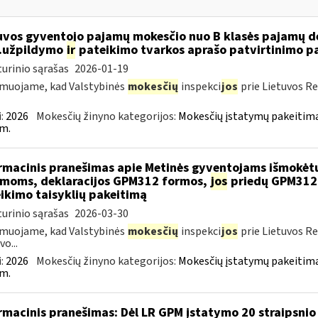
uvos gyventojo pajamų mokesčio nuo B klasės pajamų d
..užpildymo
ir
pateikimo tvarkos aprašo patvirtinimo p
urinio sąrašas
2026-01-19
muojame, kad Valstybinės
mokesčių
inspekci
jos
prie Lietuvos Re
:
2026
Mokesčių žinyno kategorijos:
Mokesčių įstatymų pakeitima
m.
rmacinis pranešimas apie Metinės gyventojams išmokėt
moms, deklaracijos GPM312 formos,
jos
priedų GPM312L
ikimo taisyklių pakeitimą
urinio sąrašas
2026-03-30
muojame, kad Valstybinės
mokesčių
inspekci
jos
prie Lietuvos Re
o...
:
2026
Mokesčių žinyno kategorijos:
Mokesčių įstatymų pakeitima
m.
rmacinis pranešimas: Dėl LR GPM įstatymo 20 straipsnio