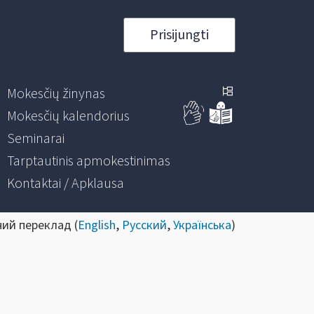
Prisijungti
Mokesčių žinynas
Mokesčių kalendorius
Seminarai
Tarptautinis apmokestinimas
Kontaktai / Apklausa
ний переклад (
English
,
Русский
,
Українська
)