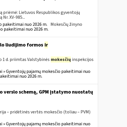
ną priėmė: Lietuvos Respublikos gyventojų
Nr. XV-985...
 pakeitimai nuo 2026 m.
Mokesčių žinyno
o pakeitimai nuo 2026 m.
slo liudijimo formos
ir
o 1 d. priimtas Valstybinės
mokesčių
inspekcijos
i » Gyventojų pajamų mokesčio pakeitimai nuo
akeitimai nuo 2026 m.
ojo verslo schemą, GPM įstatymo nuostatų
ja – pridėtinės vertės mokesčio (toliau – PVM)
i » Gyventojų pajamų mokesčio pakeitimai nuo