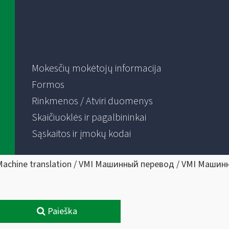
Mokesčių mokėtojų informacija
Formos
Rinkmenos / Atviri duomenys
Skaičiuoklės ir pagalbininkai
Sąskaitos ir įmokų kodai
Machine translation / VMI Машинный перевод / VMI Машин
Paieška