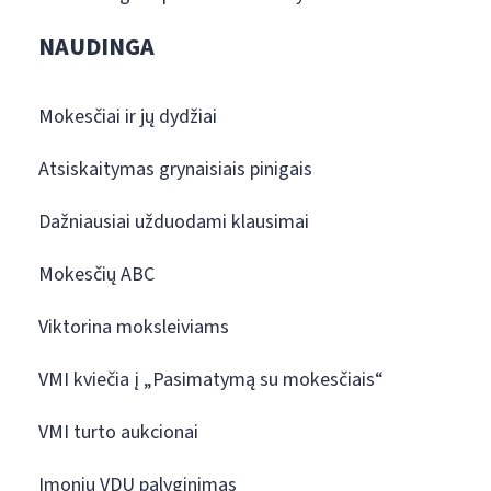
NAUDINGA
Mokesčiai ir jų dydžiai
Atsiskaitymas grynaisiais pinigais
Dažniausiai užduodami klausimai
Mokesčių ABC
Viktorina moksleiviams
VMI kviečia į „Pasimatymą su mokesčiais“
VMI turto aukcionai
Įmonių VDU palyginimas