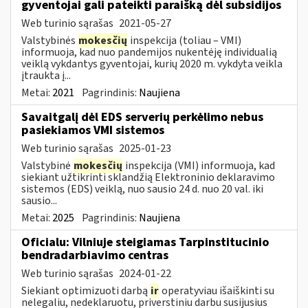
gyventojai gali pateikti paraišką dėl subsidijos
Web turinio sąrašas
2021-05-27
Valstybinės
mokesčių
inspekcija (toliau – VMI)
informuoja, kad nuo pandemijos nukentėję individualią
veiklą vykdantys gyventojai, kurių 2020 m. vykdyta veikla
įtraukta į...
Metai:
2021
Pagrindinis:
Naujiena
Savaitgalį dėl EDS serverių perkėlimo nebus
pasiekiamos VMI sistemos
Web turinio sąrašas
2025-01-23
Valstybinė
mokesčių
inspekcija (VMI) informuoja, kad
siekiant užtikrinti sklandžią Elektroninio deklaravimo
sistemos (EDS) veiklą, nuo sausio 24 d. nuo 20 val. iki
sausio...
Metai:
2025
Pagrindinis:
Naujiena
Oficialu: Vilniuje steigiamas Tarpinstitucinio
bendradarbiavimo centras
Web turinio sąrašas
2024-01-22
Siekiant optimizuoti darbą
ir
operatyviau išaiškinti su
nelegaliu, nedeklaruotu, priverstiniu darbu susijusius