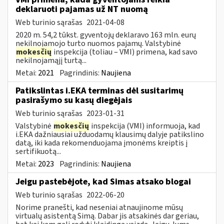
deklaruoti pajamas už NT nuomą
Web turinio sąrašas
2021-04-08
2020 m. 54,2 tūkst. gyventojų deklaravo 163 mln. eurų
nekilnojamojo turto nuomos pajamų. Valstybinė
mokesčių
inspekcija (toliau – VMI) primena, kad savo
nekilnojamąjį turtą...
Metai:
2021
Pagrindinis:
Naujiena
Patikslintas i.EKA terminas dėl susitarimų
pasirašymo su kasų diegėjais
Web turinio sąrašas
2023-01-31
Valstybinė
mokesčių
inspekcija (VMI) informuoja, kad
i.EKA dažniausiai užduodamų klausimų dalyje patikslino
datą, iki kada rekomenduojama įmonėms kreiptis į
sertifikuotą...
Metai:
2023
Pagrindinis:
Naujiena
Jeigu pastebėjote, kad Simas atsako blogai
Web turinio sąrašas
2022-06-20
Norime pranešti, kad neseniai atnaujinome mūsų
virtualų asistentą Simą. Dabar jis atsakinės dar geriau,