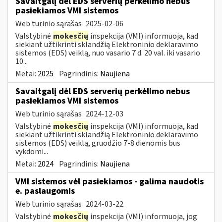
Savaitgalį dėl EDS serverių perkėlimo nebus
pasiekiamos VMI sistemos
Web turinio sąrašas
2025-02-06
Valstybinė
mokesčių
inspekcija (VMI) informuoja, kad
siekiant užtikrinti sklandžią Elektroninio deklaravimo
sistemos (EDS) veiklą, nuo vasario 7 d. 20 val. iki vasario
10...
Metai:
2025
Pagrindinis:
Naujiena
Savaitgalį dėl EDS serverių perkėlimo nebus
pasiekiamos VMI sistemos
Web turinio sąrašas
2024-12-03
Valstybinė
mokesčių
inspekcija (VMI) informuoja, kad
siekiant užtikrinti sklandžią Elektroninio deklaravimo
sistemos (EDS) veiklą, gruodžio 7-8 dienomis bus
vykdomi...
Metai:
2024
Pagrindinis:
Naujiena
VMI sistemos vėl pasiekiamos - galima naudotis
e. paslaugomis
Web turinio sąrašas
2024-03-22
Valstybinė
mokesčių
inspekcija (VMI) informuoja, jog