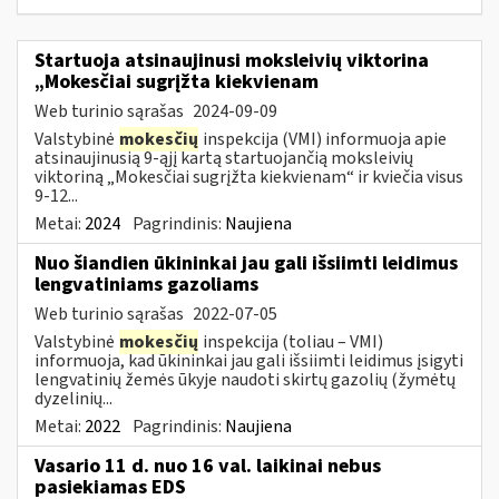
Startuoja atsinaujinusi moksleivių viktorina
„Mokesčiai sugrįžta kiekvienam
Web turinio sąrašas
2024-09-09
Valstybinė
mokesčių
inspekcija (VMI) informuoja apie
atsinaujinusią 9-ąjį kartą startuojančią moksleivių
viktoriną „Mokesčiai sugrįžta kiekvienam“ ir kviečia visus
9-12...
Metai:
2024
Pagrindinis:
Naujiena
Nuo šiandien ūkininkai jau gali išsiimti leidimus
lengvatiniams gazoliams
Web turinio sąrašas
2022-07-05
Valstybinė
mokesčių
inspekcija (toliau – VMI)
informuoja, kad ūkininkai jau gali išsiimti leidimus įsigyti
lengvatinių žemės ūkyje naudoti skirtų gazolių (žymėtų
dyzelinių...
Metai:
2022
Pagrindinis:
Naujiena
Vasario 11 d. nuo 16 val. laikinai nebus
pasiekiamas EDS