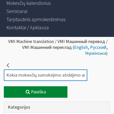
Mokesčių kalendorius
Seminarai
Tarptautinis apmokestinimas
Kontaktai / Apklausa
VMI Machine translation / VMI Машинный перевод /
VMI Машинний переклад (
English
,
Русский
,
Українська
)
Paieška
Kategorijos