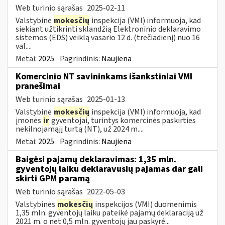
Web turinio sąrašas
2025-02-11
Valstybinė
mokesčių
inspekcija (VMI) informuoja, kad
siekiant užtikrinti sklandžią Elektroninio deklaravimo
sistemos (EDS) veiklą vasario 12 d. (trečiadienį) nuo 16
val....
Metai:
2025
Pagrindinis:
Naujiena
Komercinio NT savininkams išankstiniai VMI
pranešimai
Web turinio sąrašas
2025-01-13
Valstybinė
mokesčių
inspekcija (VMI) informuoja, kad
įmonės
ir
gyventojai, turintys komercinės paskirties
nekilnojamąjį turtą (NT), už 2024 m....
Metai:
2025
Pagrindinis:
Naujiena
Baigėsi pajamų deklaravimas: 1,35 mln.
gyventojų laiku deklaravusių pajamas dar gali
skirti GPM paramą
Web turinio sąrašas
2022-05-03
Valstybinės
mokesčių
inspekcijos (VMI) duomenimis
1,35 mln. gyventojų laiku pateikė pajamų deklaraciją už
2021 m. o net 0,5 mln. gyventojų jau paskyrė...