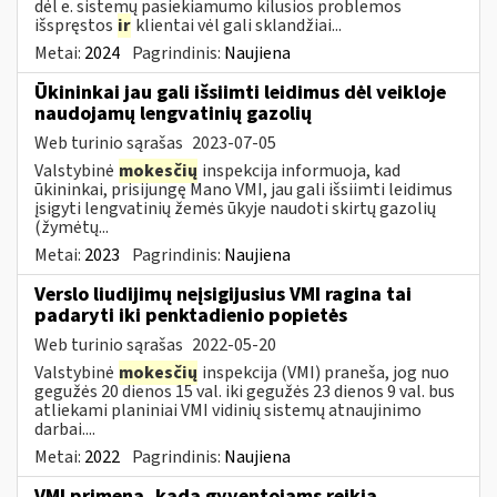
dėl e. sistemų pasiekiamumo kilusios problemos
išspręstos
ir
klientai vėl gali sklandžiai...
Metai:
2024
Pagrindinis:
Naujiena
Ūkininkai jau gali išsiimti leidimus dėl veikloje
naudojamų lengvatinių gazolių
Web turinio sąrašas
2023-07-05
Valstybinė
mokesčių
inspekcija informuoja, kad
ūkininkai, prisijungę Mano VMI, jau gali išsiimti leidimus
įsigyti lengvatinių žemės ūkyje naudoti skirtų gazolių
(žymėtų...
Metai:
2023
Pagrindinis:
Naujiena
Verslo liudijimų neįsigijusius VMI ragina tai
padaryti iki penktadienio popietės
Web turinio sąrašas
2022-05-20
Valstybinė
mokesčių
inspekcija (VMI) praneša, jog nuo
gegužės 20 dienos 15 val. iki gegužės 23 dienos 9 val. bus
atliekami planiniai VMI vidinių sistemų atnaujinimo
darbai....
Metai:
2022
Pagrindinis:
Naujiena
VMI primena, kada gyventojams reikia