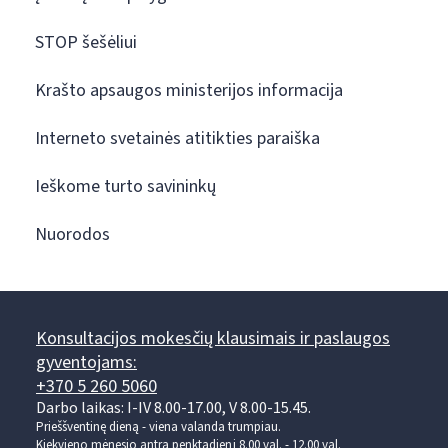
STOP šešėliui
Krašto apsaugos ministerijos informacija
Interneto svetainės atitikties paraiška
Ieškome turto savininkų
Nuorodos
Konsultacijos mokesčių klausimais ir paslaugos
gyventojams:
+370 5 260 5060
Darbo laikas: I-IV 8.00-17.00, V 8.00-15.45.
Prieššventinę dieną - viena valanda trumpiau.
Kiekvieno mėnesio antrą penktadienį 8.00 val. - 12.00 val.