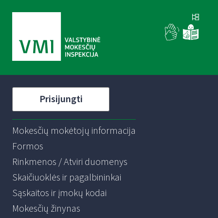
Prisijungti
Mokesčių mokėtojų informacija
Formos
Rinkmenos / Atviri duomenys
Skaičiuoklės ir pagalbininkai
Sąskaitos ir įmokų kodai
Mokesčių žinynas