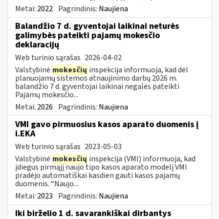
Metai:
2022
Pagrindinis:
Naujiena
Balandžio 7 d. gyventojai laikinai neturės
galimybės pateikti pajamų mokesčio
deklaracijų
Web turinio sąrašas
2026-04-02
Valstybinė
mokesčių
inspekcija informuoja, kad dėl
planuojamų sistemos atnaujinimo darbų 2026 m.
balandžio 7 d. gyventojai laikinai negalės pateikti
Pajamų mokesčio...
Metai:
2026
Pagrindinis:
Naujiena
VMI gavo pirmuosius kasos aparato duomenis į
i.EKA
Web turinio sąrašas
2023-05-03
Valstybinė
mokesčių
inspekcija (VMI) informuoja, kad
įdiegus pirmąjį naujo tipo kasos aparato modelį VMI
pradėjo automatiškai kasdien gauti kasos pajamų
duomenis. “Naujo...
Metai:
2023
Pagrindinis:
Naujiena
Iki birželio 1 d. savarankiškai dirbantys