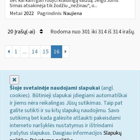
bet kai kam gali rodyti klaidingą vaizdą. Jeigu Jums
Simas atsakinėja tik žodžiu „nežinau“, o...
Metai:
2022
Pagrindinis:
Naujiena
20 Įrašų(-ai)
Rodoma nuo 301 iki 314 iš 314 irašų.
1
...
14
15
16
Uždaryti
Šioje svetainėje naudojami slapukai
(angl.
cookies). Būtinieji slapukai įdiegiami automatiškai
ir jiems nėra reikalingas Jūsų sutikimas. Taip pat
galite sutikti ir su kitų slapukų naudojimu. Savo
sutikimą bet kada galėsite atšaukti pakeisdami
interneto naršyklės nustatymus ir ištrindami
įrašytus slapukus. Daugiau informacijos
Slapukų