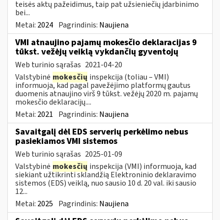
teisės aktų pažeidimus, taip pat užsieniečių įdarbinimo
bei...
Metai:
2024
Pagrindinis:
Naujiena
VMI atnaujino pajamų mokesčio deklaracijas 9
tūkst. vežėjų veiklą vykdančių gyventojų
Web turinio sąrašas
2021-04-20
Valstybinė
mokesčių
inspekcija (toliau – VMI)
informuoja, kad pagal pavežėjimo platformų gautus
duomenis atnaujino virš 9 tūkst. vežėjų 2020 m. pajamų
mokesčio deklaracijų....
Metai:
2021
Pagrindinis:
Naujiena
Savaitgalį dėl EDS serverių perkėlimo nebus
pasiekiamos VMI sistemos
Web turinio sąrašas
2025-01-09
Valstybinė
mokesčių
inspekcija (VMI) informuoja, kad
siekiant užtikrinti sklandžią Elektroninio deklaravimo
sistemos (EDS) veiklą, nuo sausio 10 d. 20 val. iki sausio
12...
Metai:
2025
Pagrindinis:
Naujiena