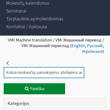
Mokesčių kalendorius
Seminarai
Tarptautinis apmokestinimas
Kontaktai / Apklausa
VMI Machine translation / VMI Машинный перевод /
VMI Машинний переклад (
English
,
Русский
,
Українська
)
Paieška
Kategorijos