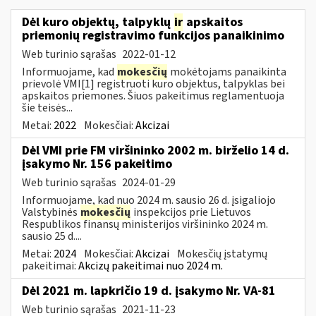
Dėl kuro objektų, talpyklų
ir
apskaitos
priemonių registravimo funkcijos panaikinimo
Web turinio sąrašas
2022-01-12
Informuojame, kad
mokesčių
mokėtojams panaikinta
prievolė VMI[1] registruoti kuro objektus, talpyklas bei
apskaitos priemones. Šiuos pakeitimus reglamentuoja
šie teisės...
Metai:
2022
Mokesčiai:
Akcizai
Dėl VMI prie FM viršininko 2002 m. birželio 14 d.
įsakymo Nr. 156 pakeitimo
Web turinio sąrašas
2024-01-29
Informuojame, kad nuo 2024 m. sausio 26 d. įsigaliojo
Valstybinės
mokesčių
inspekcijos prie Lietuvos
Respublikos finansų ministerijos viršininko 2024 m.
sausio 25 d....
Metai:
2024
Mokesčiai:
Akcizai
Mokesčių įstatymų
pakeitimai:
Akcizų pakeitimai nuo 2024 m.
Dėl 2021 m. lapkričio 19 d. įsakymo Nr. VA-81
Web turinio sąrašas
2021-11-23