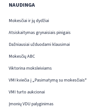
NAUDINGA
Mokesčiai ir jų dydžiai
Atsiskaitymas grynaisiais pinigais
Dažniausiai užduodami klausimai
Mokesčių ABC
Viktorina moksleiviams
VMI kviečia į „Pasimatymą su mokesčiais“
VMI turto aukcionai
Įmonių VDU palyginimas