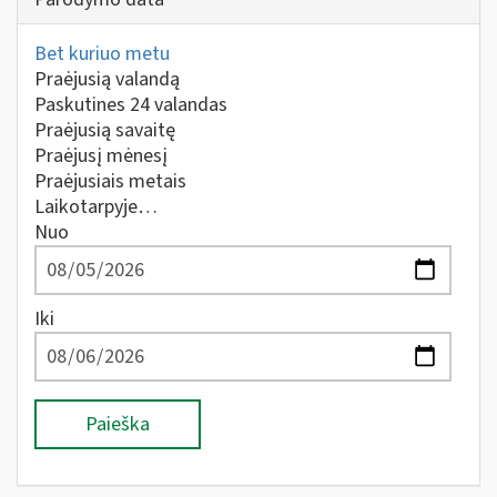
Bet kuriuo metu
Praėjusią valandą
Paskutines 24 valandas
Praėjusią savaitę
Praėjusį mėnesį
Praėjusiais metais
Laikotarpyje…
Nuo
Iki
Paieška