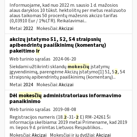
Informuojame, kad nuo 2022 m. sausio 1 d. mažosios
alaus daryklos 10 tūkst. hektolitrų per metus realizuoto
alaus taikomas 50 procentų mažesnis akcizo tarifas
(0,03910 Eur / 1%LTR). Reikalavimai...
Metai:
2022
Mokesčiai:
Akcizai
akcizų įstatymo 51, 52, 54 straipsnių
apibendrintų paaiškinimų (komentarų)
pakeitimo
ir
Web turinio sąrašas
2024-06-20
Siekdami užtikrinti sklandų
mokesčių
įstatymų
įgyvendinimą, parengėme Akcizų įstatymo[1] 51, 5
2
, 54
straipsnių apibendrintų paaiškinimų (komentarų)...
Metai:
2024
Mokesčiai:
Akcizai
Dėl
mokesčių
administratoriaus informavimo
panaikinimo
Web turinio sąrašas
2019-08-08
Registracijos numeris (18.
2
-31-
2
E) RM-24261 Ši
informacija skelbiama: 2019 metai Primename, kad 2019
m. liepos 9 d. priimtas Lietuvos Respublikos...
Mokesčiai:
Akcizai
Mokesčiai ir jų dydžiai:
Akcizai