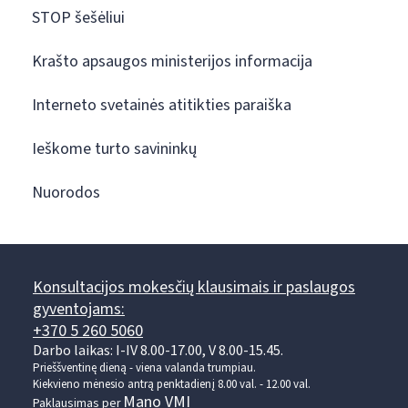
STOP šešėliui
Krašto apsaugos ministerijos informacija
Interneto svetainės atitikties paraiška
Ieškome turto savininkų
Nuorodos
Konsultacijos mokesčių klausimais ir paslaugos
gyventojams:
+370 5 260 5060
Darbo laikas: I-IV 8.00-17.00, V 8.00-15.45.
Prieššventinę dieną - viena valanda trumpiau.
Kiekvieno mėnesio antrą penktadienį 8.00 val. - 12.00 val.
Mano VMI
Paklausimas per