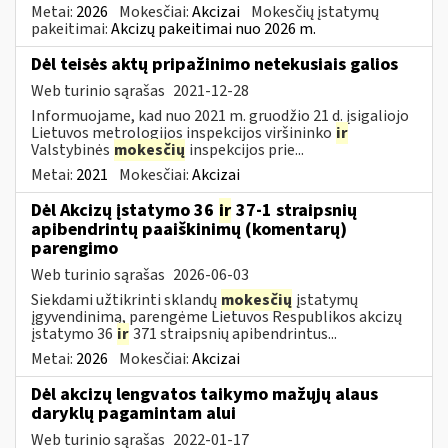
Metai:
2026
Mokesčiai:
Akcizai
Mokesčių įstatymų
pakeitimai:
Akcizų pakeitimai nuo 2026 m.
Dėl teisės aktų pripažinimo netekusiais galios
Web turinio sąrašas
2021-12-28
Informuojame, kad nuo 2021 m. gruodžio 21 d. įsigaliojo
Lietuvos metrologijos inspekcijos viršininko
ir
Valstybinės
mokesčių
inspekcijos prie...
Metai:
2021
Mokesčiai:
Akcizai
Dėl Akcizų įstatymo 36
ir
37-1 straipsnių
apibendrintų paaiškinimų (komentarų)
parengimo
Web turinio sąrašas
2026-06-03
Siekdami užtikrinti sklandų
mokesčių
įstatymų
įgyvendinimą, parengėme Lietuvos Respublikos akcizų
įstatymo 36
ir
371 straipsnių apibendrintus...
Metai:
2026
Mokesčiai:
Akcizai
Dėl akcizų lengvatos taikymo mažųjų alaus
daryklų pagamintam alui
Web turinio sąrašas
2022-01-17