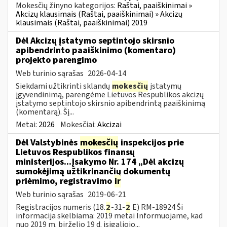
Mokesčių žinyno kategorijos:
Raštai, paaiškinimai »
Akcizų klausimais (Raštai, paaiškinimai) » Akcizų
klausimais (Raštai, paaiškinimai) 2019
Dėl Akcizų įstatymo septintojo skirsnio
apibendrinto paaiškinimo (komentaro)
projekto parengimo
Web turinio sąrašas
2026-04-14
Siekdami užtikrinti sklandų
mokesčių
įstatymų
įgyvendinimą, parengėme Lietuvos Respublikos akcizų
įstatymo septintojo skirsnio apibendrintą paaiškinimą
(komentarą). Šį...
Metai:
2026
Mokesčiai:
Akcizai
Dėl Valstybinės
mokesčių
inspekcijos prie
Lietuvos Respublikos finansų
ministerijos...Įsakymo Nr. 174 „Dėl akcizų
sumokėjimą užtikrinančių dokumentų
priėmimo, registravimo
ir
Web turinio sąrašas
2019-06-21
Registracijos numeris (18.
2
-31-
2
E) RM-18924 Ši
informacija skelbiama: 2019 metai Informuojame, kad
nuo 2019 m. birželio 19 d. įsigaliojo...