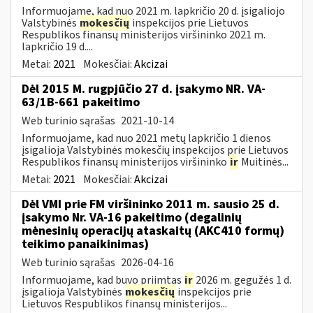
Informuojame, kad nuo 2021 m. lapkričio 20 d. įsigaliojo
Valstybinės
mokesčių
inspekcijos prie Lietuvos
Respublikos finansų ministerijos viršininko 2021 m.
lapkričio 19 d....
Metai:
2021
Mokesčiai:
Akcizai
Dėl 2015 M. rugpjūčio 27 d. įsakymo NR. VA-
63/1B-661 pakeitimo
Web turinio sąrašas
2021-10-14
Informuojame, kad nuo 2021 metų lapkričio 1 dienos
įsigalioja Valstybinės mokesčių inspekcijos prie Lietuvos
Respublikos finansų ministerijos viršininko
ir
Muitinės...
Metai:
2021
Mokesčiai:
Akcizai
Dėl VMI prie FM viršininko 2011 m. sausio 25 d.
įsakymo Nr. VA-16 pakeitimo (degalinių
mėnesinių operacijų ataskaitų (AKC410 formų)
teikimo panaikinimas)
Web turinio sąrašas
2026-04-16
Informuojame, kad buvo priimtas
ir
2026 m. gegužės 1 d.
įsigalioja Valstybinės
mokesčių
inspekcijos prie
Lietuvos Respublikos finansų ministerijos...