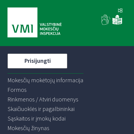
Prisijungti
Mokesčių mokėtojų informacija
Formos
Rinkmenos / Atviri duomenys
Skaičiuoklės ir pagalbininkai
Sąskaitos ir įmokų kodai
Mokesčių žinynas