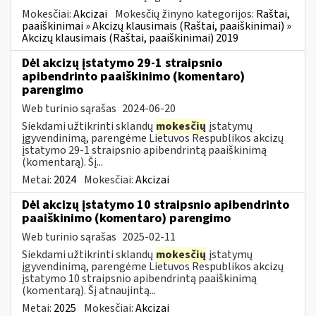
Mokesčiai:
Akcizai
Mokesčių žinyno kategorijos:
Raštai,
paaiškinimai » Akcizų klausimais (Raštai, paaiškinimai) »
Akcizų klausimais (Raštai, paaiškinimai) 2019
Dėl akcizų įstatymo 29-1 straipsnio
apibendrinto paaiškinimo (komentaro)
parengimo
Web turinio sąrašas
2024-06-20
Siekdami užtikrinti sklandų
mokesčių
įstatymų
įgyvendinimą, parengėme Lietuvos Respublikos akcizų
įstatymo 29-1 straipsnio apibendrintą paaiškinimą
(komentarą). Šį...
Metai:
2024
Mokesčiai:
Akcizai
Dėl akcizų įstatymo 10 straipsnio apibendrinto
paaiškinimo (komentaro) parengimo
Web turinio sąrašas
2025-02-11
Siekdami užtikrinti sklandų
mokesčių
įstatymų
įgyvendinimą, parengėme Lietuvos Respublikos akcizų
įstatymo 10 straipsnio apibendrintą paaiškinimą
(komentarą). Šį atnaujintą...
Metai:
2025
Mokesčiai:
Akcizai