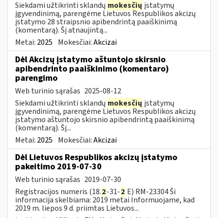
Siekdami užtikrinti sklandų
mokesčių
įstatymų
įgyvendinimą, parengėme Lietuvos Respublikos akcizų
įstatymo 28 straipsnio apibendrintą paaiškinimą
(komentarą). Šį atnaujintą...
Metai:
2025
Mokesčiai:
Akcizai
Dėl Akcizų įstatymo aštuntojo skirsnio
apibendrinto paaiškinimo (komentaro)
parengimo
Web turinio sąrašas
2025-08-12
Siekdami užtikrinti sklandų
mokesčių
įstatymų
įgyvendinimą, parengėme Lietuvos Respublikos akcizų
įstatymo aštuntojo skirsnio apibendrintą paaiškinimą
(komentarą). Šį...
Metai:
2025
Mokesčiai:
Akcizai
Dėl Lietuvos Respublikos akcizų įstatymo
pakeitimo 2019-07-30
Web turinio sąrašas
2019-07-30
Registracijos numeris (18.
2
-31-
2
E) RM-23304 Ši
informacija skelbiama: 2019 metai Informuojame, kad
2019 m. liepos 9 d. priimtas Lietuvos...