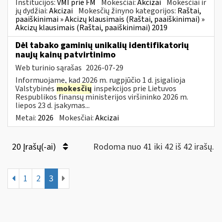
Institucijos:
VMI prie FM
Mokesčiai:
Akcizai
Mokesčiai ir
jų dydžiai:
Akcizai
Mokesčių žinyno kategorijos:
Raštai,
paaiškinimai » Akcizų klausimais (Raštai, paaiškinimai) »
Akcizų klausimais (Raštai, paaiškinimai) 2019
Dėl tabako gaminių unikalių identifikatorių
naujų kainų patvirtinimo
Web turinio sąrašas
2026-07-29
Informuojame, kad 2026 m. rugpjūčio 1 d. įsigalioja
Valstybinės
mokesčių
inspekcijos prie Lietuvos
Respublikos finansų ministerijos viršininko 2026 m.
liepos 23 d. įsakymas...
Metai:
2026
Mokesčiai:
Akcizai
20 Įrašų(-ai)
Rodoma nuo 41 iki 42 iš 42 irašų.
1
2
3