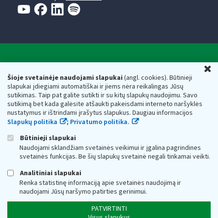
Valstybinė mokesčių inspekcija prie Lietuvos
U
Respublikos finansų ministerijos
Šioje svetainėje naudojami slapukai
(angl. cookies). Būtinieji
slapukai įdiegiami automatiškai ir jiems nėra reikalingas Jūsų
Biudžetinė įstaiga. Juridinio asmens kodas — 188659752,
sutikimas. Taip pat galite sutikti ir su kitų slapukų naudojimu. Savo
adresas: Vasario 16-osios g. 14, 01107 Vilnius, Lietuva, el.paštas:
sutikimą bet kada galėsite atšaukti pakeisdami interneto naršyklės
vmi@vmi.lt
, E. pristatymo dėžutės adresas 188659752
nustatymus ir ištrindami įrašytus slapukus. Daugiau informacijos
Duomenys apie Valstybinę mokesčių inspekciją prie Lietuvos
Slapukų politika
;
Privatumo politika.
Respublikos finansų ministerijos kaupiami ir saugomi Juridinių
asmenų registre
Būtinieji slapukai
Naudojami sklandžiam svetainės veikimui ir įgalina pagrindines
svetainės funkcijas. Be šių slapukų svetainė negali tinkamai veikti.
Analitiniai slapukai
Renka statistinę informaciją apie svetainės naudojimą ir
naudojami Jūsų naršymo patirties gerinimui.
PATVIRTINTI
Visus slapukus