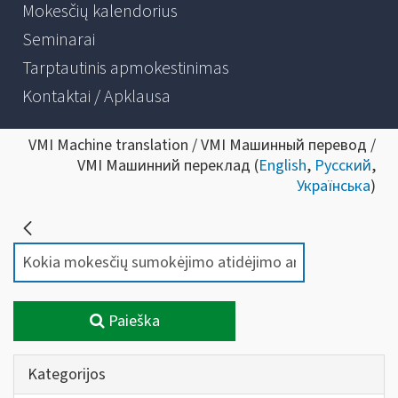
Mokesčių kalendorius
Seminarai
Tarptautinis apmokestinimas
Kontaktai / Apklausa
VMI Machine translation / VMI Машинный перевод /
VMI Машинний переклад (
English
,
Русский
,
Українська
)
Paieška
Kategorijos