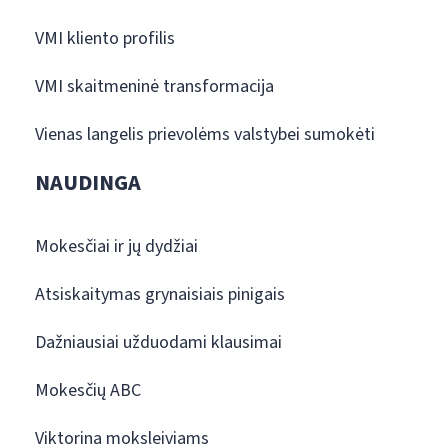
VMI kliento profilis
VMI skaitmeninė transformacija
Vienas langelis prievolėms valstybei sumokėti
NAUDINGA
Mokesčiai ir jų dydžiai
Atsiskaitymas grynaisiais pinigais
Dažniausiai užduodami klausimai
Mokesčių ABC
Viktorina moksleiviams