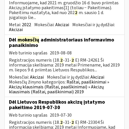
Informuojame, kad 2021 m. gruodžio 16 d. buvo priimtas
Akcizų įstatymo pakeitimas[1] (toliau − Pakeitimas).
Pakeitimu nustatyta, kad nuo 202
2
m. sausio 1 d.
įsigaliojo šie...
Metai:
2022
Mokesčiai:
Akcizai
Mokesčiai ir jų dydžiai:
Akcizai
Dėl
mokesčių
administratoriaus informavimo
panaikinimo
Web turinio sąrašas
2019-08-08
Registracijos numeris (18.
2
-31-
2
E) RM-24261 Ši
informacija skelbiama: 2019 metai Primename, kad 2019
m. liepos 9 d. priimtas Lietuvos Respublikos...
Mokesčiai:
Akcizai
Mokesčiai ir jų dydžiai:
Akcizai
Mokesčių žinyno kategorijos:
Raštai, paaiškinimai »
Akcizų klausimais (Raštai, paaiškinimai) » Akcizų
klausimais (Raštai, paaiškinimai) 2019
Dėl Lietuvos Respublikos akcizų įstatymo
pakeitimo 2019-07-30
Web turinio sąrašas
2019-07-30
Registracijos numeris (18.
2
-31-
2
E) RM-23304 Ši
informacija skelbiama: 2019 metai Informuojame, kad