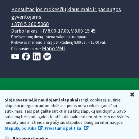
Konsultacijos mokesčių klausimais ir paslaugos
gyventojams:
+370 5 260 5060
Darbo laikas: I-IV 8.00-17.00, V 8.00-15.45.
Prieššventinę dieną - viena valanda trumpiau.
Kiekvieno mėnesio antrą penktadienį 8.00 val. - 12.00 val.
Mano VMI
Paklausimas per
Valstybinė mokesčių inspekcija prie Lietuvos
U
Respublikos finansų ministerijos
Šioje svetainėje naudojami slapukai
(angl. cookies). Būtinieji
slapukai įdiegiami automatiškai ir jiems nėra reikalingas Jūsų
Biudžetinė įstaiga. Juridinio asmens kodas — 188659752,
sutikimas. Taip pat galite sutikti ir su kitų slapukų naudojimu. Savo
adresas: Vasario 16-osios g. 14, 01107 Vilnius, Lietuva, el.paštas:
sutikimą bet kada galėsite atšaukti pakeisdami interneto naršyklės
vmi@vmi.lt
, E. pristatymo dėžutės adresas 188659752
nustatymus ir ištrindami įrašytus slapukus. Daugiau informacijos
Duomenys apie Valstybinę mokesčių inspekciją prie Lietuvos
Slapukų politika
;
Privatumo politika.
Respublikos finansų ministerijos kaupiami ir saugomi Juridinių
asmenų registre
Būtinieji slapukai