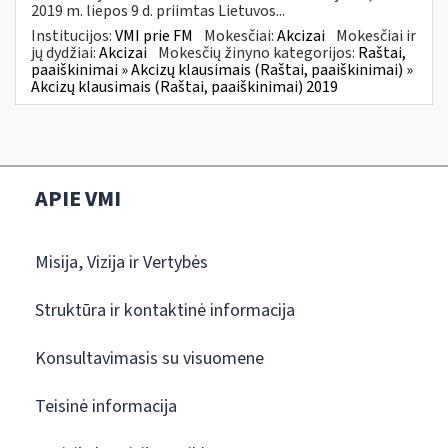
2019 m. liepos 9 d. priimtas Lietuvos...
Institucijos:
VMI prie FM
Mokesčiai:
Akcizai
Mokesčiai ir
jų dydžiai:
Akcizai
Mokesčių žinyno kategorijos:
Raštai,
paaiškinimai » Akcizų klausimais (Raštai, paaiškinimai) »
Akcizų klausimais (Raštai, paaiškinimai) 2019
APIE VMI
Misija, Vizija ir Vertybės
Struktūra ir kontaktinė informacija
Konsultavimasis su visuomene
Teisinė informacija