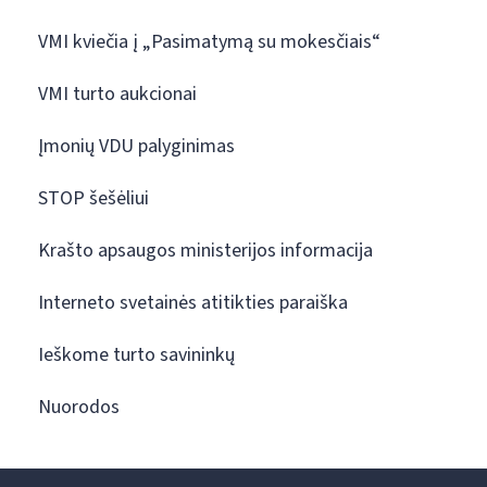
VMI kviečia į „Pasimatymą su mokesčiais“
VMI turto aukcionai
Įmonių VDU palyginimas
STOP šešėliui
Krašto apsaugos ministerijos informacija
Interneto svetainės atitikties paraiška
Ieškome turto savininkų
Nuorodos