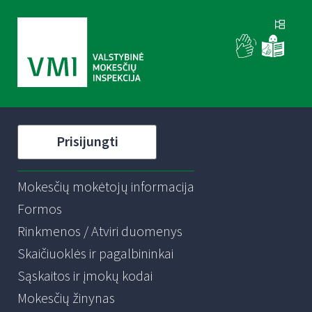
Prisijungti
Mokesčių mokėtojų informacija
Formos
Rinkmenos / Atviri duomenys
Skaičiuoklės ir pagalbininkai
Sąskaitos ir įmokų kodai
Mokesčių žinynas