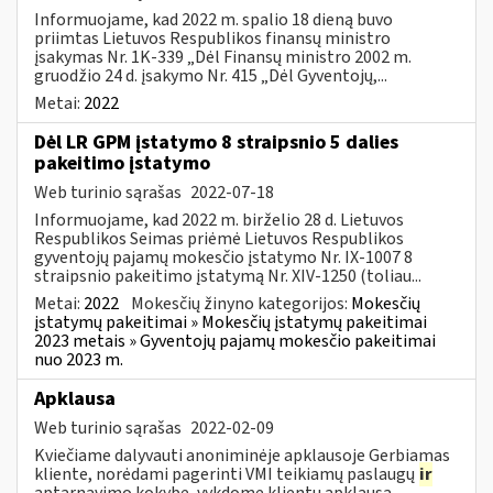
Informuojame, kad 2022 m. spalio 18 dieną buvo
priimtas Lietuvos Respublikos finansų ministro
įsakymas Nr. 1K-339 „Dėl Finansų ministro 2002 m.
gruodžio 24 d. įsakymo Nr. 415 „Dėl Gyventojų,...
Metai:
2022
Dėl LR GPM įstatymo 8 straipsnio 5 dalies
pakeitimo įstatymo
Web turinio sąrašas
2022-07-18
Informuojame, kad 2022 m. birželio 28 d. Lietuvos
Respublikos Seimas priėmė Lietuvos Respublikos
gyventojų pajamų mokesčio įstatymo Nr. IX-1007 8
straipsnio pakeitimo įstatymą Nr. XIV-1250 (toliau...
Metai:
2022
Mokesčių žinyno kategorijos:
Mokesčių
įstatymų pakeitimai » Mokesčių įstatymų pakeitimai
2023 metais » Gyventojų pajamų mokesčio pakeitimai
nuo 2023 m.
Apklausa
Web turinio sąrašas
2022-02-09
Kviečiame dalyvauti anoniminėje apklausoje Gerbiamas
kliente, norėdami pagerinti VMI teikiamų paslaugų
ir
aptarnavimo kokybę, vykdome klientų apklausą.