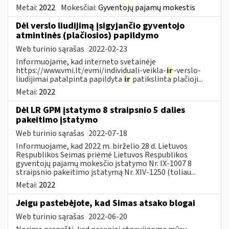
Metai:
2022
Mokesčiai:
Gyventojų pajamų mokestis
Dėl verslo liudijimą įsigyjančio gyventojo
atmintinės (plačiosios) papildymo
Web turinio sąrašas
2022-02-23
Informuojame, kad interneto svetainėje
https://www.vmi.lt/evmi/individuali-veikla-
ir
-verslo-
liudijimai patalpinta papildyta
ir
patikslinta plačioji...
Metai:
2022
Dėl LR GPM įstatymo 8 straipsnio 5 dalies
pakeitimo įstatymo
Web turinio sąrašas
2022-07-18
Informuojame, kad 2022 m. birželio 28 d. Lietuvos
Respublikos Seimas priėmė Lietuvos Respublikos
gyventojų pajamų mokesčio įstatymo Nr. IX-1007 8
straipsnio pakeitimo įstatymą Nr. XIV-1250 (toliau...
Metai:
2022
Jeigu pastebėjote, kad Simas atsako blogai
Web turinio sąrašas
2022-06-20