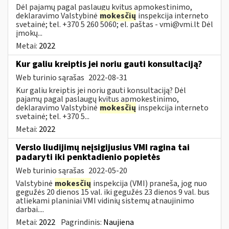
Dėl pajamų pagal paslaugų kvitus apmokestinimo,
deklaravimo Valstybinė
mokesčių
inspekcija interneto
svetainė; tel. +370 5 260 5060; el. paštas -
vmi@vmi.lt
Dėl
įmokų...
Metai:
2022
Kur galiu kreiptis jei noriu gauti konsultaciją?
Web turinio sąrašas
2022-08-31
Kur galiu kreiptis jei noriu gauti konsultaciją? Dėl
pajamų pagal paslaugų kvitus apmokestinimo,
deklaravimo Valstybinė
mokesčių
inspekcija interneto
svetainė; tel. +370 5...
Metai:
2022
Verslo liudijimų neįsigijusius VMI ragina tai
padaryti iki penktadienio popietės
Web turinio sąrašas
2022-05-20
Valstybinė
mokesčių
inspekcija (VMI) praneša, jog nuo
gegužės 20 dienos 15 val. iki gegužės 23 dienos 9 val. bus
atliekami planiniai VMI vidinių sistemų atnaujinimo
darbai....
Metai:
2022
Pagrindinis:
Naujiena