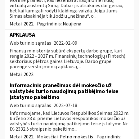
Norime pranešti, kad neseniai atnaujinome mūsų
virtualų asistentą Simą. Dabar jis atsakinės dar geriau,
bet kai kam gali rodyti klaidingą vaizdą. Jeigu Jums
Simas atsakinėja tik žodžiu „nežinau“, o...
Metai:
2022
Pagrindinis:
Naujiena
APKLAUSA
Web turinio sąrašas
2022-02-09
Finansų ministerija subūrė ekspertų darbo grupę, kuri
rengia 2022 - 2027 m. Finansinių technologijų (Fintech)
sektoriaus plėtros gaires Lietuvoje. Darbo grupė
parengė verslo įmonių apklausą,...
Metai:
2022
Informacinis pranešimas dėl mokesčio už
valstybės turto naudojimą patikėjimo teise
įstatymo pakeitimo
Web turinio sąrašas
2022-07-18
Informuojame, kad Lietuvos Respublikos Seimas 2022 m.
birželio 28 d. priėmė Lietuvos Respublikos mokesčio už
valstybės turto naudojimą patikėjimo teise įstatymo Nr.
IX-2332 5 straipsnio pakeitimo...
Metai:
2022
Mokesčiai:
Pelno mokestis
Pagrindinis: