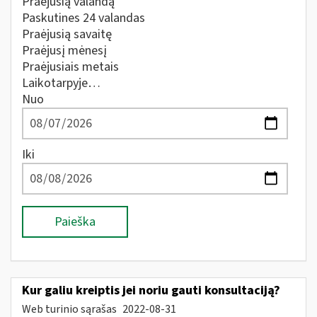
Praėjusią valandą
Paskutines 24 valandas
Praėjusią savaitę
Praėjusį mėnesį
Praėjusiais metais
Laikotarpyje…
Nuo
Iki
Paieška
Kur galiu kreiptis jei noriu gauti konsultaciją?
Web turinio sąrašas
2022-08-31