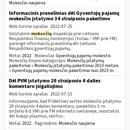
Mokesčio naujiena
Informacinis pranešimas dėl Gyventojų pajamų
mokesčio įstatymo 34 straipsnio pakeitimo
Web turinio sąrašas
2022-07-25
Valstybinė
mokesčių
inspekcija prie Lietuvos
Respublikos finansų ministerijos (toliau – VMI prie FM)
parengė informacinį pranešimą dėl Lietuvos
Respublikos gyventojų pajamų...
Metai:
2022
Mokesčiai:
Gyventojų pajamų mokestis
Mokesčių žinyno kategorijos:
Mokesčių įstatymų
pakeitimai » Mokesčių įstatymų pakeitimai 2023 metais
» Gyventojų pajamų mokesčio pakeitimai nuo 2023 m.
Dėl PVM įstatymo 20 straipsnio 4 dalies
komentaro įsigaliojimo
Web turinio sąrašas
2022-07-15
Informuojame, kad Pridėtinės vertės mokesčio įstatymo
20 straipsnio 4 dalies komentaro, paskelbto š. m.
birželio 8 d. VMI prie FM interneto svetainėje, nuostatos
dėl kraujo plazmos, skirtos...
Metai:
2022
Pagrindinis:
Mokesčio naujiena