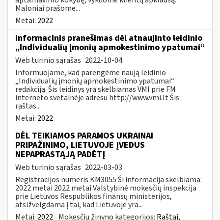
Maloniai prašome...
Metai:
2022
Informacinis pranešimas dėl atnaujinto leidinio
„Individualių įmonių apmokestinimo ypatumai“
Web turinio sąrašas
2022-10-04
Informuojame, kad parengėme naują leidinio
„Individualių įmonių apmokestinimo ypatumai“
redakciją. Šis leidinys yra skelbiamas VMI prie FM
interneto svetainėje adresu http://www.vmi.lt Šis
raštas...
Metai:
2022
DĖL TEIKIAMOS PARAMOS UKRAINAI
PRIPAŽINIMO, LIETUVOJE ĮVEDUS
NEPAPRASTĄJĄ PADĖTĮ
Web turinio sąrašas
2022-03-03
Registracijos numeris KM3055 Ši informacija skelbiama:
2022 metai 2022 metai Valstybinė mokesčių inspekcija
prie Lietuvos Respublikos finansų ministerijos,
atsižvelgdama į tai, kad Lietuvoje yra...
Metai:
2022
Mokesčių žinyno kategorijos:
Raštai,