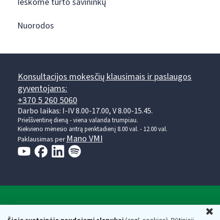
Ieškome turto savininkų
Nuorodos
Konsultacijos mokesčių klausimais ir paslaugos
gyventojams:
+370 5 260 5060
Darbo laikas: I-IV 8.00-17.00, V 8.00-15.45.
Prieššventinę dieną - viena valanda trumpiau.
Kiekvieno mėnesio antrą penktadienį 8.00 val. - 12.00 val.
Mano VMI
Paklausimas per
Valstybinė mokesčių inspekcija prie Lietuvos
U