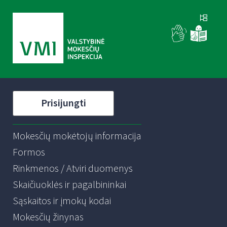
Prisijungti
Mokesčių mokėtojų informacija
Formos
Rinkmenos / Atviri duomenys
Skaičiuoklės ir pagalbininkai
Sąskaitos ir įmokų kodai
Mokesčių žinynas