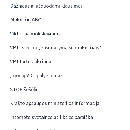
Dažniausiai užduodami klausimai
Mokesčių ABC
Viktorina moksleiviams
VMI kviečia į „Pasimatymą su mokesčiais“
VMI turto aukcionai
Įmonių VDU palyginimas
STOP šešėliui
Krašto apsaugos ministerijos informacija
Interneto svetainės atitikties paraiška