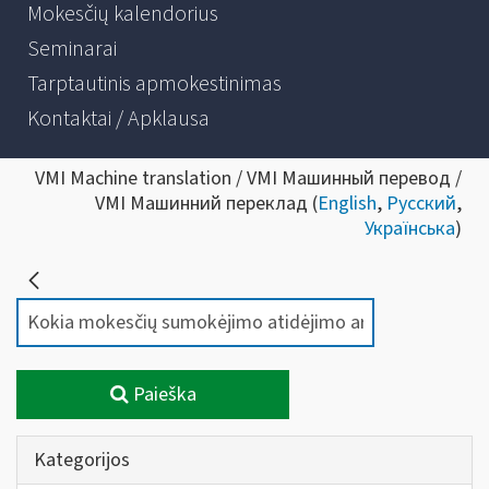
Mokesčių kalendorius
Seminarai
Tarptautinis apmokestinimas
Kontaktai / Apklausa
VMI Machine translation / VMI Машинный перевод /
VMI Машинний переклад (
English
,
Русский
,
Українська
)
Paieška
Kategorijos