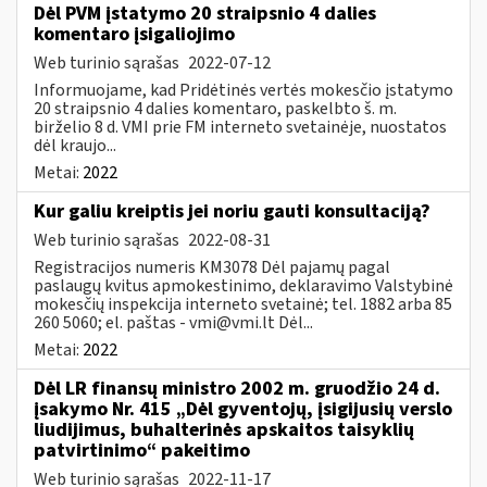
Dėl PVM įstatymo 20 straipsnio 4 dalies
komentaro įsigaliojimo
Web turinio sąrašas
2022-07-12
Informuojame, kad Pridėtinės vertės mokesčio įstatymo
20 straipsnio 4 dalies komentaro, paskelbto š. m.
birželio 8 d. VMI prie FM interneto svetainėje, nuostatos
dėl kraujo...
Metai:
2022
Kur galiu kreiptis jei noriu gauti konsultaciją?
Web turinio sąrašas
2022-08-31
Registracijos numeris KM3078 Dėl pajamų pagal
paslaugų kvitus apmokestinimo, deklaravimo Valstybinė
mokesčių inspekcija interneto svetainė; tel. 1882 arba 85
260 5060; el. paštas -
vmi@vmi.lt
Dėl...
Metai:
2022
Dėl LR finansų ministro 2002 m. gruodžio 24 d.
įsakymo Nr. 415 „Dėl gyventojų, įsigijusių verslo
liudijimus, buhalterinės apskaitos taisyklių
patvirtinimo“ pakeitimo
Web turinio sąrašas
2022-11-17