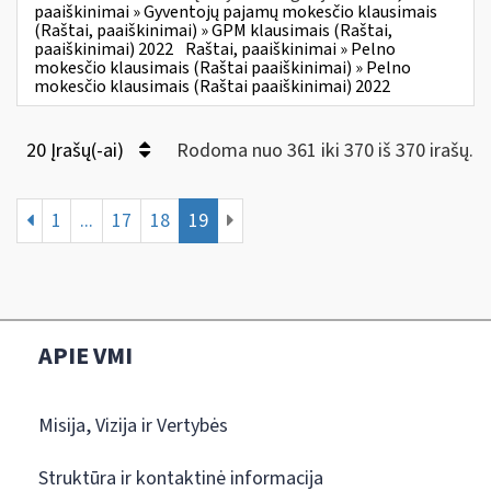
paaiškinimai » Gyventojų pajamų mokesčio klausimais
(Raštai, paaiškinimai) » GPM klausimais (Raštai,
paaiškinimai) 2022
Raštai, paaiškinimai » Pelno
mokesčio klausimais (Raštai paaiškinimai) » Pelno
mokesčio klausimais (Raštai paaiškinimai) 2022
20 Įrašų(-ai)
Rodoma nuo 361 iki 370 iš 370 irašų.
1
...
17
18
19
APIE VMI
Misija, Vizija ir Vertybės
Struktūra ir kontaktinė informacija