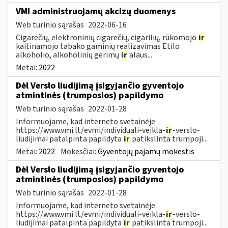
VMI administruojamų akcizų duomenys
Web turinio sąrašas
2022-06-16
Cigarečių, elektroninių cigarečių, cigarilių, rūkomojo
ir
kaitinamojo tabako gaminių realizavimas Etilo
alkoholio, alkoholinių gėrimų
ir
alaus...
Metai:
2022
Dėl Verslo liudijimą įsigyjančio gyventojo
atmintinės (trumposios) papildymo
Web turinio sąrašas
2022-01-28
Informuojame, kad interneto svetainėje
https://www.vmi.lt/evmi/individuali-veikla-
ir
-verslo-
liudijimai patalpinta papildyta
ir
patikslinta trumpoji...
Metai:
2022
Mokesčiai:
Gyventojų pajamų mokestis
Dėl Verslo liudijimą įsigyjančio gyventojo
atmintinės (trumposios) papildymo
Web turinio sąrašas
2022-01-28
Informuojame, kad interneto svetainėje
https://www.vmi.lt/evmi/individuali-veikla-
ir
-verslo-
liudijimai patalpinta papildyta
ir
patikslinta trumpoji...