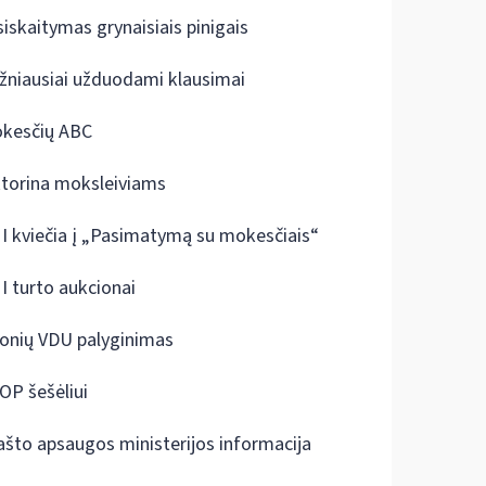
siskaitymas grynaisiais pinigais
žniausiai užduodami klausimai
kesčių ABC
ktorina moksleiviams
I kviečia į „Pasimatymą su mokesčiais“
I turto aukcionai
onių VDU palyginimas
OP šešėliui
ašto apsaugos ministerijos informacija