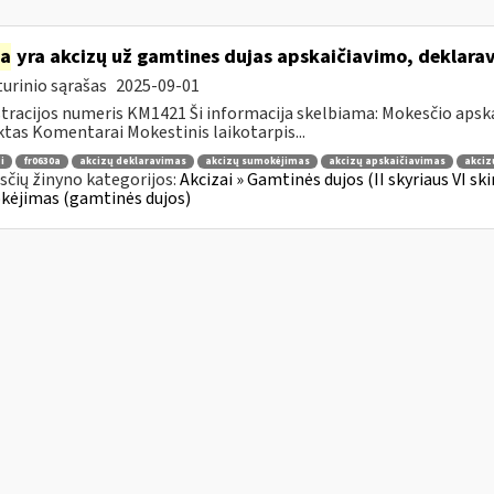
ia
yra akcizų už gamtines dujas apskaičiavimo, deklar
urinio sąrašas
2025-09-01
tracijos numeris KM1421 Ši informacija skelbiama: Mokesčio apsk
tas Komentarai Mokestinis laikotarpis...
i
fr0630a
akcizų deklaravimas
akcizų sumokėjimas
akcizų apskaičiavimas
akciz
čių žinyno kategorijos:
Akcizai » Gamtinės dujos (II skyriaus VI sk
ėjimas (gamtinės dujos)