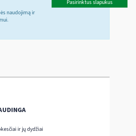
Pasirinktus slapukus
nės naudojimą ir
mui.
AUDINGA
kesčiai ir jų dydžiai