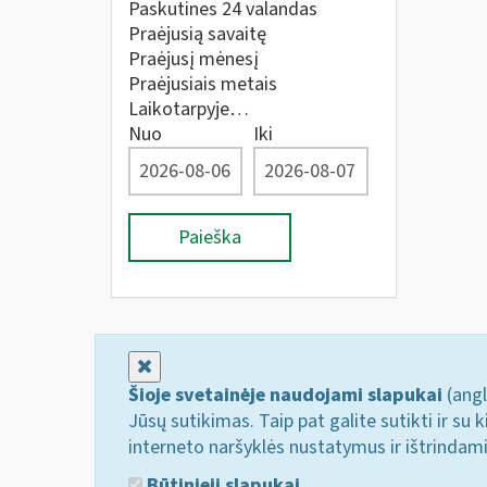
Paskutines 24 valandas
Praėjusią savaitę
Praėjusį mėnesį
Praėjusiais metais
Laikotarpyje…
Nuo
Iki
Paieška
Uždaryti
Šioje svetainėje naudojami slapukai
(angl
Jūsų sutikimas. Taip pat galite sutikti ir s
interneto naršyklės nustatymus ir ištrindam
Būtinieji slapukai