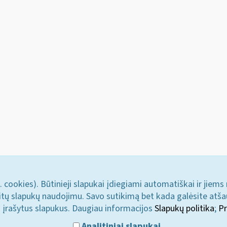
. cookies). Būtinieji slapukai įdiegiami automatiškai ir jiems
u kitų slapukų naudojimu. Savo sutikimą bet kada galėsite atš
i įrašytus slapukus. Daugiau informacijos
Slapukų politika
;
Pr
Analitiniai slapukai