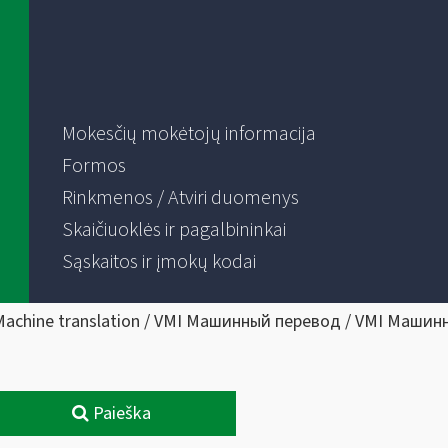
Mokesčių mokėtojų informacija
Formos
Rinkmenos / Atviri duomenys
Skaičiuoklės ir pagalbininkai
Sąskaitos ir įmokų kodai
Machine translation / VMI Машинный перевод / VMI Машин
Paieška