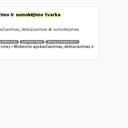
avimo
ir
sumokėjimo
tvarka
aičiavimas, deklaravimas
ir
sumokėjimas
ų deklaracija
gamtinės dujos
akcizų įstatymo 60 str
irsnis) » Mokesčio apskaičiavimas, deklaravimas ir