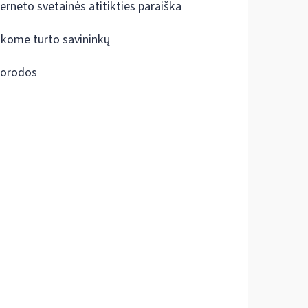
terneto svetainės atitikties paraiška
škome turto savininkų
orodos