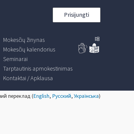
Prisijungti
Mokesčių žinynas
Mokesčių kalendorius
Seminarai
Tarptautinis apmokestinimas
Kontaktai / Apklausa
ний переклад (
English
,
Русский
,
Українська
)