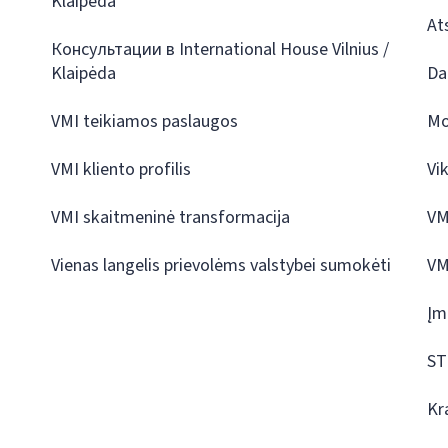
Klaipėda
At
Консультации в International House Vilnius /
Klaipėda
Da
VMI teikiamos paslaugos
Mo
VMI kliento profilis
Vi
VMI skaitmeninė transformacija
VM
Vienas langelis prievolėms valstybei sumokėti
VM
Įm
ST
Kr