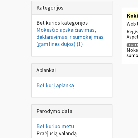
Kategorijos
Kok
Bet kurios kategorijos
Web t
Mokesčio apskaičiavimas,
Regis
deklaravimas ir sumokėjimas
Aspek
(gamtinės dujos)
(1)
akciza
Mokes
sumok
Aplankai
Bet kurį aplanką
Parodymo data
Bet kuriuo metu
Praėjusią valandą