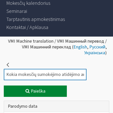
Mokesčių kalendorius
Seminarai
Tarptautinis apmokestinimas
Kontaktai / Apklausa
VMI Machine translation / VMI Машинный перевод /
VMI Машинний переклад (
English
,
Русский
,
Українська
)
Paieška
Parodymo data