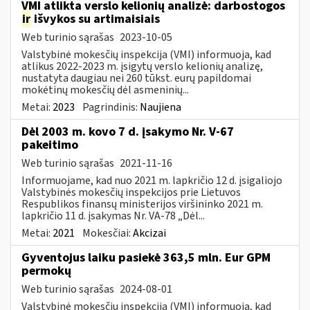
VMI atlikta verslo kelionių analizė: darbostogos
ir
išvykos su artimaisiais
Web turinio sąrašas
2023-10-05
Valstybinė mokesčių inspekcija (VMI) informuoja, kad
atlikus 2022-2023 m. įsigytų verslo kelionių analizę,
nustatyta daugiau nei 260 tūkst. eurų papildomai
mokėtinų mokesčių dėl asmeninių...
Metai:
2023
Pagrindinis:
Naujiena
Dėl 2003 m. kovo 7 d. įsakymo Nr. V-67
pakeitimo
Web turinio sąrašas
2021-11-16
Informuojame, kad nuo 2021 m. lapkričio 12 d. įsigaliojo
Valstybinės mokesčių inspekcijos prie Lietuvos
Respublikos finansų ministerijos viršininko 2021 m.
lapkričio 11 d. įsakymas Nr. VA-78 „Dėl...
Metai:
2021
Mokesčiai:
Akcizai
Gyventojus laiku pasiekė 363,5 mln. Eur GPM
permokų
Web turinio sąrašas
2024-08-01
Valstybinė mokesčių inspekcija (VMI) informuoja, kad