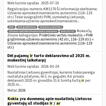
Web turinio sąrašas
2025-07-10
Registracijos numeris KM1170 Ši informacija skelbiama:
Užsienio apmokestinamiesiems asmenims (116–119
str.) Teisė susigrąžinti PVM, sumokėtą Lietuvoje,
suteikiama užsienio apmokestinamiesiems...
pvm
pvm grąžinimas
užsienio asmenims
Mokesčių
užsienio apmokestinamiesiems asmenims
pvmį 117 str
žinyno kategorijos:
Pridėtinės vertės mokestis » PVM
grąžinimas užsienio asmenims (42 str., 116–119 str.) »
Užsienio apmokestinamiesiems asmenims (116–119
str.)
Dėl pajamų
ir
turto deklaravimo už 2025 m.
mokestinį laikotarpį
Web turinio sąrašas
2026-03-24
Nuolatiniai Lietuvos gyventojai, kuriems tokia pareiga
nustatyta įstatyme, iki š. m. gegužės 4 d. privalo
deklaruoti 2025 m. gruodžio 31 d. turėtą turtą
ir
per
2025 m....
Metai:
2026
Kokia
yra duomenų apie nuolatinių Lietuvos
gyventojų už studijas
ir
/
ar