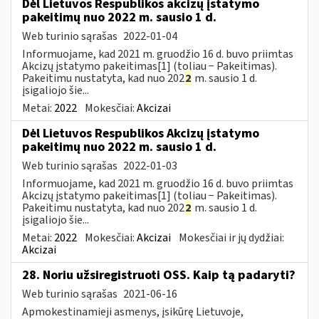
Dėl Lietuvos Respublikos akcizų įstatymo
pakeitimų nuo 2022 m. sausio 1 d.
Web turinio sąrašas
2022-01-04
Informuojame, kad 2021 m. gruodžio 16 d. buvo priimtas
Akcizų įstatymo pakeitimas[1] (toliau − Pakeitimas).
Pakeitimu nustatyta, kad nuo 202
2
m. sausio 1 d.
įsigaliojo šie...
Metai:
2022
Mokesčiai:
Akcizai
Dėl Lietuvos Respublikos Akcizų įstatymo
pakeitimų nuo 2022 m. sausio 1 d.
Web turinio sąrašas
2022-01-03
Informuojame, kad 2021 m. gruodžio 16 d. buvo priimtas
Akcizų įstatymo pakeitimas[1] (toliau − Pakeitimas).
Pakeitimu nustatyta, kad nuo 202
2
m. sausio 1 d.
įsigaliojo šie...
Metai:
2022
Mokesčiai:
Akcizai
Mokesčiai ir jų dydžiai:
Akcizai
28. Noriu užsiregistruoti OSS. Kaip tą padaryti?
Web turinio sąrašas
2021-06-16
Apmokestinamieji asmenys, įsikūrę Lietuvoje,