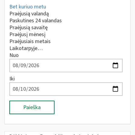
Bet kuriuo metu
Praėjusią valandą
Paskutines 24 valandas
Praėjusią savaitę
Praėjusį mėnesį
Praėjusiais metais
Laikotarpyje…
Nuo
Iki
Paieška