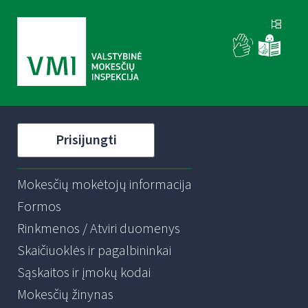
Prisijungti
Mokesčių mokėtojų informacija
Formos
Rinkmenos / Atviri duomenys
Skaičiuoklės ir pagalbininkai
Sąskaitos ir įmokų kodai
Mokesčių žinynas