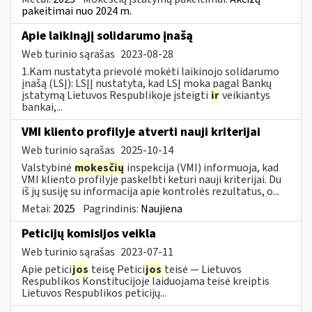
pakeitimai nuo 2024 m.
Apie laikinąjį solidarumo įnašą
Web turinio sąrašas
2023-08-28
1.Kam nustatyta prievolė mokėti laikinojo solidarumo
įnašą (LSĮ): LSĮĮ nustatyta, kad LSĮ moka pagal Bankų
įstatymą Lietuvos Respublikoje įsteigti
ir
veikiantys
bankai,...
VMI kliento profilyje atverti nauji kriterijai
Web turinio sąrašas
2025-10-14
Valstybinė
mokesčių
inspekcija (VMI) informuoja, kad
VMI kliento profilyje paskelbti keturi nauji kriterijai. Du
iš jų susiję su informacija apie kontrolės rezultatus, o...
Metai:
2025
Pagrindinis:
Naujiena
Peticijų komisijos veikla
Web turinio sąrašas
2023-07-11
Apie petici
jos
teisę Petici
jos
teisė — Lietuvos
Respublikos Konstitucijoje laiduojama teisė kreiptis
Lietuvos Respublikos peticijų...