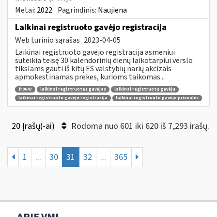
Metai:
2022
Pagrindinis:
Naujiena
Laikinai registruoto gavėjo registracija
Web turinio sąrašas
2023-04-05
Laikinai registruoto gavėjo registracija asmeniui
suteikia teisę 30 kalendorinių dienų laikotarpiui verslo
tikslams gauti iš kitų ES valstybių narių akcizais
apmokestinamas prekes, kurioms taikomas...
fr0647
laikinai registruotas gavėjas
laikinai registruotu gavėju
laikinai registruoto gavėjo registracija
laikinai registruoto gavėjo prievolės
20 Įrašų(-ai)
Rodoma nuo 601 iki 620 iš 7,293 irašų.
1
...
30
31
32
...
365
APIE VMI