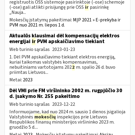
registruotis OSS sistemoje pasirinktoje (-ose) schemoje
(-ose) gali atlikti prisijungę prie OSS
ir
pasirinkę
„Nauja...
Mokesčių įstatymų pakeitimai:
MĮP 2021 » E-prekyba ir
PVM nuo 2021 m. liepos 1 d.
Aktualūs klausimai dėl kompensacijų elektros
energijai
ir
PVM apskaičiavimo tiekiant
Web turinio sąrašas
2023-01-23
1. Dėl PVM apskaičiavimo tiekiant elektros energiją,
kuriai taikomas valstybės kompensavimas,
nebuitiniams vartotojams 202
2
m. spalio 26 d. buvo
priimtas Lietuvos...
Metai:
2023
Dėl VMI prie FM viršininko 2002 m. rugpjūčio 30
d. įsakymo Nr. 255 pakeitimo
Web turinio sąrašas
2023-12-22
Informuojame, kad nuo 2024 m. sausio 1 dienos įsigalioja
Valstybinės
mokesčių
inspekcijos prie Lietuvos
Respublikos finansų ministerijos viršininko 2023 m.
gruodžio 5 d....
Metai:
2023
Mokesčių įstatymų pakeitimai:
Akcizų