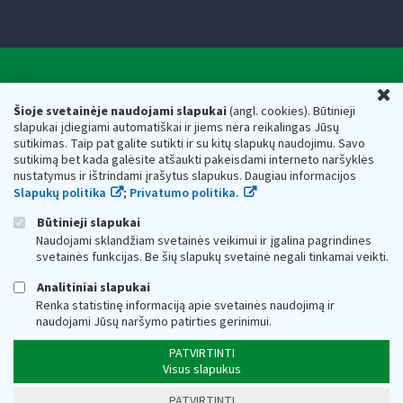
Valstybinė mokesčių inspekcija prie Lietuvos
U
Respublikos finansų ministerijos
Šioje svetainėje naudojami slapukai
(angl. cookies). Būtinieji
slapukai įdiegiami automatiškai ir jiems nėra reikalingas Jūsų
Biudžetinė įstaiga. Juridinio asmens kodas — 188659752,
sutikimas. Taip pat galite sutikti ir su kitų slapukų naudojimu. Savo
adresas: Vasario 16-osios g. 14, 01107 Vilnius, Lietuva, el.paštas:
sutikimą bet kada galėsite atšaukti pakeisdami interneto naršyklės
vmi@vmi.lt
, E. pristatymo dėžutės adresas 188659752
nustatymus ir ištrindami įrašytus slapukus. Daugiau informacijos
Duomenys apie Valstybinę mokesčių inspekciją prie Lietuvos
Slapukų politika
;
Privatumo politika.
Respublikos finansų ministerijos kaupiami ir saugomi Juridinių
asmenų registre
Būtinieji slapukai
Naudojami sklandžiam svetainės veikimui ir įgalina pagrindines
svetainės funkcijas. Be šių slapukų svetainė negali tinkamai veikti.
Analitiniai slapukai
Renka statistinę informaciją apie svetainės naudojimą ir
naudojami Jūsų naršymo patirties gerinimui.
PATVIRTINTI
Visus slapukus
PATVIRTINTI