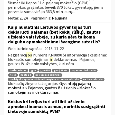
šiemet iki liepos 31 d. pajamų mokesčio (GPM)
permokos grąžintos beveik 870 tūkst. gyventojų, jiems
pervesta suma viršijo 363,5 mln. eurų....
Metai:
2024
Pagrindinis:
Naujiena
Kaip nuolatinis Lietuvos gyventojas turi
deklaruoti pajamas (bet kokių rūšių), gautas
užsienio valstybėje, su kuria nėra taikoma
dvigubo apmokestinimo išvengimo sutartis?
Web turinio sąrašas
2018-11-22
Registraci
jos
numeris KM0890 Ši informacija skelbiama:
Mokesčio sumokėjimas
ir
deklaravimas Pajamos,
gautos iš užsienio valstybės, kuri nėra...
deklaravimas
gpm
gpm308
gpmį 27 str
pajamos iš užsienio
ne es
37 str 2 d
ne europos sąjungos
ne dvigubo apmokestinimo išvengimo sutarties valstybė
ne dais valstybė
Mokesčių žinyno kategorijos:
Gyventojų pajamų
mokestis » Pajamos, gautos iš užsienio » Mokesčio
sumokėjimas ir deklaravimas
Kokius kriterijus turi atitikti užsienio
apmokestinamasis asmuo, norintis susigrąžinti
Lietuvoje sumokėtą PVM?