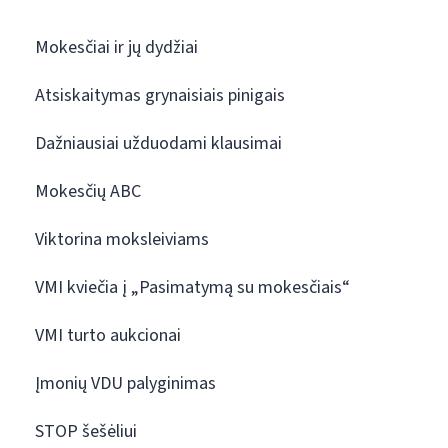
Mokesčiai ir jų dydžiai
Atsiskaitymas grynaisiais pinigais
Dažniausiai užduodami klausimai
Mokesčių ABC
Viktorina moksleiviams
VMI kviečia į „Pasimatymą su mokesčiais“
VMI turto aukcionai
Įmonių VDU palyginimas
STOP šešėliui