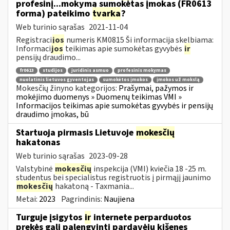
profesinį...mokymą sumokėtas įmokas (FR0613
forma) pateikimo
tvarka
?
Web turinio sąrašas
2021-11-04
Registraci
jos
numeris KM0815 Ši informacija skelbiama:
Informaci
jos
teikimas apie sumokėtas gyvybės
ir
pensijų draudimo...
fr0613
studijos
juridinis asmuo
profesinis mokymas
nuolatinis lietuvos gyventojas
sumokėtos įmokos
įmokos už mokslą
Mokesčių žinyno kategorijos:
Prašymai, pažymos ir
mokėjimo duomenys » Duomenų teikimas VMI »
Informacijos teikimas apie sumokėtas gyvybės ir pensijų
draudimo įmokas, bū
Startuoja pirmasis Lietuvoje
mokesčių
hakatonas
Web turinio sąrašas
2023-09-28
Valstybinė
mokesčių
inspekcija (VMI) kviečia 18 -25 m.
studentus bei specialistus registruotis į pirmąjį jaunimo
mokesčių
hakatoną - Taxmania...
Metai:
2023
Pagrindinis:
Naujiena
Turguje įsigytos
ir
internete perparduotos
prekės gali palengvinti pardavėjų kišenes