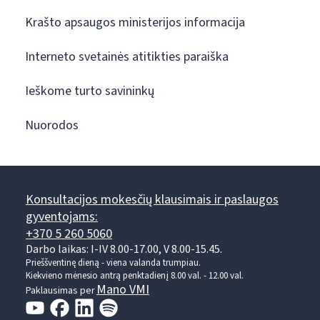
Krašto apsaugos ministerijos informacija
Interneto svetainės atitikties paraiška
Ieškome turto savininkų
Nuorodos
Konsultacijos mokesčių klausimais ir paslaugos
gyventojams:
+370 5 260 5060
Darbo laikas: I-IV 8.00-17.00, V 8.00-15.45.
Prieššventinę dieną - viena valanda trumpiau.
Kiekvieno mėnesio antrą penktadienį 8.00 val. - 12.00 val.
Mano VMI
Paklausimas per