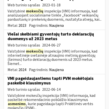
Web turinio sąrašas
2023-01-18
Valstybinė
mokesčių
inspekcija (VMI) informuoja, kad
analizuojant socialiniame tinkle „Facebook“ veikiančių
parduotuvių ir prekeivių duomenis, nustatyta atvejų, kai...
Metai:
2023
Pagrindinis:
Naujiena
Viešai skelbiami gyventojų turto deklaracijų
duomenys už 2023 metus
Web turinio sąrašas
2024-06-27
Valstybinė
mokesčių
inspekcija (VMI) informuoja, kad
internetinėje svetainėje atnaujino metinių gyventojų
(šeimos) turto deklaracijų duomenis už 2023 metus.
Šiemet...
Metai:
2024
Pagrindinis:
Naujiena
VMI pageidaujantiems tapti PVM mokėtojais
paskelbė klausimynus
Web turinio sąrašas
2022-06-14
Valstybinė mokesčių inspekcija (VMI) informuoja, kad
paskelbė rekomendacinio pobūdžio klausimynus
asmenims
, kurie pageidauja tapti Pridėtinės vertės
mokesčio (PVM)...