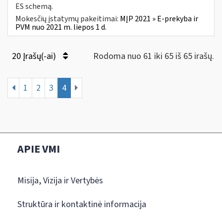
ES schemą.
Mokesčių įstatymų pakeitimai:
MĮP 2021 » E-prekyba ir
PVM nuo 2021 m. liepos 1 d.
20 Įrašų(-ai)
Rodoma nuo 61 iki 65 iš 65 irašų.
1
2
3
4
APIE VMI
Misija, Vizija ir Vertybės
Struktūra ir kontaktinė informacija