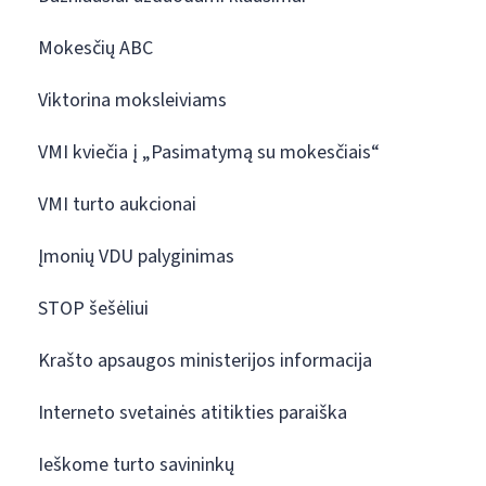
Mokesčių ABC
Viktorina moksleiviams
VMI kviečia į „Pasimatymą su mokesčiais“
VMI turto aukcionai
Įmonių VDU palyginimas
STOP šešėliui
Krašto apsaugos ministerijos informacija
Interneto svetainės atitikties paraiška
Ieškome turto savininkų