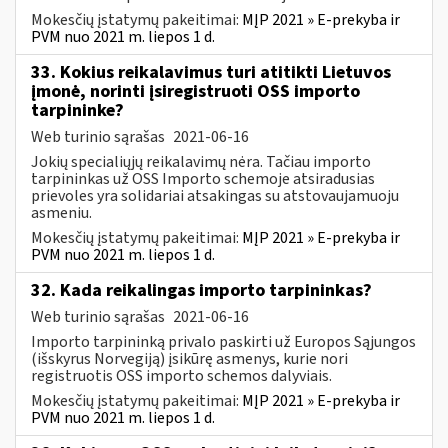
Mokesčių įstatymų pakeitimai:
MĮP 2021 » E-prekyba ir
PVM nuo 2021 m. liepos 1 d.
33. Kokius reikalavimus turi atitikti Lietuvos
įmonė, norinti įsiregistruoti OSS importo
tarpininke?
Web turinio sąrašas
2021-06-16
Jokių specialiųjų reikalavimų nėra. Tačiau importo
tarpininkas už OSS Importo schemoje atsiradusias
prievoles yra solidariai atsakingas su atstovaujamuoju
asmeniu.
Mokesčių įstatymų pakeitimai:
MĮP 2021 » E-prekyba ir
PVM nuo 2021 m. liepos 1 d.
32. Kada reikalingas importo tarpininkas?
Web turinio sąrašas
2021-06-16
Importo tarpininką privalo paskirti už Europos Sąjungos
(išskyrus Norvegiją) įsikūrę asmenys, kurie nori
registruotis OSS importo schemos dalyviais.
Mokesčių įstatymų pakeitimai:
MĮP 2021 » E-prekyba ir
PVM nuo 2021 m. liepos 1 d.