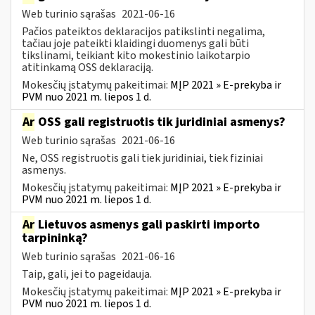
Web turinio sąrašas
2021-06-16
Pačios pateiktos deklaracijos patikslinti negalima,
tačiau joje pateikti klaidingi duomenys gali būti
tikslinami, teikiant kito mokestinio laikotarpio
atitinkamą OSS deklaraciją.
Mokesčių įstatymų pakeitimai:
MĮP 2021 » E-prekyba ir
PVM nuo 2021 m. liepos 1 d.
Ar
OSS gali registruotis tik juridiniai asmenys?
Web turinio sąrašas
2021-06-16
Ne, OSS registruotis gali tiek juridiniai, tiek fiziniai
asmenys.
Mokesčių įstatymų pakeitimai:
MĮP 2021 » E-prekyba ir
PVM nuo 2021 m. liepos 1 d.
Ar
Lietuvos asmenys gali paskirti importo
tarpininką?
Web turinio sąrašas
2021-06-16
Taip, gali, jei to pageidauja.
Mokesčių įstatymų pakeitimai:
MĮP 2021 » E-prekyba ir
PVM nuo 2021 m. liepos 1 d.