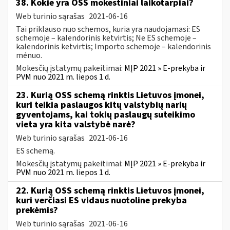
38. Kokie yra OSS mokestiniai laikotarpiai?
Web turinio sąrašas
2021-06-16
Tai priklauso nuo schemos, kuria yra naudojamasi: ES
schemoje – kalendorinis ketvirtis; Ne ES schemoje –
kalendorinis ketvirtis; Importo schemoje – kalendorinis
mėnuo.
Mokesčių įstatymų pakeitimai:
MĮP 2021 » E-prekyba ir
PVM nuo 2021 m. liepos 1 d.
23. Kurią OSS schemą rinktis Lietuvos įmonei,
kuri teikia paslaugos kitų valstybių narių
gyventojams, kai tokių paslaugų suteikimo
vieta yra kita valstybė narė?
Web turinio sąrašas
2021-06-16
ES schemą.
Mokesčių įstatymų pakeitimai:
MĮP 2021 » E-prekyba ir
PVM nuo 2021 m. liepos 1 d.
22. Kurią OSS schemą rinktis Lietuvos įmonei,
kuri verčiasi ES vidaus nuotoline prekyba
prekėmis?
Web turinio sąrašas
2021-06-16