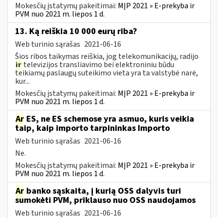
Mokesčių įstatymų pakeitimai:
MĮP 2021 » E-prekyba ir
PVM nuo 2021 m. liepos 1 d.
13. Ką reiškia 10 000 eurų riba?
Web turinio sąrašas
2021-06-16
Šios ribos taikymas reiškia, jog telekomunikacijų, radijo
ir
televizijos transliavimo bei elektroniniu būdu
teikiamų paslaugų suteikimo vieta yra ta valstybė narė,
kur...
Mokesčių įstatymų pakeitimai:
MĮP 2021 » E-prekyba ir
PVM nuo 2021 m. liepos 1 d.
Ar
ES, ne ES schemose yra asmuo, kuris veikia
taip, kaip importo tarpininkas Importo
Web turinio sąrašas
2021-06-16
Ne.
Mokesčių įstatymų pakeitimai:
MĮP 2021 » E-prekyba ir
PVM nuo 2021 m. liepos 1 d.
Ar
banko sąskaita, į kurią OSS dalyvis turi
sumokėti PVM, priklauso nuo OSS naudojamos
Web turinio sąrašas
2021-06-16