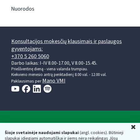
Nuorodos
Konsultacijos mokesčių klausimais ir paslaugos
gyventojams:
+370 5 260 5060
Darbo laikas: I-IV 8.00-17.00, V 8.00-15.45.
Prieššventinę dieną - viena valanda trumpiau.
Kiekvieno mėnesio antrą penktadienį 8.00 val. - 12.00 val.
Mano VMI
Paklausimas per
Valstybinė mokesčių inspekcija prie Lietuvos
U
Respublikos finansų ministerijos
Šioje svetainėje naudojami slapukai
(angl. cookies). Būtinieji
slapukai įdiegiami automatiškai ir jiems nėra reikalingas Jūsų