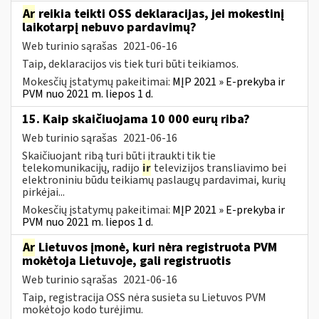
Ar
reikia teikti OSS deklaracijas, jei mokestinį
laikotarpį nebuvo pardavimų?
Web turinio sąrašas
2021-06-16
Taip, deklaracijos vis tiek turi būti teikiamos.
Mokesčių įstatymų pakeitimai:
MĮP 2021 » E-prekyba ir
PVM nuo 2021 m. liepos 1 d.
15. Kaip skaičiuojama 10 000 eurų riba?
Web turinio sąrašas
2021-06-16
Skaičiuojant ribą turi būti įtraukti tik tie
telekomunikacijų, radijo
ir
televizijos transliavimo bei
elektroniniu būdu teikiamų paslaugų pardavimai, kurių
pirkėjai...
Mokesčių įstatymų pakeitimai:
MĮP 2021 » E-prekyba ir
PVM nuo 2021 m. liepos 1 d.
Ar
Lietuvos įmonė, kuri nėra registruota PVM
mokėtoja Lietuvoje, gali registruotis
Web turinio sąrašas
2021-06-16
Taip, registracija OSS nėra susieta su Lietuvos PVM
mokėtojo kodo turėjimu.