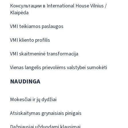
Консультации в International House Vilnius /
Klaipėda
VMI teikiamos paslaugos
VMI kliento profilis
VMI skaitmeninė transformacija
Vienas langelis prievolėms valstybei sumokėti
NAUDINGA
Mokesčiai ir jų dydžiai
Atsiskaitymas grynaisiais pinigais
Dažniausiai užduodami klausimai