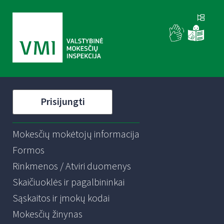
Prisijungti
Mokesčių mokėtojų informacija
Formos
Rinkmenos / Atviri duomenys
Skaičiuoklės ir pagalbininkai
Sąskaitos ir įmokų kodai
Mokesčių žinynas