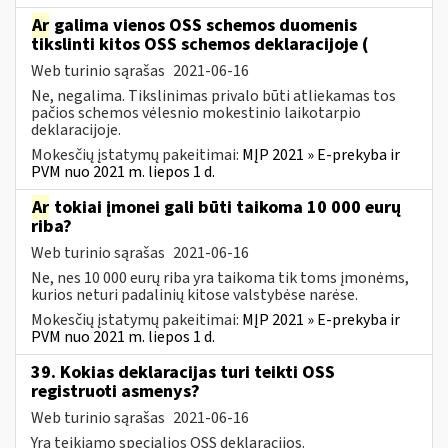
Ar
galima vienos OSS schemos duomenis
tikslinti kitos OSS schemos deklaracijoje (
Web turinio sąrašas
2021-06-16
Ne, negalima. Tikslinimas privalo būti atliekamas tos
pačios schemos vėlesnio mokestinio laikotarpio
deklaracijoje.
Mokesčių įstatymų pakeitimai:
MĮP 2021 » E-prekyba ir
PVM nuo 2021 m. liepos 1 d.
Ar
tokiai įmonei gali būti taikoma 10 000 eurų
riba?
Web turinio sąrašas
2021-06-16
Ne, nes 10 000 eurų riba yra taikoma tik toms įmonėms,
kurios neturi padalinių kitose valstybėse narėse.
Mokesčių įstatymų pakeitimai:
MĮP 2021 » E-prekyba ir
PVM nuo 2021 m. liepos 1 d.
39. Kokias deklaracijas turi teikti OSS
registruoti asmenys?
Web turinio sąrašas
2021-06-16
Yra teikiamo specialios OSS deklaracijos.