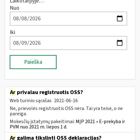
Laikotarpyje…
Nuo
Iki
Paieška
Ar
privalau registruotis OSS?
Web turinio sąrašas
2021-06-16
Ne, prievolės registruotis OSS nėra. Tai yra teisė, o ne
pareiga.
Mokesčių įstatymų pakeitimai:
MĮP 2021 » E-prekyba ir
PVM nuo 2021 m. liepos 1 d.
Ar
galima tikslinti OSS deklaracijas?