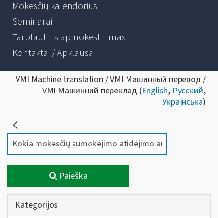
Mokesčių kalendorius
Seminarai
Tarptautinis apmokestinimas
Kontaktai / Apklausa
VMI Machine translation / VMI Машинный перевод /
VMI Машинний переклад (
English
,
Русский
,
Українська
)
Paieška
Kategorijos