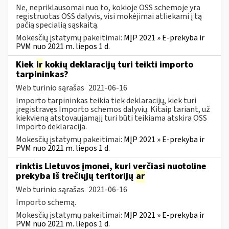
Ne, nepriklausomai nuo to, kokioje OSS schemoje yra
registruotas OSS dalyvis, visi mokėjimai atliekami į tą
pačią specialią sąskaitą.
Mokesčių įstatymų pakeitimai:
MĮP 2021 » E-prekyba ir
PVM nuo 2021 m. liepos 1 d.
Kiek
ir
kokių deklaracijų turi teikti importo
tarpininkas?
Web turinio sąrašas
2021-06-16
Importo tarpininkas teikia tiek deklaracijų, kiek turi
įregistravęs Importo schemos dalyvių. Kitaip tariant, už
kiekvieną atstovaujamąjį turi būti teikiama atskira OSS
Importo deklaracija.
Mokesčių įstatymų pakeitimai:
MĮP 2021 » E-prekyba ir
PVM nuo 2021 m. liepos 1 d.
rinktis Lietuvos įmonei, kuri verčiasi nuotoline
prekyba iš trečiųjų teritorijų
ar
Web turinio sąrašas
2021-06-16
Importo schemą.
Mokesčių įstatymų pakeitimai:
MĮP 2021 » E-prekyba ir
PVM nuo 2021 m. liepos 1 d.