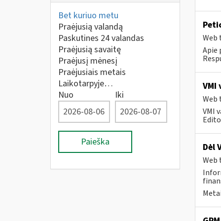
Bet kuriuo metu
Peti
Praėjusią valandą
Paskutines 24 valandas
Web t
Praėjusią savaitę
Apie 
Respu
Praėjusį mėnesį
Praėjusiais metais
Laikotarpyje…
VMI 
Nuo
Iki
Web t
VMI v
Editos
Paieška
Dėl 
Web t
Infor
finan
Metai
GPM 