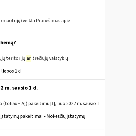
ormuotojų) veikla Pranešimas apie
schemą?
jų teritorijų
ar
trečiųjų valstybių
liepos 1 d.
2 m. sausio 1 d.
(toliau − AĮ) pakeitimu[1], nuo 2022 m. sausio 1
įstatymų pakeitimai » Mokesčių įstatymų