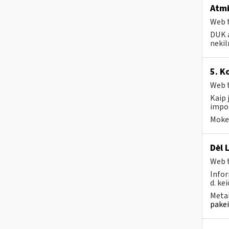
Atmi
Web t
DUK a
nekil
5. K
Web t
Kaip 
impor
Mokes
Dėl 
Web t
Infor
d. kei
Metai
pakei