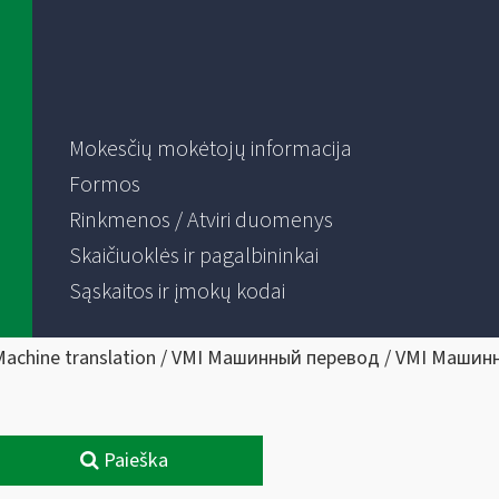
Mokesčių mokėtojų informacija
Formos
Rinkmenos / Atviri duomenys
Skaičiuoklės ir pagalbininkai
Sąskaitos ir įmokų kodai
Machine translation / VMI Машинный перевод / VMI Машин
Paieška