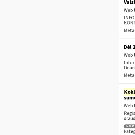
Vals
Web t
INFO
KONTA
Metai
Dėl 
Web t
Infor
finan
Metai
Kok
sumo
Web t
Regis
draud
fr0613
kateg