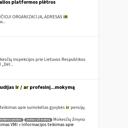
ualios platformos plėtros
NČIOJI ORGANIZACIJA, ADRESAS
IR
...
kesčių inspekcijos prie Lietuvos Respublikos
„Dėl...
tudijas
ir
/
ar
profesinį...mokymą
teikimas apie sumokėtas gyvybės
ir
pensijų
Mokesčių žinyno
mokėtos įmokos
įmokos už mokslą
mas VMI » Informacijos teikimas apie