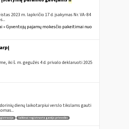
stas 2023 m. lapkričio 17 d. įsakymas Nr. VA-84
...
i » Gyventojų pajamų mokesčio pakeitimai nuo
arpį
e, iki š. m. gegužės 4 d. privalo deklaruoti 2025
dorinių dienų laikotarpiui verslo tikslams gauti
omas...
egistracija
laikinai registruoto gavėjo prievolės