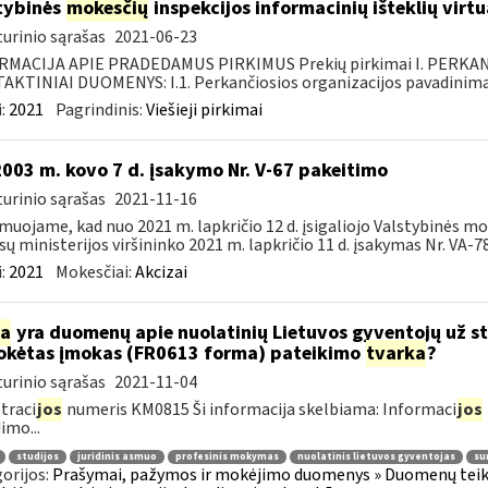
tybinės
mokesčių
inspekcijos informacinių išteklių virt
urinio sąrašas
2021-06-23
RMACIJA APIE PRADEDAMUS PIRKIMUS Prekių pirkimai I. PERKA
KTINIAI DUOMENYS: I.1. Perkančiosios organizacijos pavadinimas
:
2021
Pagrindinis:
Viešieji pirkimai
2003 m. kovo 7 d. įsakymo Nr. V-67 pakeitimo
urinio sąrašas
2021-11-16
muojame, kad nuo 2021 m. lapkričio 12 d. įsigaliojo Valstybinės mo
sų ministerijos viršininko 2021 m. lapkričio 11 d. įsakymas Nr. VA-78 
:
2021
Mokesčiai:
Akcizai
ia
yra duomenų apie nuolatinių Lietuvos gyventojų už s
kėtas įmokas (FR0613 forma) pateikimo
tvarka
?
urinio sąrašas
2021-11-04
traci
jos
numeris KM0815 Ši informacija skelbiama: Informaci
jos
imo...
studijos
juridinis asmuo
profesinis mokymas
nuolatinis lietuvos gyventojas
su
orijos:
Prašymai, pažymos ir mokėjimo duomenys » Duomenų teiki