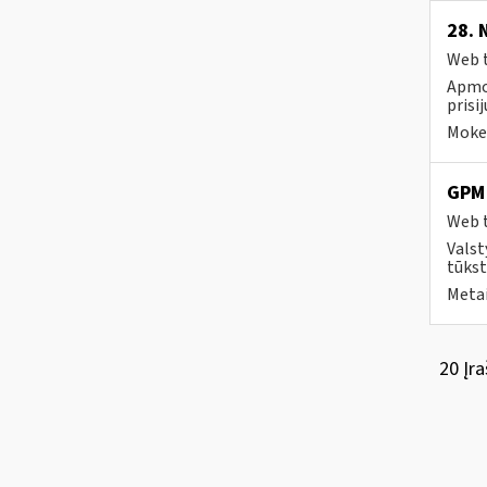
28. 
Web t
Apmok
prisi
Mokes
GPM 
Web t
Valst
tūkst
Metai
20 Įra