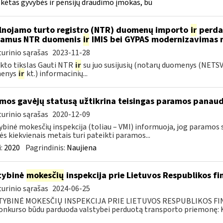
ėtas gyvybės ir pensijų draudimo įmokas, bū
lnojamo turto registro (NTR) duomenų importo
ir
perdar
iamus NTR duomenis
ir
IMIS bei GYPAS modernizavimas 
urinio sąrašas
2023-11-28
kto tikslas Gauti NTR
ir
su juo susijusių (notarų duomenys (NETS
enys
ir
kt.) informacinių...
mos gavėjų statusą užtikrina teisingas paramos panau
urinio sąrašas
2020-12-09
ybinė mokesčių inspekcija (toliau – VMI) informuoja, jog paramos
s kiekvienais metais turi pateikti paramos...
:
2020
Pagrindinis:
Naujiena
tybinė
mokesčių
inspekcija prie Lietuvos Respublikos fi
urinio sąrašas
2024-06-25
TYBINĖ MOKESČIŲ INSPEKCIJA PRIE LIETUVOS RESPUBLIKOS FINAN
konkurso būdu parduoda valstybei perduotą transporto priemonę: Kr