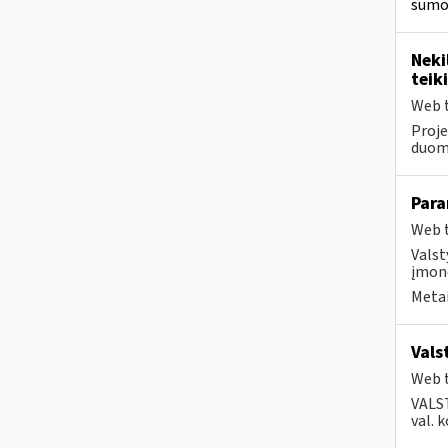
sumok
Neki
teik
Web t
Proje
duom
Para
Web t
Valst
įmonė
Metai
Vals
Web t
VALS
val. 