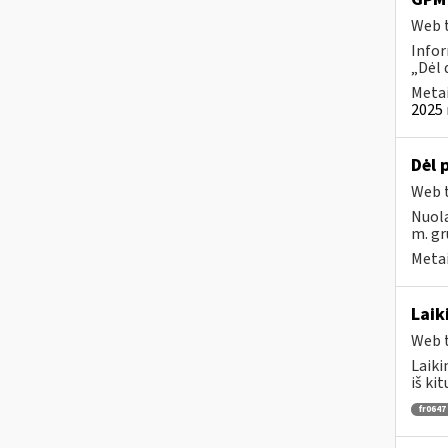
Web t
Infor
„Dėl 
Metai
2025 
Dėl
Web t
Nuola
m. gr
Metai
Laik
Web t
Laiki
iš ki
fr0647