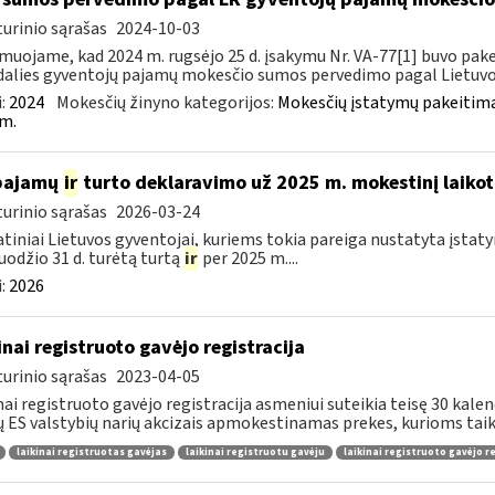
urinio sąrašas
2024-10-03
muojame, kad 2024 m. rugsėjo 25 d. įsakymu Nr. VA-77[1] buvo pakei
dalies gyventojų pajamų mokesčio sumos pervedimo pagal Lietuvos
:
2024
Mokesčių žinyno kategorijos:
Mokesčių įstatymų pakeitima
m.
 pajamų
ir
turto deklaravimo už 2025 m. mokestinį laikot
urinio sąrašas
2026-03-24
tiniai Lietuvos gyventojai, kuriems tokia pareiga nustatyta įstatym
uodžio 31 d. turėtą turtą
ir
per 2025 m....
:
2026
inai registruoto gavėjo registracija
urinio sąrašas
2023-04-05
nai registruoto gavėjo registracija asmeniui suteikia teisę 30 kalen
tų ES valstybių narių akcizais apmokestinamas prekes, kurioms taik
laikinai registruotas gavėjas
laikinai registruotu gavėju
laikinai registruoto gavėjo r