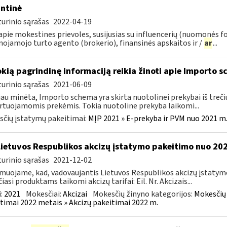
ntinė
urinio sąrašas
2022-04-19
pie mokestines prievoles, susijusias su influencerių (nuomonės f
nojamojo turto agento (brokerio), finansinės apskaitos ir /
ar
...
okią pagrindinę informaciją reikia žinoti apie Importo 
urinio sąrašas
2021-06-09
jau minėta, Importo schema yra skirta nuotolinei prekybai iš trečių
tuojamomis prekėmis. Tokia nuotoline prekyba laikomi...
čių įstatymų pakeitimai:
MĮP 2021 » E-prekyba ir PVM nuo 2021 m. 
Lietuvos Respublikos akcizų įstatymo pakeitimo nuo 202
urinio sąrašas
2021-12-02
muojame, kad, vadovaujantis Lietuvos Respublikos akcizų įstatymo 
čiasi produktams taikomi akcizų tarifai: Eil. Nr. Akcizais...
:
2021
Mokesčiai:
Akcizai
Mokesčių žinyno kategorijos:
Mokesčių 
timai 2022 metais » Akcizų pakeitimai 2022 m.