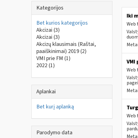
Kategorijos
Iki 
Bet kurios kategorijos
Web t
Akcizai
(3)
Valst
Akcizai
(3)
duome
Akcizų klausimais (Raštai,
Metai
paaiškinimai) 2019
(2)
VMI prie FM
(1)
VMI 
2022
(1)
Web t
Valst
pagei
Metai
Aplankai
Bet kurį aplanką
Turg
Web t
Valst
pardu
Parodymo data
Metai