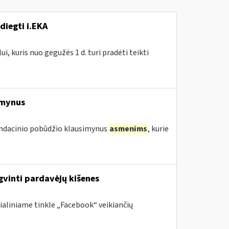
diegti i.EKA
, kuris nuo gegužės 1 d. turi pradėti teikti
imynus
endacinio pobūdžio klausimynus
asmenims
, kurie
gvinti pardavėjų kišenes
ialiniame tinkle „Facebook“ veikiančių