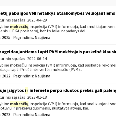
metų pabaigos VMI netaikys atsakomybės vėluojantiems 
urinio sąrašas
2025-04-29
ybinė
mokesčių
inspekcija (VMI) informuoja, kad smulkiajam verslui
nis į i.EKA posistemį, bet to laiku nepadarys dėl...
:
2025
Pagrindinis:
Naujiena
pageidaujantiems tapti PVM mokėtojais paskelbė klaus
urinio sąrašas
2022-06-14
ybinė mokesčių inspekcija (VMI) informuoja, kad paskelbė rekom
dauja tapti Pridėtinės vertės mokesčio (PVM)...
:
2022
Pagrindinis:
Naujiena
uje įsigytos
ir
internete perparduotos prekės gali palen
urinio sąrašas
2023-01-18
ybinė
mokesčių
inspekcija (VMI) informuoja, kad analizuojant soc
otuvių ir prekeivių duomenis, nustatyta atvejų, kai...
:
2023
Pagrindinis:
Naujiena