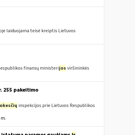
je laiduojama teisė kreiptis Lietuvos
Respublikos finansų ministeri
jos
viršininkės
r. 255 pakeitimo
okesčių
inspekcijos prie Lietuvos Respublikos
 m.
o įstatymą paramos gavėjams
ir