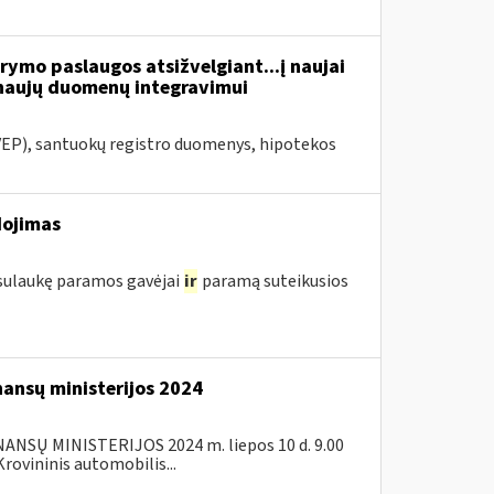
ymo paslaugos atsižvelgiant...į naujai
naujų duomenų integravimui
VEP), santuokų registro duomenys, hipotekos
dojimas
 sulaukę paramos gavėjai
ir
paramą suteikusios
nansų ministerijos 2024
SŲ MINISTERIJOS 2024 m. liepos 10 d. 9.00
ovininis automobilis...