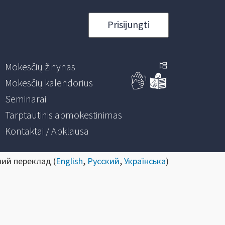
Prisijungti
Mokesčių žinynas
Mokesčių kalendorius
Seminarai
Tarptautinis apmokestinimas
Kontaktai / Apklausa
ний переклад (
English
,
Русский
,
Українська
)