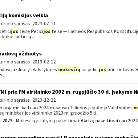
cijų komisijos veikla
urinio sąrašas
2023-07-11
petici
jos
teisę Petici
jos
teisė — Lietuvos Respublikos Konstitucijo
blikos peticijų...
vadovų užduotys
urinio sąrašas
2019-02-12
adovų užduotys Valstybinės
mokesčių
inspekci
jos
prie Lietuvos 
...
VMI prie FM viršininko 2002 m. rugpjūčio 30 d. įsakymo N
urinio sąrašas
2023-12-22
muojame, kad nuo 2024 m. sausio 1 dienos įsigalioja Valstybinės
m
sų ministerijos viršininko 2023 m. gruodžio 5 d....
:
2023
Mokesčių įstatymų pakeitimai:
Akcizų pakeitimai nuo 2024
sumos pervedimo pagal LR gyventojų pajamų mokesči