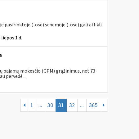
 pasirinktoje (-ose) schemoje (-ose) gali atlikti
liepos 1 d.
a
ojų pajamų mokesčio (GPM) grąžinimus, net 73
au pervedė...
1
...
30
31
32
...
365