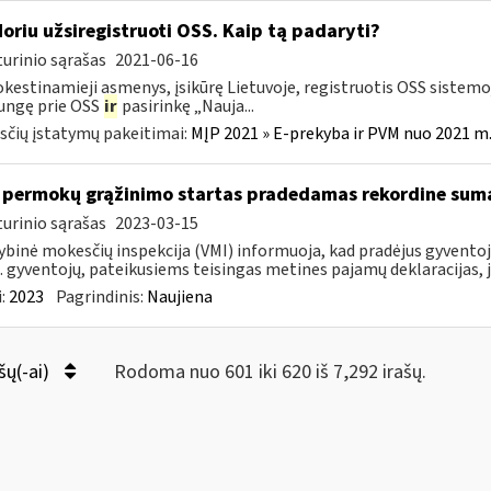
Noriu užsiregistruoti OSS. Kaip tą padaryti?
urinio sąrašas
2021-06-16
estinamieji asmenys, įsikūrę Lietuvoje, registruotis OSS sistemoje
jungę prie OSS
ir
pasirinkę „Nauja...
čių įstatymų pakeitimai:
MĮP 2021 » E-prekyba ir PVM nuo 2021 m. 
permokų grąžinimo startas pradedamas rekordine sum
urinio sąrašas
2023-03-15
ybinė mokesčių inspekcija (VMI) informuoja, kad pradėjus gyvent
. gyventojų, pateikusiems teisingas metines pajamų deklaracijas, j
:
2023
Pagrindinis:
Naujiena
šų(-ai)
Rodoma nuo 601 iki 620 iš 7,292 irašų.