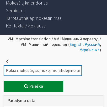
Mokesčių kalendorius
Seminarai
Tarptautinis apmokestinimas
Kontaktai / Apklausa
VMI Machine translation / VMI Машинный перевод /
VMI Машинний переклад (
English
,
Русский
,
Українська
)
Paieška
Parodymo data