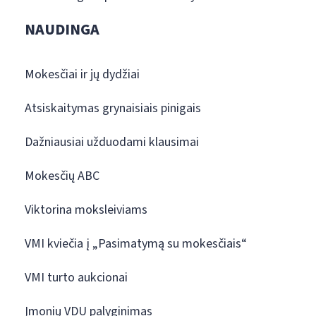
NAUDINGA
Mokesčiai ir jų dydžiai
Atsiskaitymas grynaisiais pinigais
Dažniausiai užduodami klausimai
Mokesčių ABC
Viktorina moksleiviams
VMI kviečia į „Pasimatymą su mokesčiais“
VMI turto aukcionai
Įmonių VDU palyginimas