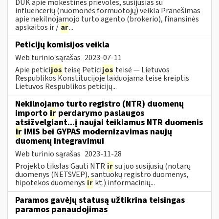
DUK apie mokestines prievoles, susijusias su
influencerių (nuomonės formuotojų) veikla Pranešimas
apie nekilnojamojo turto agento (brokerio), finansinės
apskaitos ir /
ar
...
Peticijų komisijos veikla
Web turinio sąrašas
2023-07-11
Apie petici
jos
teisę Petici
jos
teisė — Lietuvos
Respublikos Konstitucijoje laiduojama teisė kreiptis
Lietuvos Respublikos peticijų...
Nekilnojamo turto registro (NTR) duomenų
importo
ir
perdarymo paslaugos
atsižvelgiant...į naujai teikiamus NTR duomenis
ir
IMIS bei GYPAS modernizavimas naujų
duomenų integravimui
Web turinio sąrašas
2023-11-28
Projekto tikslas Gauti NTR
ir
su juo susijusių (notarų
duomenys (NETSVEP), santuokų registro duomenys,
hipotekos duomenys
ir
kt.) informacinių...
Paramos gavėjų statusą užtikrina teisingas
paramos panaudojimas