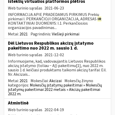
išteklių virtualios platformos plėtros
Web turinio sąrašas
2021-06-23
INFORMACIJA APIE PRADEDAMUS PIRKIMUS Prekių
pirkimai I. PERKANČIOJI ORGANIZACIJA, ADRESAS
IR
KONTAKTINIAI DUOMENYS: I.1. Perkančiosios
organizacijos pavadinimas...
Metai:
2021
Pagrindinis:
Viešieji pirkimai
Dėl Lietuvos Respublikos akcizų įstatymo
pakeitimo nuo 2022 m. sausio 1 d.
Web turinio sąrašas
2021-12-02
Informuojame, kad, vadovaujantis Lietuvos Respublikos
akcizų įstatymo (toliau − AĮ) pakeitimu[1], nuo 2022 m.
sausio 1 d. keičiasi produktams taikomi akcizų tarifai: Eil.
Nr. Akcizais...
Metai:
2021
Mokesčiai:
Akcizai
Mokesčių žinyno
kategorijos:
Mokesčių įstatymų pakeitimai » Mokesčių
įstatymų pakeitimai 2022 metais » Akcizų pakeitimai
2022 m.
Atmintinė
Web turinio sąrašas
2022-04-19