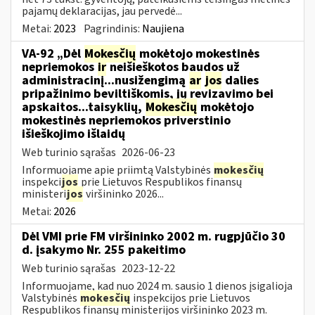
pajamų deklaracijas, jau pervedė...
Metai:
2023
Pagrindinis:
Naujiena
VA-92 „Dėl
Mokesčių
mokėtojo mokestinės
nepriemokos
ir
neišieškotos baudos už
administracinį...nusižengimą
ar
jos
dalies
pripažinimo beviltiškomis, jų revizavimo bei
apskaitos...taisyklių,
Mokesčių
mokėtojo
mokestinės nepriemokos priverstinio
išieškojimo išlaidų
Web turinio sąrašas
2026-06-23
Informuojame apie priimtą Valstybinės
mokesčių
inspekci
jos
prie Lietuvos Respublikos finansų
ministeri
jos
viršininko 2026...
Metai:
2026
Dėl VMI prie FM viršininko 2002 m. rugpjūčio 30
d. įsakymo Nr. 255 pakeitimo
Web turinio sąrašas
2023-12-22
Informuojame, kad nuo 2024 m. sausio 1 dienos įsigalioja
Valstybinės
mokesčių
inspekcijos prie Lietuvos
Respublikos finansų ministerijos viršininko 2023 m.