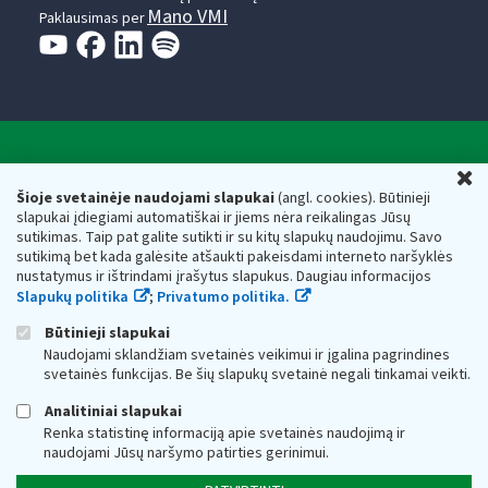
Mano VMI
Paklausimas per
Valstybinė mokesčių inspekcija prie Lietuvos
U
Respublikos finansų ministerijos
Šioje svetainėje naudojami slapukai
(angl. cookies). Būtinieji
slapukai įdiegiami automatiškai ir jiems nėra reikalingas Jūsų
Biudžetinė įstaiga. Juridinio asmens kodas — 188659752,
sutikimas. Taip pat galite sutikti ir su kitų slapukų naudojimu. Savo
adresas: Vasario 16-osios g. 14, 01107 Vilnius, Lietuva, el.paštas:
sutikimą bet kada galėsite atšaukti pakeisdami interneto naršyklės
vmi@vmi.lt
, E. pristatymo dėžutės adresas 188659752
nustatymus ir ištrindami įrašytus slapukus. Daugiau informacijos
Duomenys apie Valstybinę mokesčių inspekciją prie Lietuvos
Slapukų politika
;
Privatumo politika.
Respublikos finansų ministerijos kaupiami ir saugomi Juridinių
asmenų registre
Būtinieji slapukai
Naudojami sklandžiam svetainės veikimui ir įgalina pagrindines
svetainės funkcijas. Be šių slapukų svetainė negali tinkamai veikti.
Analitiniai slapukai
Renka statistinę informaciją apie svetainės naudojimą ir
naudojami Jūsų naršymo patirties gerinimui.