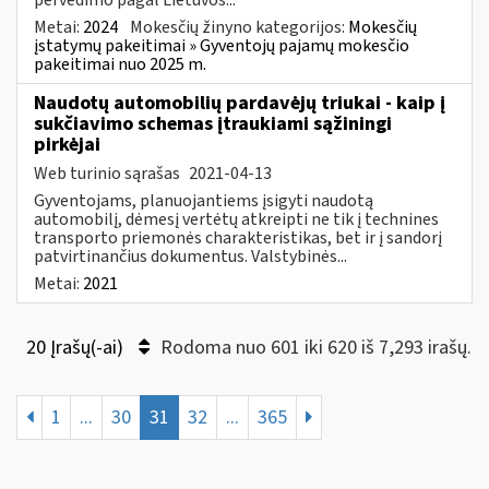
Metai:
2024
Mokesčių žinyno kategorijos:
Mokesčių
įstatymų pakeitimai » Gyventojų pajamų mokesčio
pakeitimai nuo 2025 m.
Naudotų automobilių pardavėjų triukai - kaip į
sukčiavimo schemas įtraukiami sąžiningi
pirkėjai
Web turinio sąrašas
2021-04-13
Gyventojams, planuojantiems įsigyti naudotą
automobilį, dėmesį vertėtų atkreipti ne tik į technines
transporto priemonės charakteristikas, bet ir į sandorį
patvirtinančius dokumentus. Valstybinės...
Metai:
2021
20 Įrašų(-ai)
Rodoma nuo 601 iki 620 iš 7,293 irašų.
1
...
30
31
32
...
365