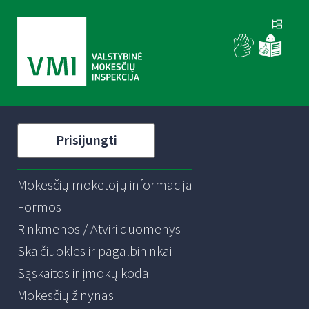
Prisijungti
Mokesčių mokėtojų informacija
Formos
Rinkmenos / Atviri duomenys
Skaičiuoklės ir pagalbininkai
Sąskaitos ir įmokų kodai
Mokesčių žinynas