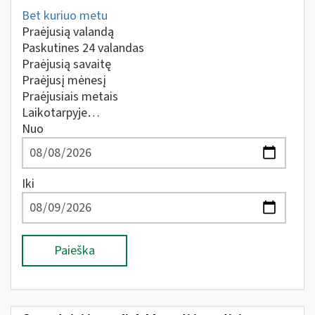
Bet kuriuo metu
Praėjusią valandą
Paskutines 24 valandas
Praėjusią savaitę
Praėjusį mėnesį
Praėjusiais metais
Laikotarpyje…
Nuo
Iki
Paieška