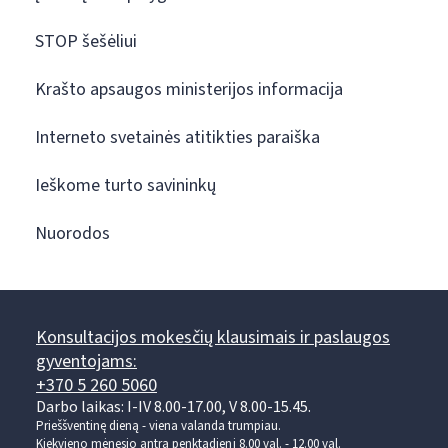
STOP šešėliui
Krašto apsaugos ministerijos informacija
Interneto svetainės atitikties paraiška
Ieškome turto savininkų
Nuorodos
Konsultacijos mokesčių klausimais ir paslaugos
gyventojams:
+370 5 260 5060
Darbo laikas: I-IV 8.00-17.00, V 8.00-15.45.
Prieššventinę dieną - viena valanda trumpiau.
Kiekvieno mėnesio antrą penktadienį 8.00 val. - 12.00 val.