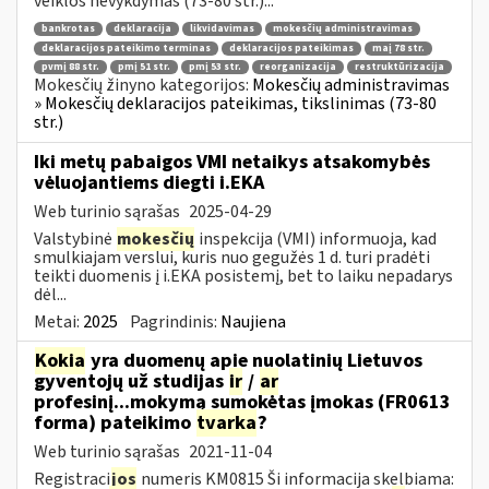
veiklos nevykdymas (73-80 str.)...
bankrotas
deklaracija
likvidavimas
mokesčių administravimas
deklaracijos pateikimo terminas
deklaracijos pateikimas
maį 78 str.
pvmį 88 str.
pmį 51 str.
pmį 53 str.
reorganizacija
restruktūrizacija
Mokesčių žinyno kategorijos:
Mokesčių administravimas
» Mokesčių deklaracijos pateikimas, tikslinimas (73-80
str.)
Iki metų pabaigos VMI netaikys atsakomybės
vėluojantiems diegti i.EKA
Web turinio sąrašas
2025-04-29
Valstybinė
mokesčių
inspekcija (VMI) informuoja, kad
smulkiajam verslui, kuris nuo gegužės 1 d. turi pradėti
teikti duomenis į i.EKA posistemį, bet to laiku nepadarys
dėl...
Metai:
2025
Pagrindinis:
Naujiena
Kokia
yra duomenų apie nuolatinių Lietuvos
gyventojų už studijas
ir
/
ar
profesinį...mokymą sumokėtas įmokas (FR0613
forma) pateikimo
tvarka
?
Web turinio sąrašas
2021-11-04
Registraci
jos
numeris KM0815 Ši informacija skelbiama: