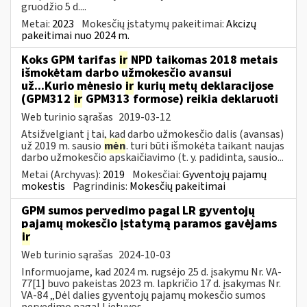
gruodžio 5 d....
Metai:
2023
Mokesčių įstatymų pakeitimai:
Akcizų
pakeitimai nuo 2024 m.
Koks GPM tarifas
ir
NPD taikomas 2018 metais
išmokėtam darbo užmokesčio avansui
už...Kurio mėnesio
ir
kurių metų deklaracijose
(GPM312
ir
GPM313 formose) reikia deklaruoti
Web turinio sąrašas
2019-03-12
Atsižvelgiant į tai, kad darbo užmokesčio dalis (avansas)
už 2019 m. sausio
mėn
. turi būti išmokėta taikant naujas
darbo užmokesčio apskaičiavimo (t. y. padidinta, sausio...
Metai (Archyvas):
2019
Mokesčiai:
Gyventojų pajamų
mokestis
Pagrindinis:
Mokesčių pakeitimai
GPM sumos pervedimo pagal LR gyventojų
pajamų mokesčio įstatymą paramos gavėjams
ir
Web turinio sąrašas
2024-10-03
Informuojame, kad 2024 m. rugsėjo 25 d. įsakymu Nr. VA-
77[1] buvo pakeistas 2023 m. lapkričio 17 d. įsakymas Nr.
VA-84 „Dėl dalies gyventojų pajamų mokesčio sumos
pervedimo pagal Lietuvos...