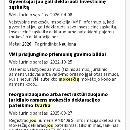
Gyventojai jau gali deklaruoti investicinę
sąskaitą
Web turinio sąrašas
2026-04-08
Valstybinė mokesčių inspekcija (VMI) informuoja, kad
gyventojai jau gali deklaruoti savo investicinę sąskaitą.
Investicinė sąskaita deklaruojama pateikiant pajamų
mokesčio deklaraciją per...
Metai:
2026
Pagrindinis:
Naujiena
VMI prisijungimo priemonių gavimo būdai
Web turinio sąrašas
2022-10-25
Užsienio valstybės asmuo (fizinis asmuo, juridinio
asmens vadovas arba valdymo organo įgaliotas asmuo),
kuris neturi VMI suteikto
mokesčių
mokėtojo kodo ar
asmens kodo...
reorganizuojamo arba restruktūrizuojamo
juridinio asmens mokesčio deklaracijos
pateikimo
tvarka
Web turinio sąrašas
2025-08-27
Registraci
jos
numeris KM0408 Ši informacija skelbiama:
Mokesčių deklaraci
jos
pateikimas, tikslinimas, laikinas