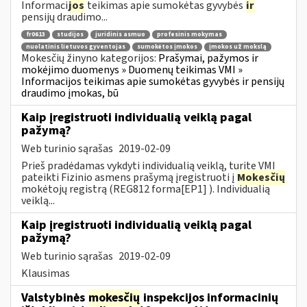
Informaci
jos
teikimas apie sumokėtas gyvybės
ir
pensijų draudimo...
fr0613
studijos
juridinis asmuo
profesinis mokymas
nuolatinis lietuvos gyventojas
sumokėtos įmokos
įmokos už mokslą
Mokesčių žinyno kategorijos:
Prašymai, pažymos ir
mokėjimo duomenys » Duomenų teikimas VMI »
Informacijos teikimas apie sumokėtas gyvybės ir pensijų
draudimo įmokas, bū
Kaip įregistruoti individualią veiklą pagal
pažymą?
Web turinio sąrašas
2019-02-09
Prieš pradėdamas vykdyti individualią veiklą, turite VMI
pateikti Fizinio asmens prašymą įregistruoti į
Mokesčių
mokėtojų registrą (REG812 forma[EP1] ). Individualią
veiklą...
Kaip įregistruoti individualią veiklą pagal
pažymą?
Web turinio sąrašas
2019-02-09
Klausimas
Valstybinės
mokesčių
inspekcijos informacinių