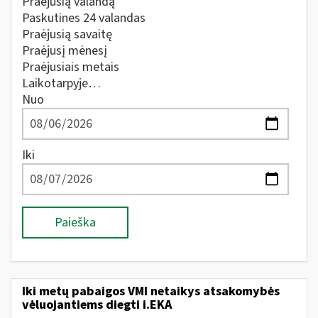
Praėjusią valandą
Paskutines 24 valandas
Praėjusią savaitę
Praėjusį mėnesį
Praėjusiais metais
Laikotarpyje…
Nuo
Iki
Paieška
Iki metų pabaigos VMI netaikys atsakomybės
vėluojantiems diegti i.EKA