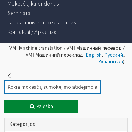
Mokesčių kalendorius
Seminarai
Tarptautinis apmokestinimas
Kontaktai / Apklausa
VMI Machine translation / VMI Машинный перевод /
VMI Машинний переклад (
English
,
Русский
,
Українська
)
Paieška
Kategorijos