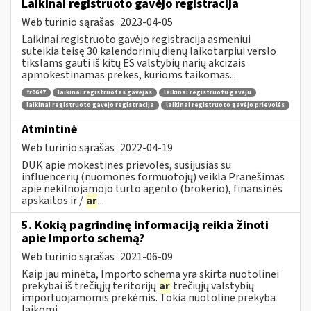
Laikinai registruoto gavėjo registracija
Web turinio sąrašas
2023-04-05
Laikinai registruoto gavėjo registracija asmeniui
suteikia teisę 30 kalendorinių dienų laikotarpiui verslo
tikslams gauti iš kitų ES valstybių narių akcizais
apmokestinamas prekes, kurioms taikomas...
fr0647
laikinai registruotas gavėjas
laikinai registruotu gavėju
laikinai registruoto gavėjo registracija
laikinai registruoto gavėjo prievolės
Atmintinė
Web turinio sąrašas
2022-04-19
DUK apie mokestines prievoles, susijusias su
influencerių (nuomonės formuotojų) veikla Pranešimas
apie nekilnojamojo turto agento (brokerio), finansinės
apskaitos ir /
ar
...
5. Kokią pagrindinę informaciją reikia žinoti
apie Importo schemą?
Web turinio sąrašas
2021-06-09
Kaip jau minėta, Importo schema yra skirta nuotolinei
prekybai iš trečiųjų teritorijų
ar
trečiųjų valstybių
importuojamomis prekėmis. Tokia nuotoline prekyba
laikomi...