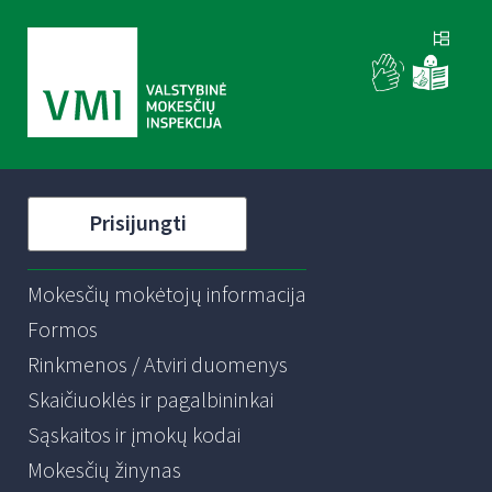
Prisijungti
Mokesčių mokėtojų informacija
Formos
Rinkmenos / Atviri duomenys
Skaičiuoklės ir pagalbininkai
Sąskaitos ir įmokų kodai
Mokesčių žinynas