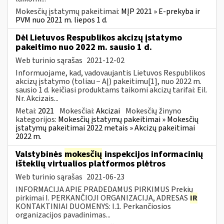
Mokesčių įstatymų pakeitimai:
MĮP 2021 » E-prekyba ir
PVM nuo 2021 m. liepos 1 d.
Dėl Lietuvos Respublikos akcizų įstatymo
pakeitimo nuo 2022 m. sausio 1 d.
Web turinio sąrašas
2021-12-02
Informuojame, kad, vadovaujantis Lietuvos Respublikos
akcizų įstatymo (toliau − AĮ) pakeitimu[1], nuo 2022 m.
sausio 1 d. keičiasi produktams taikomi akcizų tarifai: Eil.
Nr. Akcizais...
Metai:
2021
Mokesčiai:
Akcizai
Mokesčių žinyno
kategorijos:
Mokesčių įstatymų pakeitimai » Mokesčių
įstatymų pakeitimai 2022 metais » Akcizų pakeitimai
2022 m.
Valstybinės
mokesčių
inspekcijos informacinių
išteklių virtualios platformos plėtros
Web turinio sąrašas
2021-06-23
INFORMACIJA APIE PRADEDAMUS PIRKIMUS Prekių
pirkimai I. PERKANČIOJI ORGANIZACIJA, ADRESAS
IR
KONTAKTINIAI DUOMENYS: I.1. Perkančiosios
organizacijos pavadinimas...