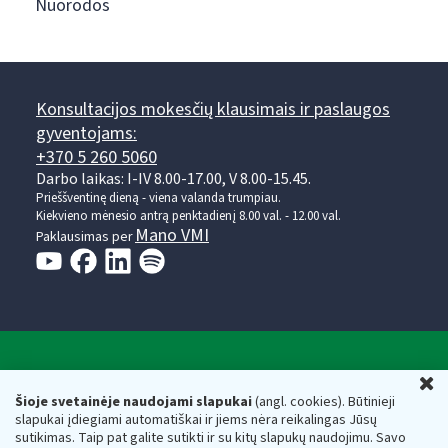
Nuorodos
Konsultacijos mokesčių klausimais ir paslaugos
gyventojams:
+370 5 260 5060
Darbo laikas: I-IV 8.00-17.00, V 8.00-15.45.
Prieššventinę dieną - viena valanda trumpiau.
Kiekvieno mėnesio antrą penktadienį 8.00 val. - 12.00 val.
Mano VMI
Paklausimas per
Valstybinė mokesčių inspekcija prie Lietuvos
U
Respublikos finansų ministerijos
Šioje svetainėje naudojami slapukai
(angl. cookies). Būtinieji
slapukai įdiegiami automatiškai ir jiems nėra reikalingas Jūsų
Biudžetinė įstaiga. Juridinio asmens kodas — 188659752,
sutikimas. Taip pat galite sutikti ir su kitų slapukų naudojimu. Savo