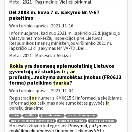
Metai:
2021
Pagrindinis:
Viešieji pirkimai
Dėl 2003 m. kovo 7 d. įsakymo Nr. V-67
pakeitimo
Web turinio sąrašas
2021-11-16
Informuojame, kad nuo 2021 m. lapkričio 12 d. įsigaliojo
Valstybinės mokesčių inspekcijos prie Lietuvos
Respublikos finansų ministerijos viršininko 2021 m.
lapkričio 11 d. įsakymas Nr. VA-78 „Dėl...
Metai:
2021
Mokesčiai:
Akcizai
Kokia
yra duomenų apie nuolatinių Lietuvos
gyventojų už studijas
ir
/
ar
profesinį...mokymą sumokėtas įmokas (FR0613
forma) pateikimo
tvarka
?
Web turinio sąrašas
2021-11-04
Registraci
jos
numeris KM0815 Ši informacija skelbiama:
Informaci
jos
teikimas apie sumokėtas gyvybės
ir
pensijų draudimo...
fr0613
studijos
juridinis asmuo
profesinis mokymas
nuolatinis lietuvos gyventojas
sumokėtos įmokos
įmokos už mokslą
Mokesčių žinyno kategorijos:
Prašymai, pažymos ir
mokėjimo duomenys » Duomenų teikimas VMI »