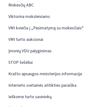
Mokesčių ABC
Viktorina moksleiviams
VMI kviečia į „Pasimatymą su mokesčiais“
VMI turto aukcionai
Įmonių VDU palyginimas
STOP šešėliui
Krašto apsaugos ministerijos informacija
Interneto svetainės atitikties paraiška
Ieškome turto savininkų