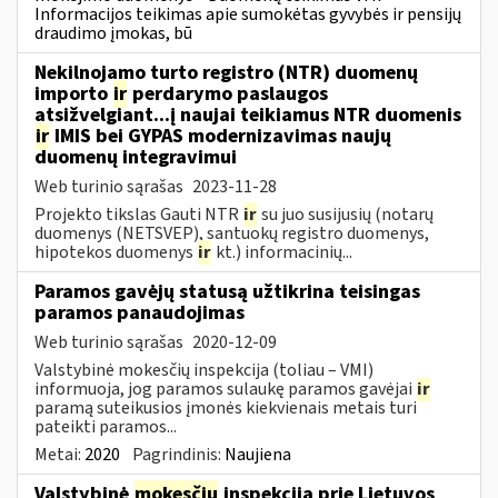
Informacijos teikimas apie sumokėtas gyvybės ir pensijų
draudimo įmokas, bū
Nekilnojamo turto registro (NTR) duomenų
importo
ir
perdarymo paslaugos
atsižvelgiant...į naujai teikiamus NTR duomenis
ir
IMIS bei GYPAS modernizavimas naujų
duomenų integravimui
Web turinio sąrašas
2023-11-28
Projekto tikslas Gauti NTR
ir
su juo susijusių (notarų
duomenys (NETSVEP), santuokų registro duomenys,
hipotekos duomenys
ir
kt.) informacinių...
Paramos gavėjų statusą užtikrina teisingas
paramos panaudojimas
Web turinio sąrašas
2020-12-09
Valstybinė mokesčių inspekcija (toliau – VMI)
informuoja, jog paramos sulaukę paramos gavėjai
ir
paramą suteikusios įmonės kiekvienais metais turi
pateikti paramos...
Metai:
2020
Pagrindinis:
Naujiena
Valstybinė
mokesčių
inspekcija prie Lietuvos