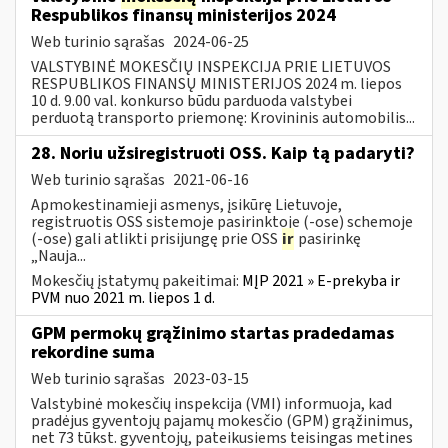
Respublikos finansų ministerijos 2024
Web turinio sąrašas
2024-06-25
VALSTYBINĖ MOKESČIŲ INSPEKCIJA PRIE LIETUVOS
RESPUBLIKOS FINANSŲ MINISTERIJOS 2024 m. liepos
10 d. 9.00 val. konkurso būdu parduoda valstybei
perduotą transporto priemonę: Krovininis automobilis...
28. Noriu užsiregistruoti OSS. Kaip tą padaryti?
Web turinio sąrašas
2021-06-16
Apmokestinamieji asmenys, įsikūrę Lietuvoje,
registruotis OSS sistemoje pasirinktoje (-ose) schemoje
(-ose) gali atlikti prisijungę prie OSS
ir
pasirinkę
„Nauja...
Mokesčių įstatymų pakeitimai:
MĮP 2021 » E-prekyba ir
PVM nuo 2021 m. liepos 1 d.
GPM permokų grąžinimo startas pradedamas
rekordine suma
Web turinio sąrašas
2023-03-15
Valstybinė mokesčių inspekcija (VMI) informuoja, kad
pradėjus gyventojų pajamų mokesčio (GPM) grąžinimus,
net 73 tūkst. gyventojų, pateikusiems teisingas metines