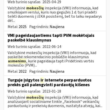
Web turinio sąrašas
2025-04-29
Valstybinė
mokesčių
inspekcija (VMI) informuoja, kad
smulkiajam verslui, kuris nuo gegužės 1 d. turi pradėti
teikti duomenis į i.EKA posistemį, bet to laiku nepadarys
dėl...
Metai:
2025
Pagrindinis:
Naujiena
VMI pageidaujantiems tapti PVM mokėtojais
paskelbė klausimynus
Web turinio sąrašas
2022-06-14
Valstybinė mokesčių inspekcija (VMI) informuoja, kad
paskelbė rekomendacinio pobūdžio klausimynus
asmenims
, kurie pageidauja tapti Pridėtinės vertės
mokesčio (PVM)...
Metai:
2022
Pagrindinis:
Naujiena
Turguje įsigytos
ir
internete perparduotos
prekės gali palengvinti pardavėjų kišenes
Web turinio sąrašas
2023-01-18
Valstybinė
mokesčių
inspekcija (VMI) informuoja, kad
analizuojant socialiniame tinkle „Facebook“ veikiančių
parduotuvių ir prekeivių duomenis, nustatyta atvejų, kai...