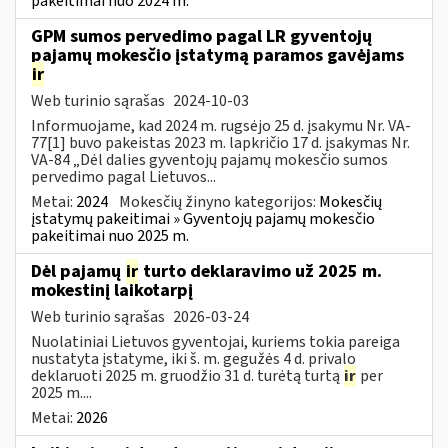
pakeitimai nuo 2024 m.
GPM sumos pervedimo pagal LR gyventojų
pajamų mokesčio įstatymą paramos gavėjams
ir
Web turinio sąrašas
2024-10-03
Informuojame, kad 2024 m. rugsėjo 25 d. įsakymu Nr. VA-
77[1] buvo pakeistas 2023 m. lapkričio 17 d. įsakymas Nr.
VA-84 „Dėl dalies gyventojų pajamų mokesčio sumos
pervedimo pagal Lietuvos...
Metai:
2024
Mokesčių žinyno kategorijos:
Mokesčių
įstatymų pakeitimai » Gyventojų pajamų mokesčio
pakeitimai nuo 2025 m.
Dėl pajamų
ir
turto deklaravimo už 2025 m.
mokestinį laikotarpį
Web turinio sąrašas
2026-03-24
Nuolatiniai Lietuvos gyventojai, kuriems tokia pareiga
nustatyta įstatyme, iki š. m. gegužės 4 d. privalo
deklaruoti 2025 m. gruodžio 31 d. turėtą turtą
ir
per
2025 m....
Metai:
2026