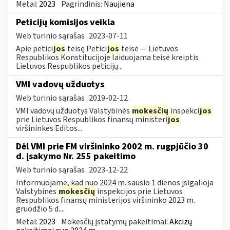
Metai:
2023
Pagrindinis:
Naujiena
Peticijų komisijos veikla
Web turinio sąrašas
2023-07-11
Apie petici
jos
teisę Petici
jos
teisė — Lietuvos
Respublikos Konstitucijoje laiduojama teisė kreiptis
Lietuvos Respublikos peticijų...
VMI vadovų užduotys
Web turinio sąrašas
2019-02-12
VMI vadovų užduotys Valstybinės
mokesčių
inspekci
jos
prie Lietuvos Respublikos finansų ministeri
jos
viršininkės Editos...
Dėl VMI prie FM viršininko 2002 m. rugpjūčio 30
d. įsakymo Nr. 255 pakeitimo
Web turinio sąrašas
2023-12-22
Informuojame, kad nuo 2024 m. sausio 1 dienos įsigalioja
Valstybinės
mokesčių
inspekcijos prie Lietuvos
Respublikos finansų ministerijos viršininko 2023 m.
gruodžio 5 d....
Metai:
2023
Mokesčių įstatymų pakeitimai:
Akcizų