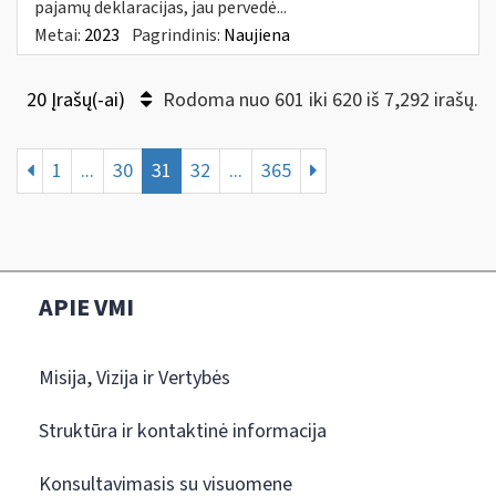
pajamų deklaracijas, jau pervedė...
Metai:
2023
Pagrindinis:
Naujiena
20 Įrašų(-ai)
Rodoma nuo 601 iki 620 iš 7,292 irašų.
1
...
30
31
32
...
365
APIE VMI
Misija, Vizija ir Vertybės
Struktūra ir kontaktinė informacija
Konsultavimasis su visuomene