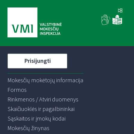
Prisijungti
Mokesčių mokėtojų informacija
Formos
Rinkmenos / Atviri duomenys
Skaičiuoklės ir pagalbininkai
Sąskaitos ir įmokų kodai
Mokesčių žinynas