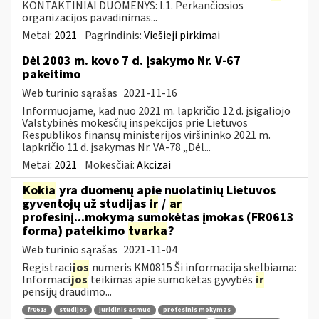
KONTAKTINIAI DUOMENYS: I.1. Perkančiosios
organizacijos pavadinimas...
Metai:
2021
Pagrindinis:
Viešieji pirkimai
Dėl 2003 m. kovo 7 d. įsakymo Nr. V-67
pakeitimo
Web turinio sąrašas
2021-11-16
Informuojame, kad nuo 2021 m. lapkričio 12 d. įsigaliojo
Valstybinės mokesčių inspekcijos prie Lietuvos
Respublikos finansų ministerijos viršininko 2021 m.
lapkričio 11 d. įsakymas Nr. VA-78 „Dėl...
Metai:
2021
Mokesčiai:
Akcizai
Kokia
yra duomenų apie nuolatinių Lietuvos
gyventojų už studijas
ir
/
ar
profesinį...mokymą sumokėtas įmokas (FR0613
forma) pateikimo
tvarka
?
Web turinio sąrašas
2021-11-04
Registraci
jos
numeris KM0815 Ši informacija skelbiama:
Informaci
jos
teikimas apie sumokėtas gyvybės
ir
pensijų draudimo...
fr0613
studijos
juridinis asmuo
profesinis mokymas