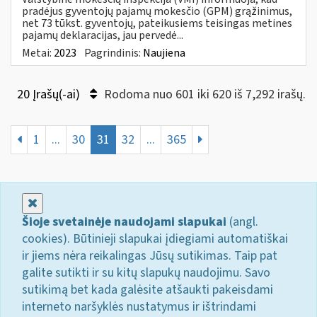
pradėjus gyventojų pajamų mokesčio (GPM) grąžinimus,
net 73 tūkst. gyventojų, pateikusiems teisingas metines
pajamų deklaracijas, jau pervedė...
Metai:
2023
Pagrindinis:
Naujiena
20 Įrašų(-ai)
Rodoma nuo 601 iki 620 iš 7,292 irašų.
1
...
30
31
32
...
365
Uždaryti
Šioje svetainėje naudojami slapukai
(angl.
cookies). Būtinieji slapukai įdiegiami automatiškai
ir jiems nėra reikalingas Jūsų sutikimas. Taip pat
galite sutikti ir su kitų slapukų naudojimu. Savo
sutikimą bet kada galėsite atšaukti pakeisdami
interneto naršyklės nustatymus ir ištrindami