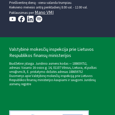
Prieššventinę dieną - viena valanda trumpiau.
Kiekvieno mėnesio antrą penktadienį 8.00 val. - 12.00 val.
Mano VMI
Paklausimas per
Valstybinė mokesčių inspekcija prie Lietuvos
Respublikos finansų ministerijos
Biudžetinė įstaiga. Juridinio asmens kodas — 188659752,
adresas: Vasario 16-osios g. 14, 01107 Vilnius, Lietuva, el.paštas:
vmi@vmi.lt
, E. pristatymo dėžutės adresas 188659752
Duomenys apie Valstybinę mokesčių inspekciją prie Lietuvos
Respublikos finansų ministerijos kaupiami ir saugomi Juridinių
asmenų registre