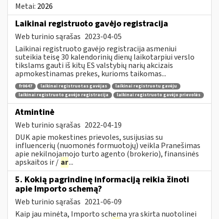
Metai:
2026
Laikinai registruoto gavėjo registracija
Web turinio sąrašas
2023-04-05
Laikinai registruoto gavėjo registracija asmeniui
suteikia teisę 30 kalendorinių dienų laikotarpiui verslo
tikslams gauti iš kitų ES valstybių narių akcizais
apmokestinamas prekes, kurioms taikomas...
fr0647
laikinai registruotas gavėjas
laikinai registruotu gavėju
laikinai registruoto gavėjo registracija
laikinai registruoto gavėjo prievolės
Atmintinė
Web turinio sąrašas
2022-04-19
DUK apie mokestines prievoles, susijusias su
influencerių (nuomonės formuotojų) veikla Pranešimas
apie nekilnojamojo turto agento (brokerio), finansinės
apskaitos ir /
ar
...
5. Kokią pagrindinę informaciją reikia žinoti
apie Importo schemą?
Web turinio sąrašas
2021-06-09
Kaip jau minėta, Importo schema yra skirta nuotolinei