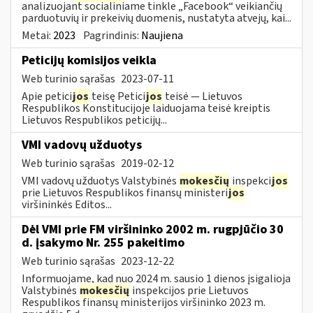
analizuojant socialiniame tinkle „Facebook“ veikiančių
parduotuvių ir prekeivių duomenis, nustatyta atvejų, kai...
Metai:
2023
Pagrindinis:
Naujiena
Peticijų komisijos veikla
Web turinio sąrašas
2023-07-11
Apie petici
jos
teisę Petici
jos
teisė — Lietuvos
Respublikos Konstitucijoje laiduojama teisė kreiptis
Lietuvos Respublikos peticijų...
VMI vadovų užduotys
Web turinio sąrašas
2019-02-12
VMI vadovų užduotys Valstybinės
mokesčių
inspekci
jos
prie Lietuvos Respublikos finansų ministeri
jos
viršininkės Editos...
Dėl VMI prie FM viršininko 2002 m. rugpjūčio 30
d. įsakymo Nr. 255 pakeitimo
Web turinio sąrašas
2023-12-22
Informuojame, kad nuo 2024 m. sausio 1 dienos įsigalioja
Valstybinės
mokesčių
inspekcijos prie Lietuvos
Respublikos finansų ministerijos viršininko 2023 m.