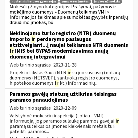
nuolatinis lietuvos gyventojas
sumokėtos įmokos
įmokos už mokslą
Mokesčių žinyno kategorijos:
Prašymai, pažymos ir
mokėjimo duomenys » Duomenų teikimas VMI »
Informacijos teikimas apie sumokėtas gyvybės ir pensijų
draudimo įmokas, bū
Nekilnojamo turto registro (NTR) duomenų
importo
ir
perdarymo paslaugos
atsižvelgiant...į naujai teikiamus NTR duomenis
ir
IMIS bei GYPAS modernizavimas naujų
duomenų integravimui
Web turinio sąrašas
2023-11-28
Projekto tikslas Gauti NTR
ir
su juo susijusių (notarų
duomenys (NETSVEP), santuokų registro duomenys,
hipotekos duomenys
ir
kt.) informacinių...
Paramos gavėjų statusą užtikrina teisingas
paramos panaudojimas
Web turinio sąrašas
2020-12-09
Valstybinė mokesčių inspekcija (toliau – VMI)
informuoja, jog paramos sulaukę paramos gavėjai
ir
paramą suteikusios įmonės kiekvienais metais turi
pateikti paramos...