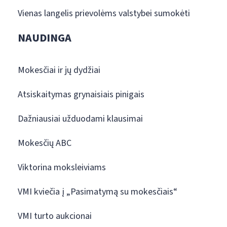
Vienas langelis prievolėms valstybei sumokėti
NAUDINGA
Mokesčiai ir jų dydžiai
Atsiskaitymas grynaisiais pinigais
Dažniausiai užduodami klausimai
Mokesčių ABC
Viktorina moksleiviams
VMI kviečia į „Pasimatymą su mokesčiais“
VMI turto aukcionai