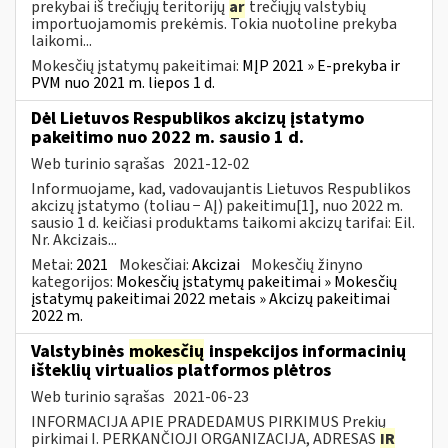
prekybai iš trečiųjų teritorijų
ar
trečiųjų valstybių
importuojamomis prekėmis. Tokia nuotoline prekyba
laikomi...
Mokesčių įstatymų pakeitimai:
MĮP 2021 » E-prekyba ir
PVM nuo 2021 m. liepos 1 d.
Dėl Lietuvos Respublikos akcizų įstatymo
pakeitimo nuo 2022 m. sausio 1 d.
Web turinio sąrašas
2021-12-02
Informuojame, kad, vadovaujantis Lietuvos Respublikos
akcizų įstatymo (toliau − AĮ) pakeitimu[1], nuo 2022 m.
sausio 1 d. keičiasi produktams taikomi akcizų tarifai: Eil.
Nr. Akcizais...
Metai:
2021
Mokesčiai:
Akcizai
Mokesčių žinyno
kategorijos:
Mokesčių įstatymų pakeitimai » Mokesčių
įstatymų pakeitimai 2022 metais » Akcizų pakeitimai
2022 m.
Valstybinės
mokesčių
inspekcijos informacinių
išteklių virtualios platformos plėtros
Web turinio sąrašas
2021-06-23
INFORMACIJA APIE PRADEDAMUS PIRKIMUS Prekių
pirkimai I. PERKANČIOJI ORGANIZACIJA, ADRESAS
IR