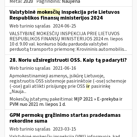
Metai:
2020
Pagrindinis:
Naujiena
Valstybinė
mokesčių
inspekcija prie Lietuvos
Respublikos finansų ministerijos 2024
Web turinio sąrašas
2024-06-25
VALSTYBINĖ MOKESČIŲ INSPEKCIJA PRIE LIETUVOS
RESPUBLIKOS FINANSŲ MINISTERIJOS 2024 m. liepos
10 d. 9.00 val. konkurso būdu parduoda valstybei
perduotą transporto priemonę: Krovininis automobilis...
28. Noriu užsiregistruoti OSS. Kaip tą padaryti?
Web turinio sąrašas
2021-06-16
Apmokestinamieji asmenys, įsikūrę Lietuvoje,
registruotis OSS sistemoje pasirinktoje (-ose) schemoje
(-ose) gali atlikti prisijungę prie OSS
ir
pasirinkę
„Nauja...
Mokesčių įstatymų pakeitimai:
MĮP 2021 » E-prekyba ir
PVM nuo 2021 m. liepos 1 d.
GPM permokų grąžinimo startas pradedamas
rekordine suma
Web turinio sąrašas
2023-03-15
Valstybinė mokesčių inspekcija (VMI) informuoja, kad