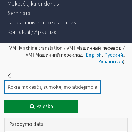
Mokesčių kalendorius
Seminarai
Tarptautinis apmokestinimas
Kontaktai / Apklausa
VMI Machine translation / VMI Машинный перевод /
VMI Машинний переклад (
English
,
Русский
,
Українська
)
Paieška
Parodymo data