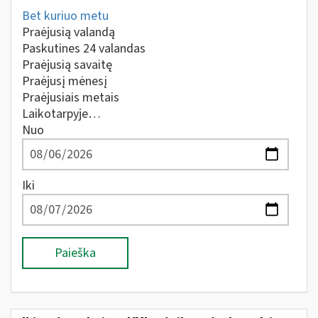
Bet kuriuo metu
Praėjusią valandą
Paskutines 24 valandas
Praėjusią savaitę
Praėjusį mėnesį
Praėjusiais metais
Laikotarpyje…
Nuo
Iki
Paieška