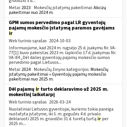
gruodžio 5 d....
Metai:
2023
Mokesčių įstatymų pakeitimai:
Akcizų
pakeitimai nuo 2024 m.
GPM sumos pervedimo pagal LR gyventojų
pajamų mokesčio įstatymą paramos gavėjams
ir
Web turinio sąrašas
2024-10-03
Informuojame, kad 2024 m. rugsėjo 25 d. įsakymu Nr. VA-
77[1] buvo pakeistas 2023 m. lapkričio 17 d. įsakymas Nr.
VA-84 „Dėl dalies gyventojų pajamų mokesčio sumos
pervedimo pagal Lietuvos...
Metai:
2024
Mokesčių žinyno kategorijos:
Mokesčių
įstatymų pakeitimai » Gyventojų pajamų mokesčio
pakeitimai nuo 2025 m.
Dėl pajamų
ir
turto deklaravimo už 2025 m.
mokestinį laikotarpį
Web turinio sąrašas
2026-03-24
Nuolatiniai Lietuvos gyventojai, kuriems tokia pareiga
nustatyta įstatyme, iki š. m. gegužės 4 d. privalo
deklaruoti 2025 m. gruodžio 31 d. turėtą turtą
ir
per
2025 m....