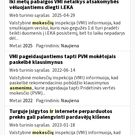
Iki metų pabaigos VMI netaikys atsakomybės
vėluojantiems diegti i.EKA
Web turinio sąrašas
2025-04-29
Valstybinė
mokesčių
inspekcija (VMI) informuoja, kad
smulkiajam verslui, kuris nuo gegužės 1 d. turi pradėti
teikti duomenis į i.EKA posistemį, bet to laiku nepadarys
dėl...
Metai:
2025
Pagrindinis:
Naujiena
VMI pageidaujantiems tapti PVM mokėtojais
paskelbė klausimynus
Web turinio sąrašas
2022-06-14
Valstybinė mokesčių inspekcija (VMI) informuoja, kad
paskelbė rekomendacinio pobūdžio klausimynus
asmenims
, kurie pageidauja tapti Pridėtinės vertės
mokesčio (PVM)...
Metai:
2022
Pagrindinis:
Naujiena
Turguje įsigytos
ir
internete perparduotos
prekės gali palengvinti pardavėjų kišenes
Web turinio sąrašas
2023-01-18
Valstybinė
mokesčių
inspekcija (VMI) informuoja, kad