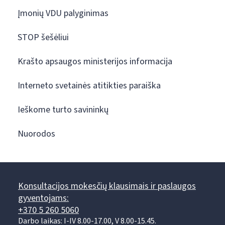
Įmonių VDU palyginimas
STOP šešėliui
Krašto apsaugos ministerijos informacija
Interneto svetainės atitikties paraiška
Ieškome turto savininkų
Nuorodos
Konsultacijos mokesčių klausimais ir paslaugos
gyventojams:
+370 5 260 5060
Darbo laikas: I-IV 8.00-17.00, V 8.00-15.45.