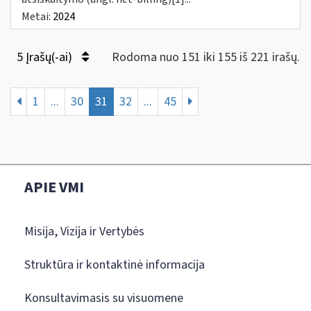
Metai:
2024
5 Įrašų(-ai)
Rodoma nuo 151 iki 155 iš 221 irašų.
1
...
30
31
32
...
45
APIE VMI
Misija, Vizija ir Vertybės
Struktūra ir kontaktinė informacija
Konsultavimasis su visuomene