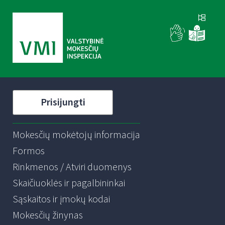
Prisijungti
Mokesčių mokėtojų informacija
Formos
Rinkmenos / Atviri duomenys
Skaičiuoklės ir pagalbininkai
Sąskaitos ir įmokų kodai
Mokesčių žinynas