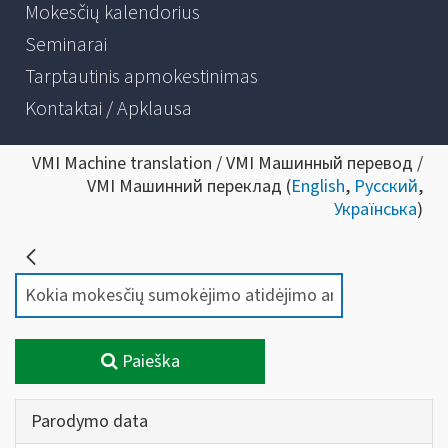
Mokesčių kalendorius
Seminarai
Tarptautinis apmokestinimas
Kontaktai / Apklausa
VMI Machine translation / VMI Машинный перевод /
VMI Машинний переклад (
English
,
Русский
,
Українська
)
Paieška
Parodymo data