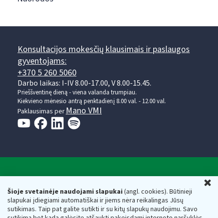
Konsultacijos mokesčių klausimais ir paslaugos
gyventojams:
+370 5 260 5060
Darbo laikas: I-IV 8.00-17.00, V 8.00-15.45.
Prieššventinę dieną - viena valanda trumpiau.
Kiekvieno mėnesio antrą penktadienį 8.00 val. - 12.00 val.
Mano VMI
Paklausimas per
Valstybinė mokesčių inspekcija prie Lietuvos
U
Respublikos finansų ministerijos
Šioje svetainėje naudojami slapukai
(angl. cookies). Būtinieji
slapukai įdiegiami automatiškai ir jiems nėra reikalingas Jūsų
Biudžetinė įstaiga. Juridinio asmens kodas — 188659752,
sutikimas. Taip pat galite sutikti ir su kitų slapukų naudojimu. Savo
adresas: Vasario 16-osios g. 14, 01107 Vilnius, Lietuva, el.paštas:
sutikimą bet kada galėsite atšaukti pakeisdami interneto naršyklės