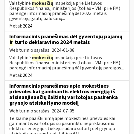
Valstybinė
mokesčių
inspekcija prie Lietuvos
Respublikos finansų ministerijos (toliau – VMI prie FM)
parengė informacinį pranešimą dėl 2023 metais
gyventojų gautų palūkanų...
Metai:
2024
Informacinis pranešimas dėl gyventojų pajamų
ir
turto deklaravimo 2024 metais
Web turinio sąrašas
2024-01-08
Valstybinė
mokesčių
inspekcija prie Lietuvos
Respublikos finansų ministerijos (toliau – VMI prie FM)
parengė informacinį pranešimą dėl gyventojų pareigos...
Metai:
2024
Informacinis pranešimas apie mokestines
prievoles kai gaminantis elektros energiją iš
atsinaujinančių šaltinių vartotojas pasirenka
grynojo atsiskaitymo modelį
Web turinio sąrašas
2024-07-05
Teikiame paaiškinimą apie mokestines prievoles kai
gaminantis vartotojas su pasirinktu nepriklausomu
elektros energijos tiekėju sudaro sutartį dėl grynojo
atsiskaitymo (angl. net-billing)[1]...