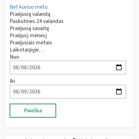
Bet kuriuo metu
Praėjusią valandą
Paskutines 24 valandas
Praėjusią savaitę
Praėjusį mėnesį
Praėjusiais metais
Laikotarpyje…
Nuo
Iki
Paieška