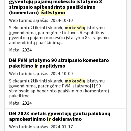
gyventojų pajamų mokesčio įstatymo 8
straipsnio apibendrinto paaiškinimo
(komentaro)
išdėstymo
Web turinio sąrašas
2024-10-10
Siekdami užtikrinti sklandų
mokesčių
įstatymų
įgyvendinimą, parengėme Lietuvos Respublikos
gyventojų pajamų mokesčio įstatymo 8 straipsnio
apibendrintą paaiškinimą...
Metai:
2024
Dėl PVM įstatymo 90 straipsnio komentaro
pakeitimo
ir
papildymo
Web turinio sąrašas
2024-10-09
Siekdami užtikrinti sklandų
mokesčių
įstatymų
įgyvendinimą, parengėme PVM įstatymo[1] 90
straipsnio apibendrinto paaiškinimo (komentaro)
pakeitimą...
Metai:
2024
Dėl 2023 metais gyventojų gautų palūkanų
apmokestinimo
ir
deklaravimo
Web turinio sąrašas
2024-01-17