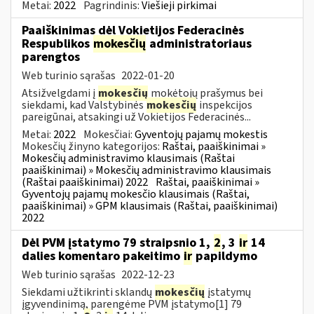
Metai:
2022
Pagrindinis:
Viešieji pirkimai
Paaiškinimas dėl Vokietijos Federacinės
Respublikos
mokesčių
administratoriaus
parengtos
Web turinio sąrašas
2022-01-20
Atsižvelgdami į
mokesčių
mokėtojų prašymus bei
siekdami, kad Valstybinės
mokesčių
inspekcijos
pareigūnai, atsakingi už Vokietijos Federacinės...
Metai:
2022
Mokesčiai:
Gyventojų pajamų mokestis
Mokesčių žinyno kategorijos:
Raštai, paaiškinimai »
Mokesčių administravimo klausimais (Raštai
paaiškinimai) » Mokesčių administravimo klausimais
(Raštai paaiškinimai) 2022
Raštai, paaiškinimai »
Gyventojų pajamų mokesčio klausimais (Raštai,
paaiškinimai) » GPM klausimais (Raštai, paaiškinimai)
2022
Dėl PVM įstatymo 79 straipsnio 1,
2
, 3
ir
14
dalies komentaro pakeitimo
ir
papildymo
Web turinio sąrašas
2022-12-23
Siekdami užtikrinti sklandų
mokesčių
įstatymų
įgyvendinimą, parengėme PVM įstatymo[1] 79