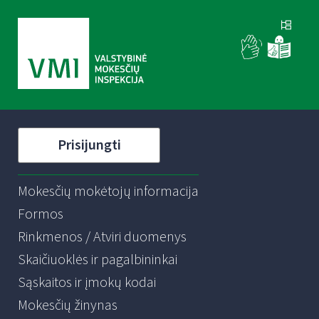
Prisijungti
Mokesčių mokėtojų informacija
Formos
Rinkmenos / Atviri duomenys
Skaičiuoklės ir pagalbininkai
Sąskaitos ir įmokų kodai
Mokesčių žinynas