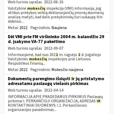
Web turinio sąrašas
2022-06-16
Valstybinė
mokesčių
inspekcija (VMI) informuoja, jog
atlikus prekybos veiklą deklaruojančių įmonių duomenų
analizę matyti, kad dalis prekybininkų turi sukaupę itin
didelius...
Metai:
2022
Pagrindinis:
Naujiena
Dėl VMI prie FM viršininko 2004 m. balandžio 29
d. įsakymo VA-77 pakeitimo
Web turinio sąrašas
2022-09-07
Informuojame, kad nuo 202
2
m. rugsėjo
2
d. įsigaliojo
Valstybinės
mokesčių
inspekcijos prie Lietuvos
Respublikos finansų...
Metai:
2022
Pagrindinis:
Mokesčio naujiena
Dokumentų parengimo išsiųsti
ir
jų pristatymo
adresatams paslaugų viešasis pirkimas
Web turinio sąrašas
2022-04-14
INFORMACIJA APIE PRADEDAMUS PIRKIMUS Paslaugų
pirkimai I. PERKANČIOJI ORGANIZACIJA, ADRESAS
IR
KONTAKTINIAI DUOMENYS: I.1. Perkančiosios
organizacijos pavadinimas...