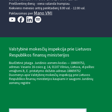
Prieššventinę dieną - viena valanda trumpiau.
Kiekvieno mėnesio antrą penktadienį 8.00 val. - 12.00 val.
Mano VMI
Paklausimas per
Valstybinė mokesčių inspekcija prie Lietuvos
Respublikos finansų ministerijos
Biudžetinė įstaiga. Juridinio asmens kodas — 188659752,
adresas: Vasario 16-osios g. 14, 01107 Vilnius, Lietuva, el.paštas:
vmi@vmi.lt
, E. pristatymo dėžutės adresas 188659752
Duomenys apie Valstybinę mokesčių inspekciją prie Lietuvos
Respublikos finansų ministerijos kaupiami ir saugomi Juridinių
asmenų registre