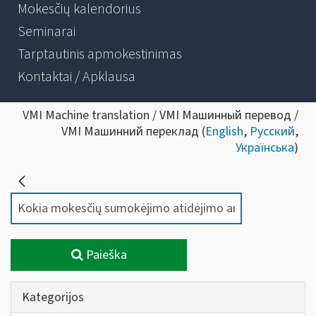
Mokesčių kalendorius
Seminarai
Tarptautinis apmokestinimas
Kontaktai / Apklausa
VMI Machine translation / VMI Машинный перевод /
VMI Машинний переклад (
English
,
Русский
,
Українська
)
Paieška
Kategorijos