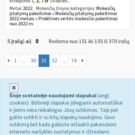
straipsnio 1,
2
, 3
ir
14 dalies...
Metai:
2022
Mokesčių žinyno kategorijos:
Mokesčių
įstatymų pakeitimai » Mokesčių įstatymų pakeitimai
2022 metais » Pridėtinės vertės mokesčio pakeitimai
nuo 2022 m.
5 Įrašų(-ai)
Rodoma nuo 151 iki 155 iš 370 irašų.
1
...
30
31
32
...
74
Uždaryti
Šioje svetainėje naudojami slapukai
(angl.
cookies). Būtinieji slapukai įdiegiami automatiškai
ir jiems nėra reikalingas Jūsų sutikimas. Taip pat
galite sutikti ir su kitų slapukų naudojimu. Savo
sutikimą bet kada galėsite atšaukti pakeisdami
interneto naršyklės nustatymus ir ištrindami