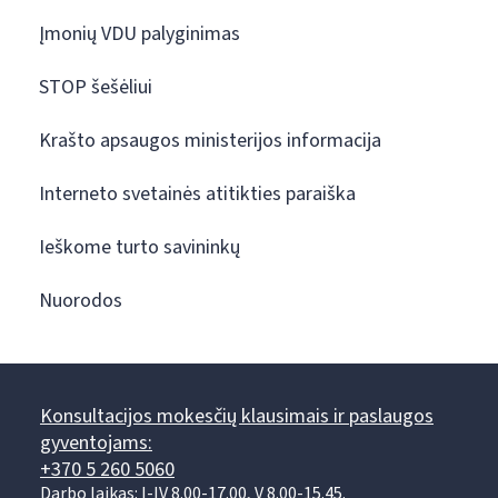
Įmonių VDU palyginimas
STOP šešėliui
Krašto apsaugos ministerijos informacija
Interneto svetainės atitikties paraiška
Ieškome turto savininkų
Nuorodos
Konsultacijos mokesčių klausimais ir paslaugos
gyventojams:
+370 5 260 5060
Darbo laikas: I-IV 8.00-17.00, V 8.00-15.45.