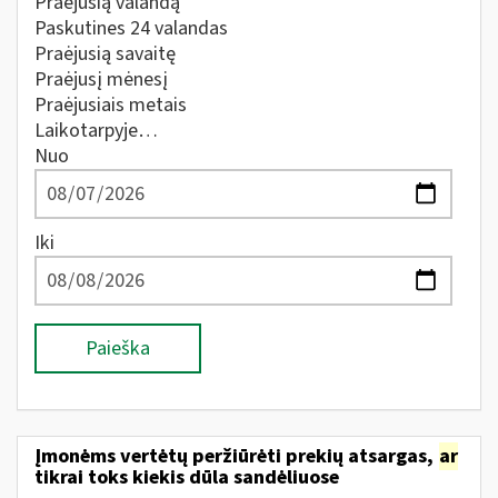
Praėjusią valandą
Paskutines 24 valandas
Praėjusią savaitę
Praėjusį mėnesį
Praėjusiais metais
Laikotarpyje…
Nuo
Iki
Paieška
Įmonėms vertėtų peržiūrėti prekių atsargas,
ar
tikrai toks kiekis dūla sandėliuose