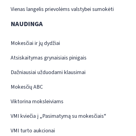
Vienas langelis prievolėms valstybei sumokėti
NAUDINGA
Mokesčiai ir jų dydžiai
Atsiskaitymas grynaisiais pinigais
Dažniausiai užduodami klausimai
Mokesčių ABC
Viktorina moksleiviams
VMI kviečia į „Pasimatymą su mokesčiais“
VMI turto aukcionai