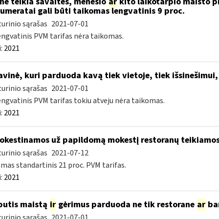
nė teikia savaitės, mėnesio
ar
kito laikotarpio maisto p
umeratai gali būti taikomas lengvatinis 9 proc.
urinio sąrašas
2021-07-01
engvatinis PVM tarifas nėra taikomas.
:
2021
vinė, kuri parduoda kavą tiek vietoje, tiek išsinešim
urinio sąrašas
2021-07-01
engvatinis PVM tarifas tokiu atveju nėra taikomas.
:
2021
kestinamos už papildomą mokestį restoranų teikiamos 
urinio sąrašas
2021-07-12
mas standartinis 21 proc. PVM tarifas.
:
2021
butis maistą
ir
gėrimus parduoda ne tik restorane
ar
bar
urinio sąrašas
2021-07-01