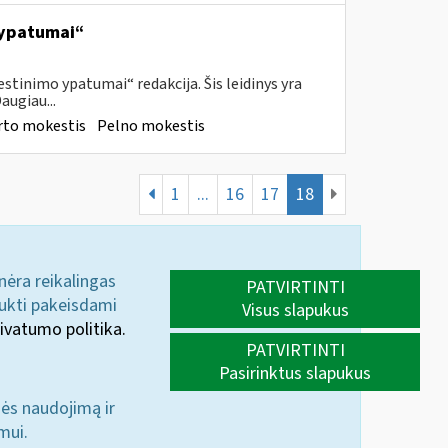
 ypatumai“
tinimo ypatumai“ redakcija. Šis leidinys yra
augiau...
rto mokestis
Pelno mokestis
1
...
16
17
18
 nėra reikalingas
PATVIRTINTI
aukti pakeisdami
Visus slapukus
ivatumo politika.
PATVIRTINTI
Pasirinktus slapukus
nės naudojimą ir
mui.