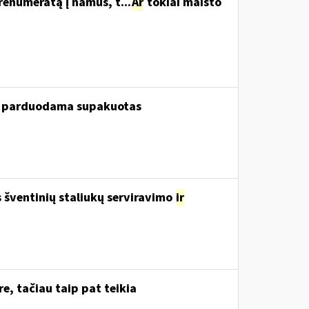
renumeratą į namus, t...
Ar
tokiai maisto
ui, parduodama supakuotas
šventinių staliukų serviravimo
ir
e, tačiau taip pat teikia