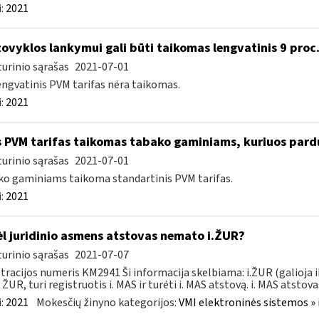
:
2021
ovyklos lankymui gali būti taikomas lengvatinis 9 proc
urinio sąrašas
2021-07-01
engvatinis PVM tarifas nėra taikomas.
:
2021
 PVM tarifas taikomas tabako gaminiams, kuriuos pard
urinio sąrašas
2021-07-01
o gaminiams taikoma standartinis PVM tarifas.
:
2021
l juridinio asmens atstovas nemato i.ŽUR?
urinio sąrašas
2021-07-07
tracijos numeris KM2941 Ši informacija skelbiama: i.ŽUR (galioja 
. ŽUR, turi registruotis i. MAS ir turėti i. MAS atstovą. i. MAS atstovas
:
2021
Mokesčių žinyno kategorijos:
VMI elektroninės sistemos » 