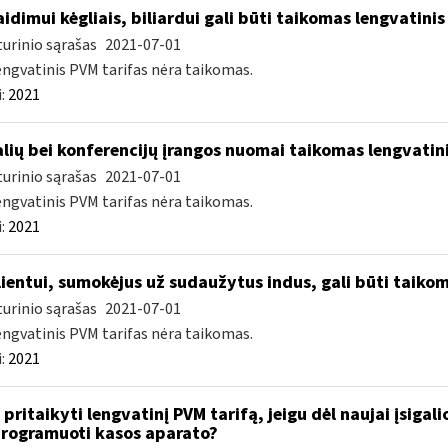
idimui kėgliais, biliardui gali būti taikomas lengvatinis
urinio sąrašas
2021-07-01
engvatinis PVM tarifas nėra taikomas.
:
2021
lių bei konferencijų įrangos nuomai taikomas lengvatini
urinio sąrašas
2021-07-01
engvatinis PVM tarifas nėra taikomas.
:
2021
ientui, sumokėjus už sudaužytus indus, gali būti taikom
urinio sąrašas
2021-07-01
engvatinis PVM tarifas nėra taikomas.
:
2021
 pritaikyti lengvatinį PVM tarifą, jeigu dėl naujai įsigal
rogramuoti kasos aparato?