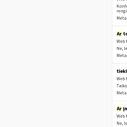
Konfe
rengi
Metai
Ar
to
Web t
Ne, l
Metai
tiek
Web t
Taiko
Metai
Ar
įm
Web t
Ne, l