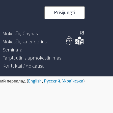
Prisijungti
Mokesčių žinynas
Mokesčių kalendorius
Seminarai
Tarptautinis apmokestinimas
Kontaktai / Apklausa
ний переклад (
English
,
Русский
,
Українська
)