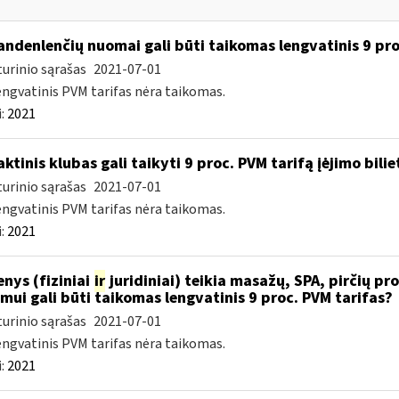
ndenlenčių nuomai gali būti taikomas lengvatinis 9 pro
urinio sąrašas
2021-07-01
engvatinis PVM tarifas nėra taikomas.
:
2021
ktinis klubas gali taikyti 9 proc. PVM tarifą įėjimo bilie
urinio sąrašas
2021-07-01
engvatinis PVM tarifas nėra taikomas.
:
2021
nys (fiziniai
ir
juridiniai) teikia masažų, SPA, pirčių pro
imui gali būti taikomas lengvatinis 9 proc. PVM tarifas?
urinio sąrašas
2021-07-01
engvatinis PVM tarifas nėra taikomas.
:
2021