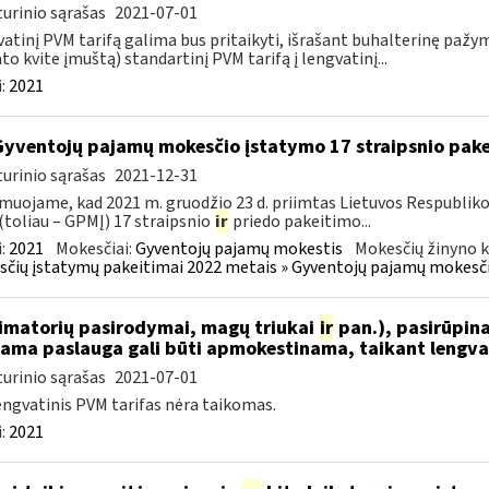
urinio sąrašas
2021-07-01
atinį PVM tarifą galima bus pritaikyti, išrašant buhalterinę paž
to kvite įmuštą) standartinį PVM tarifą į lengvatinį...
:
2021
Gyventojų pajamų mokesčio įstatymo 17 straipsnio pak
urinio sąrašas
2021-12-31
muojame, kad 2021 m. gruodžio 23 d. priimtas Lietuvos Respublik
(toliau – GPMĮ) 17 straipsnio
ir
priedo pakeitimo...
:
2021
Mokesčiai:
Gyventojų pajamų mokestis
Mokesčių žinyno k
čių įstatymų pakeitimai 2022 metais » Gyventojų pajamų mokesči
nimatorių pasirodymai, magų triukai
ir
pan.), pasirūpina
iama paslauga gali būti apmokestinama, taikant lengvat
urinio sąrašas
2021-07-01
engvatinis PVM tarifas nėra taikomas.
:
2021