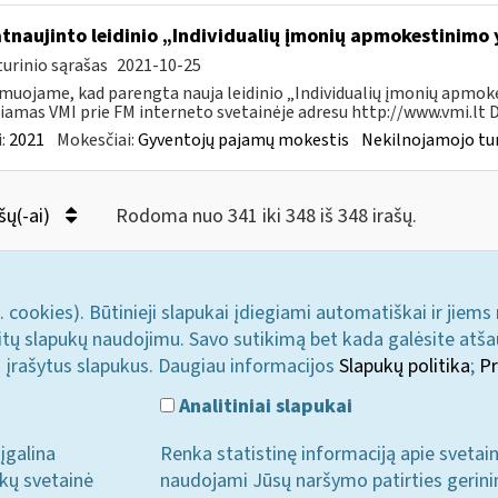
atnaujinto leidinio „Individualių įmonių apmokestinimo
urinio sąrašas
2021-10-25
muojame, kad parengta nauja leidinio „Individualių įmonių apmokes
iamas VMI prie FM interneto svetainėje adresu http://www.vmi.lt D
:
2021
Mokesčiai:
Gyventojų pajamų mokestis
Nekilnojamojo tu
šų(-ai)
Rodoma nuo 341 iki 348 iš 348 irašų.
. cookies). Būtinieji slapukai įdiegiami automatiškai ir jiems
u kitų slapukų naudojimu. Savo sutikimą bet kada galėsite atš
i įrašytus slapukus. Daugiau informacijos
Slapukų politika
;
Pr
Analitiniai slapukai
įgalina
Renka statistinę informaciją apie svetai
ukų svetainė
naudojami Jūsų naršymo patirties gerini