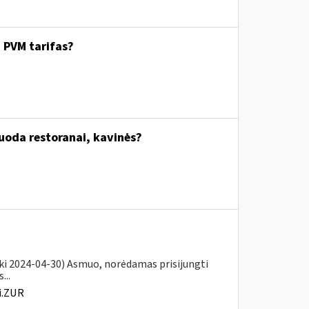
. PVM tarifas?
uoda restoranai, kavinės?
iki 2024-04-30) Asmuo, norėdamas prisijungti
...
i.ZUR