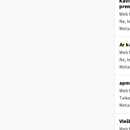
Kavi
pren
Web t
Ne, l
Metai
Ar
ka
Web t
Ne, l
Metai
apmo
Web t
Taiko
Metai
Vieš
Web t