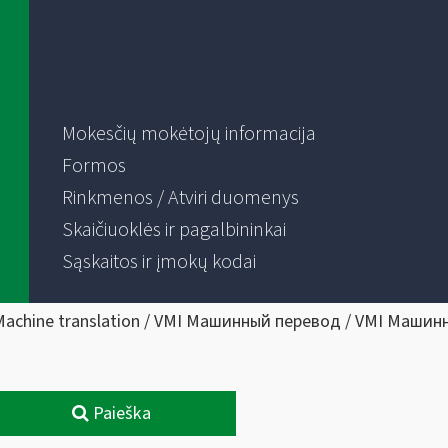
Mokesčių mokėtojų informacija
Formos
Rinkmenos / Atviri duomenys
Skaičiuoklės ir pagalbininkai
Sąskaitos ir įmokų kodai
Machine translation / VMI Машинный перевод / VMI Машин
Paieška