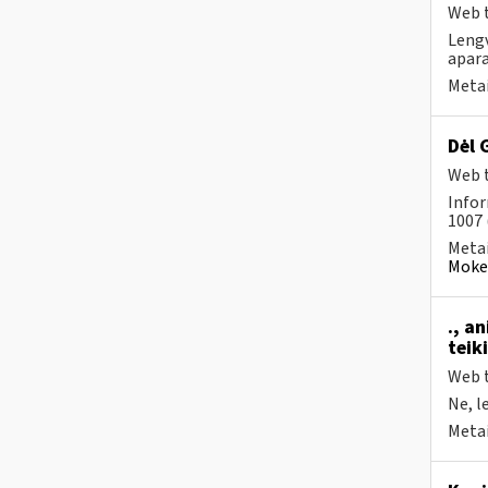
Web t
Lengv
apara
Metai
Dėl 
Web t
Infor
1007 
Metai
Mokes
., a
teik
Web t
Ne, l
Metai