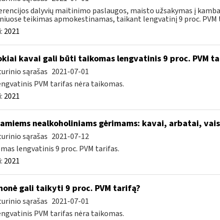
rencijos dalyvių maitinimo paslaugos, maisto užsakymas į kamba
niuose teikimas apmokestinamas, taikant lengvatinį 9 proc. PVM ta
:
2021
kiai kavai gali būti taikomas lengvatinis 9 proc. PVM ta
urinio sąrašas
2021-07-01
engvatinis PVM tarifas nėra taikomas.
:
2021
iamiems nealkoholiniams gėrimams: kavai, arbatai, vai
urinio sąrašas
2021-07-12
mas lengvatinis 9 proc. PVM tarifas.
:
2021
onė gali taikyti 9 proc. PVM tarifą?
urinio sąrašas
2021-07-01
engvatinis PVM tarifas nėra taikomas.