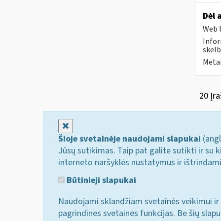
Dėl 
Web t
Infor
skelb
Metai
20 Įra
Uždaryti
Šioje svetainėje naudojami slapukai
(angl
Jūsų sutikimas. Taip pat galite sutikti ir s
interneto naršyklės nustatymus ir ištrindam
Būtinieji slapukai
Naudojami sklandžiam svetainės veikimui ir 
pagrindines svetainės funkcijas. Be šių slap