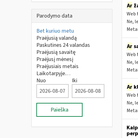
Ar
ža
Web t
Parodymo data
Ne, l
Metai
Bet kuriuo metu
Praėjusią valandą
Paskutines 24 valandas
Ar
sa
Praėjusią savaitę
Web t
Praėjusį mėnesį
Ne, l
Praėjusiais metais
Metai
Laikotarpyje…
Nuo
Iki
Ar
kl
Web t
Ne, l
Paieška
Metai
Kaip
perp