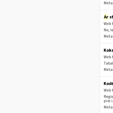
Metai
Ar
st
Web t
Ne, l
Metai
Koks
Web t
Tabak
Metai
Kodė
Web t
Regis
prie i
Metai