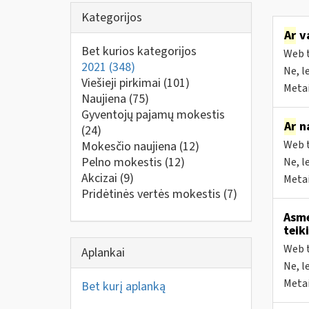
Kategorijos
Ar
va
Bet kurios kategorijos
Web t
2021
(348)
Ne, l
Viešieji pirkimai
(101)
Metai
Naujiena
(75)
Gyventojų pajamų mokestis
Ar
na
(24)
Web t
Mokesčio naujiena
(12)
Pelno mokestis
(12)
Ne, l
Akcizai
(9)
Metai
Pridėtinės vertės mokestis
(7)
Asme
teik
Web t
Aplankai
Ne, l
Metai
Bet kurį aplanką