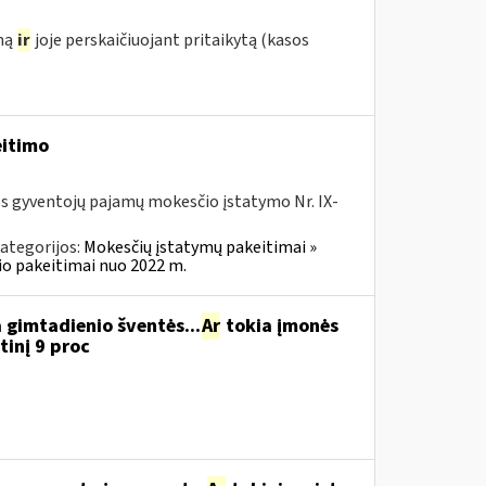
ymą
ir
joje perskaičiuojant pritaikytą (kasos
eitimo
os gyventojų pajamų mokesčio įstatymo Nr. IX-
ategorijos:
Mokesčių įstatymų pakeitimai »
o pakeitimai nuo 2022 m.
 gimtadienio šventės...
Ar
tokia įmonės
inį 9 proc