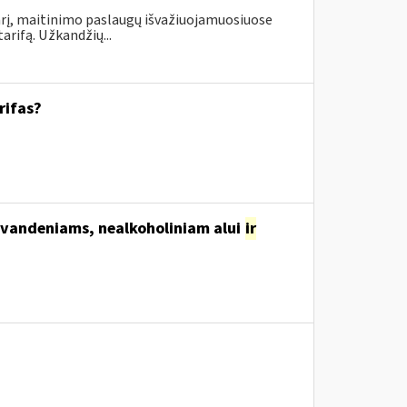
rį, maitinimo paslaugų išvažiuojamuosiuose
rifą. Užkandžių...
rifas?
svandeniams, nealkoholiniam alui
ir