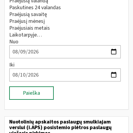
Praėjusią valandą
Paskutines 24 valandas
Praėjusią savaitę
Praėjusį mėnesį
Praėjusiais metais
Laikotarpyje…
Nuo
Iki
Paieška
Nuotolinių apskaitos paslaugų smulkiajam
verslui (i.APS) posistemio plėtros paslaugų