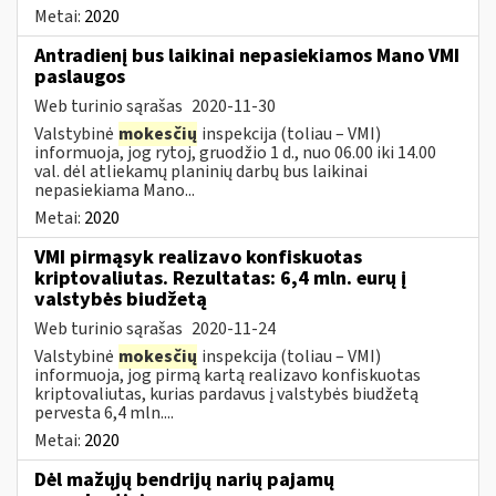
Metai:
2020
Antradienį bus laikinai nepasiekiamos Mano VMI
paslaugos
Web turinio sąrašas
2020-11-30
Valstybinė
mokesčių
inspekcija (toliau – VMI)
informuoja, jog rytoj, gruodžio 1 d., nuo 06.00 iki 14.00
val. dėl atliekamų planinių darbų bus laikinai
nepasiekiama Mano...
Metai:
2020
VMI pirmąsyk realizavo konfiskuotas
kriptovaliutas. Rezultatas: 6,4 mln. eurų į
valstybės biudžetą
Web turinio sąrašas
2020-11-24
Valstybinė
mokesčių
inspekcija (toliau – VMI)
informuoja, jog pirmą kartą realizavo konfiskuotas
kriptovaliutas, kurias pardavus į valstybės biudžetą
pervesta 6,4 mln....
Metai:
2020
Dėl mažųjų bendrijų narių pajamų