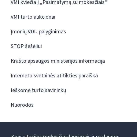
VMI kviečia į „Pasimatymą su mokesčiais“
VMI turto aukcionai
Įmonių VDU palyginimas
STOP šešėliui
Krašto apsaugos ministerijos informacija
Interneto svetainės atitikties paraiška
Ieškome turto savininkų
Nuorodos
Konsultacijos mokesčių klausimais ir paslaugos