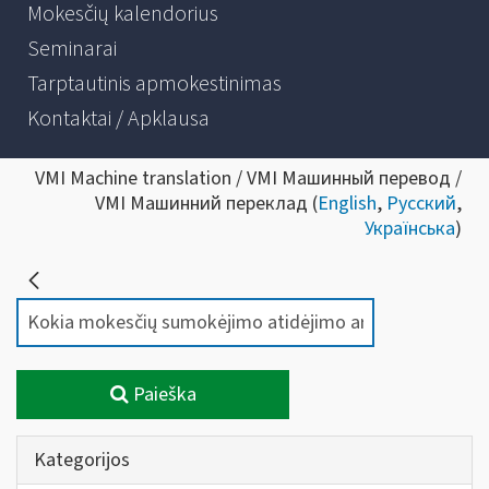
Mokesčių kalendorius
Seminarai
Tarptautinis apmokestinimas
Kontaktai / Apklausa
VMI Machine translation / VMI Машинный перевод /
VMI Машинний переклад (
English
,
Русский
,
Українська
)
Paieška
Kategorijos