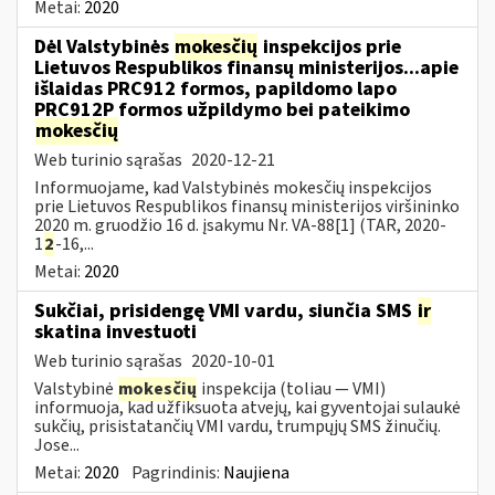
Metai:
2020
Dėl Valstybinės
mokesčių
inspekcijos prie
Lietuvos Respublikos finansų ministerijos...apie
išlaidas PRC912 formos, papildomo lapo
PRC912P formos užpildymo bei pateikimo
mokesčių
Web turinio sąrašas
2020-12-21
Informuojame, kad Valstybinės mokesčių inspekcijos
prie Lietuvos Respublikos finansų ministerijos viršininko
2020 m. gruodžio 16 d. įsakymu Nr. VA-88[1] (TAR, 2020-
1
2
-16,...
Metai:
2020
Sukčiai, prisidengę VMI vardu, siunčia SMS
ir
skatina investuoti
Web turinio sąrašas
2020-10-01
Valstybinė
mokesčių
inspekcija (toliau — VMI)
informuoja, kad užfiksuota atvejų, kai gyventojai sulaukė
sukčių, prisistatančių VMI vardu, trumpųjų SMS žinučių.
Jose...
Metai:
2020
Pagrindinis:
Naujiena