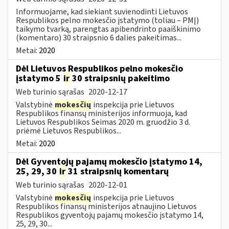
Informuojame, kad siekiant suvienodinti Lietuvos
Respublikos pelno mokesčio įstatymo (toliau – PMĮ)
taikymo tvarką, parengtas apibendrinto paaiškinimo
(komentaro) 30 straipsnio 6 dalies pakeitimas...
Metai:
2020
Dėl Lietuvos Respublikos pelno mokesčio
įstatymo 5
ir
30 straipsnių pakeitimo
Web turinio sąrašas
2020-12-17
Valstybinė
mokesčių
inspekcija prie Lietuvos
Respublikos finansų ministerijos informuoja, kad
Lietuvos Respublikos Seimas 2020 m. gruodžio 3 d.
priėmė Lietuvos Respublikos...
Metai:
2020
Dėl Gyventojų pajamų mokesčio įstatymo 14,
25, 29, 30
ir
31 straipsnių komentarų
Web turinio sąrašas
2020-12-01
Valstybinė
mokesčių
inspekcija prie Lietuvos
Respublikos finansų ministerijos atnaujino Lietuvos
Respublikos gyventojų pajamų mokesčio įstatymo 14,
25, 29, 30...