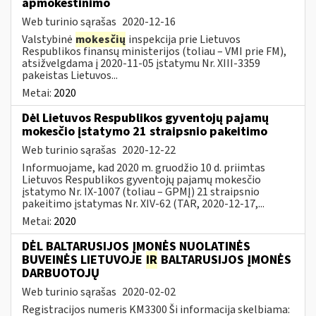
apmokestinimo
Web turinio sąrašas
2020-12-16
Valstybinė
mokesčių
inspekcija prie Lietuvos
Respublikos finansų ministerijos (toliau – VMI prie FM),
atsižvelgdama į 2020-11-05 įstatymu Nr. XIII-3359
pakeistas Lietuvos...
Metai:
2020
Dėl Lietuvos Respublikos gyventojų pajamų
mokesčio įstatymo 21 straipsnio pakeitimo
Web turinio sąrašas
2020-12-22
Informuojame, kad 2020 m. gruodžio 10 d. priimtas
Lietuvos Respublikos gyventojų pajamų mokesčio
įstatymo Nr. IX-1007 (toliau – GPMĮ) 21 straipsnio
pakeitimo įstatymas Nr. XIV-62 (TAR, 2020-12-17,...
Metai:
2020
DĖL BALTARUSIJOS ĮMONĖS NUOLATINĖS
BUVEINĖS LIETUVOJE
IR
BALTARUSIJOS ĮMONĖS
DARBUOTOJŲ
Web turinio sąrašas
2020-02-02
Registracijos numeris KM3300 Ši informacija skelbiama: