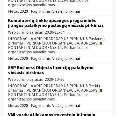
KONTAKTINIAI DUOMENYS: I.1. Perkančiosios
organizacijos pavadinimas...
Metai:
2020
Pagrindinis:
Viešieji pirkimai
Kompiuterių tinklo apsaugos programinės
įrangos palaikymo paslaugų viešasis pirkimas
Web turinio sąrašas
2020-11-04
INFORMACIJA APIE PRADEDAMUS PIRKIMUS Paslaugų
pirkimai I. PERKANČIOJI ORGANIZACIJA, ADRESAS
IR
KONTAKTINIAI DUOMENYS: I.1. Perkančiosios
organizacijos pavadinimas...
Metai:
2020
Pagrindinis:
Viešieji pirkimai
SAP Business Objects licencijų palaikymo
viešasis pirkimas
Web turinio sąrašas
2020-10-26
INFORMACIJA APIE PRADEDAMUS PIRKIMUS Prekių
pirkimai I. PERKANČIOJI ORGANIZACIJA, ADRESAS
IR
KONTAKTINIAI DUOMENYS: I.1. Perkančiosios
organizacijos pavadinimas...
Metai:
2020
Pagrindinis:
Viešieji pirkimai
VMI vardu atliekamos gyventojų
ir
įmonių