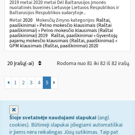
2019 metai 2020 metai Dėl Baltarusijos įmonės
nuolatinės buveinės Lietuvoje Lietuvos Respublikos ir
Baltarusijos Respublikos sudarytoje...
Metai:
2020
Mokesčių žinyno kategorijos:
Raštai,
paaiškinimai » Pelno mokesčio klausimais (Raštai
paaiškinimai) » Pelno mokesčio klausimais (Raštai
paaiškinimai) 2019
Raštai, paaiškinimai » Gyventojų
pajamų mokesčio klausimais (Raštai, paaiškinimai) »
GPM klausimais (Raštai, paaiškinimai) 2020
20 Įrašų(-ai)
Rodoma nuo 81 iki 82 iš 82 irašų.
1
2
3
4
5
Uždaryti
Šioje svetainėje naudojami slapukai
(angl.
cookies). Būtinieji slapukai įdiegiami automatiškai
ir jiems nėra reikalingas Jūsų sutikimas. Taip pat