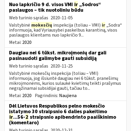
Nuo lapkričio 9 d. visos VMI
ir
„Sodros“
paslaugos – tik nuotoliniu būdu
Web turinio sąrašas
2020-11-05
Valstybinė
mokesčių
inspekcija (toliau – VMI)
ir
„Sodra“
informuoja, kad Vyriausybei paskelbus karantiną, visos
paslaugos klientams nuo lapkričio 9...
Metai:
2020
Daugiau nei 6 tūkst. mikroįmonių dar gali
pasinaudoti galimybe gauti subsidiją
Web turinio sąrašas
2020-11-25
Valstybinė mokesčių inspekcija (toliau – VMI)
informuoja, jog išsiuntė daugiau nei 6 tūkst. pranešimų
mikroįmonėms, kurios sulaukė kvietimų teikti prašymus
negrąžinamai subsidijai gauti, tačiau to...
Metai:
2020
Pagrindinis:
Naujiena
Dėl Lietuvos Respublikos pelno mokesčio
įstatymo 30 straipsnio 6 dalies pakeitimo
ir
...56-
2
straipsnio apibendrinto paaiškinimo
(komentaro)
Web turinio sąrašas
2020-12-31