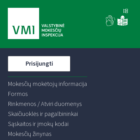
Prisijungti
Mokesčių mokėtojų informacija
Formos
Rinkmenos / Atviri duomenys
Skaičiuoklės ir pagalbininkai
Sąskaitos ir įmokų kodai
Mokesčių žinynas