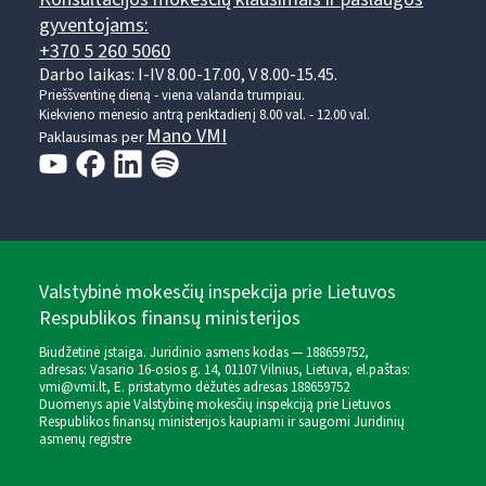
gyventojams:
+370 5 260 5060
Darbo laikas: I-IV 8.00-17.00, V 8.00-15.45.
Prieššventinę dieną - viena valanda trumpiau.
Kiekvieno mėnesio antrą penktadienį 8.00 val. - 12.00 val.
Mano VMI
Paklausimas per
Valstybinė mokesčių inspekcija prie Lietuvos
Respublikos finansų ministerijos
Biudžetinė įstaiga. Juridinio asmens kodas — 188659752,
adresas: Vasario 16-osios g. 14, 01107 Vilnius, Lietuva, el.paštas:
vmi@vmi.lt
, E. pristatymo dėžutės adresas 188659752
Duomenys apie Valstybinę mokesčių inspekciją prie Lietuvos
Respublikos finansų ministerijos kaupiami ir saugomi Juridinių
asmenų registre