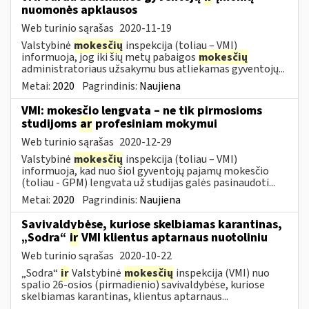
nuomonės apklausos
Web turinio sąrašas
2020-11-19
Valstybinė
mokesčių
inspekcija (toliau – VMI)
informuoja, jog iki šių metų pabaigos
mokesčių
administratoriaus užsakymu bus atliekamas gyventojų...
Metai:
2020
Pagrindinis:
Naujiena
VMI: mokesčio lengvata – ne tik pirmosioms
studijoms
ar
profesiniam mokymui
Web turinio sąrašas
2020-12-29
Valstybinė
mokesčių
inspekcija (toliau – VMI)
informuoja, kad nuo šiol gyventojų pajamų mokesčio
(toliau - GPM) lengvata už studijas galės pasinaudoti...
Metai:
2020
Pagrindinis:
Naujiena
Savivaldybėse, kuriose skelbiamas karantinas,
„Sodra“
ir
VMI klientus aptarnaus nuotoliniu
Web turinio sąrašas
2020-10-22
„Sodra“
ir
Valstybinė
mokesčių
inspekcija (VMI) nuo
spalio 26-osios (pirmadienio) savivaldybėse, kuriose
skelbiamas karantinas, klientus aptarnaus...