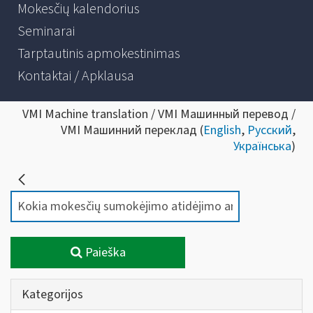
Mokesčių kalendorius
Seminarai
Tarptautinis apmokestinimas
Kontaktai / Apklausa
VMI Machine translation / VMI Машинный перевод /
VMI Машинний переклад (
English
,
Русский
,
Українська
)
Paieška
Kategorijos