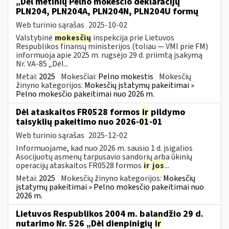
„Dėl metinių Pelno mokesčio deklaracijų
PLN204, PLN204A, PLN204N, PLN204U formų
Web turinio sąrašas
2025-10-02
Valstybinė
mokesčių
inspekcija prie Lietuvos
Respublikos finansų ministerijos (toliau — VMI prie FM)
informuoja apie 2025 m. rugsėjo 29 d. priimtą įsakymą
Nr. VA-85 „Dėl...
Metai:
2025
Mokesčiai:
Pelno mokestis
Mokesčių
žinyno kategorijos:
Mokesčių įstatymų pakeitimai »
Pelno mokesčio pakeitimai nuo 2026 m.
Dėl ataskaitos FR0528 formos
ir
pildymo
taisyklių pakeitimo nuo 2026-01-01
Web turinio sąrašas
2025-12-02
Informuojame, kad nuo 2026 m. sausio 1 d. įsigalios
Asocijuotų asmenų tarpusavio sandorių arba ūkinių
operacijų ataskaitos FR0528 formos
ir
jos
...
Metai:
2025
Mokesčių žinyno kategorijos:
Mokesčių
įstatymų pakeitimai » Pelno mokesčio pakeitimai nuo
2026 m.
Lietuvos Respublikos 2004 m. balandžio 29 d.
nutarimo Nr. 526 „Dėl dienpinigių
ir