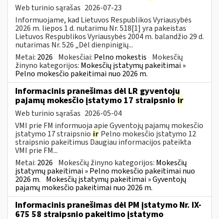
Web turinio sąrašas
2026-07-23
Informuojame, kad Lietuvos Respublikos Vyriausybės
2026 m. liepos 1 d. nutarimu Nr. 518[1] yra pakeistas
Lietuvos Respublikos Vyriausybės 2004 m. balandžio 29 d.
nutarimas Nr. 526 „Dėl dienpinigių...
Metai:
2026
Mokesčiai:
Pelno mokestis
Mokesčių
žinyno kategorijos:
Mokesčių įstatymų pakeitimai »
Pelno mokesčio pakeitimai nuo 2026 m.
Informacinis pranešimas dėl LR gyventojų
pajamų mokesčio įstatymo 17 straipsnio
ir
Web turinio sąrašas
2026-05-04
VMI prie FM informuoja apie Gyventojų pajamų mokesčio
įstatymo 17 straipsnio
ir
Pelno mokesčio įstatymo 12
straipsnio pakeitimus Daugiau informacijos pateikta
VMI prie FM...
Metai:
2026
Mokesčių žinyno kategorijos:
Mokesčių
įstatymų pakeitimai » Pelno mokesčio pakeitimai nuo
2026 m.
Mokesčių įstatymų pakeitimai » Gyventojų
pajamų mokesčio pakeitimai nuo 2026 m.
Informacinis pranešimas dėl PM įstatymo Nr. IX-
675 58 straipsnio pakeitimo įstatymo