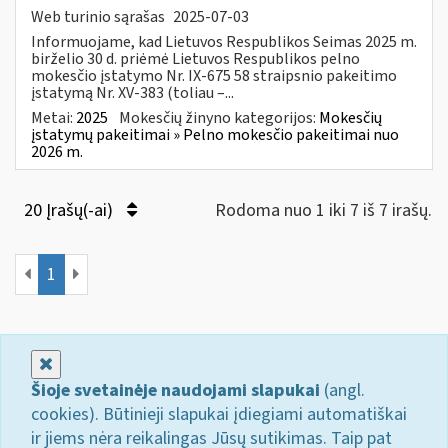
Web turinio sąrašas
2025-07-03
Informuojame, kad Lietuvos Respublikos Seimas 2025 m.
birželio 30 d. priėmė Lietuvos Respublikos pelno
mokesčio įstatymo Nr. IX-675 58 straipsnio pakeitimo
įstatymą Nr. XV-383 (toliau –...
Metai:
2025
Mokesčių žinyno kategorijos:
Mokesčių
įstatymų pakeitimai » Pelno mokesčio pakeitimai nuo
2026 m.
20 Įrašų(-ai)
Rodoma nuo 1 iki 7 iš 7 irašų.
1
Uždaryti
Šioje svetainėje naudojami slapukai
(angl.
cookies). Būtinieji slapukai įdiegiami automatiškai
ir jiems nėra reikalingas Jūsų sutikimas. Taip pat