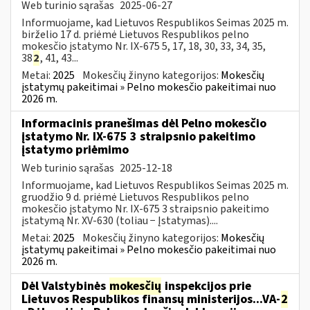
Web turinio sąrašas
2025-06-27
Informuojame, kad Lietuvos Respublikos Seimas 2025 m.
birželio 17 d. priėmė Lietuvos Respublikos pelno
mokesčio įstatymo Nr. IX-675 5, 17, 18, 30, 33, 34, 35,
38
2
, 41, 43...
Metai:
2025
Mokesčių žinyno kategorijos:
Mokesčių
įstatymų pakeitimai » Pelno mokesčio pakeitimai nuo
2026 m.
Informacinis pranešimas dėl Pelno mokesčio
įstatymo Nr. IX-675 3 straipsnio pakeitimo
įstatymo priėmimo
Web turinio sąrašas
2025-12-18
Informuojame, kad Lietuvos Respublikos Seimas 2025 m.
gruodžio 9 d. priėmė Lietuvos Respublikos pelno
mokesčio įstatymo Nr. IX-675 3 straipsnio pakeitimo
įstatymą Nr. XV-630 (toliau − Įstatymas)....
Metai:
2025
Mokesčių žinyno kategorijos:
Mokesčių
įstatymų pakeitimai » Pelno mokesčio pakeitimai nuo
2026 m.
Dėl Valstybinės
mokesčių
inspekcijos prie
Lietuvos Respublikos finansų ministerijos...VA-
2