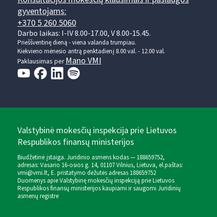
gyventojams:
+370 5 260 5060
Darbo laikas: I-IV 8.00-17.00, V 8.00-15.45.
Prieššventinę dieną - viena valanda trumpiau.
Kiekvieno mėnesio antrą penktadienį 8.00 val. - 12.00 val.
Mano VMI
Paklausimas per
Valstybinė mokesčių inspekcija prie Lietuvos
Respublikos finansų ministerijos
Biudžetinė įstaiga. Juridinio asmens kodas — 188659752,
adresas: Vasario 16-osios g. 14, 01107 Vilnius, Lietuva, el.paštas:
vmi@vmi.lt
, E. pristatymo dėžutės adresas 188659752
Duomenys apie Valstybinę mokesčių inspekciją prie Lietuvos
Respublikos finansų ministerijos kaupiami ir saugomi Juridinių
asmenų registre