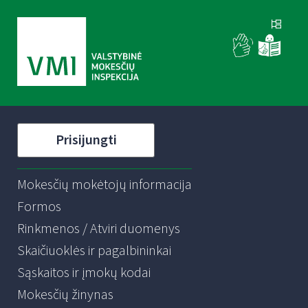
Prisijungti
Mokesčių mokėtojų informacija
Formos
Rinkmenos / Atviri duomenys
Skaičiuoklės ir pagalbininkai
Sąskaitos ir įmokų kodai
Mokesčių žinynas