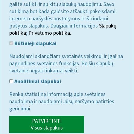
galite sutikti ir su kitų slapukų naudojimu. Savo
sutikimą bet kada galėsite atšaukti pakeisdami
interneto naršyklės nustatymus ir ištrindami
įrašytus slapukus. Daugiau informacijos
Slapukų
politika
;
Privatumo politika.
Būtinieji slapukai
Naudojami sklandžiam svetainės veikimui ir įgalina
pagrindines svetainės funkcijas. Be šių slapukų
svetainė negali tinkamai veikti.
Analitiniai slapukai
Renka statistinę informaciją apie svetainės
naudojimą ir naudojami Jūsų naršymo patirties
gerinimui.
PATVIRTINTI
Visus slapukus