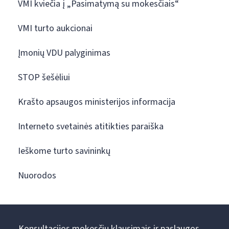
VMI kviečia į „Pasimatymą su mokesčiais“
VMI turto aukcionai
Įmonių VDU palyginimas
STOP šešėliui
Krašto apsaugos ministerijos informacija
Interneto svetainės atitikties paraiška
Ieškome turto savininkų
Nuorodos
Konsultacijos mokesčių klausimais ir paslaugos