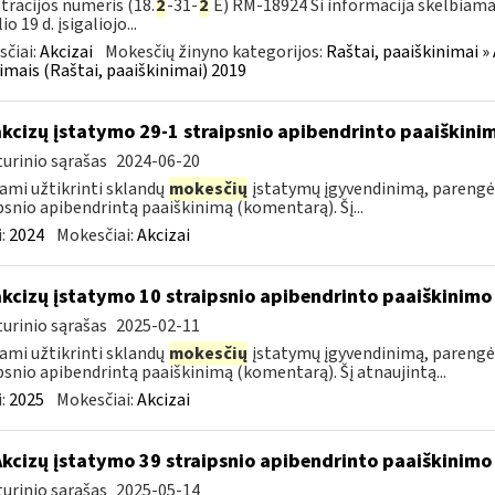
tracijos numeris (18.
2
-31-
2
E) RM-18924 Ši informacija skelbiama
io 19 d. įsigaliojo...
čiai:
Akcizai
Mokesčių žinyno kategorijos:
Raštai, paaiškinimai » 
imais (Raštai, paaiškinimai) 2019
akcizų įstatymo 29-1 straipsnio apibendrinto paaiškin
urinio sąrašas
2024-06-20
ami užtikrinti sklandų
mokesčių
įstatymų įgyvendinimą, parengė
psnio apibendrintą paaiškinimą (komentarą). Šį...
:
2024
Mokesčiai:
Akcizai
akcizų įstatymo 10 straipsnio apibendrinto paaiškinim
urinio sąrašas
2025-02-11
ami užtikrinti sklandų
mokesčių
įstatymų įgyvendinimą, parengė
psnio apibendrintą paaiškinimą (komentarą). Šį atnaujintą...
:
2025
Mokesčiai:
Akcizai
Akcizų įstatymo 39 straipsnio apibendrinto paaiškinim
urinio sąrašas
2025-05-14