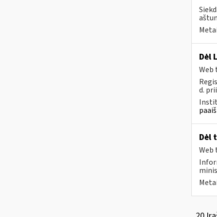
Siekd
aštun
Metai
Dėl 
Web t
Regis
d. pri
Insti
paaiš
Dėl 
Web t
Infor
minis
Metai
20 Įra