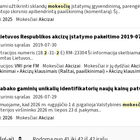
ami užtikrinti sklandų
mokesčių
įstatymų įgyvendinimą, parengė
tojo skirsnio apibendrintą paaiškinimą (komentarą). Šį...
:
2025
Mokesčiai:
Akcizai
Lietuvos Respublikos akcizų įstatymo pakeitimo 2019-0
urinio sąrašas
2019-07-30
tracijos numeris (18.
2
-31-
2
E) RM-23304 Ši informacija skelbiama
imtas Lietuvos...
tucijos:
VMI prie FM
Mokesčiai:
Akcizai
Mokesčiai ir jų dydžiai:
Akci
kinimai » Akcizų klausimais (Raštai, paaiškinimai) » Akcizų klausim
tabako gaminių unikalių identifikatorių naujų kainų pat
urinio sąrašas
2026-07-29
muojame, kad 2026 m. rugpjūčio 1 d. įsigalioja Valstybinės
mokesč
terijos viršininko 2026 m. liepos 23 d. įsakymas...
:
2026
Mokesčiai:
Akcizai
šų(-ai)
Rodoma nuo 41 iki 42 iš 42 irašų.