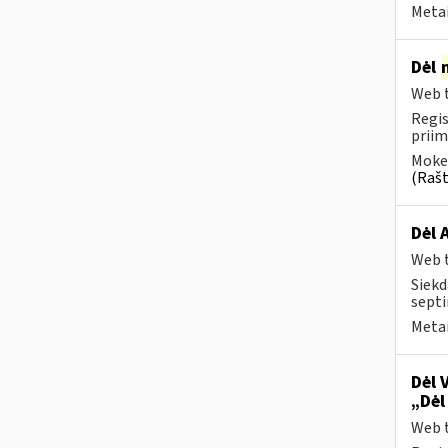
Metai
Dėl
Web t
Regis
priim
Mokes
(Rašt
Dėl 
Web t
Siekd
septi
Metai
Dėl 
„Dėl
Web t