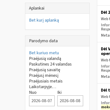
Aplankai
Dėl 
Web t
Bet kurį aplanką
Infor
Respu
Metai
Parodymo data
Dėl 
Bet kuriuo metu
oper
Praėjusią valandą
Web t
Paskutines 24 valandas
Infor
Praėjusią savaitę
Respu
Praėjusį mėnesį
Metai
Praėjusiais metais
Laikotarpyje…
Dėl 
Nuo
Iki
Web t
Infor
moke