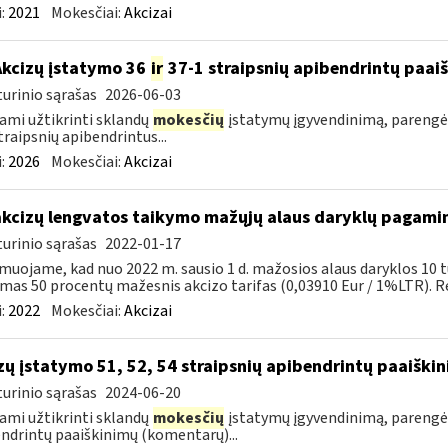
:
2021
Mokesčiai:
Akcizai
Akcizų įstatymo 36
ir
37-1 straipsnių apibendrintų paa
urinio sąrašas
2026-06-03
ami užtikrinti sklandų
mokesčių
įstatymų įgyvendinimą, parengė
traipsnių apibendrintus...
:
2026
Mokesčiai:
Akcizai
akcizų lengvatos taikymo mažųjų alaus daryklų pagami
urinio sąrašas
2022-01-17
muojame, kad nuo 2022 m. sausio 1 d. mažosios alaus daryklos 10 t
mas 50 procentų mažesnis akcizo tarifas (0,03910 Eur / 1%LTR). Re
:
2022
Mokesčiai:
Akcizai
zų įstatymo 51, 52, 54 straipsnių apibendrintų paaišk
urinio sąrašas
2024-06-20
ami užtikrinti sklandų
mokesčių
įstatymų įgyvendinimą, parengė
ndrintų paaiškinimų (komentarų)...