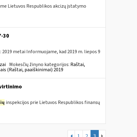
me Lietuvos Respublikos akcizų įstatymo
7-30
: 2019 metai Informuojame, kad 2019 m. liepos 9
zai
Mokesčių žinyno kategorijos:
Raštai,
ais (Raštai, paaiškinimai) 2019
virtinimo
ių
inspekcijos prie Lietuvos Respublikos finansų
1
2
3