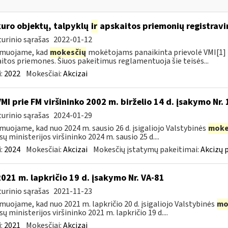
kuro objektų, talpyklų
ir
apskaitos priemonių registravi
urinio sąrašas
2022-01-12
rmuojame, kad
mokesčių
mokėtojams panaikinta prievolė VMI[1] r
itos priemones. Šiuos pakeitimus reglamentuoja šie teisės...
:
2022
Mokesčiai:
Akcizai
VMI prie FM viršininko 2002 m. birželio 14 d. įsakymo Nr.
urinio sąrašas
2024-01-29
muojame, kad nuo 2024 m. sausio 26 d. įsigaliojo Valstybinės
moke
sų ministerijos viršininko 2024 m. sausio 25 d....
:
2024
Mokesčiai:
Akcizai
Mokesčių įstatymų pakeitimai:
Akcizų 
2021 m. lapkričio 19 d. įsakymo Nr. VA-81
urinio sąrašas
2021-11-23
muojame, kad nuo 2021 m. lapkričio 20 d. įsigaliojo Valstybinės
mo
sų ministerijos viršininko 2021 m. lapkričio 19 d....
:
2021
Mokesčiai:
Akcizai