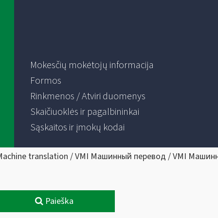
Mokesčių mokėtojų informacija
Formos
Rinkmenos / Atviri duomenys
Skaičiuoklės ir pagalbininkai
Sąskaitos ir įmokų kodai
Machine translation / VMI Машинный перевод / VMI Машин
Paieška