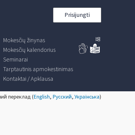
Prisijungti
Mokesčių žinynas
Mokesčių kalendorius
Seminarai
Tarptautinis apmokestinimas
Kontaktai / Apklausa
ний переклад (
English
,
Русский
,
Українська
)