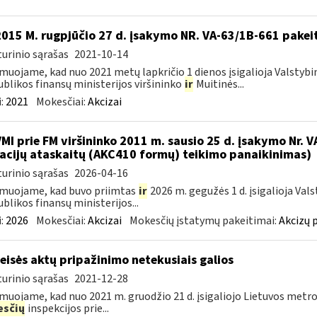
2015 M. rugpjūčio 27 d. įsakymo NR. VA-63/1B-661 pakei
urinio sąrašas
2021-10-14
muojame, kad nuo 2021 metų lapkričio 1 dienos įsigalioja Valstybi
blikos finansų ministerijos viršininko
ir
Muitinės...
:
2021
Mokesčiai:
Akcizai
VMI prie FM viršininko 2011 m. sausio 25 d. įsakymo Nr. 
acijų ataskaitų (AKC410 formų) teikimo panaikinimas)
urinio sąrašas
2026-04-16
muojame, kad buvo priimtas
ir
2026 m. gegužės 1 d. įsigalioja Val
blikos finansų ministerijos...
:
2026
Mokesčiai:
Akcizai
Mokesčių įstatymų pakeitimai:
Akcizų 
teisės aktų pripažinimo netekusiais galios
urinio sąrašas
2021-12-28
muojame, kad nuo 2021 m. gruodžio 21 d. įsigaliojo Lietuvos metro
sčių
inspekcijos prie...