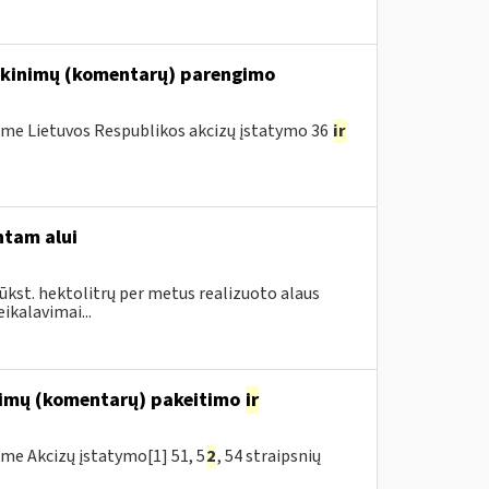
iškinimų (komentarų) parengimo
me Lietuvos Respublikos akcizų įstatymo 36
ir
ntam alui
ūkst. hektolitrų per metus realizuoto alaus
ikalavimai...
inimų (komentarų) pakeitimo
ir
me Akcizų įstatymo[1] 51, 5
2
, 54 straipsnių