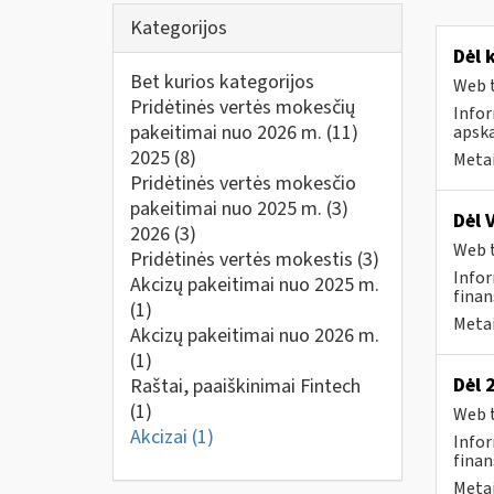
Kategorijos
Dėl 
Bet kurios kategorijos
Web t
Pridėtinės vertės mokesčių
Info
pakeitimai nuo 2026 m.
(11)
apska
2025
(8)
Metai
Pridėtinės vertės mokesčio
pakeitimai nuo 2025 m.
(3)
Dėl 
2026
(3)
Web t
Pridėtinės vertės mokestis
(3)
Infor
Akcizų pakeitimai nuo 2025 m.
finan
(1)
Metai
Akcizų pakeitimai nuo 2026 m.
(1)
Dėl 
Raštai, paaiškinimai Fintech
(1)
Web t
Akcizai
(1)
Infor
finan
Metai