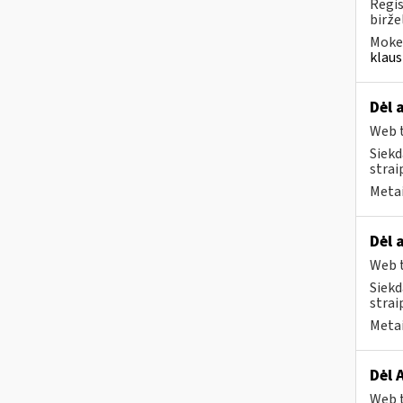
Regis
biržel
Mokes
klaus
Dėl 
Web t
Siekd
strai
Metai
Dėl 
Web t
Siekd
strai
Metai
Dėl 
Web t