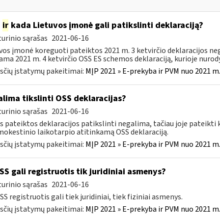
p
ir
kada Lietuvos įmonė gali patikslinti deklaraciją?
urinio sąrašas
2021-06-16
vos įmonė koreguoti pateiktos 2021 m. 3 ketvirčio deklaracijos negal
ama 2021 m. 4 ketvirčio OSS ES schemos deklaraciją, kurioje nurodys
čių įstatymų pakeitimai:
MĮP 2021 » E-prekyba ir PVM nuo 2021 m. 
lima tikslinti OSS deklaracijas?
urinio sąrašas
2021-06-16
s pateiktos deklaracijos patikslinti negalima, tačiau joje pateikti 
mokestinio laikotarpio atitinkamą OSS deklaraciją.
čių įstatymų pakeitimai:
MĮP 2021 » E-prekyba ir PVM nuo 2021 m. 
S gali registruotis tik juridiniai asmenys?
urinio sąrašas
2021-06-16
SS registruotis gali tiek juridiniai, tiek fiziniai asmenys.
čių įstatymų pakeitimai:
MĮP 2021 » E-prekyba ir PVM nuo 2021 m. 