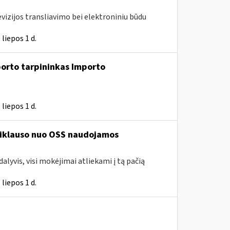
vizijos transliavimo bei elektroniniu būdu
liepos 1 d.
porto tarpininkas Importo
liepos 1 d.
priklauso nuo OSS naudojamos
lyvis, visi mokėjimai atliekami į tą pačią
liepos 1 d.