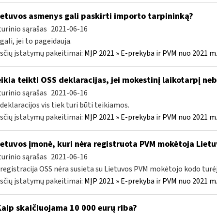
etuvos asmenys gali paskirti importo tarpininką?
urinio sąrašas
2021-06-16
gali, jei to pageidauja.
čių įstatymų pakeitimai:
MĮP 2021 » E-prekyba ir PVM nuo 2021 m. 
ikia teikti OSS deklaracijas, jei mokestinį laikotarpį 
urinio sąrašas
2021-06-16
 deklaracijos vis tiek turi būti teikiamos.
čių įstatymų pakeitimai:
MĮP 2021 » E-prekyba ir PVM nuo 2021 m. 
etuvos įmonė, kuri nėra registruota PVM mokėtoja Lietuv
urinio sąrašas
2021-06-16
 registracija OSS nėra susieta su Lietuvos PVM mokėtojo kodo turė
čių įstatymų pakeitimai:
MĮP 2021 » E-prekyba ir PVM nuo 2021 m. 
Kaip skaičiuojama 10 000 eurų riba?