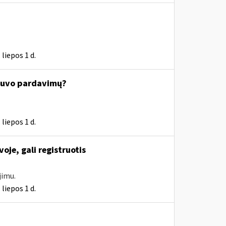
liepos 1 d.
nebuvo pardavimų?
liepos 1 d.
oje, gali registruotis
jimu.
liepos 1 d.