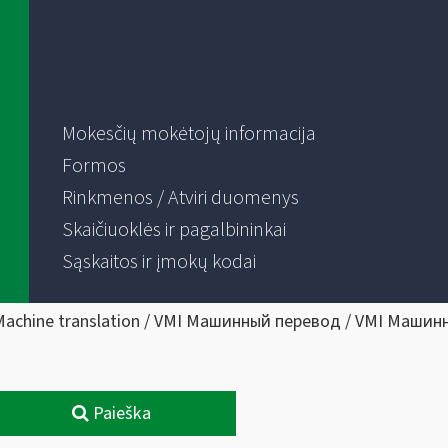
Mokesčių mokėtojų informacija
Formos
Rinkmenos / Atviri duomenys
Skaičiuoklės ir pagalbininkai
Sąskaitos ir įmokų kodai
Machine translation / VMI Машинный перевод / VMI Машин
Paieška