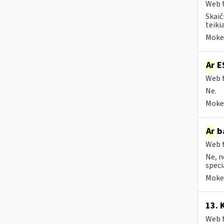
Web t
Skaič
teiki
Mokes
Ar
ES
Web t
Ne.
Mokes
Ar
ba
Web t
Ne, n
speci
Mokes
13. 
Web t