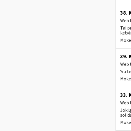
38. 
Web t
Tai p
ketvi
Mokes
39. 
Web t
Yra t
Mokes
33. 
Web t
Jokių
solid
Mokes