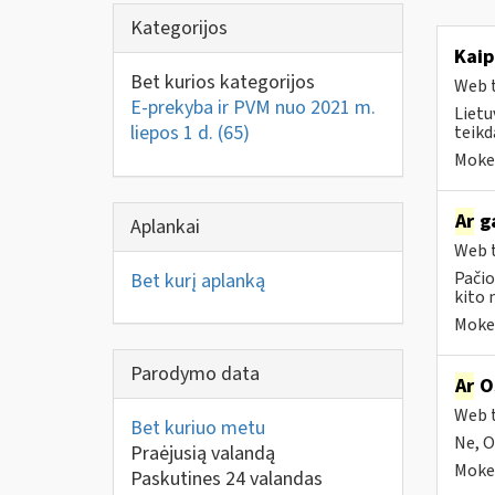
Kategorijos
Kai
Bet kurios kategorijos
Web t
E-prekyba ir PVM nuo 2021 m.
Lietu
liepos 1 d.
(65)
teikd
Mokes
Ar
ga
Aplankai
Web t
Pačio
Bet kurį aplanką
kito 
Mokes
Parodymo data
Ar
OS
Web t
Bet kuriuo metu
Ne, O
Praėjusią valandą
Mokes
Paskutines 24 valandas