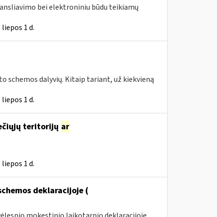
ransliavimo bei elektroniniu būdu teikiamų
liepos 1 d.
to schemos dalyvių. Kitaip tariant, už kiekvieną
liepos 1 d.
ečiųjų teritorijų
ar
liepos 1 d.
chemos deklaracijoje (
ėlesnio mokestinio laikotarpio deklaracijoje.