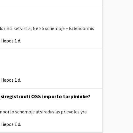
orinis ketvirtis; Ne ES schemoje – kalendorinis
liepos 1 d.
liepos 1 d.
 įsiregistruoti OSS importo tarpininke?
Importo schemoje atsiradusias prievoles yra
liepos 1 d.