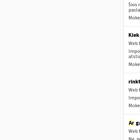
Šios 
pasla
Mokes
Kie
Web t
Impor
atsto
Mokes
rink
Web t
Impo
Mokes
Ar
ga
Web t
Ne, n