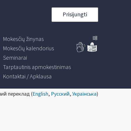
Prisijungti
Mokesčių žinynas
Mokesčių kalendorius
Seminarai
Tarptautinis apmokestinimas
Kontaktai / Apklausa
ний переклад (
English
,
Русский
,
Українська
)