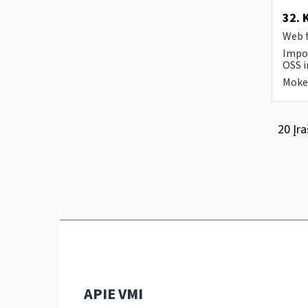
32. 
Web t
Impor
OSS i
Mokes
20 Įra
APIE VMI