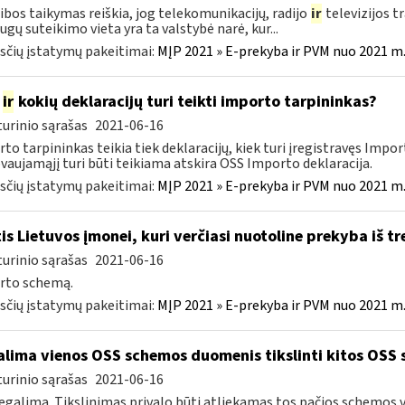
ribos taikymas reiškia, jog telekomunikacijų, radijo
ir
televizijos t
ugų suteikimo vieta yra ta valstybė narė, kur...
čių įstatymų pakeitimai:
MĮP 2021 » E-prekyba ir PVM nuo 2021 m. 
k
ir
kokių deklaracijų turi teikti importo tarpininkas?
urinio sąrašas
2021-06-16
to tarpininkas teikia tiek deklaracijų, kiek turi įregistravęs Impor
vaujamąjį turi būti teikiama atskira OSS Importo deklaracija.
čių įstatymų pakeitimai:
MĮP 2021 » E-prekyba ir PVM nuo 2021 m. 
tis Lietuvos įmonei, kuri verčiasi nuotoline prekyba iš tr
urinio sąrašas
2021-06-16
rto schemą.
čių įstatymų pakeitimai:
MĮP 2021 » E-prekyba ir PVM nuo 2021 m. 
lima vienos OSS schemos duomenis tikslinti kitos OSS s
urinio sąrašas
2021-06-16
egalima. Tikslinimas privalo būti atliekamas tos pačios schemos v