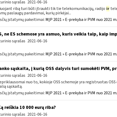
urinio sąrašas
2021-06-16
iuojant ribą turi būti įtraukti tik tie telekomunikacijų, radijo
ir
tele
amų paslaugų pardavimai, kurių pirkėjai...
čių įstatymų pakeitimai:
MĮP 2021 » E-prekyba ir PVM nuo 2021 m. 
, ne ES schemose yra asmuo, kuris veikia taip, kaip im
urinio sąrašas
2021-06-16
čių įstatymų pakeitimai:
MĮP 2021 » E-prekyba ir PVM nuo 2021 m. 
nko sąskaita, į kurią OSS dalyvis turi sumokėti PVM, 
urinio sąrašas
2021-06-16
epriklausomai nuo to, kokioje OSS schemoje yra registruotas OSS da
alią sąskaitą.
čių įstatymų pakeitimai:
MĮP 2021 » E-prekyba ir PVM nuo 2021 m. 
Ką reiškia 10 000 eurų riba?
urinio sąrašas
2021-06-16