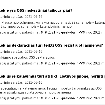
Kokie yra OSS mokestiniai laikotarpiai?
urinio sąrašas
2021-06-16
riklauso nuo schemos, kuria yra naudojamasi: ES schemoje – kalend
rtis; Importo schemoje – kalendorinis mėnuo.
čių įstatymų pakeitimai:
MĮP 2021 » E-prekyba ir PVM nuo 2021 m. 
Kokias deklaracijas turi teikti OSS registruoti asmenys?
urinio sąrašas
2021-06-16
eikiamo specialios OSS deklaracijos.
čių įstatymų pakeitimai:
MĮP 2021 » E-prekyba ir PVM nuo 2021 m. 
Kokius reikalavimus turi atitikti Lietuvos įmonė, norinti
urinio sąrašas
2021-06-16
 specialiųjų reikalavimų nėra. Tačiau importo tarpininkas už OSS 
ariai atsakingas su atstovaujamuoju asmeniu.
čių įstatymų pakeitimai:
MĮP 2021 » E-prekyba ir PVM nuo 2021 m. 