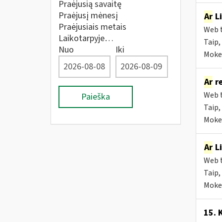
Praėjusią savaitę
Praėjusį mėnesį
Ar
Li
Praėjusiais metais
Web t
Laikotarpyje…
Taip, 
Nuo
Iki
Mokes
Ar
re
Web t
Paieška
Taip,
Mokes
Ar
Li
Web t
Taip,
Mokes
15. 