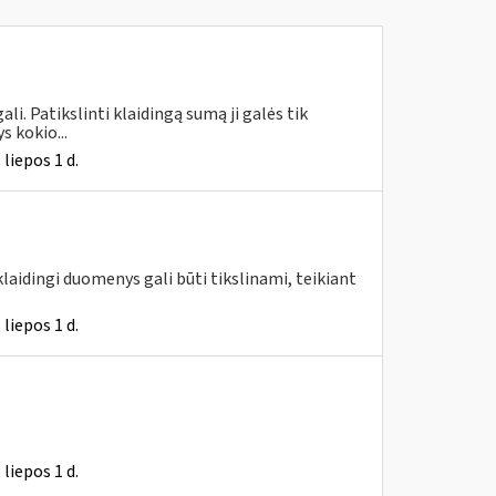
i. Patikslinti klaidingą sumą ji galės tik
 kokio...
liepos 1 d.
klaidingi duomenys gali būti tikslinami, teikiant
liepos 1 d.
liepos 1 d.