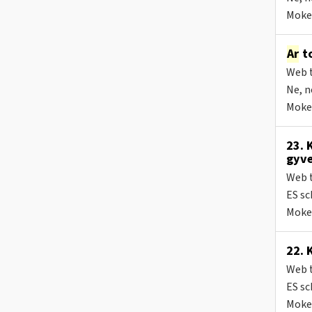
Mokes
Ar
to
Web t
Ne, n
Mokes
23. 
gyve
Web t
ES s
Mokes
22. 
Web t
ES s
Mokes