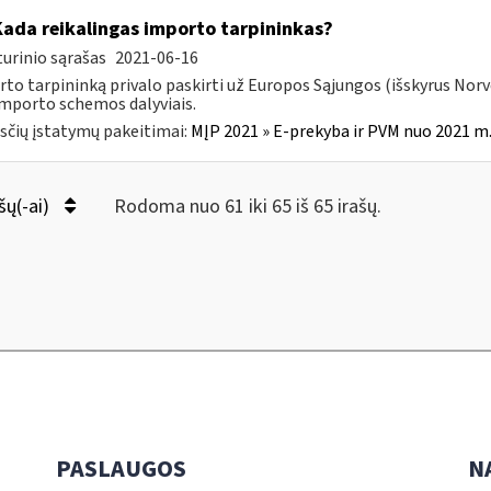
Kada reikalingas importo tarpininkas?
urinio sąrašas
2021-06-16
to tarpininką privalo paskirti už Europos Sąjungos (išskyrus Norve
mporto schemos dalyviais.
čių įstatymų pakeitimai:
MĮP 2021 » E-prekyba ir PVM nuo 2021 m. 
šų(-ai)
Rodoma nuo 61 iki 65 iš 65 irašų.
PASLAUGOS
N