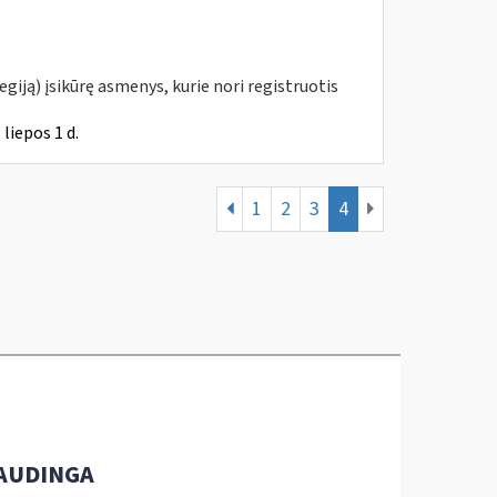
giją) įsikūrę asmenys, kurie nori registruotis
liepos 1 d.
1
2
3
4
AUDINGA