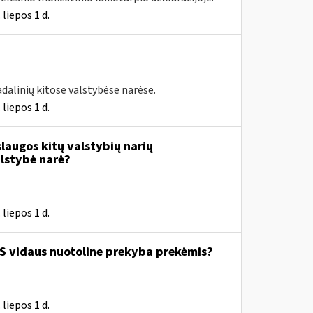
liepos 1 d.
dalinių kitose valstybėse narėse.
liepos 1 d.
slaugos kitų valstybių narių
alstybė narė?
liepos 1 d.
 ES vidaus nuotoline prekyba prekėmis?
liepos 1 d.