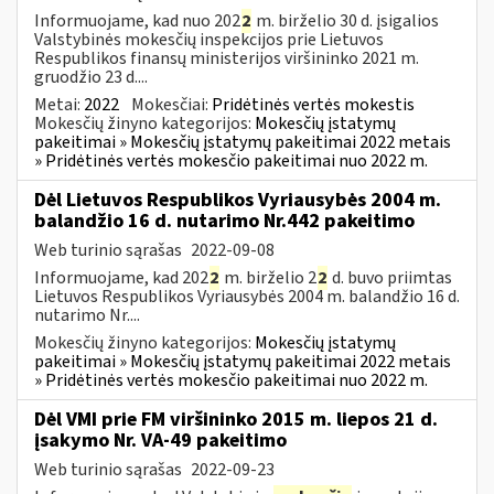
Informuojame, kad nuo 202
2
m. birželio 30 d. įsigalios
Valstybinės mokesčių inspekcijos prie Lietuvos
Respublikos finansų ministerijos viršininko 2021 m.
gruodžio 23 d....
Metai:
2022
Mokesčiai:
Pridėtinės vertės mokestis
Mokesčių žinyno kategorijos:
Mokesčių įstatymų
pakeitimai » Mokesčių įstatymų pakeitimai 2022 metais
» Pridėtinės vertės mokesčio pakeitimai nuo 2022 m.
Dėl Lietuvos Respublikos Vyriausybės 2004 m.
balandžio 16 d. nutarimo Nr.442 pakeitimo
Web turinio sąrašas
2022-09-08
Informuojame, kad 202
2
m. birželio 2
2
d. buvo priimtas
Lietuvos Respublikos Vyriausybės 2004 m. balandžio 16 d.
nutarimo Nr....
Mokesčių žinyno kategorijos:
Mokesčių įstatymų
pakeitimai » Mokesčių įstatymų pakeitimai 2022 metais
» Pridėtinės vertės mokesčio pakeitimai nuo 2022 m.
Dėl VMI prie FM viršininko 2015 m. liepos 21 d.
įsakymo Nr. VA-49 pakeitimo
Web turinio sąrašas
2022-09-23