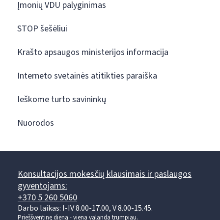
Įmonių VDU palyginimas
STOP šešėliui
Krašto apsaugos ministerijos informacija
Interneto svetainės atitikties paraiška
Ieškome turto savininkų
Nuorodos
Konsultacijos mokesčių klausimais ir paslaugos
gyventojams:
+370 5 260 5060
Darbo laikas: I-IV 8.00-17.00, V 8.00-15.45.
Prieššventinę dieną - viena valanda trumpiau.