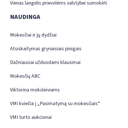
Vienas langelis prievolėms valstybei sumokėti
NAUDINGA
Mokesčiai ir jų dydžiai
Atsiskaitymas grynaisiais pinigais
Dažniausiai užduodami klausimai
Mokesčių ABC
Viktorina moksleiviams
VMI kviečia į „Pasimatymą su mokesčiais“
VMI turto aukcionai