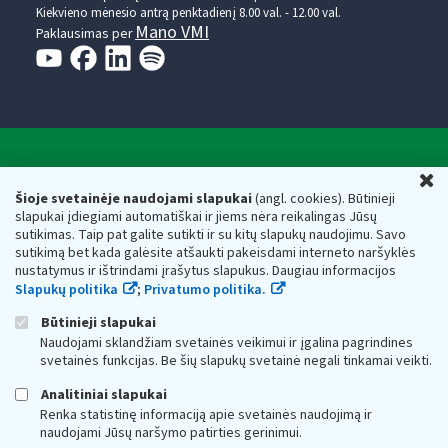
Kiekvieno mėnesio antrą penktadienį 8.00 val. - 12.00 val.
Mano VMI
Paklausimas per
Valstybinė mokesčių inspekcija prie Lietuvos
U
Respublikos finansų ministerijos
Šioje svetainėje naudojami slapukai
(angl. cookies). Būtinieji
slapukai įdiegiami automatiškai ir jiems nėra reikalingas Jūsų
Biudžetinė įstaiga. Juridinio asmens kodas — 188659752,
sutikimas. Taip pat galite sutikti ir su kitų slapukų naudojimu. Savo
adresas: Vasario 16-osios g. 14, 01107 Vilnius, Lietuva, el.paštas:
sutikimą bet kada galėsite atšaukti pakeisdami interneto naršyklės
vmi@vmi.lt
, E. pristatymo dėžutės adresas 188659752
nustatymus ir ištrindami įrašytus slapukus. Daugiau informacijos
Duomenys apie Valstybinę mokesčių inspekciją prie Lietuvos
Slapukų politika
;
Privatumo politika.
Respublikos finansų ministerijos kaupiami ir saugomi Juridinių
asmenų registre
Būtinieji slapukai
Naudojami sklandžiam svetainės veikimui ir įgalina pagrindines
svetainės funkcijas. Be šių slapukų svetainė negali tinkamai veikti.
Analitiniai slapukai
Renka statistinę informaciją apie svetainės naudojimą ir
naudojami Jūsų naršymo patirties gerinimui.