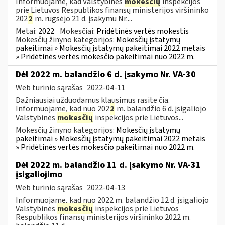
Informuojame, kad Valstybinės
mokesčių
inspekcijos
prie Lietuvos Respublikos finansų ministerijos viršininko
202
2
m. rugsėjo 21 d. įsakymu Nr....
Metai:
2022
Mokesčiai:
Pridėtinės vertės mokestis
Mokesčių žinyno kategorijos:
Mokesčių įstatymų
pakeitimai » Mokesčių įstatymų pakeitimai 2022 metais
» Pridėtinės vertės mokesčio pakeitimai nuo 2022 m.
Dėl 2022 m. balandžio 6 d. įsakymo Nr. VA-30
Web turinio sąrašas
2022-04-11
Dažniausiai užduodamus klausimus rasite čia.
Informuojame, kad nuo 202
2
m. balandžio 6 d. įsigaliojo
Valstybinės
mokesčių
inspekcijos prie Lietuvos...
Mokesčių žinyno kategorijos:
Mokesčių įstatymų
pakeitimai » Mokesčių įstatymų pakeitimai 2022 metais
» Pridėtinės vertės mokesčio pakeitimai nuo 2022 m.
Dėl 2022 m. balandžio 11 d. įsakymo Nr. VA-31
įsigaliojimo
Web turinio sąrašas
2022-04-13
Informuojame, kad nuo 2022 m. balandžio 12 d. įsigaliojo
Valstybinės
mokesčių
inspekcijos prie Lietuvos
Respublikos finansų ministerijos viršininko 2022 m.