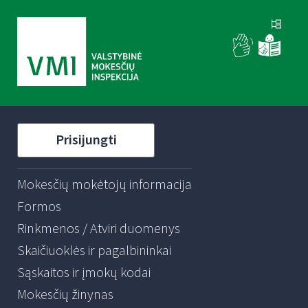
Prisijungti
Mokesčių mokėtojų informacija
Formos
Rinkmenos / Atviri duomenys
Skaičiuoklės ir pagalbininkai
Sąskaitos ir įmokų kodai
Mokesčių žinynas