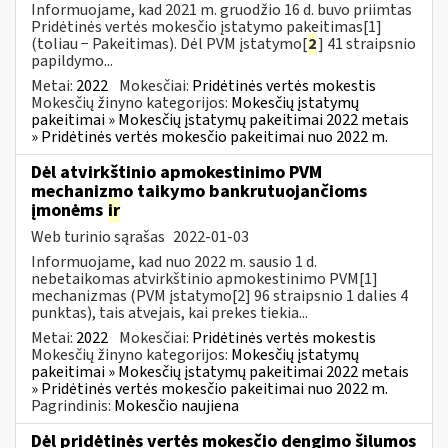
Informuojame, kad 2021 m. gruodžio 16 d. buvo priimtas
Pridėtinės vertės mokesčio įstatymo pakeitimas[1]
(toliau − Pakeitimas). Dėl PVM įstatymo[
2
] 41 straipsnio
papildymo...
Metai:
2022
Mokesčiai:
Pridėtinės vertės mokestis
Mokesčių žinyno kategorijos:
Mokesčių įstatymų
pakeitimai » Mokesčių įstatymų pakeitimai 2022 metais
» Pridėtinės vertės mokesčio pakeitimai nuo 2022 m.
Dėl atvirkštinio apmokestinimo PVM
mechanizmo taikymo bankrutuojančioms
įmonėms
ir
Web turinio sąrašas
2022-01-03
Informuojame, kad nuo 2022 m. sausio 1 d.
nebetaikomas atvirkštinio apmokestinimo PVM[1]
mechanizmas (PVM įstatymo[2] 96 straipsnio 1 dalies 4
punktas), tais atvejais, kai prekes tiekia...
Metai:
2022
Mokesčiai:
Pridėtinės vertės mokestis
Mokesčių žinyno kategorijos:
Mokesčių įstatymų
pakeitimai » Mokesčių įstatymų pakeitimai 2022 metais
» Pridėtinės vertės mokesčio pakeitimai nuo 2022 m.
Pagrindinis:
Mokesčio naujiena
Dėl pridėtinės vertės mokesčio dengimo šilumos