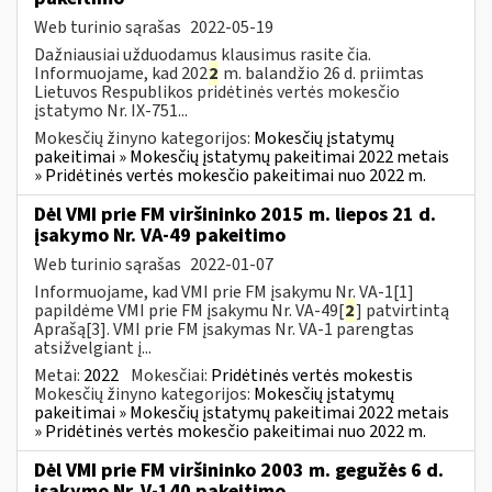
Web turinio sąrašas
2022-05-19
Dažniausiai užduodamus klausimus rasite čia.
Informuojame, kad 202
2
m. balandžio 26 d. priimtas
Lietuvos Respublikos pridėtinės vertės mokesčio
įstatymo Nr. IX-751...
Mokesčių žinyno kategorijos:
Mokesčių įstatymų
pakeitimai » Mokesčių įstatymų pakeitimai 2022 metais
» Pridėtinės vertės mokesčio pakeitimai nuo 2022 m.
Dėl VMI prie FM viršininko 2015 m. liepos 21 d.
įsakymo Nr. VA-49 pakeitimo
Web turinio sąrašas
2022-01-07
Informuojame, kad VMI prie FM įsakymu Nr. VA-1[1]
papildėme VMI prie FM įsakymu Nr. VA-49[
2
] patvirtintą
Aprašą[3]. VMI prie FM įsakymas Nr. VA-1 parengtas
atsižvelgiant į...
Metai:
2022
Mokesčiai:
Pridėtinės vertės mokestis
Mokesčių žinyno kategorijos:
Mokesčių įstatymų
pakeitimai » Mokesčių įstatymų pakeitimai 2022 metais
» Pridėtinės vertės mokesčio pakeitimai nuo 2022 m.
Dėl VMI prie FM viršininko 2003 m. gegužės 6 d.
įsakymo Nr. V-140 pakeitimo