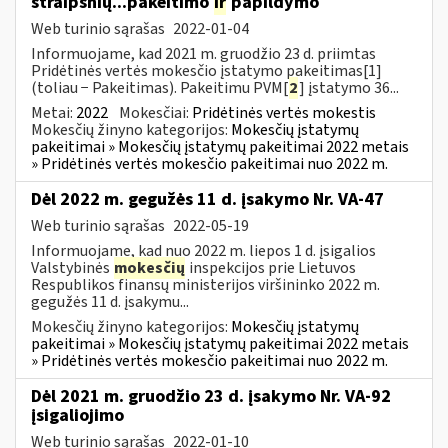
straipsnių...pakeitimo
ir
papildymo
Web turinio sąrašas
2022-01-04
Informuojame, kad 2021 m. gruodžio 23 d. priimtas
Pridėtinės vertės mokesčio įstatymo pakeitimas[1]
(toliau − Pakeitimas). Pakeitimu PVM[
2
] įstatymo 36...
Metai:
2022
Mokesčiai:
Pridėtinės vertės mokestis
Mokesčių žinyno kategorijos:
Mokesčių įstatymų
pakeitimai » Mokesčių įstatymų pakeitimai 2022 metais
» Pridėtinės vertės mokesčio pakeitimai nuo 2022 m.
Dėl 2022 m. gegužės 11 d. įsakymo Nr. VA-47
Web turinio sąrašas
2022-05-19
Informuojame, kad nuo 2022 m. liepos 1 d. įsigalios
Valstybinės
mokesčių
inspekcijos prie Lietuvos
Respublikos finansų ministerijos viršininko 2022 m.
gegužės 11 d. įsakymu...
Mokesčių žinyno kategorijos:
Mokesčių įstatymų
pakeitimai » Mokesčių įstatymų pakeitimai 2022 metais
» Pridėtinės vertės mokesčio pakeitimai nuo 2022 m.
Dėl 2021 m. gruodžio 23 d. įsakymo Nr. VA-92
įsigaliojimo
Web turinio sąrašas
2022-01-10