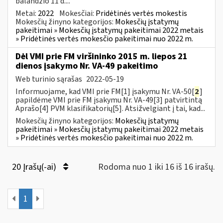
balandžio 11 d....
Metai:
2022
Mokesčiai:
Pridėtinės vertės mokestis
Mokesčių žinyno kategorijos:
Mokesčių įstatymų
pakeitimai » Mokesčių įstatymų pakeitimai 2022 metais
» Pridėtinės vertės mokesčio pakeitimai nuo 2022 m.
Dėl VMI prie FM viršininko 2015 m. liepos 21
dienos įsakymo Nr. VA-49 pakeitimo
Web turinio sąrašas
2022-05-19
Informuojame, kad VMI prie FM[1] įsakymu Nr. VA-50[
2
]
papildėme VMI prie FM įsakymu Nr. VA-49[3] patvirtintą
Aprašo[4] PVM klasifikatorių[5]. Atsižvelgiant į tai, kad...
Mokesčių žinyno kategorijos:
Mokesčių įstatymų
pakeitimai » Mokesčių įstatymų pakeitimai 2022 metais
» Pridėtinės vertės mokesčio pakeitimai nuo 2022 m.
20 Įrašų(-ai)
Rodoma nuo 1 iki 16 iš 16 irašų.
1