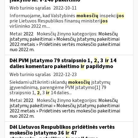
Web turinio sąrašas
2022-10-11
Informuojame, kad Valstybinės
mokesčių
inspekci
jos
prie Lietuvos Respublikos finansų ministeri
jos
viršininko 2022 m....
Metai:
2022
Mokesčių žinyno kategorijos:
Mokesčių
įstatymų pakeitimai » Mokesčių įstatymų pakeitimai
2022 metais » Pridėtinės vertės mokesčio pakeitimai
nuo 2022 m.
Dėl PVM įstatymo 79 straipsnio 1,
2
, 3
ir
14
dalies komentaro pakeitimo
ir
papildymo
Web turinio sąrašas
2022-12-23
Siekdami užtikrinti sklandų
mokesčių
įstatymų
įgyvendinimą, parengėme PVM įstatymo[1] 79
straipsnio 1,
2
, 3
ir
14 dalies...
Metai:
2022
Mokesčių žinyno kategorijos:
Mokesčių
įstatymų pakeitimai » Mokesčių įstatymų pakeitimai
2022 metais » Pridėtinės vertės mokesčio pakeitimai
nuo 2022 m.
Dėl Lietuvos Respublikos pridėtinės vertės
mokesčio įstatymo 36
ir
47