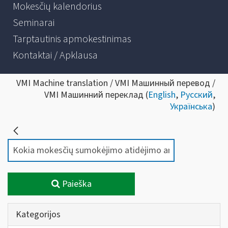
Mokesčių kalendorius
Seminarai
Tarptautinis apmokestinimas
Kontaktai / Apklausa
VMI Machine translation / VMI Машинный перевод /
VMI Машинний переклад (
English
,
Русский
,
Українська
)
Paieška
Kategorijos