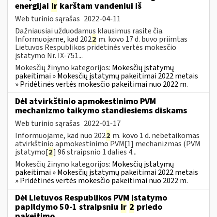
energijai
ir
karštam vandeniui iš
Web turinio sąrašas
2022-04-11
Dažniausiai užduodamus klausimus rasite čia.
Informuojame, kad 202
2
m. kovo 17 d. buvo priimtas
Lietuvos Respublikos pridėtinės vertės mokesčio
įstatymo Nr. IX-751...
Mokesčių žinyno kategorijos:
Mokesčių įstatymų
pakeitimai » Mokesčių įstatymų pakeitimai 2022 metais
» Pridėtinės vertės mokesčio pakeitimai nuo 2022 m.
Dėl atvirkštinio apmokestinimo PVM
mechanizmo taikymo standiesiems diskams
Web turinio sąrašas
2022-01-17
Informuojame, kad nuo 202
2
m. kovo 1 d. nebetaikomas
atvirkštinio apmokestinimo PVM[1] mechanizmas (PVM
įstatymo[
2
] 96 straipsnio 1 dalies 4...
Mokesčių žinyno kategorijos:
Mokesčių įstatymų
pakeitimai » Mokesčių įstatymų pakeitimai 2022 metais
» Pridėtinės vertės mokesčio pakeitimai nuo 2022 m.
Dėl Lietuvos Respublikos PVM įstatymo
papildymo 50-1 straipsniu
ir
2
priedo
pakeitimo