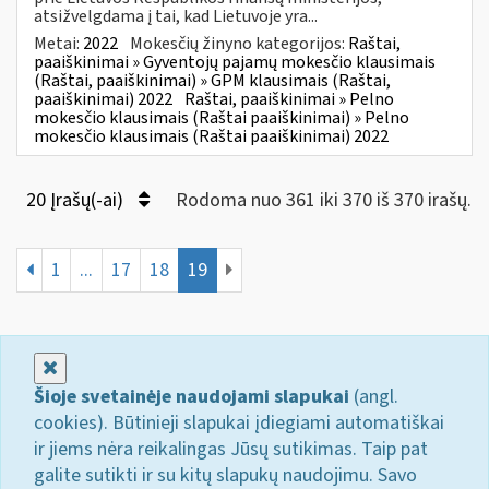
atsižvelgdama į tai, kad Lietuvoje yra...
Metai:
2022
Mokesčių žinyno kategorijos:
Raštai,
paaiškinimai » Gyventojų pajamų mokesčio klausimais
(Raštai, paaiškinimai) » GPM klausimais (Raštai,
paaiškinimai) 2022
Raštai, paaiškinimai » Pelno
mokesčio klausimais (Raštai paaiškinimai) » Pelno
mokesčio klausimais (Raštai paaiškinimai) 2022
20 Įrašų(-ai)
Rodoma nuo 361 iki 370 iš 370 irašų.
1
...
17
18
19
Uždaryti
Šioje svetainėje naudojami slapukai
(angl.
cookies). Būtinieji slapukai įdiegiami automatiškai
ir jiems nėra reikalingas Jūsų sutikimas. Taip pat
galite sutikti ir su kitų slapukų naudojimu. Savo