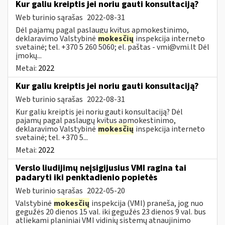
Kur galiu kreiptis jei noriu gauti konsultaciją?
Web turinio sąrašas
2022-08-31
Dėl pajamų pagal paslaugų kvitus apmokestinimo,
deklaravimo Valstybinė
mokesčių
inspekcija interneto
svetainė; tel. +370 5 260 5060; el. paštas -
vmi@vmi.lt
Dėl
įmokų...
Metai:
2022
Kur galiu kreiptis jei noriu gauti konsultaciją?
Web turinio sąrašas
2022-08-31
Kur galiu kreiptis jei noriu gauti konsultaciją? Dėl
pajamų pagal paslaugų kvitus apmokestinimo,
deklaravimo Valstybinė
mokesčių
inspekcija interneto
svetainė; tel. +370 5...
Metai:
2022
Verslo liudijimų neįsigijusius VMI ragina tai
padaryti iki penktadienio popietės
Web turinio sąrašas
2022-05-20
Valstybinė
mokesčių
inspekcija (VMI) praneša, jog nuo
gegužės 20 dienos 15 val. iki gegužės 23 dienos 9 val. bus
atliekami planiniai VMI vidinių sistemų atnaujinimo