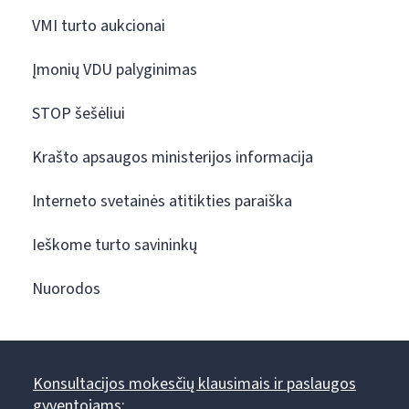
VMI turto aukcionai
Įmonių VDU palyginimas
STOP šešėliui
Krašto apsaugos ministerijos informacija
Interneto svetainės atitikties paraiška
Ieškome turto savininkų
Nuorodos
Konsultacijos mokesčių klausimais ir paslaugos
gyventojams: