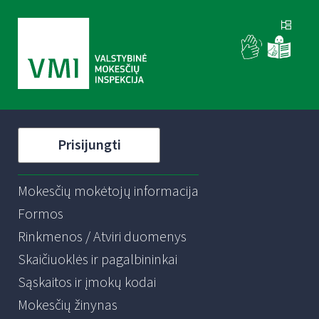
Prisijungti
Mokesčių mokėtojų informacija
Formos
Rinkmenos / Atviri duomenys
Skaičiuoklės ir pagalbininkai
Sąskaitos ir įmokų kodai
Mokesčių žinynas