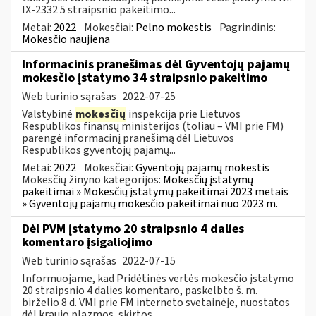
IX-2332 5 straipsnio pakeitimo...
Metai:
2022
Mokesčiai:
Pelno mokestis
Pagrindinis:
Mokesčio naujiena
Informacinis pranešimas dėl Gyventojų pajamų
mokesčio įstatymo 34 straipsnio pakeitimo
Web turinio sąrašas
2022-07-25
Valstybinė
mokesčių
inspekcija prie Lietuvos
Respublikos finansų ministerijos (toliau – VMI prie FM)
parengė informacinį pranešimą dėl Lietuvos
Respublikos gyventojų pajamų...
Metai:
2022
Mokesčiai:
Gyventojų pajamų mokestis
Mokesčių žinyno kategorijos:
Mokesčių įstatymų
pakeitimai » Mokesčių įstatymų pakeitimai 2023 metais
» Gyventojų pajamų mokesčio pakeitimai nuo 2023 m.
Dėl PVM įstatymo 20 straipsnio 4 dalies
komentaro įsigaliojimo
Web turinio sąrašas
2022-07-15
Informuojame, kad Pridėtinės vertės mokesčio įstatymo
20 straipsnio 4 dalies komentaro, paskelbto š. m.
birželio 8 d. VMI prie FM interneto svetainėje, nuostatos
dėl kraujo plazmos, skirtos...