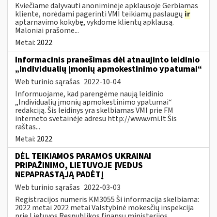
Kviečiame dalyvauti anoniminėje apklausoje Gerbiamas
kliente, norėdami pagerinti VMI teikiamų paslaugų
ir
aptarnavimo kokybę, vykdome klientų apklausą.
Maloniai prašome...
Metai:
2022
Informacinis pranešimas dėl atnaujinto leidinio
„Individualių įmonių apmokestinimo ypatumai“
Web turinio sąrašas
2022-10-04
Informuojame, kad parengėme naują leidinio
„Individualių įmonių apmokestinimo ypatumai“
redakciją. Šis leidinys yra skelbiamas VMI prie FM
interneto svetainėje adresu http://www.vmi.lt Šis
raštas...
Metai:
2022
DĖL TEIKIAMOS PARAMOS UKRAINAI
PRIPAŽINIMO, LIETUVOJE ĮVEDUS
NEPAPRASTĄJĄ PADĖTĮ
Web turinio sąrašas
2022-03-03
Registracijos numeris KM3055 Ši informacija skelbiama:
2022 metai 2022 metai Valstybinė mokesčių inspekcija
prie Lietuvos Respublikos finansų ministerijos,