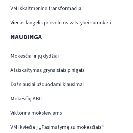
VMI skaitmeninė transformacija
Vienas langelis prievolėms valstybei sumokėti
NAUDINGA
Mokesčiai ir jų dydžiai
Atsiskaitymas grynaisiais pinigais
Dažniausiai užduodami klausimai
Mokesčių ABC
Viktorina moksleiviams
VMI kviečia į „Pasimatymą su mokesčiais“