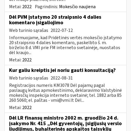
Metai:
2022
Pagrindinis:
Mokesčio naujiena
Dėl PVM įstatymo 20 straipsnio 4 dalies
komentaro įsigaliojimo
Web turinio sąrašas
2022-07-12
Informuojame, kad Pridėtinės vertės mokesčio įstatymo
20 straipsnio 4 dalies komentaro, paskelbto š. m.
birželio 8 d. VMI prie FM interneto svetainėje, nuostatos
dėl kraujo...
Metai:
2022
Kur galiu kreiptis jei noriu gauti konsultaciją?
Web turinio sąrašas
2022-08-31
Registracijos numeris KM3078 Dėl pajamų pagal
paslaugų kvitus apmokestinimo, deklaravimo Valstybinė
mokesčių inspekcija interneto svetainė; tel. 1882 arba 85
260 5060; el. paštas -
vmi@vmi.lt
Dėl...
Metai:
2022
Dėl LR finansų ministro 2002 m. gruodžio 24 d.
įsakymo Nr. 415 „Dėl gyventojų, įsigijusių verslo
liudijimus, buhalterinės apskaitos taisyklių