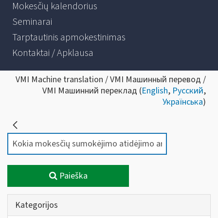
Mokesčių kalendorius
Seminarai
Tarptautinis apmokestinimas
Kontaktai / Apklausa
VMI Machine translation / VMI Машинный перевод /
VMI Машинний переклад (
English
,
Русский
,
Українська
)
Paieška
Kategorijos