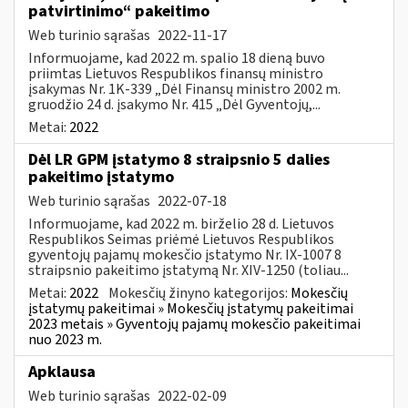
patvirtinimo“ pakeitimo
Web turinio sąrašas
2022-11-17
Informuojame, kad 2022 m. spalio 18 dieną buvo
priimtas Lietuvos Respublikos finansų ministro
įsakymas Nr. 1K-339 „Dėl Finansų ministro 2002 m.
gruodžio 24 d. įsakymo Nr. 415 „Dėl Gyventojų,...
Metai:
2022
Dėl LR GPM įstatymo 8 straipsnio 5 dalies
pakeitimo įstatymo
Web turinio sąrašas
2022-07-18
Informuojame, kad 2022 m. birželio 28 d. Lietuvos
Respublikos Seimas priėmė Lietuvos Respublikos
gyventojų pajamų mokesčio įstatymo Nr. IX-1007 8
straipsnio pakeitimo įstatymą Nr. XIV-1250 (toliau...
Metai:
2022
Mokesčių žinyno kategorijos:
Mokesčių
įstatymų pakeitimai » Mokesčių įstatymų pakeitimai
2023 metais » Gyventojų pajamų mokesčio pakeitimai
nuo 2023 m.
Apklausa
Web turinio sąrašas
2022-02-09