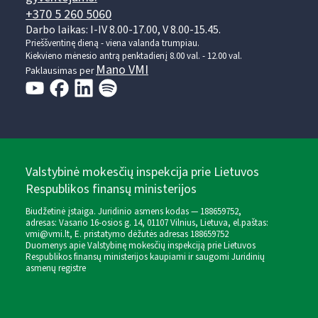
+370 5 260 5060
Darbo laikas: I-IV 8.00-17.00, V 8.00-15.45.
Prieššventinę dieną - viena valanda trumpiau.
Kiekvieno mėnesio antrą penktadienį 8.00 val. - 12.00 val.
Mano VMI
Paklausimas per
Valstybinė mokesčių inspekcija prie Lietuvos
Respublikos finansų ministerijos
Biudžetinė įstaiga. Juridinio asmens kodas — 188659752,
adresas: Vasario 16-osios g. 14, 01107 Vilnius, Lietuva, el.paštas:
vmi@vmi.lt
, E. pristatymo dėžutės adresas 188659752
Duomenys apie Valstybinę mokesčių inspekciją prie Lietuvos
Respublikos finansų ministerijos kaupiami ir saugomi Juridinių
asmenų registre