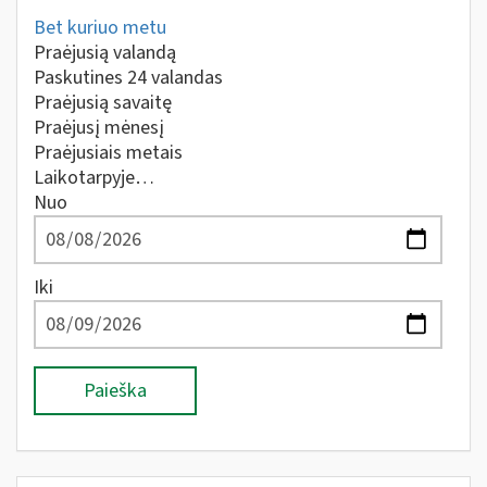
Bet kuriuo metu
Praėjusią valandą
Paskutines 24 valandas
Praėjusią savaitę
Praėjusį mėnesį
Praėjusiais metais
Laikotarpyje…
Nuo
Iki
Paieška