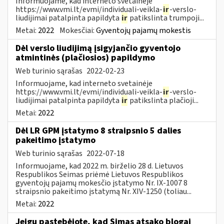
Informuojame, kad interneto svetainėje
https://www.vmi.lt/evmi/individuali-veikla-
ir
-verslo-
liudijimai patalpinta papildyta
ir
patikslinta trumpoji...
Metai:
2022
Mokesčiai:
Gyventojų pajamų mokestis
Dėl verslo liudijimą įsigyjančio gyventojo
atmintinės (plačiosios) papildymo
Web turinio sąrašas
2022-02-23
Informuojame, kad interneto svetainėje
https://www.vmi.lt/evmi/individuali-veikla-
ir
-verslo-
liudijimai patalpinta papildyta
ir
patikslinta plačioji...
Metai:
2022
Dėl LR GPM įstatymo 8 straipsnio 5 dalies
pakeitimo įstatymo
Web turinio sąrašas
2022-07-18
Informuojame, kad 2022 m. birželio 28 d. Lietuvos
Respublikos Seimas priėmė Lietuvos Respublikos
gyventojų pajamų mokesčio įstatymo Nr. IX-1007 8
straipsnio pakeitimo įstatymą Nr. XIV-1250 (toliau...
Metai:
2022
Jeigu pastebėjote, kad Simas atsako blogai