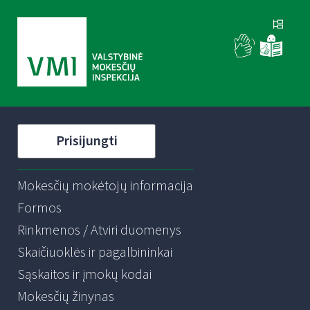
Prisijungti
Mokesčių mokėtojų informacija
Formos
Rinkmenos / Atviri duomenys
Skaičiuoklės ir pagalbininkai
Sąskaitos ir įmokų kodai
Mokesčių žinynas