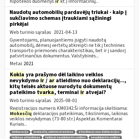
hipotekos duomenys
ir
kt.) informacinių...
Naudotų automobilių pardavėjų triukai - kaip į
sukčiavimo schemas įtraukiami sąžiningi
pirkėjai
Web turinio sąrašas
2021-04-13
Gyventojams, planuojantiems įsigyti naudotą
automobilį, dėmesį vertėtų atkreipti ne tik į technines
transporto priemonės charakteristikas, bet ir į sandorį
patvirtinančius dokumentus. Valstybinės...
Metai:
2021
Kokia
yra prašymo dėl laikino veiklos
nevykdymo
ir
/
ar
atleidimo nuo deklaracijų...,
kitų teisės aktuose nurodytų dokumentų
pateikimo
tvarka
, terminai
ir
atvejai?
Web turinio sąrašas
2025-08-01
Registracijos numeris KM0342 Ši informacija skelbiama:
Mokesčių
deklaracijos pateikimas, tikslinimas, laikinas
veiklos nevykdymas (73-80 str.) Aspektas Komentarai
Kuriais...
deklaracija
mokesčių administravimas
atleidimas nuo deklaracijos
laikinas atleidimas
laikinai nevykdantis veiklos
nevykdantis veiklos