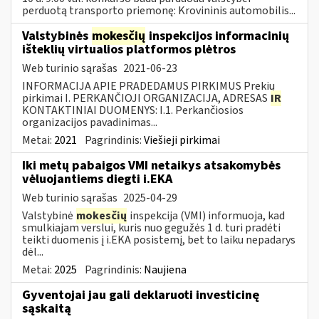
perduotą transporto priemonę: Krovininis automobilis...
Valstybinės
mokesčių
inspekcijos informacinių
išteklių virtualios platformos plėtros
Web turinio sąrašas
2021-06-23
INFORMACIJA APIE PRADEDAMUS PIRKIMUS Prekių
pirkimai I. PERKANČIOJI ORGANIZACIJA, ADRESAS
IR
KONTAKTINIAI DUOMENYS: I.1. Perkančiosios
organizacijos pavadinimas...
Metai:
2021
Pagrindinis:
Viešieji pirkimai
Iki metų pabaigos VMI netaikys atsakomybės
vėluojantiems diegti i.EKA
Web turinio sąrašas
2025-04-29
Valstybinė
mokesčių
inspekcija (VMI) informuoja, kad
smulkiajam verslui, kuris nuo gegužės 1 d. turi pradėti
teikti duomenis į i.EKA posistemį, bet to laiku nepadarys
dėl...
Metai:
2025
Pagrindinis:
Naujiena
Gyventojai jau gali deklaruoti investicinę
sąskaitą