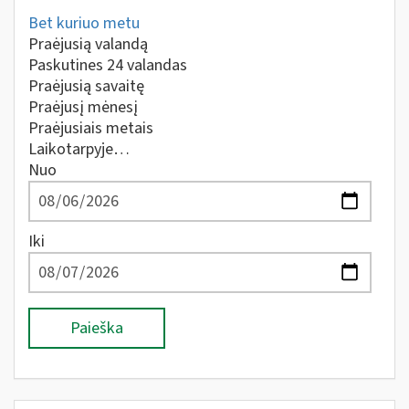
Bet kuriuo metu
Praėjusią valandą
Paskutines 24 valandas
Praėjusią savaitę
Praėjusį mėnesį
Praėjusiais metais
Laikotarpyje…
Nuo
Iki
Paieška