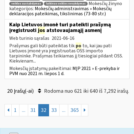
Mokesčių žinyno
veiklos sustabdymas
laikinas veiklos nevykdymas
kategorijos:
Mokesčių administravimas » Mokesčių
deklaracijos pateikimas, tikslinimas (73-80 str.)
Kaip Lietuvos įmonė turi pateikti prašymą
įregistruoti
jos
atstovaujamąjį asmenį
Web turinio sąrašas
2021-06-16
Prašymas gali būti pateiktas tik
po
to, kai jau pati
Lietuvos įmonė yra įregistruotas OSS importo
tarpininke. Prašymas teikiamas jį tiesiogiai pildant OSS.
Kiekvienam...
Mokesčių įstatymų pakeitimai:
MĮP 2021 » E-prekyba ir
PVM nuo 2021 m. liepos 1 d.
20 Įrašų(-ai)
Rodoma nuo 621 iki 640 iš 7,292 irašų.
1
...
31
32
33
...
365