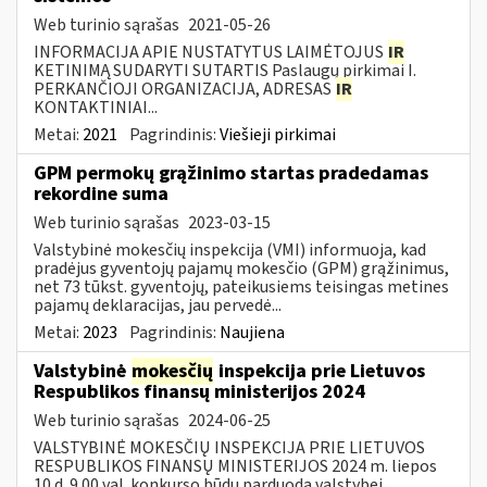
Web turinio sąrašas
2021-05-26
INFORMACIJA APIE NUSTATYTUS LAIMĖTOJUS
IR
KETINIMĄ SUDARYTI SUTARTIS Paslaugų pirkimai I.
PERKANČIOJI ORGANIZACIJA, ADRESAS
IR
KONTAKTINIAI...
Metai:
2021
Pagrindinis:
Viešieji pirkimai
GPM permokų grąžinimo startas pradedamas
rekordine suma
Web turinio sąrašas
2023-03-15
Valstybinė mokesčių inspekcija (VMI) informuoja, kad
pradėjus gyventojų pajamų mokesčio (GPM) grąžinimus,
net 73 tūkst. gyventojų, pateikusiems teisingas metines
pajamų deklaracijas, jau pervedė...
Metai:
2023
Pagrindinis:
Naujiena
Valstybinė
mokesčių
inspekcija prie Lietuvos
Respublikos finansų ministerijos 2024
Web turinio sąrašas
2024-06-25
VALSTYBINĖ MOKESČIŲ INSPEKCIJA PRIE LIETUVOS
RESPUBLIKOS FINANSŲ MINISTERIJOS 2024 m. liepos
10 d. 9.00 val. konkurso būdu parduoda valstybei