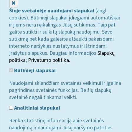
Uždaryti
Šioje svetainėje naudojami slapukai
(angl.
cookies). Būtinieji slapukai įdiegiami automatiškai
ir jiems nėra reikalingas Jūsų sutikimas. Taip pat
galite sutikti ir su kitų slapukų naudojimu. Savo
sutikimą bet kada galėsite atšaukti pakeisdami
interneto naršyklės nustatymus ir ištrindami
įrašytus slapukus. Daugiau informacijos
Slapukų
politika
;
Privatumo politika.
Būtinieji slapukai
Naudojami sklandžiam svetainės veikimui ir įgalina
pagrindines svetainės funkcijas. Be šių slapukų
svetainė negali tinkamai veikti.
Analitiniai slapukai
Renka statistinę informaciją apie svetainės
naudojimą ir naudojami Jūsų naršymo patirties