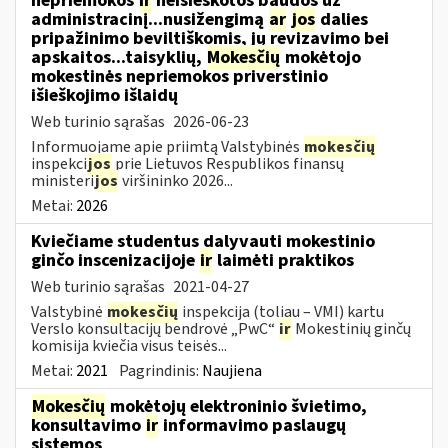
nepriemokos
ir
neišieškotos baudos už
administracinį...nusižengimą
ar
jos
dalies
pripažinimo beviltiškomis, jų revizavimo bei
apskaitos...taisyklių,
Mokesčių
mokėtojo
mokestinės nepriemokos priverstinio
išieškojimo išlaidų
Web turinio sąrašas
2026-06-23
Informuojame apie priimtą Valstybinės
mokesčių
inspekci
jos
prie Lietuvos Respublikos finansų
ministeri
jos
viršininko 2026...
Metai:
2026
Kviečiame studentus dalyvauti mokestinio
ginčo inscenizacijoje
ir
laimėti praktikos
Web turinio sąrašas
2021-04-27
Valstybinė
mokesčių
inspekcija (toliau – VMI) kartu
Verslo konsultacijų bendrovė „PwC“
ir
Mokestinių ginčų
komisija kviečia visus teisės...
Metai:
2021
Pagrindinis:
Naujiena
Mokesčių
mokėtojų elektroninio švietimo,
konsultavimo
ir
informavimo paslaugų
sistemos