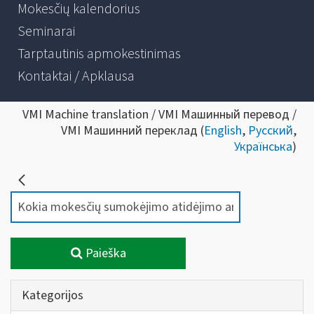
Mokesčių kalendorius
Seminarai
Tarptautinis apmokestinimas
Kontaktai / Apklausa
VMI Machine translation / VMI Машинный перевод /
VMI Машинний переклад (
English
,
Русский
,
Українська
)
Paieška
Kategorijos