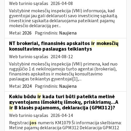
Web turinio sąrašas
2026-04-08
Valstybinė mokesčių inspekcija (VMI) informuoja, kad
gyventojai jau gali deklaruoti savo investicinę sąskaitą.
Investicinė sąskaita deklaruojama pateikiant pajamų
mokesčio deklaraciją per...
Metai:
2026
Pagrindinis:
Naujiena
NT brokeriai, finansinės apskaitos
ir
mokesčių
konsultavimo paslaugas teikiantys
Web turinio sąrašas
2024-08-12
Valstybinė mokesčių inspekcija (VMI) primena, kad nuo
rugpjūčio 1 d. nekilnojamojo turto agentai (brokeriai),
finansinės apskaitos ir mokesčių konsultavimo
paslaugas teikiantys gyventojai[1],...
Metai:
2024
Pagrindinis:
Naujiena
Kokiu būdu
ir
kada turi būti pateikta metinė
gyventojams išmokėtų išmokų, priskiriamų...A
ir
B klasės pajamoms, deklaracija (GPM312)?
Web turinio sąrašas
2026-04-14
Registraci
jos
numeris KM1079 Ši informacija skelbiama:
Metinė pajamų deklaracija GPM312 Deklaracija GPM312