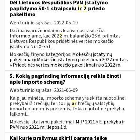
Dėl Lietuvos Respublikos PVM įstatymo
papildymo 50-1 straipsniu
ir
2
priedo
pakeitimo
Web turinio sąrašas
2022-05-19
Dažniausiai užduodamus klausimus rasite čia.
Informuojame, kad 202
2
m. balandžio 26 d. priimtas
Lietuvos Respublikos pridėtinės vertės mokesčio
įstatymo Nr. IX-751...
Mokesčių žinyno kategorijos:
Mokesčių įstatymų
pakeitimai » Mokesčių įstatymų pakeitimai 2022 metais
» Pridėtinės vertės mokesčio pakeitimai nuo 2022 m.
5. Kokią pagrindinę informaciją reikia žinoti
apie Importo schemą?
Web turinio sąrašas
2021-06-09
Kaip jau minėta, Importo schema yra skirta nuotolinei
prekybai iš trečiųjų teritorijų
ar
trečiųjų valstybių
importuojamomis prekėmis. Tokia nuotoline prekyba
laikomi...
Mokesčių įstatymų pakeitimai:
MĮP 2021 » E-prekyba ir
PVM nuo 2021 m. liepos 1 d.
Kai kurie prašymus skirti paramą teikę