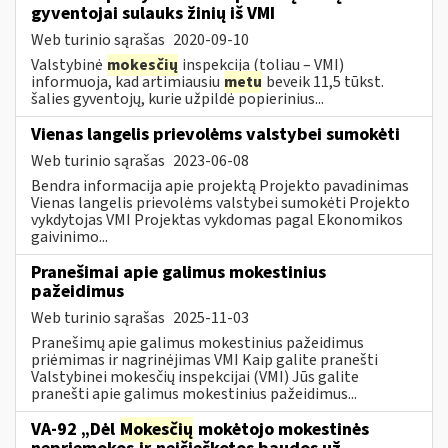
gyventojai sulauks žinių iš VMI
Web turinio sąrašas
2020-09-10
Valstybinė
mokesčių
inspekcija (toliau – VMI)
informuoja, kad artimiausiu
metu
beveik 11,5 tūkst.
šalies gyventojų, kurie užpildė popierinius...
Vienas langelis prievolėms valstybei sumokėti
Web turinio sąrašas
2023-06-08
Bendra informacija apie projektą Projekto pavadinimas
Vienas langelis prievolėms valstybei sumokėti Projekto
vykdytojas VMI Projektas vykdomas pagal Ekonomikos
gaivinimo...
Pranešimai apie galimus mokestinius
pažeidimus
Web turinio sąrašas
2025-11-03
Pranešimų apie galimus mokestinius pažeidimus
priėmimas ir nagrinėjimas VMI Kaip galite pranešti
Valstybinei mokesčių inspekcijai (VMI) Jūs galite
pranešti apie galimus mokestinius pažeidimus...
VA-92 „Dėl
Mokesčių
mokėtojo mokestinės