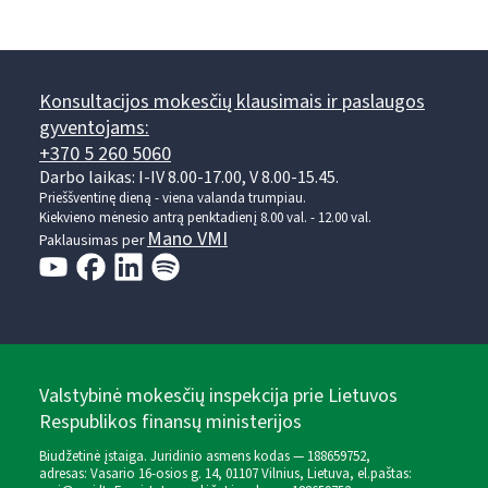
Konsultacijos mokesčių klausimais ir paslaugos
gyventojams:
+370 5 260 5060
Darbo laikas: I-IV 8.00-17.00, V 8.00-15.45.
Prieššventinę dieną - viena valanda trumpiau.
Kiekvieno mėnesio antrą penktadienį 8.00 val. - 12.00 val.
Mano VMI
Paklausimas per
Valstybinė mokesčių inspekcija prie Lietuvos
Respublikos finansų ministerijos
Biudžetinė įstaiga. Juridinio asmens kodas — 188659752,
adresas: Vasario 16-osios g. 14, 01107 Vilnius, Lietuva, el.paštas: