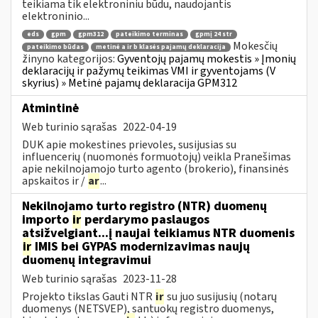
teikiama tik elektroniniu būdu, naudojantis
elektroninio...
eds
gpm
gpm312
pateikimo terminas
gpmį 24 str
Mokesčių
pateikimo būdas
metinė a ir b klasės pajamų deklaracija
žinyno kategorijos:
Gyventojų pajamų mokestis » Įmonių
deklaracijų ir pažymų teikimas VMI ir gyventojams (V
skyrius) » Metinė pajamų deklaracija GPM312
Atmintinė
Web turinio sąrašas
2022-04-19
DUK apie mokestines prievoles, susijusias su
influencerių (nuomonės formuotojų) veikla Pranešimas
apie nekilnojamojo turto agento (brokerio), finansinės
apskaitos ir /
ar
...
Nekilnojamo turto registro (NTR) duomenų
importo
ir
perdarymo paslaugos
atsižvelgiant...į naujai teikiamus NTR duomenis
ir
IMIS bei GYPAS modernizavimas naujų
duomenų integravimui
Web turinio sąrašas
2023-11-28
Projekto tikslas Gauti NTR
ir
su juo susijusių (notarų
duomenys (NETSVEP), santuokų registro duomenys,