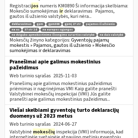
Registraci
jos
numeris KM0890 Ši informacija skelbiama:
Mokesčio sumokėjimas
ir
deklaravimas Pajamos,
gautos iš užsienio valstybės, kuri nėra...
deklaravimas
gpm
gpm308
gpmį 27 str
pajamos iš užsienio
ne es
37 str 2 d
ne europos sąjungos
ne dvigubo apmokestinimo išvengimo sutarties valstybė
ne dais valstybė
Mokesčių žinyno kategorijos:
Gyventojų pajamų
mokestis » Pajamos, gautos iš užsienio » Mokesčio
sumokėjimas ir deklaravimas
Pranešimai apie galimus mokestinius
pažeidimus
Web turinio sąrašas
2025-11-03
Pranešimų apie galimus mokestinius pažeidimus
priėmimas ir nagrinėjimas VMI Kaip galite pranešti
Valstybinei mokesčių inspekcijai (VMI) Jūs galite
pranešti apie galimus mokestinius pažeidimus...
Viešai skelbiami gyventojų turto deklaracijų
duomenys už 2023 metus
Web turinio sąrašas
2024-06-27
Valstybinė
mokesčių
inspekcija (VMI) informuoja, kad
internetinėje svetainėje atnaujino metinių gyventojų