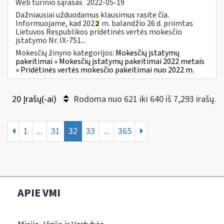
Web turinio sąrašas
2022-05-19
Dažniausiai užduodamus klausimus rasite čia.
Informuojame, kad 202
2
m. balandžio 26 d. priimtas
Lietuvos Respublikos pridėtinės vertės mokesčio
įstatymo Nr. IX-751...
Mokesčių žinyno kategorijos:
Mokesčių įstatymų
pakeitimai » Mokesčių įstatymų pakeitimai 2022 metais
» Pridėtinės vertės mokesčio pakeitimai nuo 2022 m.
20 Įrašų(-ai)
Rodoma nuo 621 iki 640 iš 7,293 irašų.
1
...
31
32
33
...
365
APIE VMI