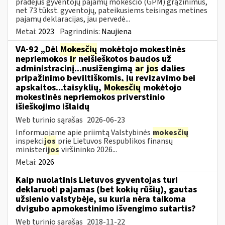
pradėjus gyventojų pajamų mokesčio (GPM) grąžinimus,
net 73 tūkst. gyventojų, pateikusiems teisingas metines
pajamų deklaracijas, jau pervedė...
Metai:
2023
Pagrindinis:
Naujiena
VA-92 „Dėl
Mokesčių
mokėtojo mokestinės
nepriemokos
ir
neišieškotos baudos už
administracinį...nusižengimą
ar
jos
dalies
pripažinimo beviltiškomis, jų revizavimo bei
apskaitos...taisyklių,
Mokesčių
mokėtojo
mokestinės nepriemokos priverstinio
išieškojimo išlaidų
Web turinio sąrašas
2026-06-23
Informuojame apie priimtą Valstybinės
mokesčių
inspekci
jos
prie Lietuvos Respublikos finansų
ministeri
jos
viršininko 2026...
Metai:
2026
Kaip nuolatinis Lietuvos gyventojas turi
deklaruoti pajamas (bet kokių rūšių), gautas
užsienio valstybėje, su kuria nėra taikoma
dvigubo apmokestinimo išvengimo sutartis?
Web turinio sąrašas
2018-11-22