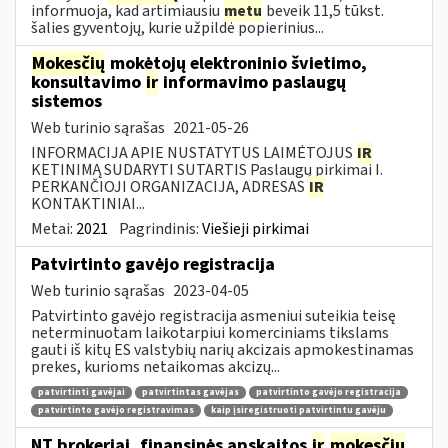
informuoja, kad artimiausiu
metu
beveik 11,5 tūkst.
šalies gyventojų, kurie užpildė popierinius...
Mokesčių
mokėtojų elektroninio švietimo,
konsultavimo
ir
informavimo paslaugų
sistemos
Web turinio sąrašas
2021-05-26
INFORMACIJA APIE NUSTATYTUS LAIMĖTOJUS
IR
KETINIMĄ SUDARYTI SUTARTIS Paslaugų pirkimai I.
PERKANČIOJI ORGANIZACIJA, ADRESAS
IR
KONTAKTINIAI...
Metai:
2021
Pagrindinis:
Viešieji pirkimai
Patvirtinto gavėjo registracija
Web turinio sąrašas
2023-04-05
Patvirtinto gavėjo registracija asmeniui suteikia teisę
neterminuotam laikotarpiui komerciniams tikslams
gauti iš kitų ES valstybių narių akcizais apmokestinamas
prekes, kurioms netaikomas akcizų...
patvirtinti gavėjai
patvirtintas gavėjas
patvirtinto gavėjo registracija
patvirtinto gavėjo registravimas
kaip įsiregistruoti patvirtintu gavėju
NT brokeriai, finansinės apskaitos
ir
mokesčių