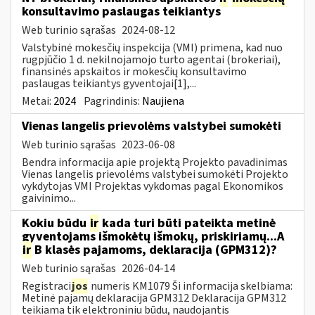
konsultavimo paslaugas teikiantys
Web turinio sąrašas
2024-08-12
Valstybinė mokesčių inspekcija (VMI) primena, kad nuo
rugpjūčio 1 d. nekilnojamojo turto agentai (brokeriai),
finansinės apskaitos ir mokesčių konsultavimo
paslaugas teikiantys gyventojai[1],...
Metai:
2024
Pagrindinis:
Naujiena
Vienas langelis prievolėms valstybei sumokėti
Web turinio sąrašas
2023-06-08
Bendra informacija apie projektą Projekto pavadinimas
Vienas langelis prievolėms valstybei sumokėti Projekto
vykdytojas VMI Projektas vykdomas pagal Ekonomikos
gaivinimo...
Kokiu būdu
ir
kada turi būti pateikta metinė
gyventojams išmokėtų išmokų, priskiriamų...A
ir
B klasės pajamoms, deklaracija (GPM312)?
Web turinio sąrašas
2026-04-14
Registraci
jos
numeris KM1079 Ši informacija skelbiama:
Metinė pajamų deklaracija GPM312 Deklaracija GPM312
teikiama tik elektroniniu būdu, naudojantis