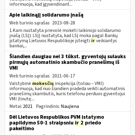
informuoja, kad įgyvendinant...
Apie laikinąjį solidarumo įnašą
Web turinio sąrašas
2023-08-28
1.Kam nustatyta prievolė mokėti laikinojo solidarumo
įnašą (LSĮ): LSĮĮ nustatyta, kad LSĮ moka pagal Bankų
įstatymą Lietuvos Respublikoje įsteigti
ir
veikiantys
bankai,...
Šiandien daugiau nei 3 tūkst. gyventojų sulauks
pirmųjų automatinio skambučio pranešimų iš
VMI
Web turinio sąrašas
2021-06-17
Valstybinė
mokesčių
inspekcija (toliau – VMI)
informuoja, kad nuo šiandien pradeda veikti automatinis
pranešimų skambutis, kuris telefonu perduos gyventojui
VMI žinutę....
Metai:
2021
Pagrindinis:
Naujiena
Dėl Lietuvos Respublikos PVM įstatymo
papildymo 50-1 straipsniu
ir
2
priedo
pakeitimo