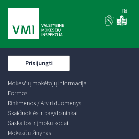
Prisijungti
Mokesčių mokėtojų informacija
Formos
Rinkmenos / Atviri duomenys
Skaičiuoklės ir pagalbininkai
Sąskaitos ir įmokų kodai
Mokesčių žinynas