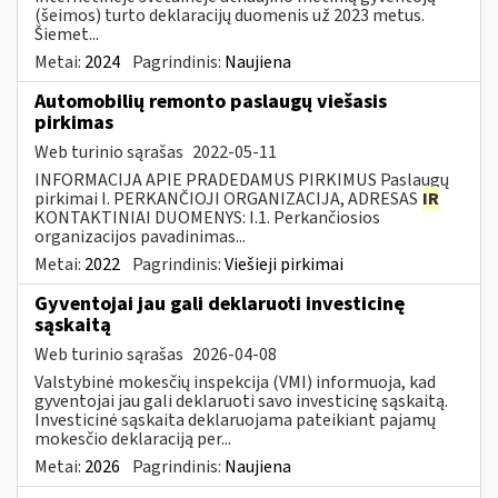
(šeimos) turto deklaracijų duomenis už 2023 metus.
Šiemet...
Metai:
2024
Pagrindinis:
Naujiena
Automobilių remonto paslaugų viešasis
pirkimas
Web turinio sąrašas
2022-05-11
INFORMACIJA APIE PRADEDAMUS PIRKIMUS Paslaugų
pirkimai I. PERKANČIOJI ORGANIZACIJA, ADRESAS
IR
KONTAKTINIAI DUOMENYS: I.1. Perkančiosios
organizacijos pavadinimas...
Metai:
2022
Pagrindinis:
Viešieji pirkimai
Gyventojai jau gali deklaruoti investicinę
sąskaitą
Web turinio sąrašas
2026-04-08
Valstybinė mokesčių inspekcija (VMI) informuoja, kad
gyventojai jau gali deklaruoti savo investicinę sąskaitą.
Investicinė sąskaita deklaruojama pateikiant pajamų
mokesčio deklaraciją per...
Metai:
2026
Pagrindinis:
Naujiena