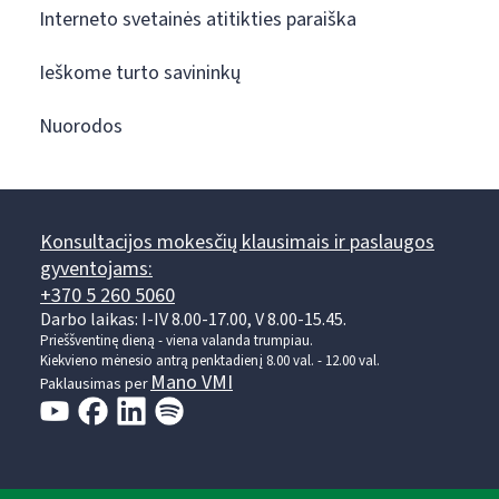
Interneto svetainės atitikties paraiška
Ieškome turto savininkų
Nuorodos
Konsultacijos mokesčių klausimais ir paslaugos
gyventojams:
+370 5 260 5060
Darbo laikas: I-IV 8.00-17.00, V 8.00-15.45.
Prieššventinę dieną - viena valanda trumpiau.
Kiekvieno mėnesio antrą penktadienį 8.00 val. - 12.00 val.
Mano VMI
Paklausimas per