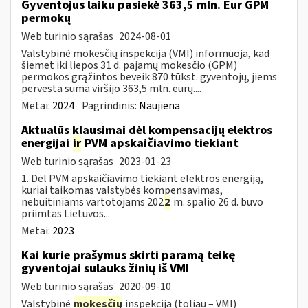
Gyventojus laiku pasiekė 363,5 mln. Eur GPM
permokų
Web turinio sąrašas
2024-08-01
Valstybinė mokesčių inspekcija (VMI) informuoja, kad
šiemet iki liepos 31 d. pajamų mokesčio (GPM)
permokos grąžintos beveik 870 tūkst. gyventojų, jiems
pervesta suma viršijo 363,5 mln. eurų....
Metai:
2024
Pagrindinis:
Naujiena
Aktualūs klausimai dėl kompensacijų elektros
energijai
ir
PVM apskaičiavimo tiekiant
Web turinio sąrašas
2023-01-23
1. Dėl PVM apskaičiavimo tiekiant elektros energiją,
kuriai taikomas valstybės kompensavimas,
nebuitiniams vartotojams 202
2
m. spalio 26 d. buvo
priimtas Lietuvos...
Metai:
2023
Kai kurie prašymus skirti paramą teikę
gyventojai sulauks žinių iš VMI
Web turinio sąrašas
2020-09-10
Valstybinė
mokesčių
inspekcija (toliau – VMI)