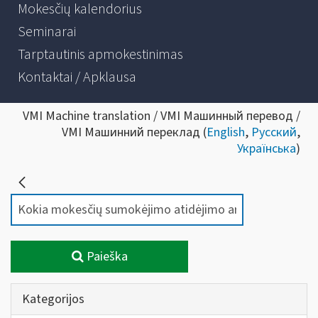
Mokesčių kalendorius
Seminarai
Tarptautinis apmokestinimas
Kontaktai / Apklausa
VMI Machine translation / VMI Машинный перевод /
VMI Машинний переклад (
English
,
Русский
,
Українська
)
Paieška
Kategorijos