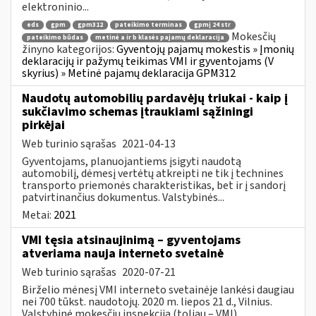
elektroninio...
eds
gpm
gpm312
pateikimo terminas
gpmį 24 str
Mokesčių
pateikimo būdas
metinė a ir b klasės pajamų deklaracija
žinyno kategorijos:
Gyventojų pajamų mokestis » Įmonių
deklaracijų ir pažymų teikimas VMI ir gyventojams (V
skyrius) » Metinė pajamų deklaracija GPM312
Naudotų automobilių pardavėjų triukai - kaip į
sukčiavimo schemas įtraukiami sąžiningi
pirkėjai
Web turinio sąrašas
2021-04-13
Gyventojams, planuojantiems įsigyti naudotą
automobilį, dėmesį vertėtų atkreipti ne tik į technines
transporto priemonės charakteristikas, bet ir į sandorį
patvirtinančius dokumentus. Valstybinės...
Metai:
2021
VMI tęsia atsinaujinimą – gyventojams
atveriama nauja interneto svetainė
Web turinio sąrašas
2020-07-21
Birželio mėnesį VMI interneto svetainėje lankėsi daugiau
nei 700 tūkst. naudotojų. 2020 m. liepos 21 d., Vilnius.
Valstybinė mokesčių inspekcija (toliau – VMI)