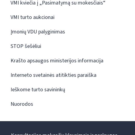
VMI kviečia į „Pasimatymą su mokesčiais“
VMI turto aukcionai
Įmonių VDU palyginimas
STOP šešėliui
Krašto apsaugos ministerijos informacija
Interneto svetainės atitikties paraiška
Ieškome turto savininkų
Nuorodos