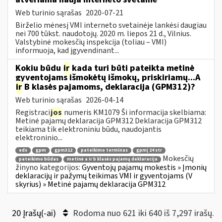
Web turinio sąrašas
2020-07-21
Birželio mėnesį VMI interneto svetainėje lankėsi daugiau
nei 700 tūkst. naudotojų. 2020 m. liepos 21 d., Vilnius.
Valstybinė mokesčių inspekcija (toliau – VMI)
informuoja, kad įgyvendinant...
Kokiu būdu
ir
kada turi būti pateikta metinė
gyventojams išmokėtų išmokų, priskiriamų...A
ir
B klasės pajamoms, deklaracija (GPM312)?
Web turinio sąrašas
2026-04-14
Registraci
jos
numeris KM1079 Ši informacija skelbiama:
Metinė pajamų deklaracija GPM312 Deklaracija GPM312
teikiama tik elektroniniu būdu, naudojantis
elektroninio...
eds
gpm
gpm312
pateikimo terminas
gpmį 24 str
Mokesčių
pateikimo būdas
metinė a ir b klasės pajamų deklaracija
žinyno kategorijos:
Gyventojų pajamų mokestis » Įmonių
deklaracijų ir pažymų teikimas VMI ir gyventojams (V
skyrius) » Metinė pajamų deklaracija GPM312
20 Įrašų(-ai)
Rodoma nuo 621 iki 640 iš 7,297 irašų.