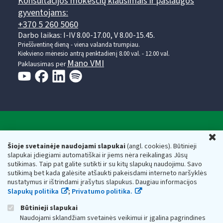
Konsultacijos mokesčių klausimais ir paslaugos
gyventojams:
+370 5 260 5060
Darbo laikas: I-IV 8.00-17.00, V 8.00-15.45.
Prieššventinę dieną - viena valanda trumpiau.
Kiekvieno mėnesio antrą penktadienį 8.00 val. - 12.00 val.
Mano VMI
Paklausimas per
Valstybinė mokesčių inspekcija prie Lietuvos
U
Respublikos finansų ministerijos
Šioje svetainėje naudojami slapukai
(angl. cookies). Būtinieji
slapukai įdiegiami automatiškai ir jiems nėra reikalingas Jūsų
Biudžetinė įstaiga. Juridinio asmens kodas — 188659752,
sutikimas. Taip pat galite sutikti ir su kitų slapukų naudojimu. Savo
adresas: Vasario 16-osios g. 14, 01107 Vilnius, Lietuva, el.paštas:
sutikimą bet kada galėsite atšaukti pakeisdami interneto naršyklės
vmi@vmi.lt
, E. pristatymo dėžutės adresas 188659752
nustatymus ir ištrindami įrašytus slapukus. Daugiau informacijos
Duomenys apie Valstybinę mokesčių inspekciją prie Lietuvos
Slapukų politika
;
Privatumo politika.
Respublikos finansų ministerijos kaupiami ir saugomi Juridinių
asmenų registre
Būtinieji slapukai
Naudojami sklandžiam svetainės veikimui ir įgalina pagrindines