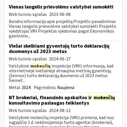
Vienas langelis prievolėms valstybei sumokėti
Web turinio sąrašas
2023-06-08
Bendra informacija apie projektą Projekto pavadinimas
Vienas langelis prievolėms valstybei sumokėti Projekto
vykdytojas VMI Projektas vykdomas pagal Ekonomikos
gaivinimo...
Viešai skelbiami gyventojų turto deklaracijų
duomenys už 2023 metus
Web turinio sąrašas
2024-06-27
Valstybinė
mokesčių
inspekcija (VMI) informuoja, kad
internetinėje svetainėje atnaujino metinių gyventojų
(šeimos) turto deklaracijų duomenis už 2023 metus.
Šiemet...
Metai:
2024
Pagrindinis:
Naujiena
NT brokeriai, finansinės apskaitos
ir
mokesčių
konsultavimo paslaugas teikiantys
Web turinio sąrašas
2024-08-12
Valstybinė mokesčių inspekcija (VMI) primena, kad nuo
rugpjūčio 1 d. nekilnojamojo turto agentai (brokeriai),