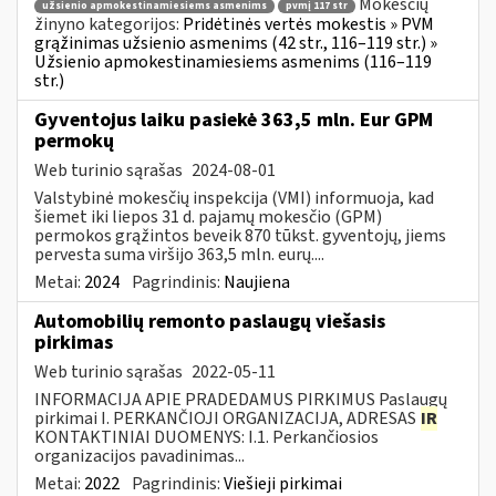
Mokesčių
užsienio apmokestinamiesiems asmenims
pvmį 117 str
žinyno kategorijos:
Pridėtinės vertės mokestis » PVM
grąžinimas užsienio asmenims (42 str., 116–119 str.) »
Užsienio apmokestinamiesiems asmenims (116–119
str.)
Gyventojus laiku pasiekė 363,5 mln. Eur GPM
permokų
Web turinio sąrašas
2024-08-01
Valstybinė mokesčių inspekcija (VMI) informuoja, kad
šiemet iki liepos 31 d. pajamų mokesčio (GPM)
permokos grąžintos beveik 870 tūkst. gyventojų, jiems
pervesta suma viršijo 363,5 mln. eurų....
Metai:
2024
Pagrindinis:
Naujiena
Automobilių remonto paslaugų viešasis
pirkimas
Web turinio sąrašas
2022-05-11
INFORMACIJA APIE PRADEDAMUS PIRKIMUS Paslaugų
pirkimai I. PERKANČIOJI ORGANIZACIJA, ADRESAS
IR
KONTAKTINIAI DUOMENYS: I.1. Perkančiosios
organizacijos pavadinimas...
Metai:
2022
Pagrindinis:
Viešieji pirkimai