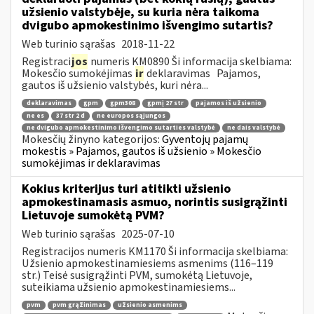
užsienio valstybėje, su kuria nėra taikoma
dvigubo apmokestinimo išvengimo sutartis?
Web turinio sąrašas
2018-11-22
Registraci
jos
numeris KM0890 Ši informacija skelbiama:
Mokesčio sumokėjimas
ir
deklaravimas Pajamos,
gautos iš užsienio valstybės, kuri nėra...
deklaravimas
gpm
gpm308
gpmį 27 str
pajamos iš užsienio
ne es
37 str 2 d
ne europos sąjungos
ne dvigubo apmokestinimo išvengimo sutarties valstybė
ne dais valstybė
Mokesčių žinyno kategorijos:
Gyventojų pajamų
mokestis » Pajamos, gautos iš užsienio » Mokesčio
sumokėjimas ir deklaravimas
Kokius kriterijus turi atitikti užsienio
apmokestinamasis asmuo, norintis susigrąžinti
Lietuvoje sumokėtą PVM?
Web turinio sąrašas
2025-07-10
Registracijos numeris KM1170 Ši informacija skelbiama:
Užsienio apmokestinamiesiems asmenims (116–119
str.) Teisė susigrąžinti PVM, sumokėtą Lietuvoje,
suteikiama užsienio apmokestinamiesiems...
pvm
pvm grąžinimas
užsienio asmenims