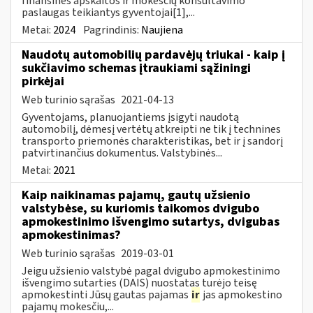
finansinės apskaitos ir mokesčių konsultavimo
paslaugas teikiantys gyventojai[1],...
Metai:
2024
Pagrindinis:
Naujiena
Naudotų automobilių pardavėjų triukai - kaip į
sukčiavimo schemas įtraukiami sąžiningi
pirkėjai
Web turinio sąrašas
2021-04-13
Gyventojams, planuojantiems įsigyti naudotą
automobilį, dėmesį vertėtų atkreipti ne tik į technines
transporto priemonės charakteristikas, bet ir į sandorį
patvirtinančius dokumentus. Valstybinės...
Metai:
2021
Kaip naikinamas pajamų, gautų užsienio
valstybėse, su kuriomis taikomos dvigubo
apmokestinimo išvengimo sutartys, dvigubas
apmokestinimas?
Web turinio sąrašas
2019-03-01
Jeigu užsienio valstybė pagal dvigubo apmokestinimo
išvengimo sutarties (DAIS) nuostatas turėjo teisę
apmokestinti Jūsų gautas pajamas
ir
jas apmokestino
pajamų mokesčiu,...