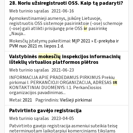
28. Noriu užsiregistruoti OSS. Kaip tą padaryti?
Web turinio sąrašas
2021-06-16
Apmokestinamieji asmenys, įsikūrę Lietuvoje,
registruotis OSS sistemoje pasirinktoje (-ose) schemoje
(-ose) gali atlikti prisijungę prie OSS
ir
pasirinkę
„Nauja...
Mokesčių įstatymų pakeitimai:
MĮP 2021 » E-prekyba ir
PVM nuo 2021 m. liepos 1 d.
Valstybinės
mokesčių
inspekcijos informacinių
išteklių virtualios platformos plėtros
Web turinio sąrašas
2021-06-23
INFORMACIJA APIE PRADEDAMUS PIRKIMUS Prekių
pirkimai I. PERKANČIOJI ORGANIZACIJA, ADRESAS
IR
KONTAKTINIAI DUOMENYS: I.1. Perkančiosios
organizacijos pavadinimas...
Metai:
2021
Pagrindinis:
Viešieji pirkimai
Patvirtinto gavėjo registracija
Web turinio sąrašas
2023-04-05
Patvirtinto gavėjo registracija asmeniui suteikia teisę
neterminuotam laikotarpiui komerciniams tikslams