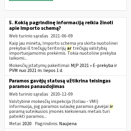
5. Kokią pagrindinę informaciją reikia žinoti
apie Importo schemą?
Web turinio sąrašas
2021-06-09
Kaip jau minėta, Importo schema yra skirta nuotolinei
prekybai iš trečiųjų teritorijų
ar
trečiųjų valstybių
importuojamomis prekėmis. Tokia nuotoline prekyba
laikomi...
Mokesčių įstatymų pakeitimai:
MĮP 2021 » E-prekyba ir
PVM nuo 2021 m. liepos 1 d.
Paramos gavėjų statusą užtikrina teisingas
paramos panaudojimas
Web turinio sąrašas
2020-12-09
Valstybinė mokesčių inspekcija (toliau – VMI)
informuoja, jog paramos sulaukę paramos gavėjai
ir
paramą suteikusios įmonės kiekvienais metais turi
pateikti paramos...
Metai:
2020
Pagrindinis:
Naujiena