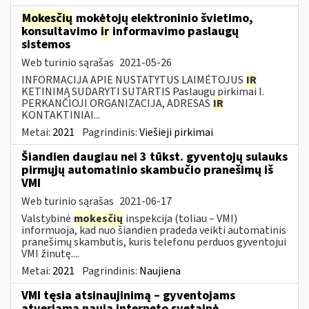
Mokesčių
mokėtojų elektroninio švietimo,
konsultavimo
ir
informavimo paslaugų
sistemos
Web turinio sąrašas
2021-05-26
INFORMACIJA APIE NUSTATYTUS LAIMĖTOJUS
IR
KETINIMĄ SUDARYTI SUTARTIS Paslaugų pirkimai I.
PERKANČIOJI ORGANIZACIJA, ADRESAS
IR
KONTAKTINIAI...
Metai:
2021
Pagrindinis:
Viešieji pirkimai
Šiandien daugiau nei 3 tūkst. gyventojų sulauks
pirmųjų automatinio skambučio pranešimų iš
VMI
Web turinio sąrašas
2021-06-17
Valstybinė
mokesčių
inspekcija (toliau – VMI)
informuoja, kad nuo šiandien pradeda veikti automatinis
pranešimų skambutis, kuris telefonu perduos gyventojui
VMI žinutę....
Metai:
2021
Pagrindinis:
Naujiena
VMI tęsia atsinaujinimą – gyventojams
atveriama nauja interneto svetainė