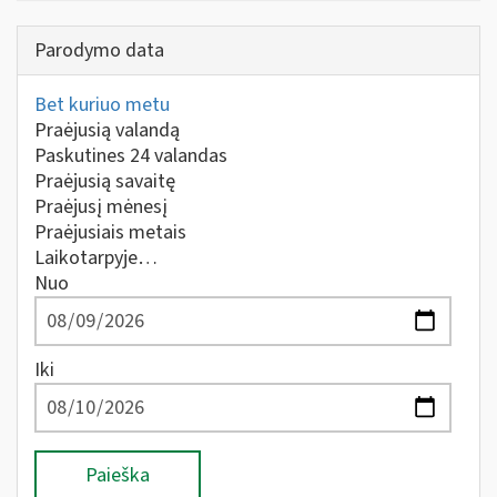
Parodymo data
Bet kuriuo metu
Praėjusią valandą
Paskutines 24 valandas
Praėjusią savaitę
Praėjusį mėnesį
Praėjusiais metais
Laikotarpyje…
Nuo
Iki
Paieška