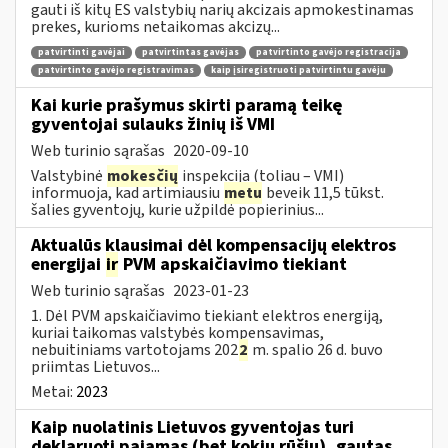
gauti iš kitų ES valstybių narių akcizais apmokestinamas
prekes, kurioms netaikomas akcizų...
patvirtinti gavėjai
patvirtintas gavėjas
patvirtinto gavėjo registracija
patvirtinto gavėjo registravimas
kaip įsiregistruoti patvirtintu gavėju
Kai kurie prašymus skirti paramą teikę
gyventojai sulauks žinių iš VMI
Web turinio sąrašas
2020-09-10
Valstybinė
mokesčių
inspekcija (toliau – VMI)
informuoja, kad artimiausiu
metu
beveik 11,5 tūkst.
šalies gyventojų, kurie užpildė popierinius...
Aktualūs klausimai dėl kompensacijų elektros
energijai
ir
PVM apskaičiavimo tiekiant
Web turinio sąrašas
2023-01-23
1. Dėl PVM apskaičiavimo tiekiant elektros energiją,
kuriai taikomas valstybės kompensavimas,
nebuitiniams vartotojams 202
2
m. spalio 26 d. buvo
priimtas Lietuvos...
Metai:
2023
Kaip nuolatinis Lietuvos gyventojas turi
deklaruoti pajamas (bet kokių rūšių), gautas