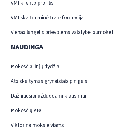
VMI kliento profilis
VMI skaitmeninė transformacija
Vienas langelis prievolėms valstybei sumokėti
NAUDINGA
Mokesčiai ir jų dydžiai
Atsiskaitymas grynaisiais pinigais
Dažniausiai užduodami klausimai
Mokesčių ABC
Viktorina moksleiviams