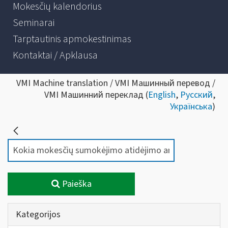
Mokesčių kalendorius
Seminarai
Tarptautinis apmokestinimas
Kontaktai / Apklausa
VMI Machine translation / VMI Машинный перевод /
VMI Машинний переклад (
English
,
Русский
,
Українська
)
Paieška
Kategorijos