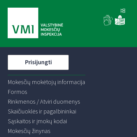
Prisijungti
Mokesčių mokėtojų informacija
Formos
Rinkmenos / Atviri duomenys
Skaičiuoklės ir pagalbininkai
Sąskaitos ir įmokų kodai
Mokesčių žinynas