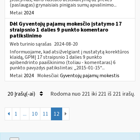
(paslaugas) grynaisiais pinigais sumų apvalinimo...
Metai:
2024
Dėl Gyventojų pajamų mokesčio įstatymo 17
straipsnio 1 dalies 9 punkto komentaro
patikslinimo
Web turinio sąrašas
2024-08-20
Informuojame, kad atsižvelgiant į nustatytą korektūros
klaidą, GPMĮ 17 straipsnio 1 dalies 9 punkto
apibendrinto paaiškinimo (toliau - komentaras) 6
punkto pavyzdys patikslintas: „2015-01-15“...
Metai:
2024
Mokesčiai:
Gyventojų pajamų mokestis
20 Įrašų(-ai)
Rodoma nuo 221 iki 221 iš 221 irašų.
1
...
10
11
12