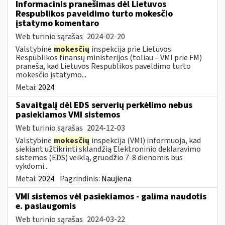
Informacinis pranešimas dėl Lietuvos
Respublikos paveldimo turto mokesčio
įstatymo komentaro
Web turinio sąrašas
2024-02-20
Valstybinė
mokesčių
inspekcija prie Lietuvos
Respublikos finansų ministerijos (toliau – VMI prie FM)
praneša, kad Lietuvos Respublikos paveldimo turto
mokesčio įstatymo...
Metai:
2024
Savaitgalį dėl EDS serverių perkėlimo nebus
pasiekiamos VMI sistemos
Web turinio sąrašas
2024-12-03
Valstybinė
mokesčių
inspekcija (VMI) informuoja, kad
siekiant užtikrinti sklandžią Elektroninio deklaravimo
sistemos (EDS) veiklą, gruodžio 7-8 dienomis bus
vykdomi...
Metai:
2024
Pagrindinis:
Naujiena
VMI sistemos vėl pasiekiamos - galima naudotis
e. paslaugomis
Web turinio sąrašas
2024-03-22