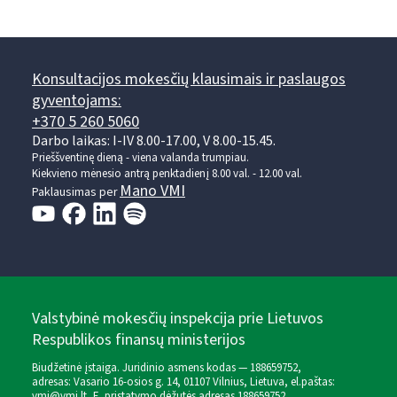
Konsultacijos mokesčių klausimais ir paslaugos
gyventojams:
+370 5 260 5060
Darbo laikas: I-IV 8.00-17.00, V 8.00-15.45.
Prieššventinę dieną - viena valanda trumpiau.
Kiekvieno mėnesio antrą penktadienį 8.00 val. - 12.00 val.
Mano VMI
Paklausimas per
Valstybinė mokesčių inspekcija prie Lietuvos
Respublikos finansų ministerijos
Biudžetinė įstaiga. Juridinio asmens kodas — 188659752,
adresas: Vasario 16-osios g. 14, 01107 Vilnius, Lietuva, el.paštas:
vmi@vmi.lt
, E. pristatymo dėžutės adresas 188659752