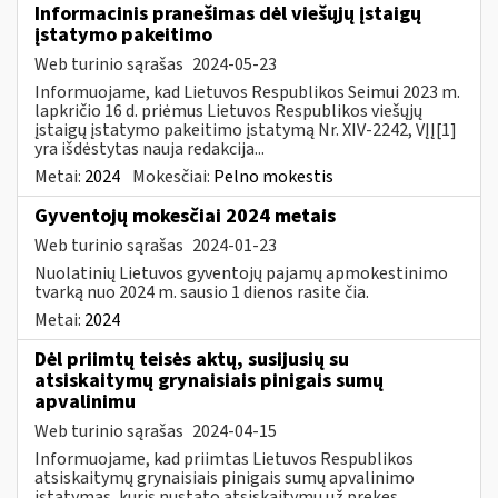
Informacinis pranešimas dėl viešųjų įstaigų
įstatymo pakeitimo
Web turinio sąrašas
2024-05-23
Informuojame, kad Lietuvos Respublikos Seimui 2023 m.
lapkričio 16 d. priėmus Lietuvos Respublikos viešųjų
įstaigų įstatymo pakeitimo įstatymą Nr. XIV-2242, VĮĮ[1]
yra išdėstytas nauja redakcija...
Metai:
2024
Mokesčiai:
Pelno mokestis
Gyventojų mokesčiai 2024 metais
Web turinio sąrašas
2024-01-23
Nuolatinių Lietuvos gyventojų pajamų apmokestinimo
tvarką nuo 2024 m. sausio 1 dienos rasite čia.
Metai:
2024
Dėl priimtų teisės aktų, susijusių su
atsiskaitymų grynaisiais pinigais sumų
apvalinimu
Web turinio sąrašas
2024-04-15
Informuojame, kad priimtas Lietuvos Respublikos
atsiskaitymų grynaisiais pinigais sumų apvalinimo
įstatymas, kuris nustato atsiskaitymų už prekes