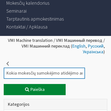
Mokesčių kalendorius
Seminarai
Tarptautinis apmokestinimas
Kontaktai / Apklausa
VMI Machine translation / VMI Машинный перевод /
VMI Машинний переклад (
English
,
Русский
,
Українська
)
Paieška
Kategorijos