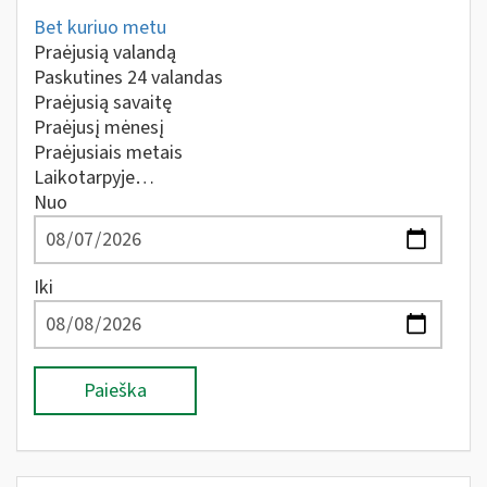
Bet kuriuo metu
Praėjusią valandą
Paskutines 24 valandas
Praėjusią savaitę
Praėjusį mėnesį
Praėjusiais metais
Laikotarpyje…
Nuo
Iki
Paieška