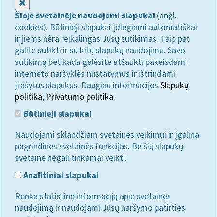
Uždaryti
Šioje svetainėje naudojami slapukai
(angl.
cookies). Būtinieji slapukai įdiegiami automatiškai
ir jiems nėra reikalingas Jūsų sutikimas. Taip pat
galite sutikti ir su kitų slapukų naudojimu. Savo
sutikimą bet kada galėsite atšaukti pakeisdami
interneto naršyklės nustatymus ir ištrindami
įrašytus slapukus. Daugiau informacijos
Slapukų
politika
;
Privatumo politika.
Būtinieji slapukai
Naudojami sklandžiam svetainės veikimui ir įgalina
pagrindines svetainės funkcijas. Be šių slapukų
svetainė negali tinkamai veikti.
Analitiniai slapukai
Renka statistinę informaciją apie svetainės
naudojimą ir naudojami Jūsų naršymo patirties