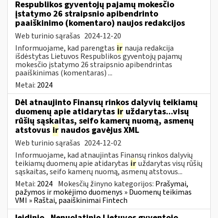
Respublikos gyventojų pajamų mokesčio
įstatymo 26 straipsnio apibendrinto
paaiškinimo (komentaro) naujos redakcijos
Web turinio sąrašas
2024-12-20
Informuojame, kad parengtas
ir
nauja redakcija
išdėstytas Lietuvos Respublikos gyventojų pajamų
mokesčio įstatymo 26 straipsnio apibendrintas
paaiškinimas (komentaras) ...
Metai:
2024
Dėl atnaujinto Finansų rinkos dalyvių teikiamų
duomenų apie atidarytas
ir
uždarytas...visų
rūšių sąskaitas, seifo kamerų nuomą, asmenų
atstovus
ir
naudos gavėjus XML
Web turinio sąrašas
2024-12-02
Informuojame, kad atnaujintas Finansų rinkos dalyvių
teikiamų duomenų apie atidarytas
ir
uždarytas visų rūšių
sąskaitas, seifo kamerų nuomą, asmenų atstovus...
Metai:
2024
Mokesčių žinyno kategorijos:
Prašymai,
pažymos ir mokėjimo duomenys » Duomenų teikimas
VMI » Raštai, paaiškinimai Fintech
leidinio „Nenuolatinio Lietuvos gyventojo