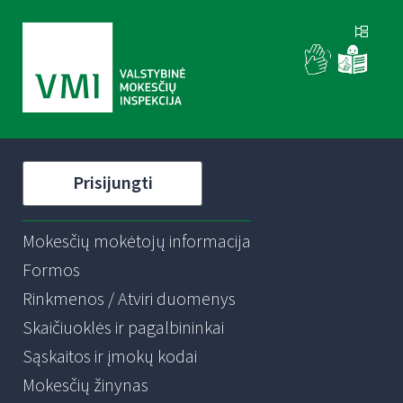
Prisijungti
Mokesčių mokėtojų informacija
Formos
Rinkmenos / Atviri duomenys
Skaičiuoklės ir pagalbininkai
Sąskaitos ir įmokų kodai
Mokesčių žinynas