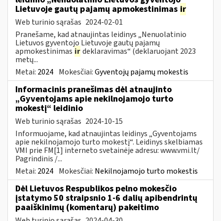
Lietuvoje gautų pajamų apmokestinimas
ir
Web turinio sąrašas
2024-02-01
Pranešame, kad atnaujintas leidinys „Nenuolatinio
Lietuvos gyventojo Lietuvoje gautų pajamų
apmokestinimas
ir
deklaravimas“ (deklaruojant 2023
metų...
Metai:
2024
Mokesčiai:
Gyventojų pajamų mokestis
Informacinis pranešimas dėl atnaujinto
„Gyventojams apie nekilnojamojo turto
mokestį“ leidinio
Web turinio sąrašas
2024-10-15
Informuojame, kad atnaujintas leidinys „Gyventojams
apie nekilnojamojo turto mokestį“. Leidinys skelbiamas
VMI prie FM[1] interneto svetainėje adresu: www.vmi.lt/
Pagrindinis /...
Metai:
2024
Mokesčiai:
Nekilnojamojo turto mokestis
Dėl Lietuvos Respublikos pelno mokesčio
įstatymo 50 straipsnio 1-6 dalių apibendrintų
paaiškinimų (komentarų) pakeitimo
Web turinio sąrašas
2024-04-30