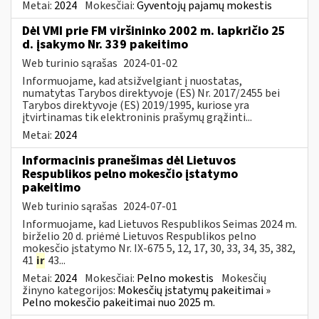
Metai:
2024
Mokesčiai:
Gyventojų pajamų mokestis
Dėl VMI prie FM viršininko 2002 m. lapkričio 25
d. įsakymo Nr. 339 pakeitimo
Web turinio sąrašas
2024-01-02
Informuojame, kad atsižvelgiant į nuostatas,
numatytas Tarybos direktyvoje (ES) Nr. 2017/2455 bei
Tarybos direktyvoje (ES) 2019/1995, kuriose yra
įtvirtinamas tik elektroninis prašymų grąžinti...
Metai:
2024
Informacinis pranešimas dėl Lietuvos
Respublikos pelno mokesčio įstatymo
pakeitimo
Web turinio sąrašas
2024-07-01
Informuojame, kad Lietuvos Respublikos Seimas 2024 m.
birželio 20 d. priėmė Lietuvos Respublikos pelno
mokesčio įstatymo Nr. IX-675 5, 12, 17, 30, 33, 34, 35, 382,
41
ir
43...
Metai:
2024
Mokesčiai:
Pelno mokestis
Mokesčių
žinyno kategorijos:
Mokesčių įstatymų pakeitimai »
Pelno mokesčio pakeitimai nuo 2025 m.