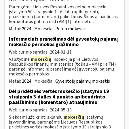
Parengėme Lietuvos Respublikos pelno mokesčio
įstatymo 50 straipsnio 1 - 6 dalių apibendrintų
paaiškinimų (komentarų) pakeitimus. Šiuos atnaujintus
komentarus galima rasti VMI[1] interneto...
Metai:
2024
Mokesčiai:
Pelno mokestis
Informacinis pranešimas dėl gyventojų pajamų
mokesčio permokos grąžinimo
Web turinio sąrašas
2024-01-11
Valstybinė
mokesčių
inspekcija prie Lietuvos
Respublikos finansų ministerijos (toliau – VMI prie FM)
parengė informacinį pranešimą dėl gyventojų pajamų
mokesčio permokos...
Metai:
2024
Mokesčiai:
Gyventojų pajamų mokestis
Dėl pridėtinės vertės mokesčio įstatymo 19
straipsnio 3 dalies 4 punkto apibendrinto
paaiškinimo (komentaro) atnaujinimo
Web turinio sąrašas
2024-05-13
Siekdami užtikrinti sklandų
mokesčių
įstatymų
įgyvendinimą, parengėme Lietuvos Respublikos
pridėtinės vertės mokesčio įstatymo 19 straipsnio 3