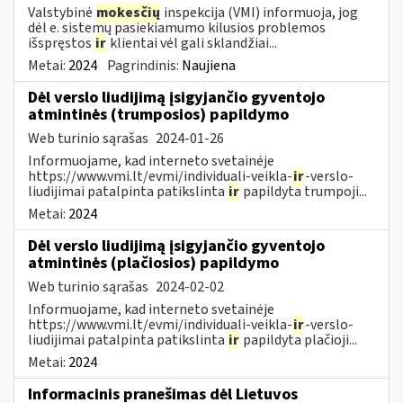
Valstybinė
mokesčių
inspekcija (VMI) informuoja, jog
dėl e. sistemų pasiekiamumo kilusios problemos
išspręstos
ir
klientai vėl gali sklandžiai...
Metai:
2024
Pagrindinis:
Naujiena
Dėl verslo liudijimą įsigyjančio gyventojo
atmintinės (trumposios) papildymo
Web turinio sąrašas
2024-01-26
Informuojame, kad interneto svetainėje
https://www.vmi.lt/evmi/individuali-veikla-
ir
-verslo-
liudijimai patalpinta patikslinta
ir
papildyta trumpoji...
Metai:
2024
Dėl verslo liudijimą įsigyjančio gyventojo
atmintinės (plačiosios) papildymo
Web turinio sąrašas
2024-02-02
Informuojame, kad interneto svetainėje
https://www.vmi.lt/evmi/individuali-veikla-
ir
-verslo-
liudijimai patalpinta patikslinta
ir
papildyta plačioji...
Metai:
2024
Informacinis pranešimas dėl Lietuvos