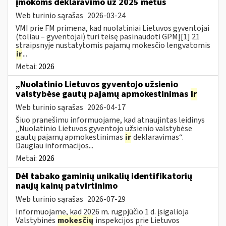
įmokoms deklaravimo už 2025 metus
Web turinio sąrašas
2026-03-24
VMI prie FM primena, kad nuolatiniai Lietuvos gyventojai
(toliau – gyventojai) turi teisę pasinaudoti GPMĮ[1] 21
straipsnyje nustatytomis pajamų mokesčio lengvatomis
ir
...
Metai:
2026
„Nuolatinio Lietuvos gyventojo užsienio
valstybėse gautų pajamų apmokestinimas
ir
Web turinio sąrašas
2026-04-17
Šiuo pranešimu informuojame, kad atnaujintas leidinys
„Nuolatinio Lietuvos gyventojo užsienio valstybėse
gautų pajamų apmokestinimas
ir
deklaravimas“.
Daugiau informacijos...
Metai:
2026
Dėl tabako gaminių unikalių identifikatorių
naujų kainų patvirtinimo
Web turinio sąrašas
2026-07-29
Informuojame, kad 2026 m. rugpjūčio 1 d. įsigalioja
Valstybinės
mokesčių
inspekcijos prie Lietuvos