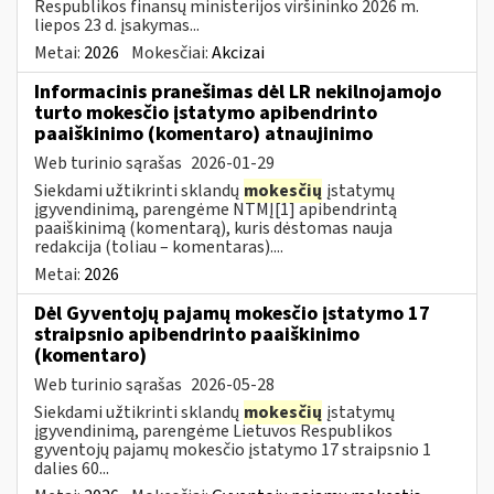
Respublikos finansų ministerijos viršininko 2026 m.
liepos 23 d. įsakymas...
Metai:
2026
Mokesčiai:
Akcizai
Informacinis pranešimas dėl LR nekilnojamojo
turto mokesčio įstatymo apibendrinto
paaiškinimo (komentaro) atnaujinimo
Web turinio sąrašas
2026-01-29
Siekdami užtikrinti sklandų
mokesčių
įstatymų
įgyvendinimą, parengėme NTMĮ[1] apibendrintą
paaiškinimą (komentarą), kuris dėstomas nauja
redakcija (toliau – komentaras)....
Metai:
2026
Dėl Gyventojų pajamų mokesčio įstatymo 17
straipsnio apibendrinto paaiškinimo
(komentaro)
Web turinio sąrašas
2026-05-28
Siekdami užtikrinti sklandų
mokesčių
įstatymų
įgyvendinimą, parengėme Lietuvos Respublikos
gyventojų pajamų mokesčio įstatymo 17 straipsnio 1
dalies 60...