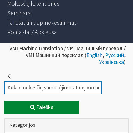
Mokesčių kalendorius
Seminarai
Tarptautinis apmokestinimas
Kontaktai / Apklausa
VMI Machine translation / VMI Машинный перевод /
VMI Машинний переклад (
English
,
Русский
,
Українська
)
Paieška
Kategorijos