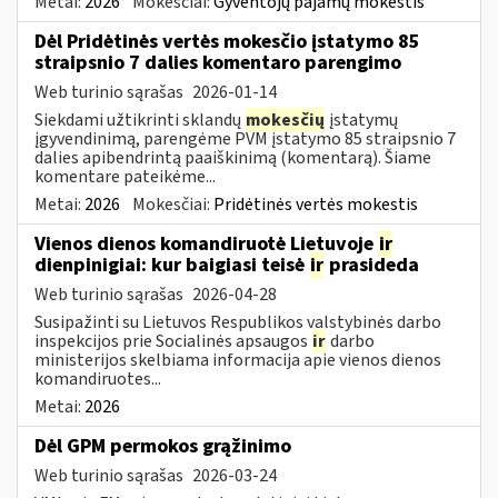
Metai:
2026
Mokesčiai:
Gyventojų pajamų mokestis
Dėl Pridėtinės vertės mokesčio įstatymo 85
straipsnio 7 dalies komentaro parengimo
Web turinio sąrašas
2026-01-14
Siekdami užtikrinti sklandų
mokesčių
įstatymų
įgyvendinimą, parengėme PVM įstatymo 85 straipsnio 7
dalies apibendrintą paaiškinimą (komentarą). Šiame
komentare pateikėme...
Metai:
2026
Mokesčiai:
Pridėtinės vertės mokestis
Vienos dienos komandiruotė Lietuvoje
ir
dienpinigiai: kur baigiasi teisė
ir
prasideda
Web turinio sąrašas
2026-04-28
Susipažinti su Lietuvos Respublikos valstybinės darbo
inspekcijos prie Socialinės apsaugos
ir
darbo
ministerijos skelbiama informacija apie vienos dienos
komandiruotes...
Metai:
2026
Dėl GPM permokos grąžinimo
Web turinio sąrašas
2026-03-24