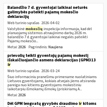
Balandžio 7 d. gyventojai laikinai neturės
galimybės pateikti pajamų mokesčio
deklaracijų
Web turinio sąrašas
2026-04-02
Valstybinė
mokesčių
inspekcija informuoja, kad dėl
planuojamų sistemos atnaujinimo darbų 2026 m.
balandžio 7 d. gyventojai laikinai negalės pateikti
Pajamų mokesčio...
Metai:
2026
Pagrindinis:
Naujiena
prievolių teikti gyventojų pajamų mokestį
išskaičiuojančio asmens deklaracijas (GPM313
ir
Web turinio sąrašas
2026-03-24
Šiuo informaciniu pranešimu primename nuolatiniams
Lietuvos gyventojams, kokiais atvejais jiems atsiranda
pareiga nuo kitiems gyventojams mokestiniu
laikotarpiu išmokamų išmokų (priskiriamų A...
Metai:
2026
Dėl GPM lengvatų gyvybės draudimo
ir
kitoms