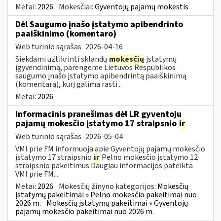
Metai:
2026
Mokesčiai:
Gyventojų pajamų mokestis
Dėl Saugumo įnašo įstatymo apibendrinto
paaiškinimo (komentaro)
Web turinio sąrašas
2026-04-16
Siekdami užtikrinti sklandų
mokesčių
įstatymų
įgyvendinimą, parengėme Lietuvos Respublikos
saugumo įnašo įstatymo apibendrintą paaiškinimą
(komentarą), kurį galima rasti...
Metai:
2026
Informacinis pranešimas dėl LR gyventojų
pajamų mokesčio įstatymo 17 straipsnio
ir
Web turinio sąrašas
2026-05-04
VMI prie FM informuoja apie Gyventojų pajamų mokesčio
įstatymo 17 straipsnio
ir
Pelno mokesčio įstatymo 12
straipsnio pakeitimus Daugiau informacijos pateikta
VMI prie FM...
Metai:
2026
Mokesčių žinyno kategorijos:
Mokesčių
įstatymų pakeitimai » Pelno mokesčio pakeitimai nuo
2026 m.
Mokesčių įstatymų pakeitimai » Gyventojų
pajamų mokesčio pakeitimai nuo 2026 m.