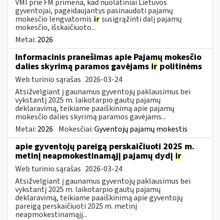
VMI prie FM primena, kad nuolatiniai Lietuvos
gyventojai, pageidaujantys pasinaudoti pajamų
mokesčio lengvatomis
ir
susigrąžinti dalį pajamų
mokesčio, išskaičiuoto...
Metai:
2026
Informacinis pranešimas apie Pajamų mokesčio
dalies skyrimą paramos gavėjams
ir
politinėms
Web turinio sąrašas
2026-03-24
Atsižvelgiant į gaunamus gyventojų paklausimus bei
vykstantį 2025 m. laikotarpio gautų pajamų
deklaravimą, teikiame paaiškinimą apie pajamų
mokesčio dalies skyrimą paramos gavėjams...
Metai:
2026
Mokesčiai:
Gyventojų pajamų mokestis
apie gyventojų pareigą perskaičiuoti 2025 m.
metinį neapmokestinamąjį pajamų dydį
ir
Web turinio sąrašas
2026-03-24
Atsižvelgiant į gaunamus gyventojų paklausimus bei
vykstantį 2025 m. laikotarpio gautų pajamų
deklaravimą, teikiame paaiškinimą apie gyventojų
pareigą perskaičiuoti 2025 m. metinį
neapmokestinamąjį...