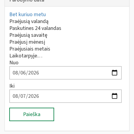
Bet kuriuo metu
Praėjusią valandą
Paskutines 24 valandas
Praėjusią savaitę
Praėjusį mėnesį
Praėjusiais metais
Laikotarpyje…
Nuo
Iki
Paieška