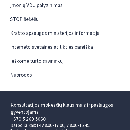
Įmonių VDU palyginimas
STOP šešėliui
Krašto apsaugos ministerijos informacija
Interneto svetainės atitikties paraiška
Ieškome turto savininkų
Nuorodos
Konsultacijos mokesčių klausimais ir paslaugos
gyventojams:
+370 5 260 5060
Darbo laikas: I-IV 8.00-17.00, V 8.00-15.45.