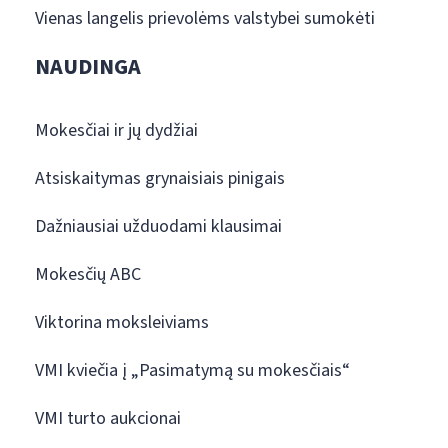
Vienas langelis prievolėms valstybei sumokėti
NAUDINGA
Mokesčiai ir jų dydžiai
Atsiskaitymas grynaisiais pinigais
Dažniausiai užduodami klausimai
Mokesčių ABC
Viktorina moksleiviams
VMI kviečia į „Pasimatymą su mokesčiais“
VMI turto aukcionai