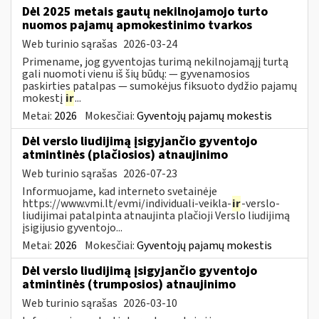
Dėl 2025 metais gautų nekilnojamojo turto
nuomos pajamų apmokestinimo tvarkos
Web turinio sąrašas
2026-03-24
Primename, jog gyventojas turimą nekilnojamąjį turtą
gali nuomoti vienu iš šių būdų: — gyvenamosios
paskirties patalpas — sumokėjus fiksuoto dydžio pajamų
mokestį
ir
...
Metai:
2026
Mokesčiai:
Gyventojų pajamų mokestis
Dėl verslo liudijimą įsigyjančio gyventojo
atmintinės (plačiosios) atnaujinimo
Web turinio sąrašas
2026-07-23
Informuojame, kad interneto svetainėje
https://www.vmi.lt/evmi/individuali-veikla-
ir
-verslo-
liudijimai patalpinta atnaujinta plačioji Verslo liudijimą
įsigijusio gyventojo...
Metai:
2026
Mokesčiai:
Gyventojų pajamų mokestis
Dėl verslo liudijimą įsigyjančio gyventojo
atmintinės (trumposios) atnaujinimo
Web turinio sąrašas
2026-03-10