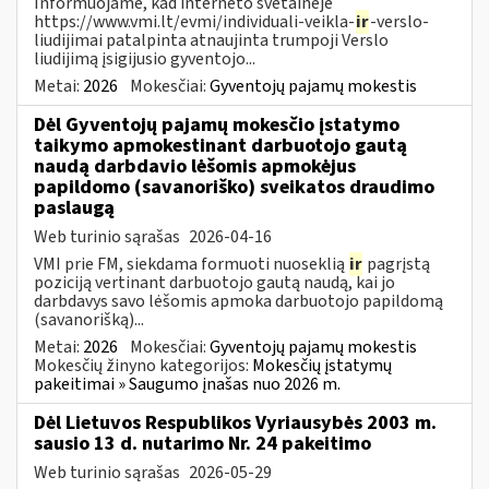
Informuojame, kad interneto svetainėje
https://www.vmi.lt/evmi/individuali-veikla-
ir
-verslo-
liudijimai patalpinta atnaujinta trumpoji Verslo
liudijimą įsigijusio gyventojo...
Metai:
2026
Mokesčiai:
Gyventojų pajamų mokestis
Dėl Gyventojų pajamų mokesčio įstatymo
taikymo apmokestinant darbuotojo gautą
naudą darbdavio lėšomis apmokėjus
papildomo (savanoriško) sveikatos draudimo
paslaugą
Web turinio sąrašas
2026-04-16
VMI prie FM, siekdama formuoti nuoseklią
ir
pagrįstą
poziciją vertinant darbuotojo gautą naudą, kai jo
darbdavys savo lėšomis apmoka darbuotojo papildomą
(savanorišką)...
Metai:
2026
Mokesčiai:
Gyventojų pajamų mokestis
Mokesčių žinyno kategorijos:
Mokesčių įstatymų
pakeitimai » Saugumo įnašas nuo 2026 m.
Dėl Lietuvos Respublikos Vyriausybės 2003 m.
sausio 13 d. nutarimo Nr. 24 pakeitimo
Web turinio sąrašas
2026-05-29