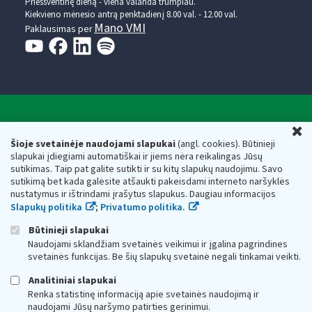
Prieššventinę dieną - viena valanda trumpiau.
Kiekvieno mėnesio antrą penktadienį 8.00 val. - 12.00 val.
Mano VMI
Paklausimas per
Valstybinė mokesčių inspekcija prie Lietuvos
U
Respublikos finansų ministerijos
Šioje svetainėje naudojami slapukai
(angl. cookies). Būtinieji
slapukai įdiegiami automatiškai ir jiems nėra reikalingas Jūsų
Biudžetinė įstaiga. Juridinio asmens kodas — 188659752,
sutikimas. Taip pat galite sutikti ir su kitų slapukų naudojimu. Savo
adresas: Vasario 16-osios g. 14, 01107 Vilnius, Lietuva, el.paštas:
sutikimą bet kada galėsite atšaukti pakeisdami interneto naršyklės
vmi@vmi.lt
, E. pristatymo dėžutės adresas 188659752
nustatymus ir ištrindami įrašytus slapukus. Daugiau informacijos
Duomenys apie Valstybinę mokesčių inspekciją prie Lietuvos
Slapukų politika
;
Privatumo politika.
Respublikos finansų ministerijos kaupiami ir saugomi Juridinių
asmenų registre
Būtinieji slapukai
Naudojami sklandžiam svetainės veikimui ir įgalina pagrindines
svetainės funkcijas. Be šių slapukų svetainė negali tinkamai veikti.
Analitiniai slapukai
Renka statistinę informaciją apie svetainės naudojimą ir
naudojami Jūsų naršymo patirties gerinimui.