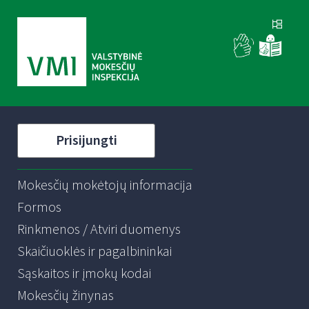
Prisijungti
Mokesčių mokėtojų informacija
Formos
Rinkmenos / Atviri duomenys
Skaičiuoklės ir pagalbininkai
Sąskaitos ir įmokų kodai
Mokesčių žinynas