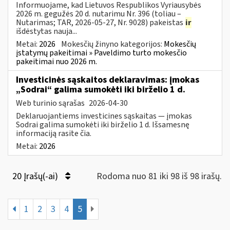
Informuojame, kad Lietuvos Respublikos Vyriausybės
2026 m. gegužės 20 d. nutarimu Nr. 396 (toliau –
Nutarimas; TAR, 2026-05-27, Nr. 9028) pakeistas
ir
išdėstytas nauja...
Metai:
2026
Mokesčių žinyno kategorijos:
Mokesčių
įstatymų pakeitimai » Paveldimo turto mokesčio
pakeitimai nuo 2026 m.
Investicinės sąskaitos deklaravimas: įmokas
„Sodrai“ galima sumokėti iki birželio 1 d.
Web turinio sąrašas
2026-04-30
Deklaruojantiems investicines sąskaitas — įmokas
Sodrai galima sumokėti iki birželio 1 d. Išsamesnę
informaciją rasite čia.
Metai:
2026
20 Įrašų(-ai)
Rodoma nuo 81 iki 98 iš 98 irašų.
1
2
3
4
5