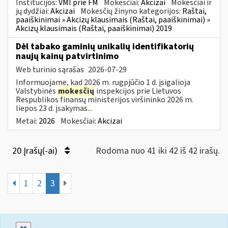
Institucijos:
VMI prie FM
Mokesčiai:
Akcizai
Mokesčiai ir
jų dydžiai:
Akcizai
Mokesčių žinyno kategorijos:
Raštai,
paaiškinimai » Akcizų klausimais (Raštai, paaiškinimai) »
Akcizų klausimais (Raštai, paaiškinimai) 2019
Dėl tabako gaminių unikalių identifikatorių
naujų kainų patvirtinimo
Web turinio sąrašas
2026-07-29
Informuojame, kad 2026 m. rugpjūčio 1 d. įsigalioja
Valstybinės
mokesčių
inspekcijos prie Lietuvos
Respublikos finansų ministerijos viršininko 2026 m.
liepos 23 d. įsakymas...
Metai:
2026
Mokesčiai:
Akcizai
20 Įrašų(-ai)
Rodoma nuo 41 iki 42 iš 42 irašų.
1
2
3