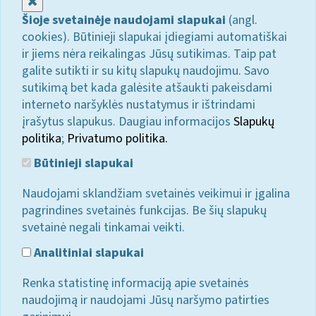
Uždaryti
Šioje svetainėje naudojami slapukai
(angl.
cookies). Būtinieji slapukai įdiegiami automatiškai
ir jiems nėra reikalingas Jūsų sutikimas. Taip pat
galite sutikti ir su kitų slapukų naudojimu. Savo
sutikimą bet kada galėsite atšaukti pakeisdami
interneto naršyklės nustatymus ir ištrindami
įrašytus slapukus. Daugiau informacijos
Slapukų
politika
;
Privatumo politika.
Būtinieji slapukai
Naudojami sklandžiam svetainės veikimui ir įgalina
pagrindines svetainės funkcijas. Be šių slapukų
svetainė negali tinkamai veikti.
Analitiniai slapukai
Renka statistinę informaciją apie svetainės
naudojimą ir naudojami Jūsų naršymo patirties