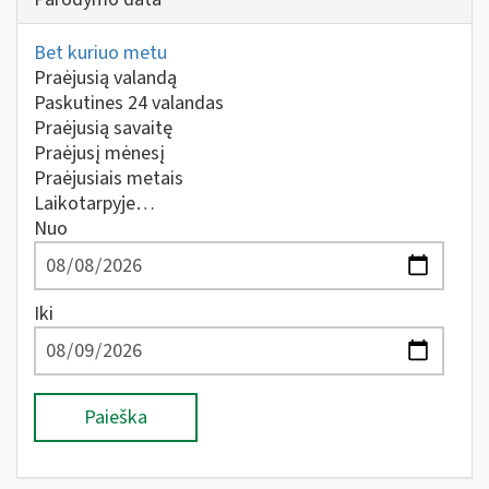
Bet kuriuo metu
Praėjusią valandą
Paskutines 24 valandas
Praėjusią savaitę
Praėjusį mėnesį
Praėjusiais metais
Laikotarpyje…
Nuo
Iki
Paieška