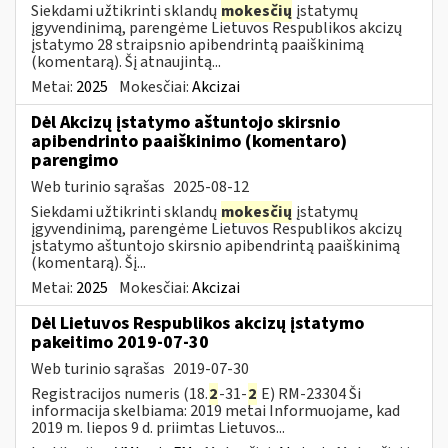
Siekdami užtikrinti sklandų
mokesčių
įstatymų
įgyvendinimą, parengėme Lietuvos Respublikos akcizų
įstatymo 28 straipsnio apibendrintą paaiškinimą
(komentarą). Šį atnaujintą...
Metai:
2025
Mokesčiai:
Akcizai
Dėl Akcizų įstatymo aštuntojo skirsnio
apibendrinto paaiškinimo (komentaro)
parengimo
Web turinio sąrašas
2025-08-12
Siekdami užtikrinti sklandų
mokesčių
įstatymų
įgyvendinimą, parengėme Lietuvos Respublikos akcizų
įstatymo aštuntojo skirsnio apibendrintą paaiškinimą
(komentarą). Šį...
Metai:
2025
Mokesčiai:
Akcizai
Dėl Lietuvos Respublikos akcizų įstatymo
pakeitimo 2019-07-30
Web turinio sąrašas
2019-07-30
Registracijos numeris (18.
2
-31-
2
E) RM-23304 Ši
informacija skelbiama: 2019 metai Informuojame, kad
2019 m. liepos 9 d. priimtas Lietuvos...