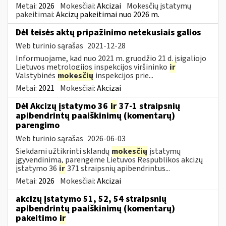
Metai:
2026
Mokesčiai:
Akcizai
Mokesčių įstatymų
pakeitimai:
Akcizų pakeitimai nuo 2026 m.
Dėl teisės aktų pripažinimo netekusiais galios
Web turinio sąrašas
2021-12-28
Informuojame, kad nuo 2021 m. gruodžio 21 d. įsigaliojo
Lietuvos metrologijos inspekcijos viršininko
ir
Valstybinės
mokesčių
inspekcijos prie...
Metai:
2021
Mokesčiai:
Akcizai
Dėl Akcizų įstatymo 36
ir
37-1 straipsnių
apibendrintų paaiškinimų (komentarų)
parengimo
Web turinio sąrašas
2026-06-03
Siekdami užtikrinti sklandų
mokesčių
įstatymų
įgyvendinimą, parengėme Lietuvos Respublikos akcizų
įstatymo 36
ir
371 straipsnių apibendrintus...
Metai:
2026
Mokesčiai:
Akcizai
akcizų įstatymo 51, 52, 54 straipsnių
apibendrintų paaiškinimų (komentarų)
pakeitimo
ir