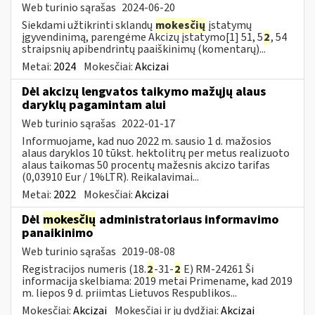
Web turinio sąrašas
2024-06-20
Siekdami užtikrinti sklandų
mokesčių
įstatymų
įgyvendinimą, parengėme Akcizų įstatymo[1] 51, 5
2
, 54
straipsnių apibendrintų paaiškinimų (komentarų)...
Metai:
2024
Mokesčiai:
Akcizai
Dėl akcizų lengvatos taikymo mažųjų alaus
daryklų pagamintam alui
Web turinio sąrašas
2022-01-17
Informuojame, kad nuo 2022 m. sausio 1 d. mažosios
alaus daryklos 10 tūkst. hektolitrų per metus realizuoto
alaus taikomas 50 procentų mažesnis akcizo tarifas
(0,03910 Eur / 1%LTR). Reikalavimai...
Metai:
2022
Mokesčiai:
Akcizai
Dėl
mokesčių
administratoriaus informavimo
panaikinimo
Web turinio sąrašas
2019-08-08
Registracijos numeris (18.
2
-31-
2
E) RM-24261 Ši
informacija skelbiama: 2019 metai Primename, kad 2019
m. liepos 9 d. priimtas Lietuvos Respublikos...
Mokesčiai:
Akcizai
Mokesčiai ir jų dydžiai:
Akcizai