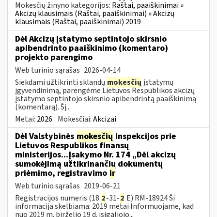
Mokesčių žinyno kategorijos:
Raštai, paaiškinimai »
Akcizų klausimais (Raštai, paaiškinimai) » Akcizų
klausimais (Raštai, paaiškinimai) 2019
Dėl Akcizų įstatymo septintojo skirsnio
apibendrinto paaiškinimo (komentaro)
projekto parengimo
Web turinio sąrašas
2026-04-14
Siekdami užtikrinti sklandų
mokesčių
įstatymų
įgyvendinimą, parengėme Lietuvos Respublikos akcizų
įstatymo septintojo skirsnio apibendrintą paaiškinimą
(komentarą). Šį...
Metai:
2026
Mokesčiai:
Akcizai
Dėl Valstybinės
mokesčių
inspekcijos prie
Lietuvos Respublikos finansų
ministerijos...Įsakymo Nr. 174 „Dėl akcizų
sumokėjimą užtikrinančių dokumentų
priėmimo, registravimo
ir
Web turinio sąrašas
2019-06-21
Registracijos numeris (18.
2
-31-
2
E) RM-18924 Ši
informacija skelbiama: 2019 metai Informuojame, kad
nuo 2019 m. birželio 19 d. įsigaliojo...