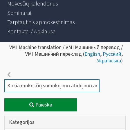
Mokesčių kalendorius
Seminarai
Tarptautinis apmokestinimas
Kontaktai / Apklausa
VMI Machine translation / VMI Машинный перевод /
VMI Машинний переклад (
English
,
Русский
,
Українська
)
Paieška
Kategorijos