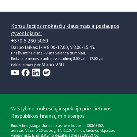
Konsultacijos mokesčių klausimais ir paslaugos
gyventojams:
+370 5 260 5060
Darbo laikas: I-IV 8.00-17.00, V 8.00-15.45.
Prieššventinę dieną - viena valanda trumpiau.
Kiekvieno mėnesio antrą penktadienį 8.00 val. - 12.00 val.
Mano VMI
Paklausimas per
Valstybinė mokesčių inspekcija prie Lietuvos
Respublikos finansų ministerijos
Biudžetinė įstaiga. Juridinio asmens kodas — 188659752,
adresas: Vasario 16-osios g. 14, 01107 Vilnius, Lietuva, el.paštas:
vmi@vmi.lt
, E. pristatymo dėžutės adresas 188659752