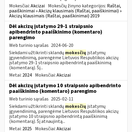
Mokesčiai:
Akcizai
Mokesčių žinyno kategorijos:
Raštai,
paaiškinimai » Akcizų klausimais (Raštai, paaiškinimai) »
Akcizų klausimais (Raštai, paaiškinimai) 2019
Dėl akcizų įstatymo 29-1 straipsnio
apibendrinto paaiškinimo (komentaro)
parengimo
Web turinio sąrašas
2024-06-20
Siekdami užtikrinti sklandų
mokesčių
įstatymų
įgyvendinimą, parengėme Lietuvos Respublikos akcizų
įstatymo 29-1 straipsnio apibendrintą paaiškinimą
(komentarą). Šį...
Metai:
2024
Mokesčiai:
Akcizai
Dėl akcizų įstatymo 10 straipsnio apibendrinto
paaiškinimo (komentaro) parengimo
Web turinio sąrašas
2025-02-11
Siekdami užtikrinti sklandų
mokesčių
įstatymų
įgyvendinimą, parengėme Lietuvos Respublikos akcizų
įstatymo 10 straipsnio apibendrintą paaiškinimą
(komentarą). Šį atnaujintą...
Metai:
2025
Mokesčiai:
Akcizai