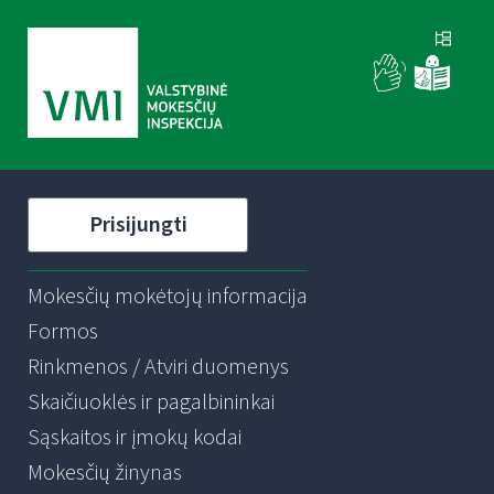
Prisijungti
Mokesčių mokėtojų informacija
Formos
Rinkmenos / Atviri duomenys
Skaičiuoklės ir pagalbininkai
Sąskaitos ir įmokų kodai
Mokesčių žinynas