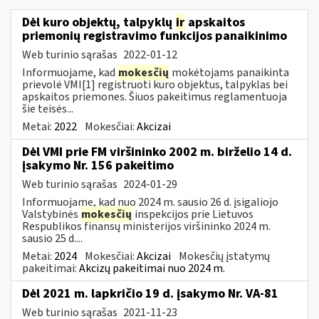
Dėl kuro objektų, talpyklų
ir
apskaitos
priemonių registravimo funkcijos panaikinimo
Web turinio sąrašas
2022-01-12
Informuojame, kad
mokesčių
mokėtojams panaikinta
prievolė VMI[1] registruoti kuro objektus, talpyklas bei
apskaitos priemones. Šiuos pakeitimus reglamentuoja
šie teisės...
Metai:
2022
Mokesčiai:
Akcizai
Dėl VMI prie FM viršininko 2002 m. birželio 14 d.
įsakymo Nr. 156 pakeitimo
Web turinio sąrašas
2024-01-29
Informuojame, kad nuo 2024 m. sausio 26 d. įsigaliojo
Valstybinės
mokesčių
inspekcijos prie Lietuvos
Respublikos finansų ministerijos viršininko 2024 m.
sausio 25 d....
Metai:
2024
Mokesčiai:
Akcizai
Mokesčių įstatymų
pakeitimai:
Akcizų pakeitimai nuo 2024 m.
Dėl 2021 m. lapkričio 19 d. įsakymo Nr. VA-81
Web turinio sąrašas
2021-11-23