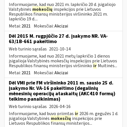
Informuojame, kad nuo 2021 m. lapkričio 20 d. įsigaliojo
Valstybinės
mokesčių
inspekcijos prie Lietuvos
Respublikos finansų ministerijos viršininko 2021 m.
lapkričio 19 d....
Metai:
2021
Mokesčiai:
Akcizai
Dėl 2015 M. rugpjūčio 27 d. įsakymo NR. VA-
63/1B-661 pakeitimo
Web turinio sąrašas
2021-10-14
Informuojame, kad nuo 2021 metų lapkričio 1 dienos
įsigalioja Valstybinės mokesčių inspekcijos prie Lietuvos
Respublikos finansų ministerijos viršininko
ir
Muitinės...
Metai:
2021
Mokesčiai:
Akcizai
Dėl VMI prie FM viršininko 2011 m. sausio 25 d.
įsakymo Nr. VA-16 pakeitimo (degalinių
mėnesinių operacijų ataskaitų (AKC410 formų)
teikimo panaikinimas)
Web turinio sąrašas
2026-04-16
Informuojame, kad buvo priimtas
ir
2026 m. gegužės 1 d.
įsigalioja Valstybinės
mokesčių
inspekcijos prie
Lietuvos Respublikos finansų ministerijos...