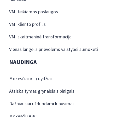
VMI teikiamos paslaugos
VMI kliento profilis
VMI skaitmeninė transformacija
Vienas langelis prievolėms valstybei sumokėti
NAUDINGA
Mokesčiai ir jų dydžiai
Atsiskaitymas grynaisiais pinigais
Dažniausiai užduodami klausimai
Mokesčių ABC