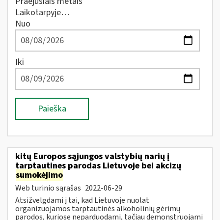
Praėjusiais metais
Laikotarpyje…
Nuo
Iki
Paieška
kitų Europos sąjungos valstybių narių į
tarptautines parodas Lietuvoje bei akcizų
sumokėjimo
Web turinio sąrašas
2022-06-29
Atsižvelgdami į tai, kad Lietuvoje nuolat
organizuojamos tarptautinės alkoholinių gėrimų
parodos, kuriose neparduodami, tačiau demonstruojami