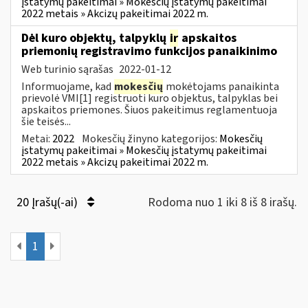
įstatymų pakeitimai » Mokesčių įstatymų pakeitimai
2022 metais » Akcizų pakeitimai 2022 m.
Dėl kuro objektų, talpyklų
ir
apskaitos
priemonių registravimo funkcijos panaikinimo
Web turinio sąrašas
2022-01-12
Informuojame, kad
mokesčių
mokėtojams panaikinta
prievolė VMI[1] registruoti kuro objektus, talpyklas bei
apskaitos priemones. Šiuos pakeitimus reglamentuoja
šie teisės...
Metai:
2022
Mokesčių žinyno kategorijos:
Mokesčių
įstatymų pakeitimai » Mokesčių įstatymų pakeitimai
2022 metais » Akcizų pakeitimai 2022 m.
20 Įrašų(-ai)
Rodoma nuo 1 iki 8 iš 8 irašų.
1