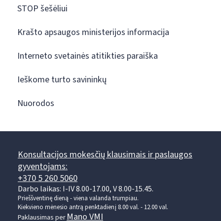
STOP šešėliui
Krašto apsaugos ministerijos informacija
Interneto svetainės atitikties paraiška
Ieškome turto savininkų
Nuorodos
Konsultacijos mokesčių klausimais ir paslaugos
gyventojams:
+370 5 260 5060
Darbo laikas: I-IV 8.00-17.00, V 8.00-15.45.
Prieššventinę dieną - viena valanda trumpiau.
Kiekvieno mėnesio antrą penktadienį 8.00 val. - 12.00 val.
Mano VMI
Paklausimas per