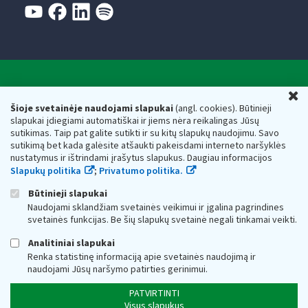
Valstybinė mokesčių inspekcija prie Lietuvos
U
Respublikos finansų ministerijos
Šioje svetainėje naudojami slapukai
(angl. cookies). Būtinieji
slapukai įdiegiami automatiškai ir jiems nėra reikalingas Jūsų
Biudžetinė įstaiga. Juridinio asmens kodas — 188659752,
sutikimas. Taip pat galite sutikti ir su kitų slapukų naudojimu. Savo
adresas: Vasario 16-osios g. 14, 01107 Vilnius, Lietuva, el.paštas:
sutikimą bet kada galėsite atšaukti pakeisdami interneto naršyklės
vmi@vmi.lt
, E. pristatymo dėžutės adresas 188659752
nustatymus ir ištrindami įrašytus slapukus. Daugiau informacijos
Duomenys apie Valstybinę mokesčių inspekciją prie Lietuvos
Slapukų politika
;
Privatumo politika.
Respublikos finansų ministerijos kaupiami ir saugomi Juridinių
asmenų registre
Būtinieji slapukai
Naudojami sklandžiam svetainės veikimui ir įgalina pagrindines
svetainės funkcijas. Be šių slapukų svetainė negali tinkamai veikti.
Analitiniai slapukai
Renka statistinę informaciją apie svetainės naudojimą ir
naudojami Jūsų naršymo patirties gerinimui.
PATVIRTINTI
Visus slapukus