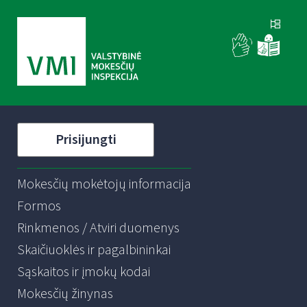
Prisijungti
Mokesčių mokėtojų informacija
Formos
Rinkmenos / Atviri duomenys
Skaičiuoklės ir pagalbininkai
Sąskaitos ir įmokų kodai
Mokesčių žinynas