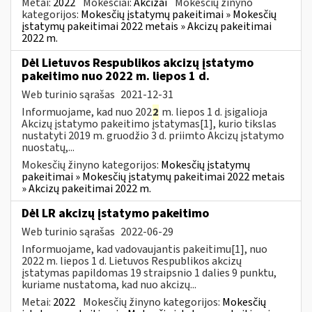
Metai:
2022
Mokesčiai:
Akcizai
Mokesčių žinyno
kategorijos:
Mokesčių įstatymų pakeitimai » Mokesčių
įstatymų pakeitimai 2022 metais » Akcizų pakeitimai
2022 m.
Dėl Lietuvos Respublikos akcizų įstatymo
pakeitimo nuo 2022 m. liepos 1 d.
Web turinio sąrašas
2021-12-31
Informuojame, kad nuo 202
2
m. liepos 1 d. įsigalioja
Akcizų įstatymo pakeitimo įstatymas[1], kurio tikslas
nustatyti 2019 m. gruodžio 3 d. priimto Akcizų įstatymo
nuostatų,...
Mokesčių žinyno kategorijos:
Mokesčių įstatymų
pakeitimai » Mokesčių įstatymų pakeitimai 2022 metais
» Akcizų pakeitimai 2022 m.
Dėl LR akcizų įstatymo pakeitimo
Web turinio sąrašas
2022-06-29
Informuojame, kad vadovaujantis pakeitimu[1], nuo
2022 m. liepos 1 d. Lietuvos Respublikos akcizų
įstatymas papildomas 19 straipsnio 1 dalies 9 punktu,
kuriame nustatoma, kad nuo akcizų...
Metai:
2022
Mokesčių žinyno kategorijos:
Mokesčių