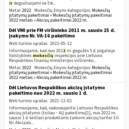
ir
degustuojami ne tik...
Metai:
2022
Mokesčių žinyno kategorijos:
Mokesčių
įstatymų pakeitimai » Mokesčių įstatymų pakeitimai
2022 metais » Akcizų pakeitimai 2022 m.
Dėl VMI prie FM viršininko 2011 m. sausio 25 d.
įsakymo Nr. VA-16 pakeitimo
Web turinio sąrašas
2022-05-12
Informuojame, kad nuo 202
2
m. gegužės 5 d. įsigaliojo
Valstybinės
mokesčių
inspekcijos prie Lietuvos
Respublikos finansų ministerijos viršininko...
Metai:
2022
Mokesčių žinyno kategorijos:
Mokesčių
įstatymų pakeitimai » Mokesčių įstatymų pakeitimai
2022 metais » Akcizų pakeitimai 2022 m.
Dėl Lietuvos Respublikos akcizų įstatymo
pakeitimo nuo 2022 m. sausio 1 d.
Web turinio sąrašas
2021-12-02
Informuojame, kad, vadovaujantis Lietuvos Respublikos
akcizų įstatymo (toliau − AĮ) pakeitimu[1], nuo 2022 m.
sausio 1 d. keičiasi produktams taikomi akcizų tarifai: Eil.
Nr. Akcizais...