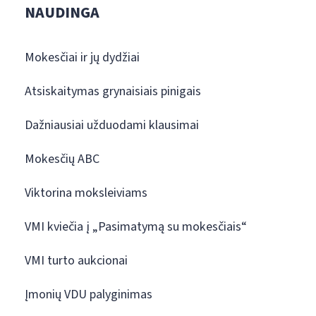
NAUDINGA
Mokesčiai ir jų dydžiai
Atsiskaitymas grynaisiais pinigais
Dažniausiai užduodami klausimai
Mokesčių ABC
Viktorina moksleiviams
VMI kviečia į „Pasimatymą su mokesčiais“
VMI turto aukcionai
Įmonių VDU palyginimas