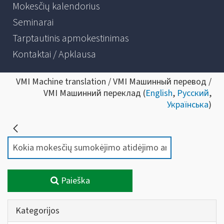
Mokesčių kalendorius
Seminarai
Tarptautinis apmokestinimas
Kontaktai / Apklausa
VMI Machine translation / VMI Машинный перевод /
VMI Машинний переклад (
English
,
Русский
,
Українська
)
Paieška
Kategorijos