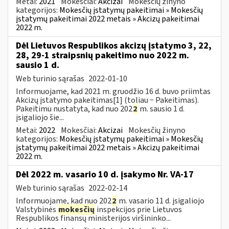
Metai:
2021
Mokesčiai:
Akcizai
Mokesčių žinyno
kategorijos:
Mokesčių įstatymų pakeitimai » Mokesčių
įstatymų pakeitimai 2022 metais » Akcizų pakeitimai
2022 m.
Dėl Lietuvos Respublikos akcizų įstatymo 3, 22,
28, 29-1 straipsnių pakeitimo nuo 2022 m.
sausio 1 d.
Web turinio sąrašas
2022-01-10
Informuojame, kad 2021 m. gruodžio 16 d. buvo priimtas
Akcizų įstatymo pakeitimas[1] (toliau − Pakeitimas).
Pakeitimu nustatyta, kad nuo 202
2
m. sausio 1 d.
įsigaliojo šie...
Metai:
2022
Mokesčiai:
Akcizai
Mokesčių žinyno
kategorijos:
Mokesčių įstatymų pakeitimai » Mokesčių
įstatymų pakeitimai 2022 metais » Akcizų pakeitimai
2022 m.
Dėl 2022 m. vasario 10 d. įsakymo Nr. VA-17
Web turinio sąrašas
2022-02-14
Informuojame, kad nuo 202
2
m. vasario 11 d. įsigaliojo
Valstybinės
mokesčių
inspekcijos prie Lietuvos
Respublikos finansų ministerijos viršininko...