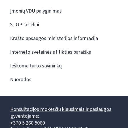
Įmonių VDU palyginimas
STOP šešėliui
Krašto apsaugos ministerijos informacija
Interneto svetainės atitikties paraiška
Ieškome turto savininkų
Nuorodos
Konsultacijos mokesčių klausimais ir paslaugos
gyventojams:
+370 5 260 5060