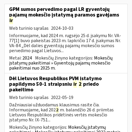
GPM sumos pervedimo pagal LR gyventojų
pajamų mokesčio įstatymą paramos gavėjams
ir
Web turinio sąrašas
2024-10-03
Informuojame, kad 2024 m. rugsėjo 25 d. įsakymu Nr. VA-
77[1] buvo pakeistas 2023 m. lapkričio 17 d. įsakymas Nr.
VA-84 „Dėl dalies gyventojų pajamų mokesčio sumos
pervedimo pagal Lietuvos...
Metai:
2024
Mokesčių žinyno kategorijos:
Mokesčių
įstatymų pakeitimai » Gyventojų pajamų mokesčio
pakeitimai nuo 2025 m.
Dėl Lietuvos Respublikos PVM įstatymo
papildymo 50-1 straipsniu
ir
2
priedo
pakeitimo
Web turinio sąrašas
2022-05-19
Dažniausiai užduodamus klausimus rasite čia.
Informuojame, kad 202
2
m. balandžio 26 d. priimtas
Lietuvos Respublikos pridėtinės vertės mokesčio
įstatymo Nr. IX-751...
Mokesčių žinyno kategorijos:
Mokesčių įstatymų