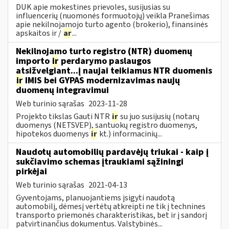
DUK apie mokestines prievoles, susijusias su
influencerių (nuomonės formuotojų) veikla Pranešimas
apie nekilnojamojo turto agento (brokerio), finansinės
apskaitos ir /
ar
...
Nekilnojamo turto registro (NTR) duomenų
importo
ir
perdarymo paslaugos
atsižvelgiant...į naujai teikiamus NTR duomenis
ir
IMIS bei GYPAS modernizavimas naujų
duomenų integravimui
Web turinio sąrašas
2023-11-28
Projekto tikslas Gauti NTR
ir
su juo susijusių (notarų
duomenys (NETSVEP), santuokų registro duomenys,
hipotekos duomenys
ir
kt.) informacinių...
Naudotų automobilių pardavėjų triukai - kaip į
sukčiavimo schemas įtraukiami sąžiningi
pirkėjai
Web turinio sąrašas
2021-04-13
Gyventojams, planuojantiems įsigyti naudotą
automobilį, dėmesį vertėtų atkreipti ne tik į technines
transporto priemonės charakteristikas, bet ir į sandorį
patvirtinančius dokumentus. Valstybinės...