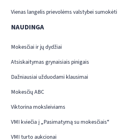
Vienas langelis prievolėms valstybei sumokėti
NAUDINGA
Mokesčiai ir jų dydžiai
Atsiskaitymas grynaisiais pinigais
Dažniausiai užduodami klausimai
Mokesčių ABC
Viktorina moksleiviams
VMI kviečia į „Pasimatymą su mokesčiais“
VMI turto aukcionai