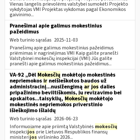
Vienas langelis prievolėms valstybei sumokėti Projekto
vykdytojas VMI Projektas vykdomas pagal Ekonomikos
gaivinimo...
Pranešimai apie galimus mokestinius
pažeidimus
Web turinio sąrašas
2025-11-03
Pranešimų apie galimus mokestinius pažeidimus
priėmimas ir nagrinėjimas VMI Kaip galite pranešti
Valstybinei mokesčių inspekcijai (VMI) Jūs galite
pranešti apie galimus mokestinius pažeidimus...
VA-92 „Dėl
Mokesčių
mokėtojo mokestinės
nepriemokos
ir
neišieškotos baudos už
administracinį...nusižengimą
ar
jos
dalies
pripažinimo beviltiškomis, jų revizavimo bei
apskaitos...taisyklių,
Mokesčių
mokėtojo
mokestinės nepriemokos priverstinio
išieškojimo išlaidų
Web turinio sąrašas
2026-06-23
Informuojame apie priimtą Valstybinės
mokesčių
inspekci
jos
prie Lietuvos Respublikos finansų
ministeri
jos
viršininko 2026...