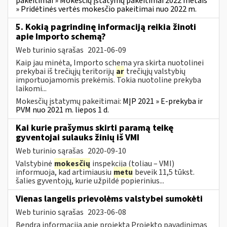
pakeitimai » Mokesčių įstatymų pakeitimai 2022 metais
» Pridėtinės vertės mokesčio pakeitimai nuo 2022 m.
5. Kokią pagrindinę informaciją reikia žinoti
apie Importo schemą?
Web turinio sąrašas
2021-06-09
Kaip jau minėta, Importo schema yra skirta nuotolinei
prekybai iš trečiųjų teritorijų
ar
trečiųjų valstybių
importuojamomis prekėmis. Tokia nuotoline prekyba
laikomi...
Mokesčių įstatymų pakeitimai:
MĮP 2021 » E-prekyba ir
PVM nuo 2021 m. liepos 1 d.
Kai kurie prašymus skirti paramą teikę
gyventojai sulauks žinių iš VMI
Web turinio sąrašas
2020-09-10
Valstybinė
mokesčių
inspekcija (toliau – VMI)
informuoja, kad artimiausiu
metu
beveik 11,5 tūkst.
šalies gyventojų, kurie užpildė popierinius...
Vienas langelis prievolėms valstybei sumokėti
Web turinio sąrašas
2023-06-08
Bendra informacija apie projektą Projekto pavadinimas