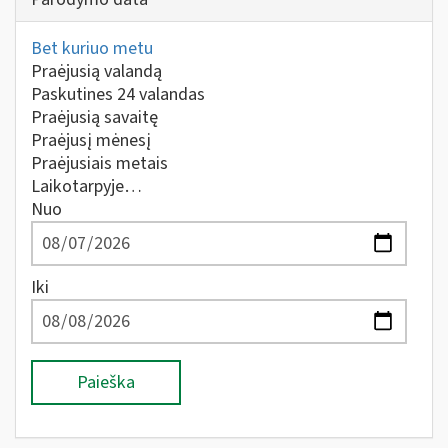
Bet kuriuo metu
Praėjusią valandą
Paskutines 24 valandas
Praėjusią savaitę
Praėjusį mėnesį
Praėjusiais metais
Laikotarpyje…
Nuo
Iki
Paieška