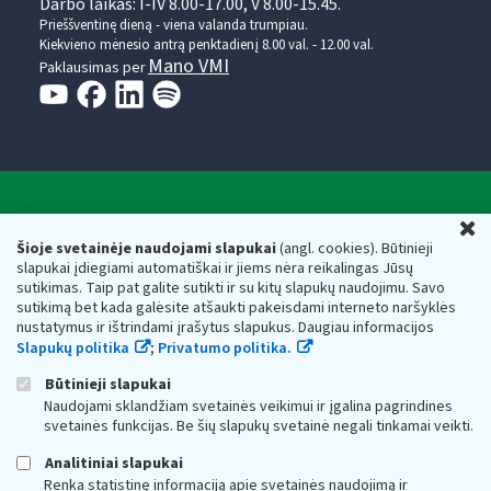
Darbo laikas: I-IV 8.00-17.00, V 8.00-15.45.
Prieššventinę dieną - viena valanda trumpiau.
Kiekvieno mėnesio antrą penktadienį 8.00 val. - 12.00 val.
Mano VMI
Paklausimas per
Valstybinė mokesčių inspekcija prie Lietuvos
U
Respublikos finansų ministerijos
Šioje svetainėje naudojami slapukai
(angl. cookies). Būtinieji
slapukai įdiegiami automatiškai ir jiems nėra reikalingas Jūsų
Biudžetinė įstaiga. Juridinio asmens kodas — 188659752,
sutikimas. Taip pat galite sutikti ir su kitų slapukų naudojimu. Savo
adresas: Vasario 16-osios g. 14, 01107 Vilnius, Lietuva, el.paštas:
sutikimą bet kada galėsite atšaukti pakeisdami interneto naršyklės
vmi@vmi.lt
, E. pristatymo dėžutės adresas 188659752
nustatymus ir ištrindami įrašytus slapukus. Daugiau informacijos
Duomenys apie Valstybinę mokesčių inspekciją prie Lietuvos
Slapukų politika
;
Privatumo politika.
Respublikos finansų ministerijos kaupiami ir saugomi Juridinių
asmenų registre
Būtinieji slapukai
Naudojami sklandžiam svetainės veikimui ir įgalina pagrindines
svetainės funkcijas. Be šių slapukų svetainė negali tinkamai veikti.
Analitiniai slapukai
Renka statistinę informaciją apie svetainės naudojimą ir