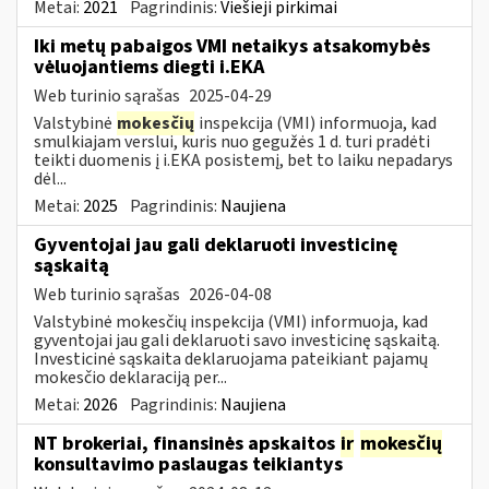
Metai:
2021
Pagrindinis:
Viešieji pirkimai
Iki metų pabaigos VMI netaikys atsakomybės
vėluojantiems diegti i.EKA
Web turinio sąrašas
2025-04-29
Valstybinė
mokesčių
inspekcija (VMI) informuoja, kad
smulkiajam verslui, kuris nuo gegužės 1 d. turi pradėti
teikti duomenis į i.EKA posistemį, bet to laiku nepadarys
dėl...
Metai:
2025
Pagrindinis:
Naujiena
Gyventojai jau gali deklaruoti investicinę
sąskaitą
Web turinio sąrašas
2026-04-08
Valstybinė mokesčių inspekcija (VMI) informuoja, kad
gyventojai jau gali deklaruoti savo investicinę sąskaitą.
Investicinė sąskaita deklaruojama pateikiant pajamų
mokesčio deklaraciją per...
Metai:
2026
Pagrindinis:
Naujiena
NT brokeriai, finansinės apskaitos
ir
mokesčių
konsultavimo paslaugas teikiantys