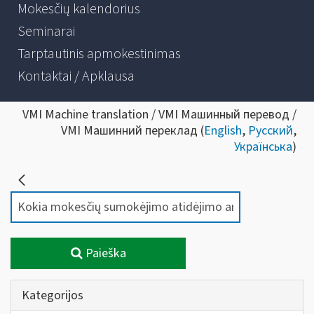
Mokesčių kalendorius
Seminarai
Tarptautinis apmokestinimas
Kontaktai / Apklausa
VMI Machine translation / VMI Машинный перевод /
VMI Машинний переклад (
English
,
Русский
,
Українська
)
Paieška
Kategorijos