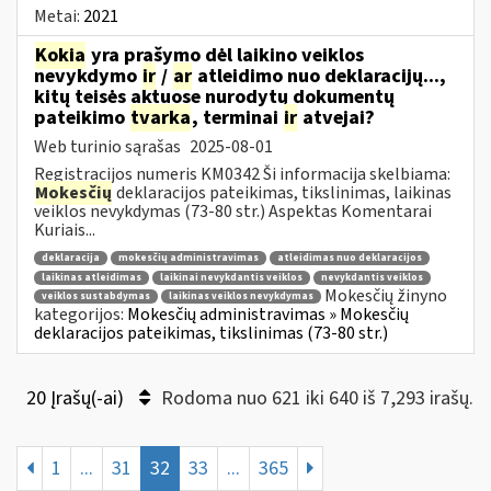
Metai:
2021
Kokia
yra prašymo dėl laikino veiklos
nevykdymo
ir
/
ar
atleidimo nuo deklaracijų...,
kitų teisės aktuose nurodytų dokumentų
pateikimo
tvarka
, terminai
ir
atvejai?
Web turinio sąrašas
2025-08-01
Registracijos numeris KM0342 Ši informacija skelbiama:
Mokesčių
deklaracijos pateikimas, tikslinimas, laikinas
veiklos nevykdymas (73-80 str.) Aspektas Komentarai
Kuriais...
deklaracija
mokesčių administravimas
atleidimas nuo deklaracijos
laikinas atleidimas
laikinai nevykdantis veiklos
nevykdantis veiklos
Mokesčių žinyno
veiklos sustabdymas
laikinas veiklos nevykdymas
kategorijos:
Mokesčių administravimas » Mokesčių
deklaracijos pateikimas, tikslinimas (73-80 str.)
20 Įrašų(-ai)
Rodoma nuo 621 iki 640 iš 7,293 irašų.
1
...
31
32
33
...
365