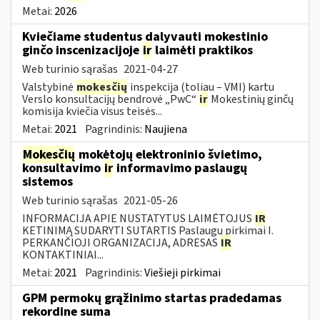
Metai:
2026
Kviečiame studentus dalyvauti mokestinio
ginčo inscenizacijoje
ir
laimėti praktikos
Web turinio sąrašas
2021-04-27
Valstybinė
mokesčių
inspekcija (toliau – VMI) kartu
Verslo konsultacijų bendrovė „PwC“
ir
Mokestinių ginčų
komisija kviečia visus teisės...
Metai:
2021
Pagrindinis:
Naujiena
Mokesčių
mokėtojų elektroninio švietimo,
konsultavimo
ir
informavimo paslaugų
sistemos
Web turinio sąrašas
2021-05-26
INFORMACIJA APIE NUSTATYTUS LAIMĖTOJUS
IR
KETINIMĄ SUDARYTI SUTARTIS Paslaugų pirkimai I.
PERKANČIOJI ORGANIZACIJA, ADRESAS
IR
KONTAKTINIAI...
Metai:
2021
Pagrindinis:
Viešieji pirkimai
GPM permokų grąžinimo startas pradedamas
rekordine suma