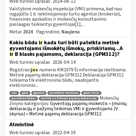
Web turinio sąrašas
2024-08-12
Valstybinė mokesčių inspekcija (VMI) primena, kad nuo
rugpjūčio 1 d. nekilnojamojo turto agentai (brokeriai),
finansinės apskaitos ir mokesčių konsultavimo
paslaugas teikiantys gyventojai[1],...
Metai:
2024
Pagrindinis:
Naujiena
Kokiu būdu
ir
kada turi būti pateikta metinė
gyventojams išmokėtų išmokų, priskiriamų...A
ir
B klasės pajamoms, deklaracija (GPM312)?
Web turinio sąrašas
2026-04-14
Registraci
jos
numeris KM1079 Ši informacija skelbiama:
Metinė pajamų deklaracija GPM312 Deklaracija GPM312
teikiama tik elektroniniu būdu, naudojantis
elektroninio...
eds
gpm
gpm312
pateikimo terminas
gpmį 24 str
Mokesčių
pateikimo būdas
metinė a ir b klasės pajamų deklaracija
žinyno kategorijos:
Gyventojų pajamų mokestis » Įmonių
deklaracijų ir pažymų teikimas VMI ir gyventojams (V
skyrius) » Metinė pajamų deklaracija GPM312
Atmintinė
Web turinio sąrašas
2022-04-19