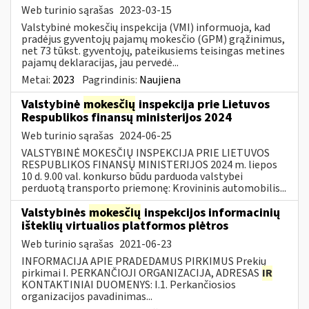
Web turinio sąrašas
2023-03-15
Valstybinė mokesčių inspekcija (VMI) informuoja, kad
pradėjus gyventojų pajamų mokesčio (GPM) grąžinimus,
net 73 tūkst. gyventojų, pateikusiems teisingas metines
pajamų deklaracijas, jau pervedė...
Metai:
2023
Pagrindinis:
Naujiena
Valstybinė
mokesčių
inspekcija prie Lietuvos
Respublikos finansų ministerijos 2024
Web turinio sąrašas
2024-06-25
VALSTYBINĖ MOKESČIŲ INSPEKCIJA PRIE LIETUVOS
RESPUBLIKOS FINANSŲ MINISTERIJOS 2024 m. liepos
10 d. 9.00 val. konkurso būdu parduoda valstybei
perduotą transporto priemonę: Krovininis automobilis...
Valstybinės
mokesčių
inspekcijos informacinių
išteklių virtualios platformos plėtros
Web turinio sąrašas
2021-06-23
INFORMACIJA APIE PRADEDAMUS PIRKIMUS Prekių
pirkimai I. PERKANČIOJI ORGANIZACIJA, ADRESAS
IR
KONTAKTINIAI DUOMENYS: I.1. Perkančiosios
organizacijos pavadinimas...