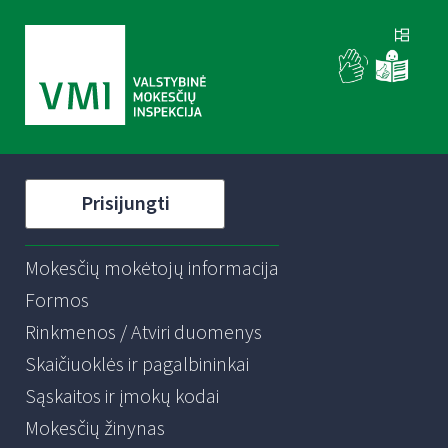
Prisijungti
Mokesčių mokėtojų informacija
Formos
Rinkmenos / Atviri duomenys
Skaičiuoklės ir pagalbininkai
Sąskaitos ir įmokų kodai
Mokesčių žinynas